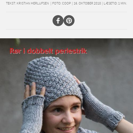
TEKST:
KRISTIAN HERLUFSEN
|
FOTO: COOP
|
16. OKTOBER 2018
|
LÆSETID:
1
MIN.