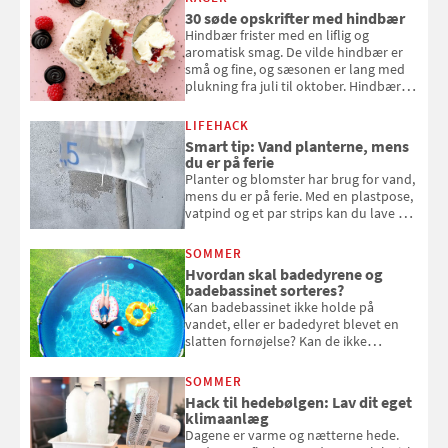
30 søde opskrifter med hindbær
Hindbær frister med en liflig og
aromatisk smag. De vilde hindbær er
små og fine, og sæsonen er lang med
plukning fra juli til oktober. Hindbær
kan spises direkte fra busken, eller du
kan bruge dine hindbær i alt fra
LIFEHACK
bagværk og salater til is og syltning.
Smart tip: Vand planterne, mens
du er på ferie
Planter og blomster har brug for vand,
mens du er på ferie. Med en plastpose,
vatpind og et par strips kan du lave dit
eget vandingssystem, så du slipper for
at bede naboen om at vande eller
SOMMER
komme hjem til døde planter
Hvordan skal badedyrene og
badebassinet sorteres?
Kan badebassinet ikke holde på
vandet, eller er badedyret blevet en
slatten fornøjelse? Kan de ikke
repareres, skal du være særligt
opmærksom, når du smider
SOMMER
badebassinet eller et badedyr ud
Hack til hedebølgen: Lav dit eget
klimaanlæg
Dagene er varme og nætterne hede.