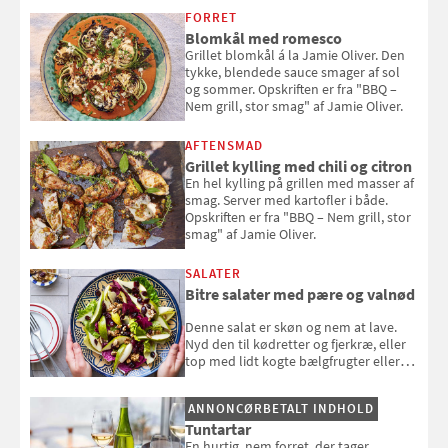
smag" af Jamie Oliver.
FORRET
Blomkål med romesco
Grillet blomkål á la Jamie Oliver. Den
tykke, blendede sauce smager af sol
og sommer. Opskriften er fra "BBQ –
Nem grill, stor smag" af Jamie Oliver.
AFTENSMAD
Grillet kylling med chili og citron
En hel kylling på grillen med masser af
smag. Server med kartofler i både.
Opskriften er fra "BBQ – Nem grill, stor
smag" af Jamie Oliver.
SALATER
Bitre salater med pære og valnød
Denne salat er skøn og nem at lave.
Nyd den til kødretter og fjerkræ, eller
top med lidt kogte bælgfrugter eller
en rest kylling, og nyd den som et let,
selvstændigt måltid. Opskriften er fra
ANNONCØRBETALT INDHOLD
Louisa Lorangs kogebog "Salat".
Tuntartar
En hurtig, nem forret, der tager