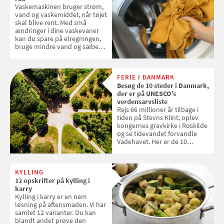
Vaskemaskinen bruger strøm,
2026
vand og vaskemiddel, når tøjet
skal blive rent. Med små
ændringer i dine vaskevaner
kan du spare på elregningen,
bruge mindre vand og sæbe
og forlænge vaskemaskinens
levetid. Samvirke har samlet 7
enkle råd til at spare penge på
FERIE I DANMARK
tøjvasken
Besøg de 10 steder i Danmark,
der er på UNESCO’s
verdensarvsliste
Rejs 66 millioner år tilbage i
tiden på Stevns Klint, oplev
kongernes gravkirke i Roskilde
og se tidevandet forvandle
Vadehavet. Her er de 10
danske steder på UNESCO's
verdensarvsliste
KYLLING
12 opskrifter på kylling i
karry
Kylling i karry er en nem
løsning på aftensmaden. Vi har
samlet 12 varianter. Du kan
blandt andet prøve den