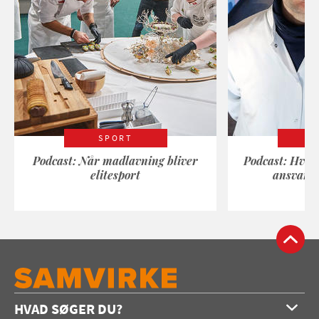
SPORT
Podcast: Når madlavning bliver
Podcast: Hvad
elitesport
ansvarli
HVAD SØGER DU?