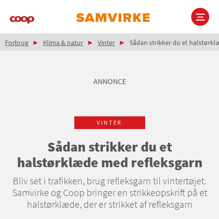
Gå
til
hovedindhold
Brødkrumme
Main
Forbrug
Klima & natur
Vinter
Sådan strikker du et halstørk
navigation
ANNONCE
VINTER
Sådan strikker du et
halstørklæde med refleksgarn
Bliv set i trafikken, brug refleksgarn til vintertøjet.
Samvirke og Coop bringer en strikkeopskrift på et
halstørklæde, der er strikket af refleksgarn