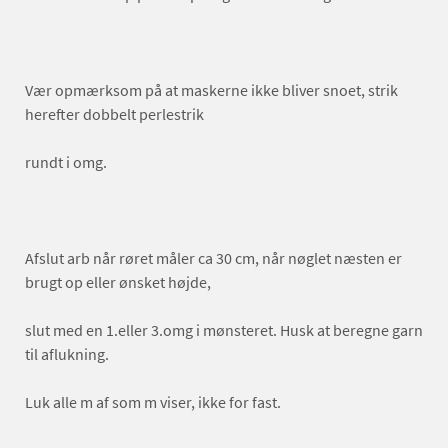
Vær opmærksom på at maskerne ikke bliver snoet, strik
herefter dobbelt perlestrik
rundt i omg.
Afslut arb når røret måler ca 30 cm, når nøglet næsten er
brugt op eller ønsket højde,
slut med en 1.eller 3.omg i mønsteret. Husk at beregne garn
til aflukning.
Luk alle m af som m viser, ikke for fast.