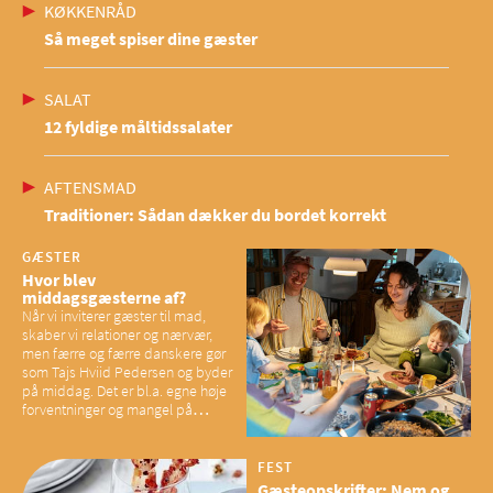
KØKKENRÅD
Så meget spiser dine gæster
SALAT
12 fyldige måltidssalater
AFTENSMAD
Traditioner: Sådan dækker du bordet korrekt
GÆSTER
Hvor blev
middagsgæsterne af?
Når vi inviterer gæster til mad,
skaber vi relationer og nærvær,
men færre og færre danskere gør
som Tajs Hviid Pedersen og byder
på middag. Det er bl.a. egne høje
forventninger og mangel på
overskud, der spænder ben,
mener eksperter – og det kan
have konsekvenser for vores
FEST
sociale fællesskaber
Gæsteopskrifter: Nem og