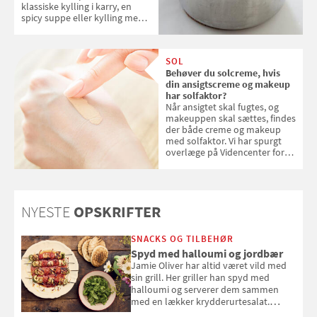
klassiske kylling i karry, en
spicy suppe eller kylling med
kokosris. Velbekomme!
SOL
Behøver du solcreme, hvis
din ansigtscreme og makeup
har solfaktor?
Når ansigtet skal fugtes, og
makeuppen skal sættes, findes
der både creme og makeup
med solfaktor. Vi har spurgt
overlæge på Videncenter for
Hudkræft, Stine Regin Wiegell,
om ansigtscreme og makeup
med SPF kan erstatte
solcreme, når man bevæger
NYESTE
OPSKRIFTER
sig ud i solen
SNACKS OG TILBEHØR
Spyd med halloumi og jordbær
Jamie Oliver har altid været vild med
sin grill. Her griller han spyd med
halloumi og serverer dem sammen
med en lækker krydderurtesalat.
Opskriften er fra “BBQ – Nem grill, stor