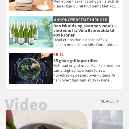
Med et par flasker vand og en elektrisk
blæser kan du relativt nemt fået koldt
pust, når der er varmt ude og inde. Klik
og se, hvordan du gør
ANNONCØRBETALT INDHOLD
Den iskolde og skønne vinquiz -
vind vine fra Viña Esmeralda til
499 kroner
Hvad er posidonia oceanica? Og
hvilken medalje har Viña Esmeralda
White fået ved Mundus vini i 2026? Gæt
med i Samvirkes skønne vinquiz, hvor
GRILL
du kan vinde 6 flasker vin fra Viña
35 gode grillopskrifter
Esmeralda. Konkurrencen slutter 1.
Grillmad er god mad. Man kan med ren
september 2026.
samvittighed lave både forret,
hovedret og dessert over kullene. Vi
har i hvert fald samlet 35 skønne
forslag til en sommeraften i grillens
tegn.
Video
SE ALLE