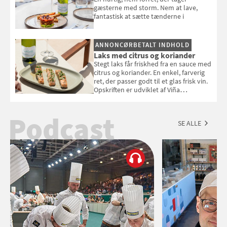
gæsterne med storm. Nem at lave,
fantastisk at sætte tænderne i
ANNONCØRBETALT INDHOLD
Laks med citrus og koriander
Stegt laks får friskhed fra en sauce med
citrus og koriander. En enkel, farverig
ret, der passer godt til et glas frisk vin.
Opskriften er udviklet af Viña
Esmeralda.
Podcast
SE ALLE