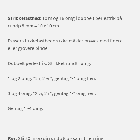
Strikkefasthed
: 10 m og 16 omg i dobbelt perlestrik på
rundp 8 mm = 10 x 10 cm.
Passer strikkefastheden ikke må der prøves med finere
eller grovere pinde.
Dobbelt perlestrik: Strikket rundt i omg.
1.og 2.omg: *2 r, 2 vr*, gentag *-* omg hen.
3.og 4 omg: *2 vr, 2 r*, gentag *-* omg hen.
Gentag 1.-4.omg.
Rør
: Slå 80 m op på rundp 8 og saml til en ring.