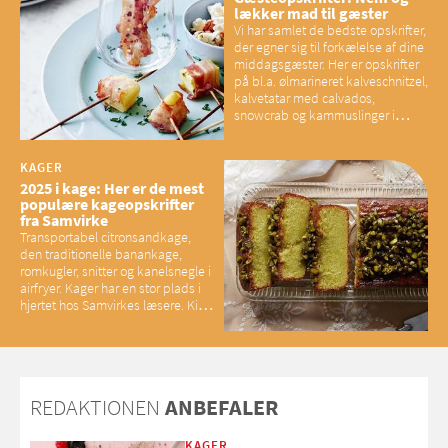
lækker mad til gæster
Vi har samlet de bedste opskrifter,
der egner sig til forkælelse af dine
middagsgæster. Her er opskrifter
på bl.a. ølmarineret kalveschnitzel,
kalvetatar med calvados,
snowcrab og kammuslinger i
brunet citronsmør og snacks til
baconelskere
KAGER
2025 i kage: Her er de mest
populære kageopskrifter
fra Samvirke
Transportabel citronsandkage,
den traditionelle banankage,
romkugler, snitter og kanelsnegle i
airfryer. Kager har en stor plads i
hjertet hos Samvirkes læsere. Kig
med og se alle favoritterne fra
2025
REDAKTIONEN
ANBEFALER
KAGER