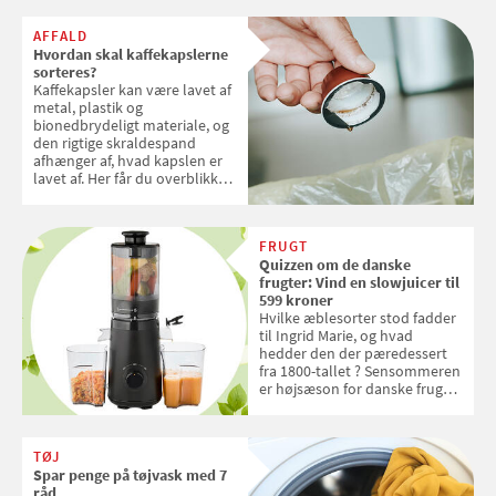
AFFALD
Hvordan skal kaffekapslerne
sorteres?
Kaffekapsler kan være lavet af
metal, plastik og
bionedbrydeligt materiale, og
den rigtige skraldespand
afhænger af, hvad kapslen er
lavet af. Her får du overblikket
over, hvordan kaffekapslerne
skal sorteres
FRUGT
Quizzen om de danske
frugter: Vind en slowjuicer til
599 kroner
Hvilke æblesorter stod fadder
til Ingrid Marie, og hvad
hedder den der pæredessert
fra 1800-tallet ? Sensommeren
er højsæson for danske fruger,
og lige nu kan du stemme om
dine danske og lokale
favoritter. Det fejrer Samvirke
TØJ
med en quiz om alt det danske
Spar penge på tøjvask med 7
frugt, vi elsker. Konkurrencen
råd
slutter fredag d. 18. september