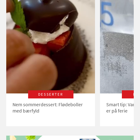
DESSERTER
LI
Nem sommerdessert: Flødeboller
Smart tip: Vand
med bærfyld
er på ferie