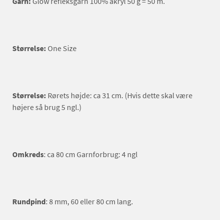
Garn:
Glow refleksgarn 100% akryl 50 g = 50 m.
Størrelse:
One Size
Størrelse:
Rørets højde: ca 31 cm. (Hvis dette skal være
højere så brug 5 ngl.)
Omkreds
: ca 80 cm Garnforbrug: 4 ngl
Rundpind
: 8 mm, 60 eller 80 cm lang.