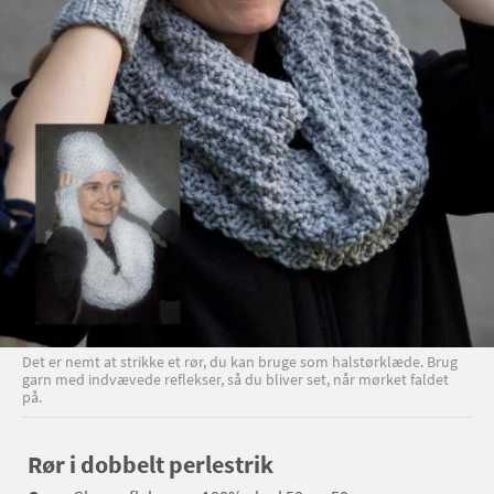
Det er nemt at strikke et rør, du kan bruge som halstørklæde. Brug
garn med indvævede reflekser, så du bliver set, når mørket faldet
på.
Rør i dobbelt perlestrik