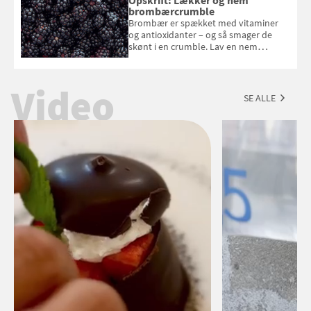
Opskrift: Lækker og nem
brombærcrumble
Brombær er spækket med vitaminer
og antioxidanter – og så smager de
skønt i en crumble. Lav en nem
brombærcrumble, der er klar på under
en time, og som smelter på tungen
Video
SE ALLE