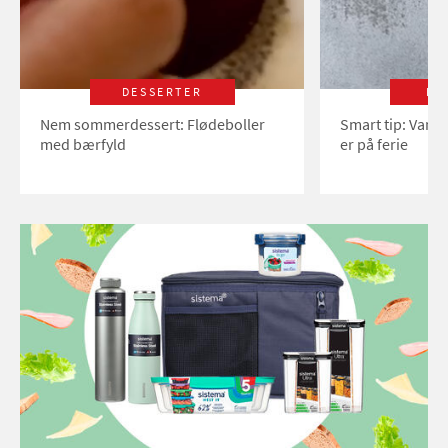
DESSERTER
LI
Nem sommerdessert: Flødeboller
Smart tip: Vand
med bærfyld
er på ferie