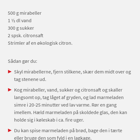
500 g mirabeller
1 ½ dl vand
300 g sukker
2 spsk. citronsaft
Strimler af en økologisk citron.
Sådan gør du:
Skyl mirabellerne, fjern stilkene, skær dem midt over og
tag stenene ud.
Kog mirabeller, vand, sukker og citronsaft og skaller
langsomt op, tag låget af gryden, og lad marmeladen
simre i 20-25 minutter ved lav varme. Rør en gang
imellem. Hæld marmeladen på skoldede glas, den kan
holde sig i køleskab i ca. fire uger.
Du kan spise marmeladen på brød, bage den i tærte
eller bruge den som fyld i en lagkage.