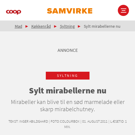
Gå
til
hovedindhold
Brødkrumme
Main
Mad
Køkkenråd
Syltning
Sylt mirabellerne nu
navigation
ANNONCE
SYLTNING
Sylt mirabellerne nu
Mirabeller kan blive til en sød marmelade eller
skarp mirabelchutney.
TEKST:
INGER ABILDGAARD
|
FOTO:COLOURBOX
|
01. AUGUST 2011
|
LÆSETID:
1
MIN.