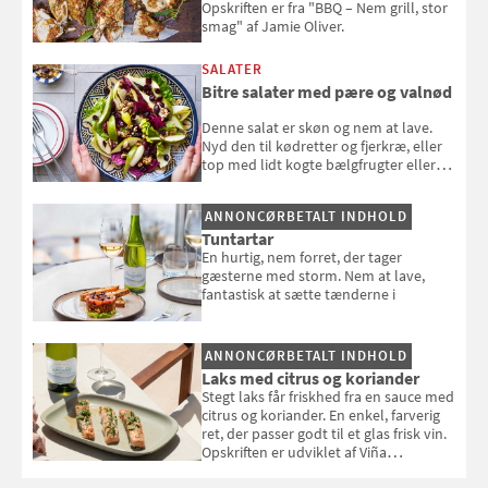
Opskriften er fra "BBQ – Nem grill, stor
smag" af Jamie Oliver.
SALATER
Bitre salater med pære og valnød
Denne salat er skøn og nem at lave.
Nyd den til kødretter og fjerkræ, eller
top med lidt kogte bælgfrugter eller
en rest kylling, og nyd den som et let,
selvstændigt måltid. Opskriften er fra
ANNONCØRBETALT INDHOLD
Louisa Lorangs kogebog "Salat".
Tuntartar
En hurtig, nem forret, der tager
gæsterne med storm. Nem at lave,
fantastisk at sætte tænderne i
ANNONCØRBETALT INDHOLD
Laks med citrus og koriander
Stegt laks får friskhed fra en sauce med
citrus og koriander. En enkel, farverig
ret, der passer godt til et glas frisk vin.
Opskriften er udviklet af Viña
Esmeralda.