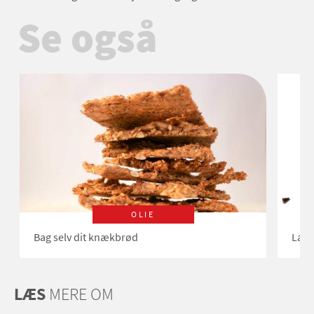
Se også
OLIE
Bag selv dit knækbrød
Lav 
LÆS
MERE OM