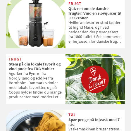
FRUGT
Quizzen om de danske
frugter: Vind en slowjuicer til
599 kroner
Hvilke æblesorter stod fadder
til Ingrid Marie, og hvad
hedder den der pæredessert
fra 1800-tallet ? Sensommeren
er højsæson for danske fruger,
og lige nu kan du stemme om
dine danske og lokale
favoritter. Det fejrer Samvirke
FRUGT
med en quiz om alt det danske
Stem på din lokale favorit og
frugt, vi elsker. Konkurrencen
vind pude fra FDB Møbler
slutter fredag d. 18. september
Agurker fra Fyn, øl fra
2026
Nordjylland og eddike fra
Bornholm. Danmark vrimler
med lokale favoritter, og på
Coops hylder finder du mange
producenter med rødder i et
sted, en smag og stolthed. Nu
kan du stemme på din lokale
favorit og vinde en pude fra
TØJ
FDB Møbler til en værdi af 599
Spar penge på tøjvask med 7
kroner
råd
Vaskemaskinen bruger strøm,