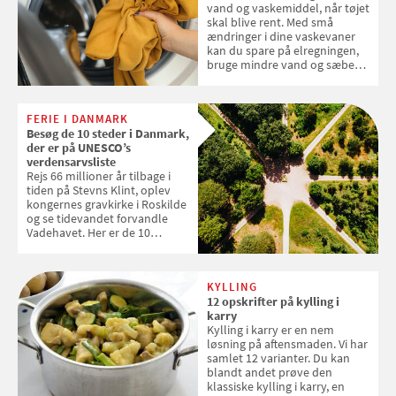
vand og vaskemiddel, når tøjet
skal blive rent. Med små
ændringer i dine vaskevaner
kan du spare på elregningen,
bruge mindre vand og sæbe
og forlænge vaskemaskinens
levetid. Samvirke har samlet 7
enkle råd til at spare penge på
FERIE I DANMARK
tøjvasken
Besøg de 10 steder i Danmark,
der er på UNESCO’s
verdensarvsliste
Rejs 66 millioner år tilbage i
tiden på Stevns Klint, oplev
kongernes gravkirke i Roskilde
og se tidevandet forvandle
Vadehavet. Her er de 10
danske steder på UNESCO's
verdensarvsliste
KYLLING
12 opskrifter på kylling i
karry
Kylling i karry er en nem
løsning på aftensmaden. Vi har
samlet 12 varianter. Du kan
blandt andet prøve den
klassiske kylling i karry, en