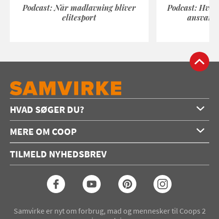
Podcast: Når madlavning bliver
Podcast: Hvad
elitesport
ansvarli
HVAD SØGER DU?
Forside
MERE OM COOP
Opskrifter
Om os
Konkurrencer
TILMELD NYHEDSBREV
Annoncering
Podcast
Coop.dk
Video
Coop medlem
Arkiv
Seneste Samvirke-magasin
Samvirke er nyt om forbrug, mad og mennesker til Coops 2