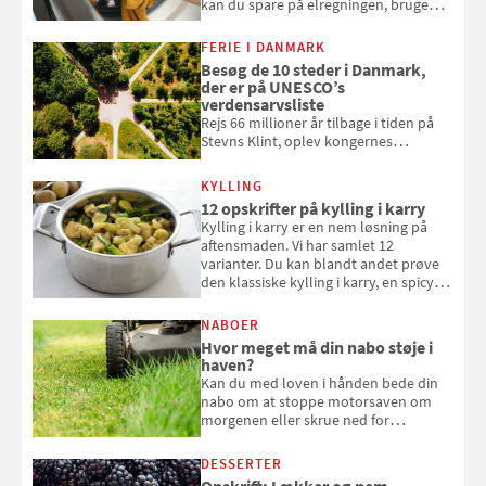
kan du spare på elregningen, bruge
mindre vand og sæbe og forlænge
vaskemaskinens levetid. Samvirke har
FERIE I DANMARK
samlet 7 enkle råd til at spare penge
Besøg de 10 steder i Danmark,
på tøjvasken
der er på UNESCO’s
verdensarvsliste
Rejs 66 millioner år tilbage i tiden på
Stevns Klint, oplev kongernes
gravkirke i Roskilde og se tidevandet
forvandle Vadehavet. Her er de 10
KYLLING
danske steder på UNESCO's
12 opskrifter på kylling i karry
verdensarvsliste
Kylling i karry er en nem løsning på
aftensmaden. Vi har samlet 12
varianter. Du kan blandt andet prøve
den klassiske kylling i karry, en spicy
suppe eller kylling med kokosris.
Velbekomme!
NABOER
Hvor meget må din nabo støje i
haven?
Kan du med loven i hånden bede din
nabo om at stoppe motorsaven om
morgenen eller skrue ned for
musikken ved festen om natten? Få
svar her
DESSERTER