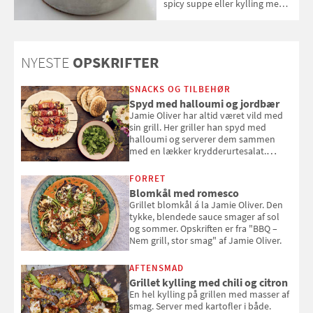
spicy suppe eller kylling med
kokosris. Velbekomme!
NYESTE
OPSKRIFTER
SNACKS OG TILBEHØR
Spyd med halloumi og jordbær
Jamie Oliver har altid været vild med
sin grill. Her griller han spyd med
halloumi og serverer dem sammen
med en lækker krydderurtesalat.
Opskriften er fra “BBQ – Nem grill, stor
smag" af Jamie Oliver.
FORRET
Blomkål med romesco
Grillet blomkål á la Jamie Oliver. Den
tykke, blendede sauce smager af sol
og sommer. Opskriften er fra "BBQ –
Nem grill, stor smag" af Jamie Oliver.
AFTENSMAD
Grillet kylling med chili og citron
En hel kylling på grillen med masser af
smag. Server med kartofler i både.