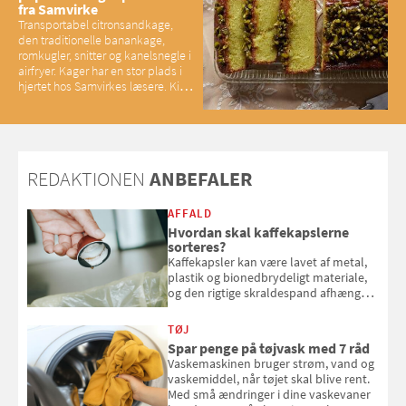
fra Samvirke
Transportabel citronsandkage,
den traditionelle banankage,
romkugler, snitter og kanelsnegle i
airfryer. Kager har en stor plads i
hjertet hos Samvirkes læsere. Kig
med og se alle favoritterne fra
2025
REDAKTIONEN
ANBEFALER
AFFALD
Hvordan skal kaffekapslerne
sorteres?
Kaffekapsler kan være lavet af metal,
plastik og bionedbrydeligt materiale,
og den rigtige skraldespand afhænger
af, hvad kapslen er lavet af. Her får du
overblikket over, hvordan
TØJ
kaffekapslerne skal sorteres
Spar penge på tøjvask med 7 råd
Vaskemaskinen bruger strøm, vand og
vaskemiddel, når tøjet skal blive rent.
Med små ændringer i dine vaskevaner