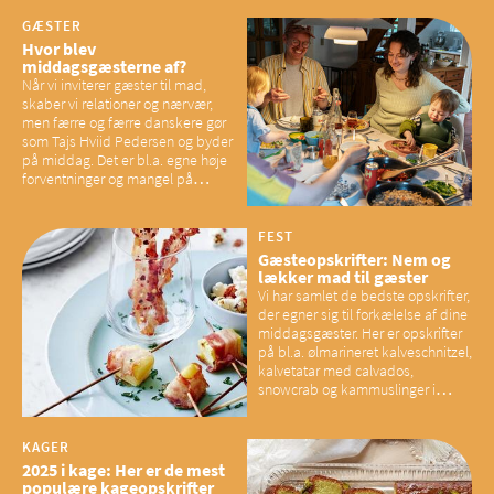
GÆSTER
Hvor blev
middagsgæsterne af?
Når vi inviterer gæster til mad,
skaber vi relationer og nærvær,
men færre og færre danskere gør
som Tajs Hviid Pedersen og byder
på middag. Det er bl.a. egne høje
forventninger og mangel på
overskud, der spænder ben,
mener eksperter – og det kan
have konsekvenser for vores
FEST
sociale fællesskaber
Gæsteopskrifter: Nem og
lækker mad til gæster
Vi har samlet de bedste opskrifter,
der egner sig til forkælelse af dine
middagsgæster. Her er opskrifter
på bl.a. ølmarineret kalveschnitzel,
kalvetatar med calvados,
snowcrab og kammuslinger i
brunet citronsmør og snacks til
baconelskere
KAGER
2025 i kage: Her er de mest
populære kageopskrifter