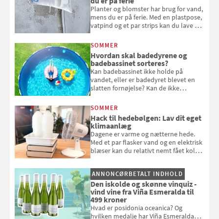
du er på ferie
Planter og blomster har brug for vand,
mens du er på ferie. Med en plastpose,
vatpind og et par strips kan du lave dit
eget vandingssystem, så du slipper for
at bede naboen om at vande eller
SOMMER
komme hjem til døde planter
Hvordan skal badedyrene og
badebassinet sorteres?
Kan badebassinet ikke holde på
vandet, eller er badedyret blevet en
slatten fornøjelse? Kan de ikke
repareres, skal du være særligt
opmærksom, når du smider
SOMMER
badebassinet eller et badedyr ud
Hack til hedebølgen: Lav dit eget
klimaanlæg
Dagene er varme og nætterne hede.
Med et par flasker vand og en elektrisk
blæser kan du relativt nemt fået koldt
pust, når der er varmt ude og inde. Klik
og se, hvordan du gør
ANNONCØRBETALT INDHOLD
Den iskolde og skønne vinquiz -
vind vine fra Viña Esmeralda til
499 kroner
Hvad er posidonia oceanica? Og
hvilken medalje har Viña Esmeralda