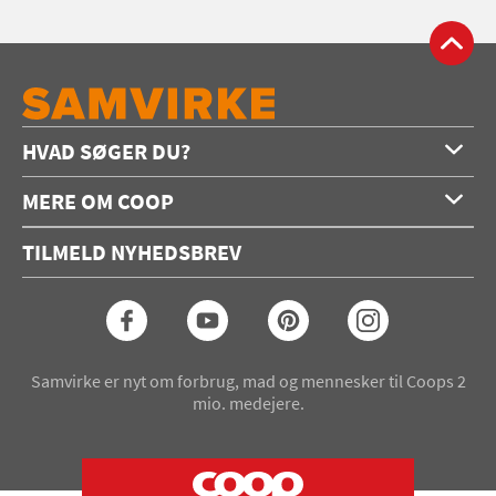
HVAD SØGER DU?
Forside
MERE OM COOP
Opskrifter
Om os
Konkurrencer
TILMELD NYHEDSBREV
Annoncering
Podcast
Coop.dk
Video
Coop medlem
Arkiv
Seneste Samvirke-magasin
Samvirke er nyt om forbrug, mad og mennesker til Coops 2
mio. medejere.