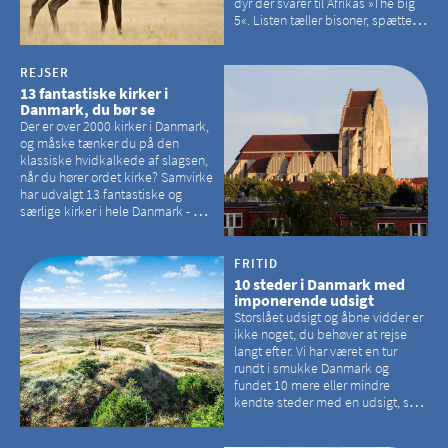
dyr der svarer til Afrikas »The big
5«. Listen tæller bisoner, spættede
sæler, vilde heste, krondyr og
havørne.
REJSER
13 fantastiske kirker i
Danmark, du bør se
Der er over 2000 kirker i Danmark,
og måske tænker du på den
klassiske hvidkalkede af slagsen,
når du hører ordet kirke? Samvirke
har udvalgt 13 fantastiske og
særlige kirker i hele Danmark - og
der er langt mellem den klassiske,
hvidkalkede kirke. Se et bud på,
hvilke kirker, der er en omvej værd
FRITID
10 steder i Danmark med
imponerende udsigt
Storslået udsigt og åbne vidder er
ikke noget, du behøver at rejse
langt efter. Vi har været en tur
rundt i smukke Danmark og
fundet 10 mere eller mindre
kendte steder med en udsigt, som
kan tage pusten fra de fleste