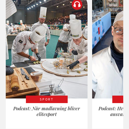
SPORT
Podcast: Når madlavning bliver
Podcast: Hvad
elitesport
ansvarli