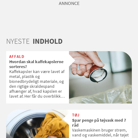
ANNONCE
NYESTE
INDHOLD
AFFALD
Hvordan skal kaffekapslerne
sorteres?
Kaffekapsler kan være lavet af
metal, plastik og
bionedbrydeligt materiale, og
den rigtige skraldespand
afhænger af, hvad kapslen er
lavet af. Her får du overblikket
over, hvordan kaffekapslerne
skal sorteres
TØJ
Spar penge på tøjvask med 7
råd
Vaskemaskinen bruger strøm,
vand og vaskemiddel, når tøjet