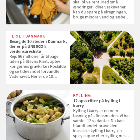
skal blive rent. Med små
ændringer i dine vaskevaner
kan du spare på elregningen,
bruge mindre vand og sæbe
og forlænge vaskemaskinens
levetid. Samvirke har samlet 7
enkle råd til at spare penge på
FERIE I DANMARK
tøjvasken
Besøg de 10 steder i Danmark,
der er på UNESCO’s
verdensarvsliste
Rejs 66 millioner år tilbage i
tiden på Stevns Klint, oplev
kongernes gravkirke i Roskilde
og se tidevandet forvandle
Vadehavet. Her er de 10
danske steder på UNESCO's
verdensarvsliste
KYLLING
12 opskrifter på kylling i
karry
Kylling i karry er en nem
løsning på aftensmaden. Vi har
samlet 12 varianter. Du kan
blandt andet prøve den
klassiske kylling i karry, en
spicy suppe eller kylling med