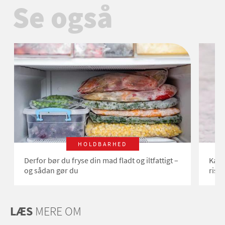
Se også
HOLDBARHED
Derfor bør du fryse din mad fladt og iltfattigt –
Kan 
og sådan gør du
ris?
LÆS
MERE OM