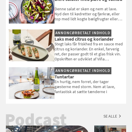
Denne salat er skøn og nem at lave.
Nyd den til kødretter og fjerkræ, eller
top med lidt kogte bælgfrugter eller
en rest kylling, og nyd den som et let,
selvstændigt måltid. Opskriften er fra
ANNONCØRBETALT INDHOLD
Louisa Lorangs kogebog "Salat".
Laks med citrus og koriander
Stegt laks får friskhed fra en sauce med
citrus og koriander. En enkel, farverig
ret, der passer godt til et glas frisk vin.
Opskriften er udviklet af Viña
Esmeralda.
ANNONCØRBETALT INDHOLD
Tuntartar
En hurtig, nem forret, der tager
gæsterne med storm. Nem at lave,
fantastisk at sætte tænderne i
Podcast
SE ALLE