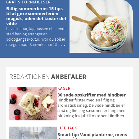
GRATIS FORNØJELSER
Billig sommerferie: 15 tips
til at gøre sommerferien
magisk, uden det koster det
vilde
Lav en isbar, tag bussen et ukendt
sted hen og arranger en
solopgangsskovtur, hvor du spiser
morgenmad. Samvirke har 15 tips
til, hvordan du kan have en
magisk ferie, uden at det koster
dig det vilde
REDAKTIONEN
ANBEFALER
KAGER
30 søde opskrifter med hindbær
Hindbær frister med en liflig og
aromatisk smag. De vilde hindbær er
små og fine, og sæsonen er lang med
plukning fra juli til oktober. Hindbær
kan spises direkte fra busken, eller du
kan bruge dine hindbær i alt fra
LIFEHACK
bagværk og salater til is og syltning.
Smart tip: Vand planterne, mens