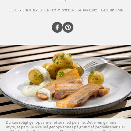
TEKST:
KRISTIAN HERLUFSEN
|
FOTO: GOCOOK
|
04. APRIL 2023
|
LÆSETID:
3
MIN.
Du kan roligt genopvarme retter med persille. Det er en gammel
myte, at persille ikke må genopvarmes på grund af jordbakterier. Der