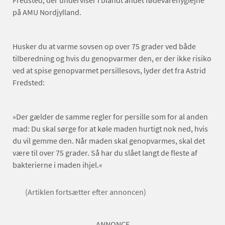
Fredsted, der underviser i blandt andet fødevarehygiejne
på AMU Nordjylland.
Husker du at varme sovsen op over 75 grader ved både
tilberedning og hvis du genopvarmer den, er der ikke risiko
ved at spise genopvarmet persillesovs, lyder det fra Astrid
Fredsted:
»Der gælder de samme regler for persille som for al anden
mad: Du skal sørge for at køle maden hurtigt nok ned, hvis
du vil gemme den. Når maden skal genopvarmes, skal det
være til over 75 grader. Så har du slået langt de fleste af
bakterierne i maden ihjel.«
(Artiklen fortsætter efter annoncen)
ANNONCE