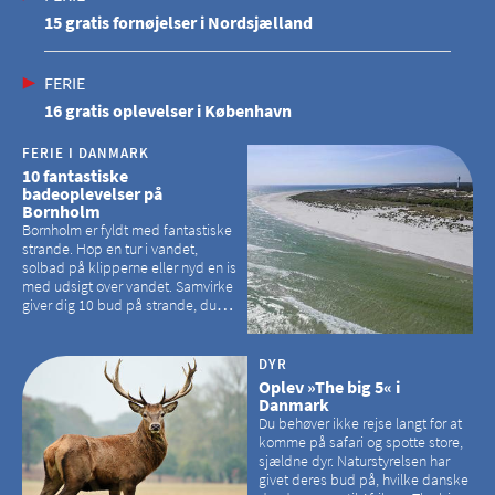
15 gratis fornøjelser i Nordsjælland
FERIE
16 gratis oplevelser i København
FERIE I DANMARK
10 fantastiske
badeoplevelser på
Bornholm
Bornholm er fyldt med fantastiske
strande. Hop en tur i vandet,
solbad på klipperne eller nyd en is
med udsigt over vandet. Samvirke
giver dig 10 bud på strande, du
kan besøge på Bornholm
DYR
Oplev »The big 5« i
Danmark
Du behøver ikke rejse langt for at
komme på safari og spotte store,
sjældne dyr. Naturstyrelsen har
givet deres bud på, hvilke danske