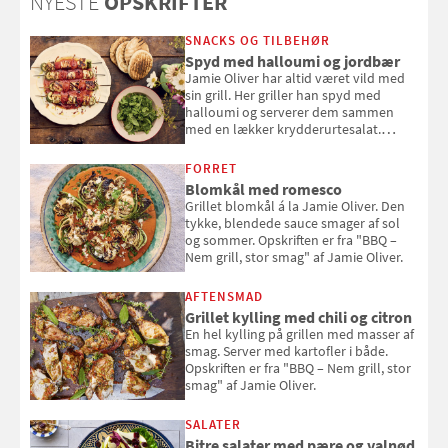
NYESTE
OPSKRIFTER
SNACKS OG TILBEHØR
Spyd med halloumi og jordbær
Jamie Oliver har altid været vild med
sin grill. Her griller han spyd med
halloumi og serverer dem sammen
med en lækker krydderurtesalat.
Opskriften er fra “BBQ – Nem grill, stor
smag" af Jamie Oliver.
FORRET
Blomkål med romesco
Grillet blomkål á la Jamie Oliver. Den
tykke, blendede sauce smager af sol
og sommer. Opskriften er fra "BBQ –
Nem grill, stor smag" af Jamie Oliver.
AFTENSMAD
Grillet kylling med chili og citron
En hel kylling på grillen med masser af
smag. Server med kartofler i både.
Opskriften er fra "BBQ – Nem grill, stor
smag" af Jamie Oliver.
SALATER
Bitre salater med pære og valnød