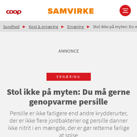
Gå
til
hovedindhold
Brødkrumme
Main
Sundhed
Kost & ernæring
Ernæring
Stol ikke på myten: Du 
navigation
ANNONCE
ERNÆRING
Stol ikke på myten: Du må gerne
genopvarme persille
Persille er ikke farligere end andre krydderurter,
der er ikke flere jordbakterier og persille danner
ikke nitrit i en mængde, der er gør retterne farlige
at spise