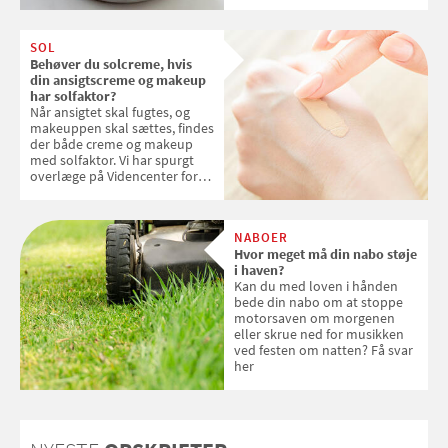
kokosris. Velbekomme!
SOL
Behøver du solcreme, hvis
din ansigtscreme og makeup
har solfaktor?
Når ansigtet skal fugtes, og
makeuppen skal sættes, findes
der både creme og makeup
med solfaktor. Vi har spurgt
overlæge på Videncenter for
Hudkræft, Stine Regin Wiegell,
om ansigtscreme og makeup
med SPF kan erstatte
NABOER
solcreme, når man bevæger
Hvor meget må din nabo støje
sig ud i solen
i haven?
Kan du med loven i hånden
bede din nabo om at stoppe
motorsaven om morgenen
eller skrue ned for musikken
ved festen om natten? Få svar
her