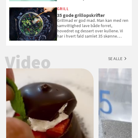
White fået ved Mundus vini i 2026? Gæt
med i Samvirkes skønne vinquiz, hvor
GRILL
du kan vinde 6 flasker vin fra Viña
35 gode grillopskrifter
Esmeralda. Konkurrencen slutter 1.
Grillmad er god mad. Man kan med ren
september 2026.
samvittighed lave både forret,
hovedret og dessert over kullene. Vi
har i hvert fald samlet 35 skønne
forslag til en sommeraften i grillens
tegn.
Video
SE ALLE