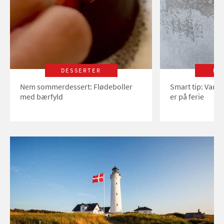
DESSERTER
LI
Nem sommerdessert: Flødeboller
Smart tip: Vand
med bærfyld
er på ferie