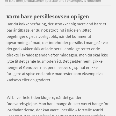
er ikke flere jordbakterier i persille end i eksempelvis rødbeder
Varm bare persillesovsen op igen
Har du køkkenerfaring, der strækker sig mere end bare et
par år tilbage, er du nok stødt ind i både en løftet
pegefinger og et alvorligt blik, når det kommer til
opvarmning af mad, der indeholder persille. I mange år var
det god køkkenskik at lade persilleholdige retter ende
direkte i skraldespanden efter middagen, men du skal ikke
lytte til det gamle husmoderråd. Det gælder nemlig ikke
længere! Genopvarmet persillesovs og spinat er ikke
farligere at spise end andre madrester som eksempelvis
kødsovs eller en gryderet.
»Vi bliver hele tiden klogere, når det gælder
fødevarehygiejne. Man har i mange år især været bange for
jordbakterierne, der kan være i persille,« fortælle Astrid