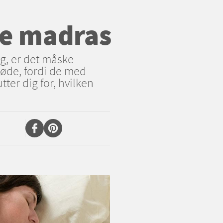
ge madras
ng, er det måske
løde, fordi de med
ter dig for, hvilken