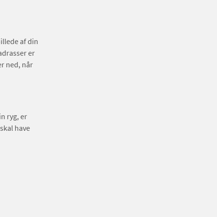
illede af din
adrasser er
er ned, når
n ryg, er
skal have