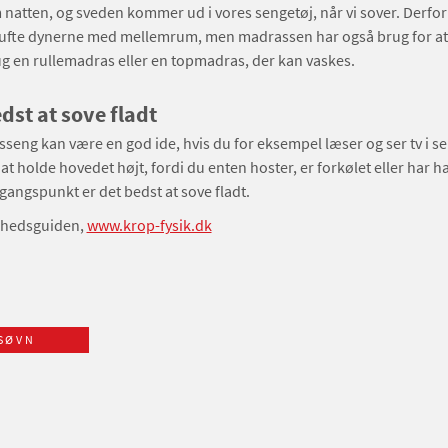
 natten, og sveden kommer ud i vores sengetøj, når vi sover. Derfor
 lufte dynerne med mellemrum, men madrassen har også brug for at 
ug en rullemadras eller en topmadras, der kan vaskes.
dst at sove fladt
sseng kan være en god ide, hvis du for eksempel læser og ser tv i se
 at holde hovedet højt, fordi du enten hoster, er forkølet eller har h
ngspunkt er det bedst at sove fladt.
dhedsguiden,
www.krop-fysik.dk
SØVN