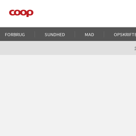
Gå
til
hovedindhold
Main
FORBRUG
SUNDHED
MAD
OPSKRIFT
navigation
Brødkrumme