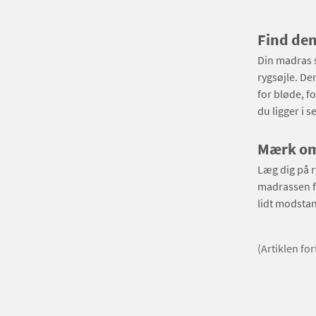
Find den
Din madras sk
rygsøjle. De
for bløde, f
du ligger i 
Mærk om 
Læg dig på r
madrassen f
lidt modstan
(Artiklen fo