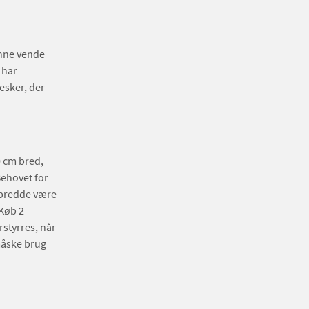
unne vende
 har
esker, der
 cm bred,
Behovet for
e bredde være
 Køb 2
styrres, når
måske brug