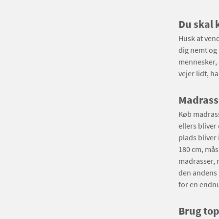
Du skal 
Husk at vend
dig nemt og 
mennesker, 
vejer lidt, h
Madrasse
Køb madrass
ellers blive
plads bliver
180 cm, måsk
madrasser, n
den andens 
for en endn
Brug to