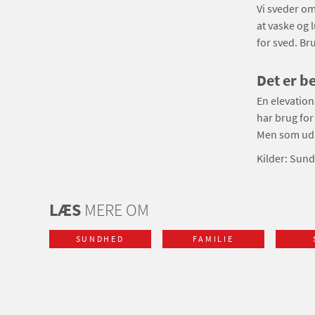
Vi sveder om
at vaske og
for sved. Br
Det er be
En elevation
har brug for
Men som udga
Kilder: Sun
LÆS
MERE OM
SUNDHED
FAMILIE