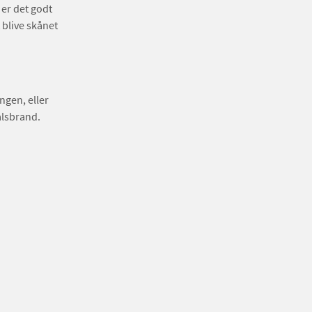
 er det godt
blive skånet
ngen, eller
alsbrand.