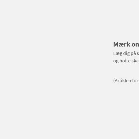
Mærk om 
Læg dig på s
og hofte ska
(Artiklen fo