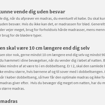
kunne vende dig uden besvar
e dig, når du afprøver en madras, du eventuelt vil købe. Du skal k
uden besvær. Hvis du ikke kan det, er madrassen for blød. Generelt
der vejer meget, brug for forholdsvis hårde madrasser, mens menn
ar brug for de blødere typer.
n skal være 10 cm længere end dig selv
en stor nok, gerne mindst 10 cm længere end dig selv og mindst 90
r du hæmmet i dine bevægelser, når du vender dig i løbet af natten. 
 ikke mindre af at være to i en dobbeltseng. Er I 2, skal den samled
e endnu større, hvis børnene af og til sover med i dobbeltsengen.
år I køber dobbeltseng, så hver får den optimale madras og ikke for
madras giver efter. Hvis du bevæger dig meget om natten, har du 
u større madras.
pmadras