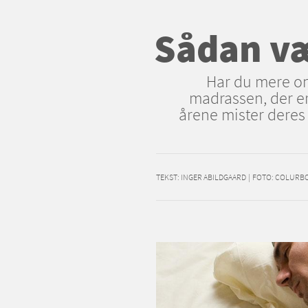
Sådan væ
Har du mere ond
madrassen, der er
årene mister deres 
TEKST:
INGER ABILDGAARD
|
FOTO: COLURB