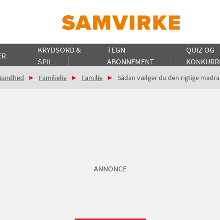
KRYDSORD &
TEGN
QUIZ OG
ER
SPIL
ABONNEMENT
KONKURR
Sundhed
Familieliv
Familie
Sådan vælger du den rigtige madra
ANNONCE