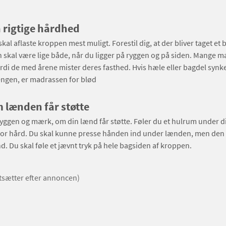
 rigtige hårdhed
al aflaste kroppen mest muligt. Forestil dig, at der bliver taget et b
n skal være lige både, når du ligger på ryggen og på siden. Mange m
ordi de med årene mister deres fasthed. Hvis hæle eller bagdel synk
sengen, er madrassen for blød
lænden får støtte
yggen og mærk, om din lænd får støtte. Føler du et hulrum under di
or hård. Du skal kunne presse hånden ind under lænden, men den 
d. Du skal føle et jævnt tryk på hele bagsiden af kroppen.
rtsætter efter annoncen)