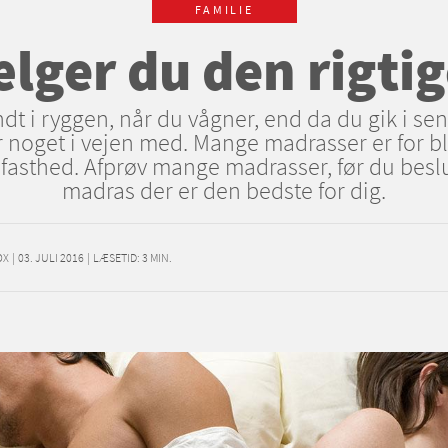
FAMILIE
lger du den rigti
t i ryggen, når du vågner, end da du gik i se
 noget i vejen med. Mange madrasser er for b
fasthed. Afprøv mange madrasser, før du beslut
madras der er den bedste for dig.
OX
|
03. JULI 2016
|
LÆSETID:
3
MIN.