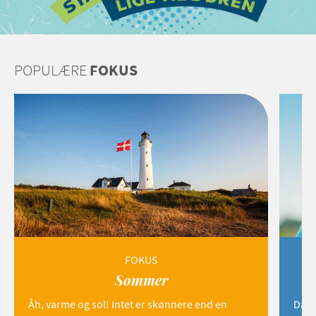
POPULÆRE
FOKUS
FOKUS
Sommer
Åh, varme og sol! Intet er skønnere end en
Danm