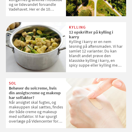
og se tidevandet forvandle
Vadehavet. Her er de 10
danske steder på UNESCO's
verdensarvsliste
KYLLING
12 opskrifter på kylling i
karry
Kylling i karry er en nem
løsning på aftensmaden. Vi har
samlet 12 varianter. Du kan
blandt andet prøve den
klassiske kylling i karry, en
spicy suppe eller kylling med
kokosris. Velbekomme!
SOL
Behøver du solcreme, hvis
din ansigtscreme og makeup
har solfaktor?
Når ansigtet skal fugtes, og
makeuppen skal sættes, findes
der både creme og makeup
med solfaktor. Vi har spurgt
overlæge på Videncenter for
Hudkræft, Stine Regin Wiegell,
om ansigtscreme og makeup