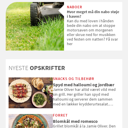
med SPF kan erstatte
NABOER
solcreme, når man bevæger
Hvor meget må din nabo støje
sig ud i solen
i haven?
Kan du med loven i hånden
bede din nabo om at stoppe
motorsaven om morgenen
eller skrue ned for musikken
ved festen om natten? Få svar
her
NYESTE
OPSKRIFTER
SNACKS OG TILBEHØR
Spyd med halloumi og jordbær
Jamie Oliver har altid været vild med
sin grill. Her griller han spyd med
halloumi og serverer dem sammen
med en lækker krydderurtesalat.
Opskriften er fra “BBQ – Nem grill, stor
smag" af Jamie Oliver.
FORRET
Blomkål med romesco
Grillet blomkål á la Jamie Oliver. Den