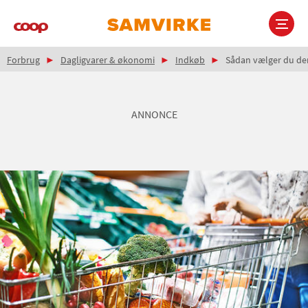
Gå
til
hovedindhold
Brødkrumme
Main
Forbrug
Dagligvarer & økonomi
Indkøb
Sådan vælger du den
navigation
ANNONCE