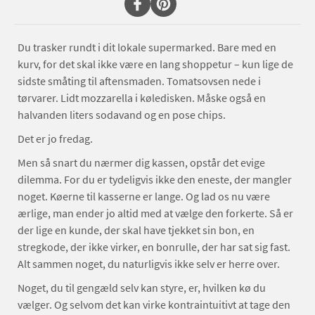
Du trasker rundt i dit lokale supermarked. Bare med en
kurv, for det skal ikke være en lang shoppetur – kun lige de
sidste småting til aftensmaden. Tomatsovsen nede i
tørvarer. Lidt mozzarella i køledisken. Måske også en
halvanden liters sodavand og en pose chips.
Det er jo fredag.
Men så snart du nærmer dig kassen, opstår det evige
dilemma. For du er tydeligvis ikke den eneste, der mangler
noget. Køerne til kasserne er lange. Og lad os nu være
ærlige, man ender jo altid med at vælge den forkerte. Så er
der lige en kunde, der skal have tjekket sin bon, en
stregkode, der ikke virker, en bonrulle, der har sat sig fast.
Alt sammen noget, du naturligvis ikke selv er herre over.
Noget, du til gengæld selv kan styre, er, hvilken kø du
vælger. Og selvom det kan virke kontraintuitivt at tage den