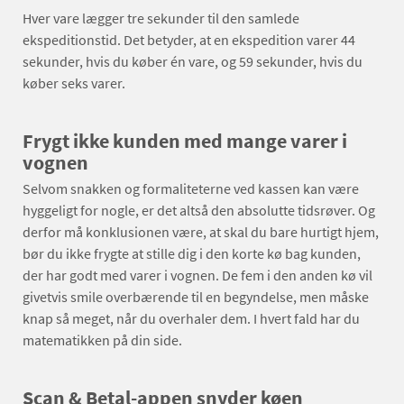
Hver vare lægger tre sekunder til den samlede
ekspeditionstid. Det betyder, at en ekspedition varer 44
sekunder, hvis du køber én vare, og 59 sekunder, hvis du
køber seks varer.
Frygt ikke kunden med mange varer i
vognen
Selvom snakken og formaliteterne ved kassen kan være
hyggeligt for nogle, er det altså den absolutte tidsrøver. Og
derfor må konklusionen være, at skal du bare hurtigt hjem,
bør du ikke frygte at stille dig i den korte kø bag kunden,
der har godt med varer i vognen. De fem i den anden kø vil
givetvis smile overbærende til en begyndelse, men måske
knap så meget, når du overhaler dem. I hvert fald har du
matematikken på din side.
Scan & Betal-appen snyder køen