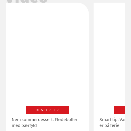
DESSERTER
LI
Nem sommerdessert: Flødeboller
Smart tip: Vand
med bærfyld
er på ferie