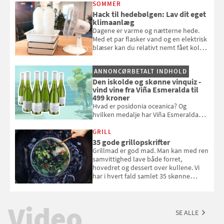
opmærksom, når du smider
SOMMER
badebassinet eller et badedyr ud
Hack til hedebølgen: Lav dit eget
klimaanlæg
Dagene er varme og nætterne hede.
Med et par flasker vand og en elektrisk
blæser kan du relativt nemt fået koldt
pust, når der er varmt ude og inde. Klik
og se, hvordan du gør
ANNONCØRBETALT INDHOLD
Den iskolde og skønne vinquiz -
vind vine fra Viña Esmeralda til
499 kroner
Hvad er posidonia oceanica? Og
hvilken medalje har Viña Esmeralda
White fået ved Mundus vini i 2026? Gæt
med i Samvirkes skønne vinquiz, hvor
GRILL
du kan vinde 6 flasker vin fra Viña
35 gode grillopskrifter
Esmeralda. Konkurrencen slutter 1.
Grillmad er god mad. Man kan med ren
september 2026.
samvittighed lave både forret,
hovedret og dessert over kullene. Vi
har i hvert fald samlet 35 skønne
forslag til en sommeraften i grillens
tegn.
Video
SE ALLE