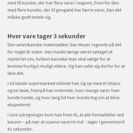
med få kunder, der har flere varer i vognen, frem for den
med flere kunder, der til gengæld har færre varer, kan det
måske godt betale sig.
Hver vare tager 3 sekunder
Den amerikanske matematiker Dan Meyer regnede på det
for nogle år siden. Han havde længe været optaget af
mysteriet om, hvilken kassekø man skal vælge for at
komme hurtigst muligt videre. Og han satte sig derfor for at
løse det.
I sit lokale supermarked stillede han sig op med et stopur
og en tavle, hvorpå han noterede, hvor mange varer hver
kunde havde, og hvor lang tid hver kunde tog om at blive
ekspederet.
I sine udregninger kom han frem til, at alle formaliteter ved
kassen – på nær at scanne varerne ind – tager i gennemsnit
41 sekunder.