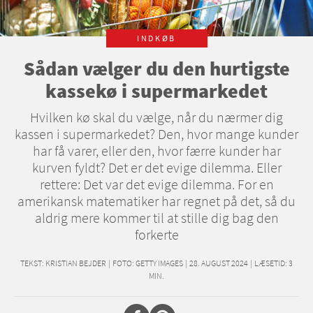
INDKØB
Sådan vælger du den hurtigste
kassekø i supermarkedet
Hvilken kø skal du vælge, når du nærmer dig
kassen i supermarkedet? Den, hvor mange kunder
har få varer, eller den, hvor færre kunder har
kurven fyldt? Det er det evige dilemma. Eller
rettere: Det var det evige dilemma. For en
amerikansk matematiker har regnet på det, så du
aldrig mere kommer til at stille dig bag den
forkerte
TEKST:
KRISTIAN BEJDER
|
FOTO: GETTY IMAGES
|
28. AUGUST 2024
|
LÆSETID:
3
MIN.