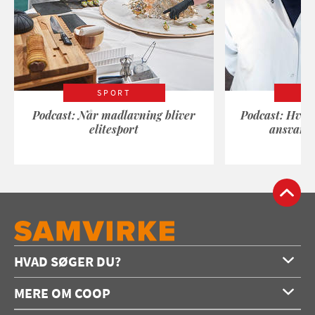
SPORT
Podcast: Når madlavning bliver
Podcast: Hvad
elitesport
ansvarli
HVAD SØGER DU?
Forside
MERE OM COOP
Opskrifter