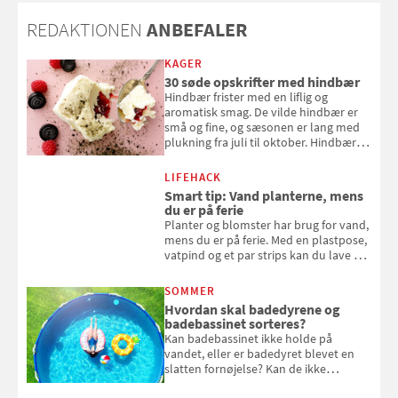
REDAKTIONEN
ANBEFALER
KAGER
30 søde opskrifter med hindbær
Hindbær frister med en liflig og
aromatisk smag. De vilde hindbær er
små og fine, og sæsonen er lang med
plukning fra juli til oktober. Hindbær
kan spises direkte fra busken, eller du
kan bruge dine hindbær i alt fra
LIFEHACK
bagværk og salater til is og syltning.
Smart tip: Vand planterne, mens
du er på ferie
Planter og blomster har brug for vand,
mens du er på ferie. Med en plastpose,
vatpind og et par strips kan du lave dit
eget vandingssystem, så du slipper for
at bede naboen om at vande eller
SOMMER
komme hjem til døde planter
Hvordan skal badedyrene og
badebassinet sorteres?
Kan badebassinet ikke holde på
vandet, eller er badedyret blevet en
slatten fornøjelse? Kan de ikke
repareres, skal du være særligt