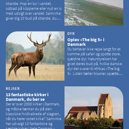
strande. Hop en tur i vandet,
solbad på klipperne eller nyd en is
med udsigt over vandet. Samvirke
giver dig 10 bud på strande, du
kan besøge på Bornholm
DYR
Oplev »The big 5« i
Danmark
Du behøver ikke rejse langt for at
komme på safari og spotte store,
sjældne dyr. Naturstyrelsen har
givet deres bud på, hvilke danske
dyr der svarer til Afrikas »The big
5«. Listen tæller bisoner, spættede
sæler, vilde heste, krondyr og
havørne.
REJSER
13 fantastiske kirker i
Danmark, du bør se
Der er over 2000 kirker i Danmark,
og måske tænker du på den
klassiske hvidkalkede af slagsen,
når du hører ordet kirke? Samvirke
har udvalgt 13 fantastiske og
særlige kirker i hele Danmark - og