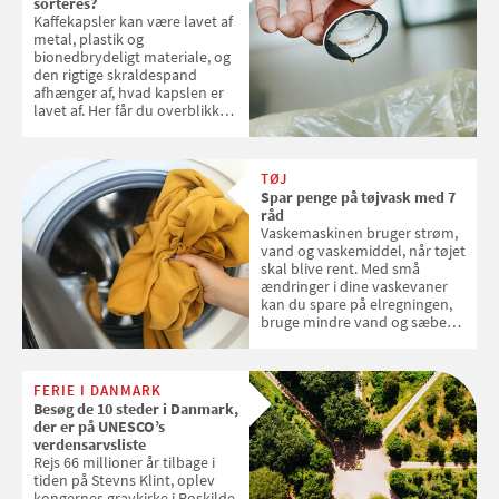
sorteres?
Kaffekapsler kan være lavet af
metal, plastik og
bionedbrydeligt materiale, og
den rigtige skraldespand
afhænger af, hvad kapslen er
lavet af. Her får du overblikket
over, hvordan kaffekapslerne
skal sorteres
TØJ
Spar penge på tøjvask med 7
råd
Vaskemaskinen bruger strøm,
vand og vaskemiddel, når tøjet
skal blive rent. Med små
ændringer i dine vaskevaner
kan du spare på elregningen,
bruge mindre vand og sæbe
og forlænge vaskemaskinens
levetid. Samvirke har samlet 7
enkle råd til at spare penge på
FERIE I DANMARK
tøjvasken
Besøg de 10 steder i Danmark,
der er på UNESCO’s
verdensarvsliste
Rejs 66 millioner år tilbage i
tiden på Stevns Klint, oplev
kongernes gravkirke i Roskilde