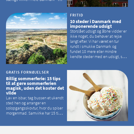
der er langt mellem den klassiske,
hvidkalkede kirke. Se et bud på,
hvilke kirker, der er en omvej værd
FRITID
10 steder i Danmark med
imponerende udsigt
Storslået udsigt og åbne vidder er
ikke noget, du behøver at rejse
langt efter. Vi har været en tur
rundt i smukke Danmark og
fundet 10 mere eller mindre
kendte steder med en udsigt, som
kan tage pusten fra de fleste
GRATIS FORNØJELSER
Billig sommerferie: 15 tips
til at gøre sommerferien
magisk, uden det koster det
vilde
Lav en isbar, tag bussen et ukendt
sted hen og arranger en
solopgangsskovtur, hvor du spiser
morgenmad. Samvirke har 15 tips
til, hvordan du kan have en
magisk ferie, uden at det koster
dig det vilde