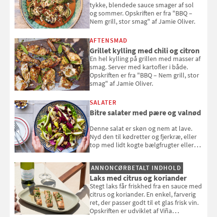
tykke, blendede sauce smager af sol
og sommer. Opskriften er fra "BBQ –
Nem grill, stor smag" af Jamie Oliver.
AFTENSMAD
Grillet kylling med chili og citron
En hel kylling på grillen med masser af
smag. Server med kartofler i både.
Opskriften er fra "BBQ – Nem grill, stor
smag" af Jamie Oliver.
SALATER
Bitre salater med pære og valnød
Denne salat er skøn og nem at lave.
Nyd den til kødretter og fjerkræ, eller
top med lidt kogte bælgfrugter eller
en rest kylling, og nyd den som et let,
selvstændigt måltid. Opskriften er fra
ANNONCØRBETALT INDHOLD
Louisa Lorangs kogebog "Salat".
Laks med citrus og koriander
Stegt laks får friskhed fra en sauce med
citrus og koriander. En enkel, farverig
ret, der passer godt til et glas frisk vin.
Opskriften er udviklet af Viña