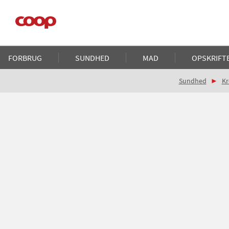
Gå
til
hovedindhold
Main
FORBRUG
SUNDHED
MAD
OPSKRIFT
navigation
Brødkrumme
Sundhed
Kr