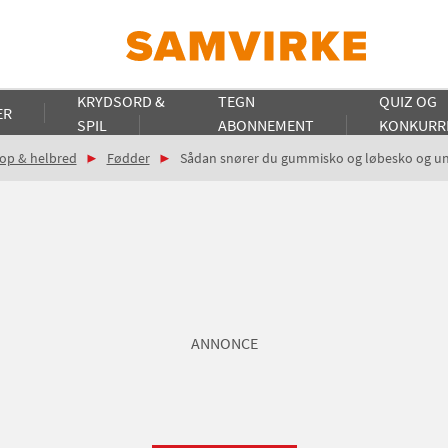
KRYDSORD &
TEGN
QUIZ OG
ER
SPIL
ABONNEMENT
KONKURR
op & helbred
Fødder
Sådan snører du gummisko og løbesko og un
ANNONCE