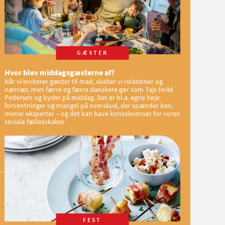
GÆSTER
Hvor blev middagsgæsterne af?
Når vi inviterer gæster til mad, skaber vi relationer og
nærvær, men færre og færre danskere gør som Tajs Hviid
Pedersen og byder på middag. Det er bl.a. egne høje
forventninger og mangel på overskud, der spænder ben,
mener eksperter – og det kan have konsekvenser for vores
sociale fællesskaber
FEST