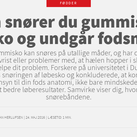
FØDDER
 snører du gummi
ko og undgår fods
misko kan snøres på utallige måder, og har 
rist eller problemer med, at hælen hopper i sk
lpe dit problem. Forskere på universitetet i 
 snøringen af løbesko og konkluderede, at kor
ensyn til din fods anatomi, ikke bare mindsked
 bedre løberesultater. Samvirke viser dig, hvo
snørebåndene.
IAN HERLUFSEN
|
24. MAJ 2016
|
LÆSETID:
1
MIN.