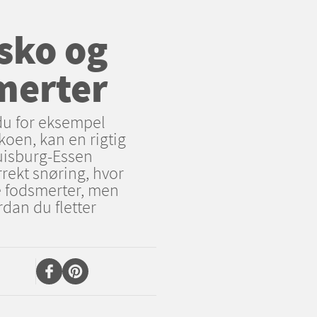
sko og
merter
du for eksempel
oen, kan en rigtig
Duisburg-Essen
rekt snøring, hvor
e fodsmerter, men
rdan du fletter