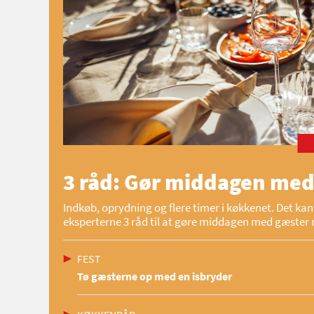
3 råd: Gør middagen med
Indkøb, oprydning og flere timer i køkkenet. Det kan 
eksperterne 3 råd til at gøre middagen med gæster 
FEST
Tø gæsterne op med en isbryder