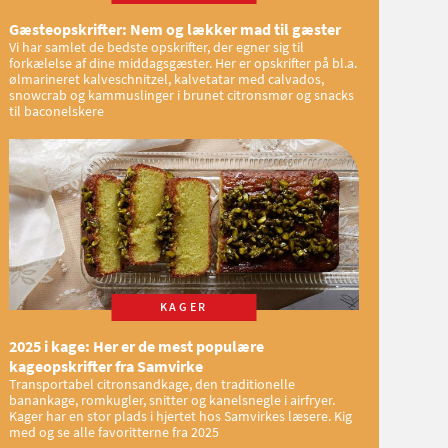
Gæsteopskrifter: Nem og lækker mad til gæster
Vi har samlet de bedste opskrifter, der egner sig til
forkælelse af dine middagsgæster. Her er opskrifter på bl.a.
ølmarineret kalveschnitzel, kalvetatar med calvados,
snowcrab og kammuslinger i brunet citronsmør og snacks
til baconelskere
KAGER
2025 i kage: Her er de mest populære
kageopskrifter fra Samvirke
Transportabel citronsandkage, den traditionelle
banankage, romkugler, snitter og kanelsnegle i airfryer.
Kager har en stor plads i hjertet hos Samvirkes læsere. Kig
med og se alle favoritterne fra 2025