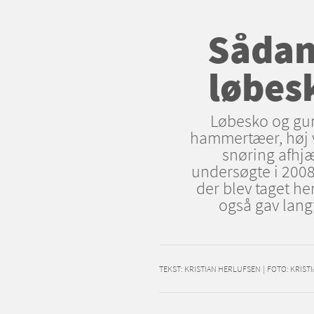
Sådan
løbes
Løbesko og gum
hammertæer, høj v
snøring afhjæ
undersøgte i 2008
der blev taget h
også gav langt
TEKST:
KRISTIAN HERLUFSEN
|
FOTO: KRIST