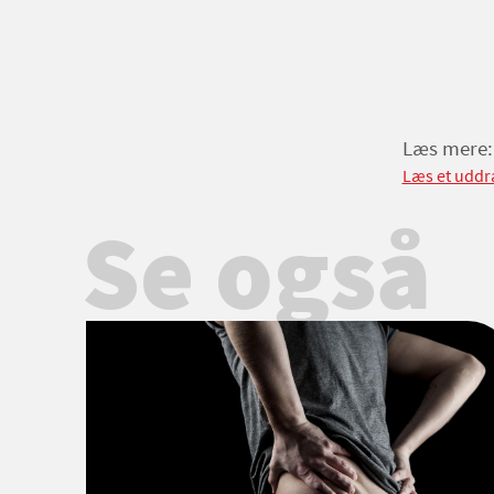
Læs mere:
Læs et uddr
Se også