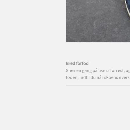
Bred forfod
ller på løbeskoen. Slut her, så du
Snør en gang på tværs forrest, o
 en løkke ved øverste hul og træk
foden, indtil du når skoens øvers
koen.