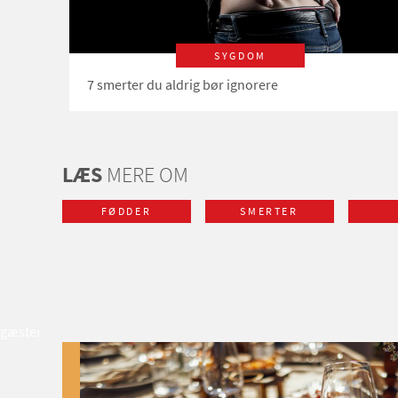
SYGDOM
7 smerter du aldrig bør ignorere
LÆS
MERE OM
FØDDER
SMERTER
gæster