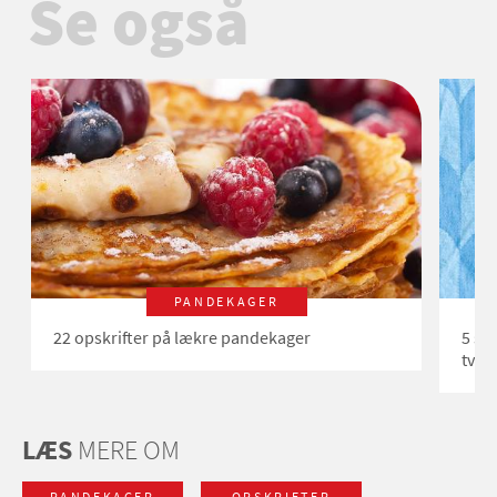
Se også
PANDEKAGER
22 opskrifter på lækre pandekager
5 sm
tvist
LÆS
MERE OM
PANDEKAGER
OPSKRIFTER