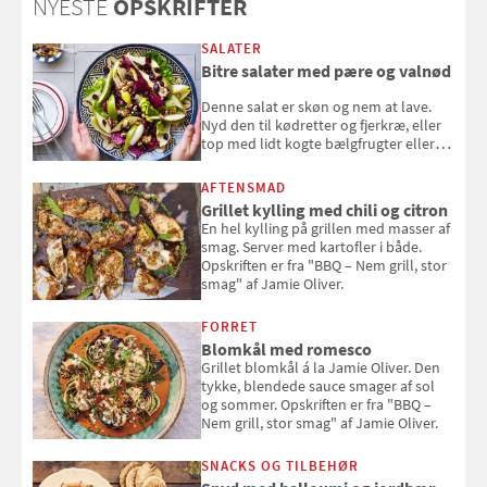
NYESTE
OPSKRIFTER
SALATER
Bitre salater med pære og valnød
Denne salat er skøn og nem at lave.
Nyd den til kødretter og fjerkræ, eller
top med lidt kogte bælgfrugter eller
en rest kylling, og nyd den som et let,
selvstændigt måltid. Opskriften er fra
AFTENSMAD
Louisa Lorangs kogebog "Salat".
Grillet kylling med chili og citron
En hel kylling på grillen med masser af
smag. Server med kartofler i både.
Opskriften er fra "BBQ – Nem grill, stor
smag" af Jamie Oliver.
FORRET
Blomkål med romesco
Grillet blomkål á la Jamie Oliver. Den
tykke, blendede sauce smager af sol
og sommer. Opskriften er fra "BBQ –
Nem grill, stor smag" af Jamie Oliver.
SNACKS OG TILBEHØR