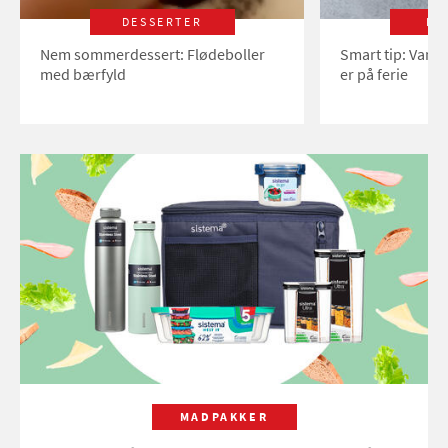
DESSERTER
LI
Nem sommerdessert: Flødeboller
Smart tip: Vand
med bærfyld
er på ferie
MADPAKKER