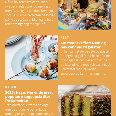
Når vi inviterer gæster til mad,
skaber vi relationer og nærvær,
men færre og færre danskere gør
som Tajs Hviid Pedersen og byder
på middag. Det er bl.a. egne høje
forventninger og mangel på
overskud, der spænder ben,
mener eksperter – og det kan
have konsekvenser for vores
FEST
sociale fællesskaber
Gæsteopskrifter: Nem og
lækker mad til gæster
Vi har samlet de bedste opskrifter,
der egner sig til forkælelse af dine
middagsgæster. Her er opskrifter
på bl.a. ølmarineret kalveschnitzel,
kalvetatar med calvados,
snowcrab og kammuslinger i
brunet citronsmør og snacks til
baconelskere
KAGER
2025 i kage: Her er de mest
populære kageopskrifter
fra Samvirke
Transportabel citronsandkage,
den traditionelle banankage,
romkugler, snitter og kanelsnegle i