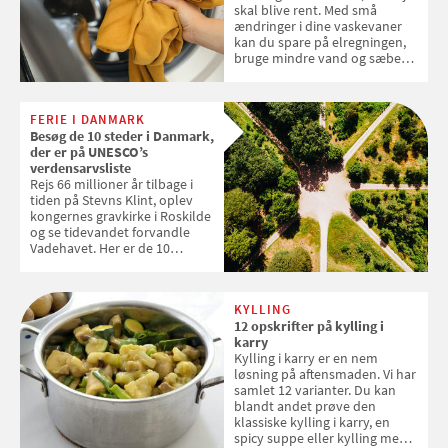
skal blive rent. Med små
ændringer i dine vaskevaner
kan du spare på elregningen,
bruge mindre vand og sæbe
og forlænge vaskemaskinens
levetid. Samvirke har samlet 7
enkle råd til at spare penge på
FERIE I DANMARK
tøjvasken
Besøg de 10 steder i Danmark,
der er på UNESCO’s
verdensarvsliste
Rejs 66 millioner år tilbage i
tiden på Stevns Klint, oplev
kongernes gravkirke i Roskilde
og se tidevandet forvandle
Vadehavet. Her er de 10
danske steder på UNESCO's
verdensarvsliste
KYLLING
12 opskrifter på kylling i
karry
Kylling i karry er en nem
løsning på aftensmaden. Vi har
samlet 12 varianter. Du kan
blandt andet prøve den
klassiske kylling i karry, en
spicy suppe eller kylling med