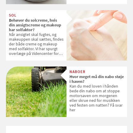
kokosris. Velbekomme!
SOL
Behøver du solcreme, hvis
din ansigtscreme og makeup
har solfaktor?
Når ansigtet skal fugtes, og
makeuppen skal sættes, findes
der både creme og makeup
med solfaktor. Vi har spurgt
overlæge på Videncenter for
Hudkræft, Stine Regin Wiegell,
om ansigtscreme og makeup
med SPF kan erstatte
NABOER
solcreme, når man bevæger
Hvor meget må din nabo støje
sig ud i solen
i haven?
Kan du med loven i hånden
bede din nabo om at stoppe
motorsaven om morgenen
eller skrue ned for musikken
ved festen om natten? Få svar
her