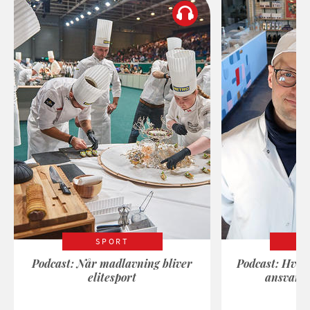
SPORT
Podcast: Når madlavning bliver
Podcast: Hvad
elitesport
ansvarli