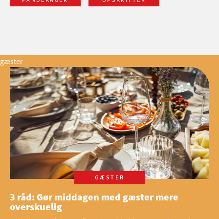
gæster
GÆSTER
3 råd: Gør middagen med gæster mere
overskuelig