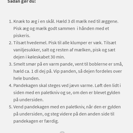
Sådan gør du:
Knæk to æg i en skål. Hæld 3 dl mælk ned til æggene.
Pisk æg og mælk godt sammen i hånden med et
piskeris.
Tilsæt hvedemel. Pisk til alle klumper er væk. Tilsæt
vaniljesukker, salt og resten af mælken, pisk og sæt
dejen i køleskabet 30 min.
Smelt smør på en varm pande, vent til boblerne er små,
hæld ca. 1 dl dej på. Vip panden, så dejen fordeles over
hele bunden.
Pandekagen skal steges ved jævn varme. Løft den lidt i
siden med en paletkniv og se, om den er blevet gylden
på undersiden.
Vend pandekagen med en paletkniv, når den er gylden
på undersiden, og steg videre på den anden side til
pandekagen er færdig.