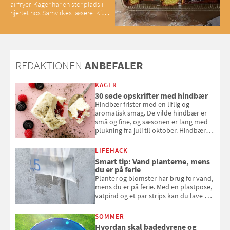
airfryer. Kager har en stor plads i
hjertet hos Samvirkes læsere. Kig
med og se alle favoritterne fra
2025
REDAKTIONEN
ANBEFALER
KAGER
30 søde opskrifter med hindbær
Hindbær frister med en liflig og
aromatisk smag. De vilde hindbær er
små og fine, og sæsonen er lang med
plukning fra juli til oktober. Hindbær
kan spises direkte fra busken, eller du
kan bruge dine hindbær i alt fra
LIFEHACK
bagværk og salater til is og syltning.
Smart tip: Vand planterne, mens
du er på ferie
Planter og blomster har brug for vand,
mens du er på ferie. Med en plastpose,
vatpind og et par strips kan du lave dit
eget vandingssystem, så du slipper for
at bede naboen om at vande eller
SOMMER
komme hjem til døde planter
Hvordan skal badedyrene og