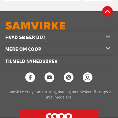
HVAD SØGER DU?
Forside
MERE OM COOP
Opskrifter
Om os
Konkurrencer
TILMELD NYHEDSBREV
Annoncering
Podcast
Coop.dk
Video
Coop medlem
Arkiv
Seneste Samvirke-magasin
Samvirke er nyt om forbrug, mad og mennesker til Coops 2
mio. medejere.