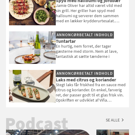
Spyd med halloumi og jordbær
Jamie Oliver har altid været vild med
sin grill. Her griller han spyd med
halloumi og serverer dem sammen
med en lækker krydderurtesalat.
Opskriften er fra “BBQ – Nem grill, stor
smag" af Jamie Oliver.
ANNONCØRBETALT INDHOLD
Tuntartar
En hurtig, nem forret, der tager
gæsterne med storm. Nem at lave,
fantastisk at sætte tænderne i
ANNONCØRBETALT INDHOLD
Laks med citrus og koriander
Stegt laks får friskhed fra en sauce med
citrus og koriander. En enkel, farverig
ret, der passer godt til et glas frisk vin.
Opskriften er udviklet af Viña
Esmeralda.
Podcast
SE ALLE