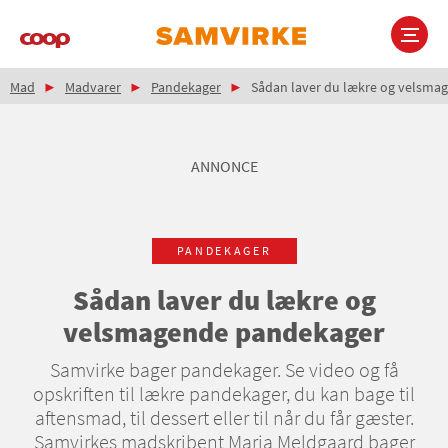
Gå
til
hovedindhold
Brødkrumme
Main
Mad
Madvarer
Pandekager
Sådan laver du lækre og velsma
navigation
ANNONCE
PANDEKAGER
Sådan laver du lækre og
velsmagende pandekager
Samvirke bager pandekager. Se video og få
opskriften til lækre pandekager, du kan bage til
aftensmad, til dessert eller til når du får gæster.
Samvirkes madskribent Maria Meldgaard bager