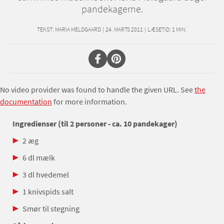
pandekagerne.
TEKST:
MARIA MELDGAARD
|
24. MARTS 2011
|
LÆSETID:
1
MIN.
No video provider was found to handle the given URL. See
the
documentation
for more information.
Ingredienser (til 2 personer - ca. 10 pandekager)
2 æg
6 dl mælk
3 dl hvedemel
1 knivspids salt
Smør til stegning