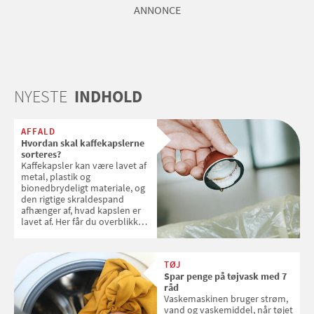
ANNONCE
NYESTE
INDHOLD
AFFALD
Hvordan skal kaffekapslerne
sorteres?
Kaffekapsler kan være lavet af
metal, plastik og
bionedbrydeligt materiale, og
den rigtige skraldespand
afhænger af, hvad kapslen er
lavet af. Her får du overblikket
over, hvordan kaffekapslerne
skal sorteres
TØJ
Spar penge på tøjvask med 7
råd
Vaskemaskinen bruger strøm,
vand og vaskemiddel, når tøjet