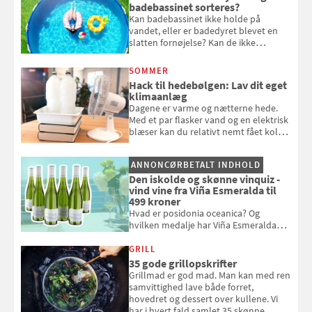
badebassinet sorteres?
Kan badebassinet ikke holde på
vandet, eller er badedyret blevet en
slatten fornøjelse? Kan de ikke
repareres, skal du være særligt
opmærksom, når du smider
SOMMER
badebassinet eller et badedyr ud
Hack til hedebølgen: Lav dit eget
klimaanlæg
Dagene er varme og nætterne hede.
Med et par flasker vand og en elektrisk
blæser kan du relativt nemt fået koldt
pust, når der er varmt ude og inde. Klik
og se, hvordan du gør
ANNONCØRBETALT INDHOLD
Den iskolde og skønne vinquiz -
vind vine fra Viña Esmeralda til
499 kroner
Hvad er posidonia oceanica? Og
hvilken medalje har Viña Esmeralda
White fået ved Mundus vini i 2026? Gæt
med i Samvirkes skønne vinquiz, hvor
GRILL
du kan vinde 6 flasker vin fra Viña
35 gode grillopskrifter
Esmeralda. Konkurrencen slutter 1.
Grillmad er god mad. Man kan med ren
september 2026.
samvittighed lave både forret,
hovedret og dessert over kullene. Vi
har i hvert fald samlet 35 skønne