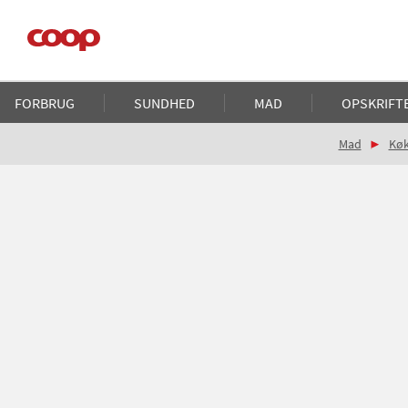
Gå
til
hovedindhold
Main
FORBRUG
SUNDHED
MAD
OPSKRIFT
navigation
Brødkrumme
Mad
Kø