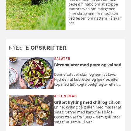
bede din nabo om at stoppe
motorsaven om morgenen
eller skrue ned for musikken
ved festen om natten? Få svar
her
NYESTE
OPSKRIFTER
SALATER
Bitre salater med pære og valnød
Denne salat er skøn og nem at lave.
Nyd den til kødretter og fjerkræ, eller
top med lidt kogte bælgfrugter eller
en rest kylling, og nyd den som et let,
selvstændigt måltid. Opskriften er fra
AFTENSMAD
Louisa Lorangs kogebog "Salat".
Grillet kylling med chili og citron
En hel kylling på grillen med masser af
smag. Server med kartofler i både.
Opskriften er fra "BBQ – Nem grill, stor
smag" af Jamie Oliver.