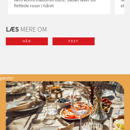
flettede roser i håret
eleg
LÆS
MERE OM
HÅR
FEST
gæster