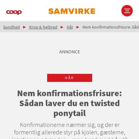
Gå
til
hovedindhold
Brødkrumme
Main
Sundhed
Krop & helbred
Hår
Nem konfirmationsfrisure: Såda
navigation
ANNONCE
HÅR
Nem konfirmationsfrisure:
Sådan laver du en twisted
ponytail
Konfirmationerne nærmer sig, og der er
formentlig allerede styr på kjolen, gæsterne,