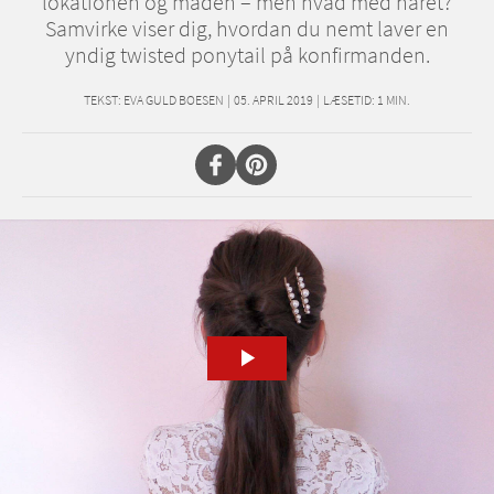
lokationen og maden – men hvad med håret?
Samvirke viser dig, hvordan du nemt laver en
yndig twisted ponytail på konfirmanden.
TEKST:
EVA GULD BOESEN
|
05. APRIL 2019
|
LÆSETID:
1
MIN.