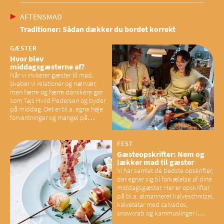
AFTENSMAD
Traditioner: Sådan dækker du bordet korrekt
GÆSTER
Hvor blev
middagsgæsterne af?
Når vi inviterer gæster til mad,
skaber vi relationer og nærvær,
men færre og færre danskere gør
som Tajs Hviid Pedersen og byder
på middag. Det er bl.a. egne høje
forventninger og mangel på
overskud, der spænder ben,
mener eksperter – og det kan
have konsekvenser for vores
FEST
sociale fællesskaber
Gæsteopskrifter: Nem og
lækker mad til gæster
Vi har samlet de bedste opskrifter,
der egner sig til forkælelse af dine
middagsgæster. Her er opskrifter
på bl.a. ølmarineret kalveschnitzel,
kalvetatar med calvados,
snowcrab og kammuslinger i
brunet citronsmør og snacks til