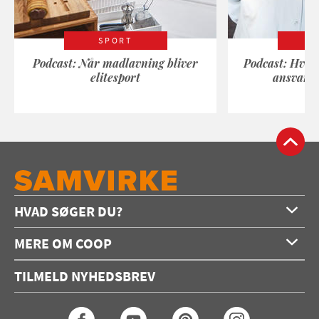
SPORT
Podcast: Når madlavning bliver
Podcast: Hvad
elitesport
ansvarli
HVAD SØGER DU?
Forside
MERE OM COOP
Opskrifter
Om os
Konkurrencer
TILMELD NYHEDSBREV
Annoncering
Podcast
Coop.dk
Video