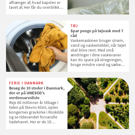
afhænger af, hvad kapslen er
lavet af. Her får du overblikket
over, hvordan kaffekapslerne
skal sorteres
TØJ
Spar penge på tøjvask med 7
råd
Vaskemaskinen bruger strøm,
vand og vaskemiddel, når tøjet
skal blive rent. Med små
ændringer i dine vaskevaner
kan du spare på elregningen,
bruge mindre vand og sæbe
og forlænge vaskemaskinens
levetid. Samvirke har samlet 7
enkle råd til at spare penge på
FERIE I DANMARK
tøjvasken
Besøg de 10 steder i Danmark,
der er på UNESCO’s
verdensarvsliste
Rejs 66 millioner år tilbage i
tiden på Stevns Klint, oplev
kongernes gravkirke i Roskilde
og se tidevandet forvandle
Vadehavet. Her er de 10
danske steder på UNESCO's
verdensarvsliste