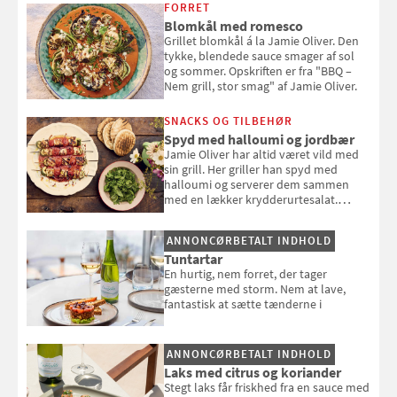
FORRET
Blomkål med romesco
Grillet blomkål á la Jamie Oliver. Den
tykke, blendede sauce smager af sol
og sommer. Opskriften er fra "BBQ –
Nem grill, stor smag" af Jamie Oliver.
SNACKS OG TILBEHØR
Spyd med halloumi og jordbær
Jamie Oliver har altid været vild med
sin grill. Her griller han spyd med
halloumi og serverer dem sammen
med en lækker krydderurtesalat.
Opskriften er fra “BBQ – Nem grill, stor
smag" af Jamie Oliver.
ANNONCØRBETALT INDHOLD
Tuntartar
En hurtig, nem forret, der tager
gæsterne med storm. Nem at lave,
fantastisk at sætte tænderne i
ANNONCØRBETALT INDHOLD
Laks med citrus og koriander
Stegt laks får friskhed fra en sauce med