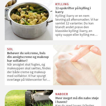
KYLLING
12 opskrifter på kylling i
karry
Kylling i karry er en nem
løsning på aftensmaden. Vi har
samlet 12 varianter. Du kan
blandt andet prøve den
klassiske kylling i karry, en
spicy suppe eller kylling med
kokosris. Velbekomme!
SOL
Behøver du solcreme, hvis
din ansigtscreme og makeup
har solfaktor?
Når ansigtet skal fugtes, og
makeuppen skal sættes, findes
der både creme og makeup
med solfaktor. Vi har spurgt
overlæge på Videncenter for
Hudkræft, Stine Regin Wiegell,
om ansigtscreme og makeup
med SPF kan erstatte
NABOER
solcreme, når man bevæger
Hvor meget må din nabo støje
sig ud i solen
i haven?
Kan du med loven i hånden