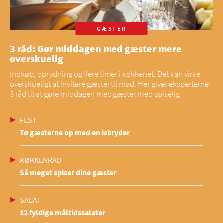
GÆSTER
3 råd: Gør middagen med gæster mere
overskuelig
Indkøb, oprydning og flere timer i køkkenet. Det kan virke
overskueligt at invitere gæster til mad. Her giver eksperterne
3 råd til at gøre middagen med gæster med spiselig
FEST
Tø gæsterne op med en isbryder
KØKKENRÅD
Så meget spiser dine gæster
SALAT
12 fyldige måltidssalater