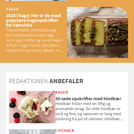
baconelskere
KAGER
2025 i kage: Her er de mest
populære kageopskrifter
fra Samvirke
Transportabel citronsandkage,
den traditionelle banankage,
romkugler, snitter og kanelsnegle i
airfryer. Kager har en stor plads i
hjertet hos Samvirkes læsere. Kig
med og se alle favoritterne fra
2025
REDAKTIONEN
ANBEFALER
KAGER
30 søde opskrifter med hindbær
Hindbær frister med en liflig og
aromatisk smag. De vilde hindbær er
små og fine, og sæsonen er lang med
plukning fra juli til oktober. Hindbær
kan spises direkte fra busken, eller du
kan bruge dine hindbær i alt fra
LIFEHACK