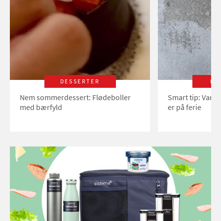
DESSERTER
LI
Nem sommerdessert: Flødeboller
Smart tip: Vand
med bærfyld
er på ferie