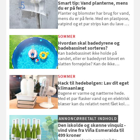
bagværk og salater til is og syltning.
Smart tip: Vand planterne, mens
du er på ferie
Planter og blomster har brug for vand,
mens du er på ferie. Med en plastpose,
vatpind og et par strips kan du lave dit
eget vandingssystem, så du slipper for
at bede naboen om at vande eller
SOMMER
komme hjem til døde planter
Hvordan skal badedyrene og
badebassinet sorteres?
Kan badebassinet ikke holde på
vandet, eller er badedyret blevet en
slatten fornøjelse? Kan de ikke
repareres, skal du være særligt
opmærksom, når du smider
SOMMER
badebassinet eller et badedyr ud
Hack til hedebølgen: Lav dit eget
klimaanlæg
Dagene er varme og nætterne hede.
Med et par flasker vand og en elektrisk
blæser kan du relativt nemt fået koldt
pust, når der er varmt ude og inde. Klik
og se, hvordan du gør
ANNONCØRBETALT INDHOLD
Den iskolde og skønne vinquiz -
vind vine fra Viña Esmeralda til
499 kroner