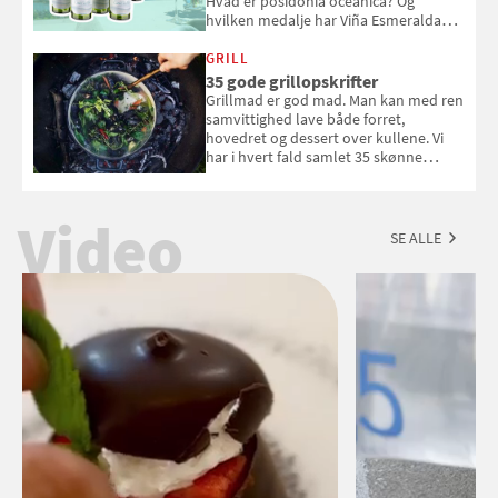
Hvad er posidonia oceanica? Og
hvilken medalje har Viña Esmeralda
White fået ved Mundus vini i 2026? Gæt
med i Samvirkes skønne vinquiz, hvor
GRILL
du kan vinde 6 flasker vin fra Viña
35 gode grillopskrifter
Esmeralda. Konkurrencen slutter 1.
Grillmad er god mad. Man kan med ren
september 2026.
samvittighed lave både forret,
hovedret og dessert over kullene. Vi
har i hvert fald samlet 35 skønne
forslag til en sommeraften i grillens
tegn.
Video
SE ALLE