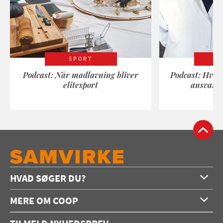
SPORT
Podcast: Når madlavning bliver
Podcast: Hvad
elitesport
ansvarli
HVAD SØGER DU?
Forside
MERE OM COOP
Opskrifter
Om os
Konkurrencer