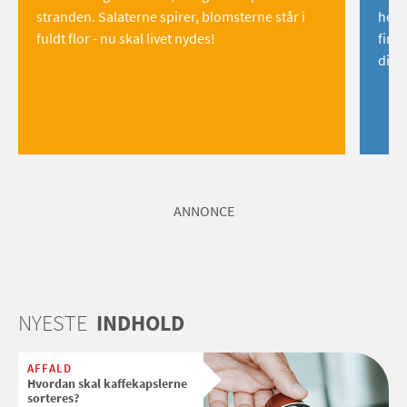
stranden. Salaterne spirer, blomsterne står i
hemm
fuldt flor - nu skal livet nydes!
find
dig!
ANNONCE
NYESTE
INDHOLD
AFFALD
Hvordan skal kaffekapslerne
sorteres?