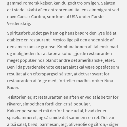
gammel romersk kejser, kan du godt tro om igen. Salaten
er i stedet skabt af en entreprenant italiensk immigrant ved
navn Caesar Cardini, som kom til USA under Første
Verdenskrig.
Spiritusforbuddet gav ham og hans brødre den lyse idé at
etablere en restaurant i Mexico lige på den anden side af
den amerikanske grænse. Kombinationen af italiensk mad
og muligheden for at købe alkohol gjorde restauranten
meget populær hos blandt andre det amerikanske jetset.
Den i dag verdenskendte cæsarsalat skal være opstået som
resultat af en efterspørgsel så stor, at det var svært for
restauranten at følge med, fortæller madhistoriker Nina
Bauer.
»Historien er, at restauranten en aften er ved at løbe tør for
råvarer, simpelthen fordi den er så populær.
Køkkenpersonalet må derfor finde ud af, hvad der er i
spisekammeret, og så smide det sammen i en ret. Det var
altså salat, brød, parmesan, æg, olivenolie og citron,« siger