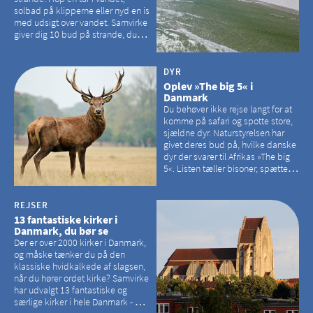
solbad på klipperne eller nyd en is
med udsigt over vandet. Samvirke
giver dig 10 bud på strande, du
kan besøge på Bornholm
DYR
Oplev »The big 5« i
Danmark
Du behøver ikke rejse langt for at
komme på safari og spotte store,
sjældne dyr. Naturstyrelsen har
givet deres bud på, hvilke danske
dyr der svarer til Afrikas »The big
5«. Listen tæller bisoner, spættede
sæler, vilde heste, krondyr og
havørne.
REJSER
13 fantastiske kirker i
Danmark, du bør se
Der er over 2000 kirker i Danmark,
og måske tænker du på den
klassiske hvidkalkede af slagsen,
når du hører ordet kirke? Samvirke
har udvalgt 13 fantastiske og
særlige kirker i hele Danmark - og