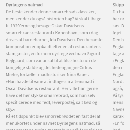
Dyrlægens natmad
Skipperl
De fleste kender denne smørrebrødsklassiker,
Du har m
men kender du også historien bag? Vi skal tilbage
har noget
til 1920’erne og besøge Oskar Davidsens
søs. Det 
smørrebrødsrestaurant i København, som i dag
føjet til
drives af barnebarnet, Ida Davidsen. Den berømte
Den har 
komposition er opkaldt efter en af restaurantens
England 
stamgæster, en fornem dyrlæge ved navn Sigurd
tage æren
Kejlgaard, som var ansat til at tilse hestene i de
»Englænd
kongelige stalde og det hedengangne Cirkus
den nors
Miehe, fortæller madhistoriker Nina Bauer.
England,
»Han havde til vane at indtage sin aftensmad i
Nordtysk
Oscar Davidsens restaurant. Her ville han gerne
også, at
have det her stykke smørrebrød, som han selv
På tysk e
specificerede med fedt, leverpostej, salt kød og
mens lab
sky.«
Navnet b
På et tidspunkt blev smørrebrøddet en fast del af
karaktere
menukortet under navnet Dyrlægens natmad, så
»En form