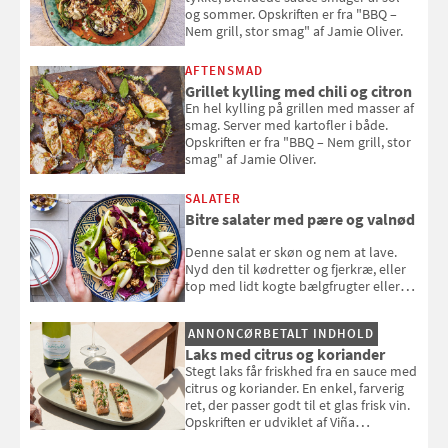
og sommer. Opskriften er fra "BBQ –
Nem grill, stor smag" af Jamie Oliver.
AFTENSMAD
Grillet kylling med chili og citron
En hel kylling på grillen med masser af
smag. Server med kartofler i både.
Opskriften er fra "BBQ – Nem grill, stor
smag" af Jamie Oliver.
SALATER
Bitre salater med pære og valnød
Denne salat er skøn og nem at lave.
Nyd den til kødretter og fjerkræ, eller
top med lidt kogte bælgfrugter eller
en rest kylling, og nyd den som et let,
selvstændigt måltid. Opskriften er fra
ANNONCØRBETALT INDHOLD
Louisa Lorangs kogebog "Salat".
Laks med citrus og koriander
Stegt laks får friskhed fra en sauce med
citrus og koriander. En enkel, farverig
ret, der passer godt til et glas frisk vin.
Opskriften er udviklet af Viña
Esmeralda.