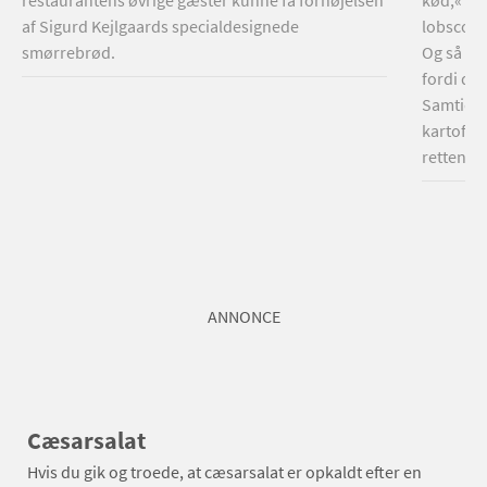
restaurantens øvrige gæster kunne få fornøjelsen
kød,« sig
af Sigurd Kejlgaards specialdesignede
lobscous
smørrebrød.
Og så til
fordi de
Samtidig
kartofle
retten m
ANNONCE
Cæsarsalat
Hvis du gik og troede, at cæsarsalat er opkaldt efter en