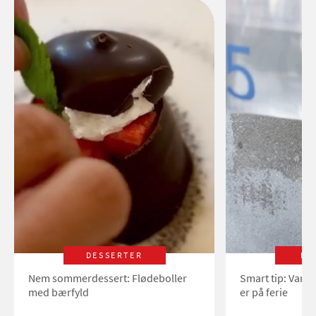
DESSERTER
LI
Nem sommerdessert: Flødeboller
Smart tip: Vand
med bærfyld
er på ferie