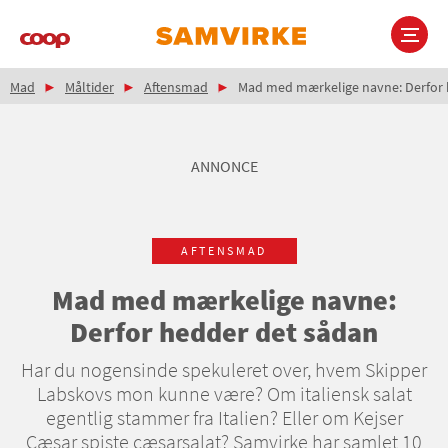
Gå
til
hovedindhold
Brødkrumme
Main
Mad
Måltider
Aftensmad
Mad med mærkelige navne: Derfor 
navigation
ANNONCE
AFTENSMAD
Mad med mærkelige navne:
Derfor hedder det sådan
Har du nogensinde spekuleret over, hvem Skipper
Labskovs mon kunne være? Om italiensk salat
egentlig stammer fra Italien? Eller om Kejser
Cæsar spiste cæsarsalat? Samvirke har samlet 10