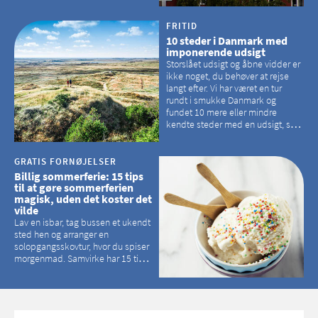
der er langt mellem den klassiske,
hvidkalkede kirke. Se et bud på,
hvilke kirker, der er en omvej værd
FRITID
10 steder i Danmark med
imponerende udsigt
Storslået udsigt og åbne vidder er
ikke noget, du behøver at rejse
langt efter. Vi har været en tur
rundt i smukke Danmark og
fundet 10 mere eller mindre
kendte steder med en udsigt, som
kan tage pusten fra de fleste
GRATIS FORNØJELSER
Billig sommerferie: 15 tips
til at gøre sommerferien
magisk, uden det koster det
vilde
Lav en isbar, tag bussen et ukendt
sted hen og arranger en
solopgangsskovtur, hvor du spiser
morgenmad. Samvirke har 15 tips
til, hvordan du kan have en
magisk ferie, uden at det koster
dig det vilde