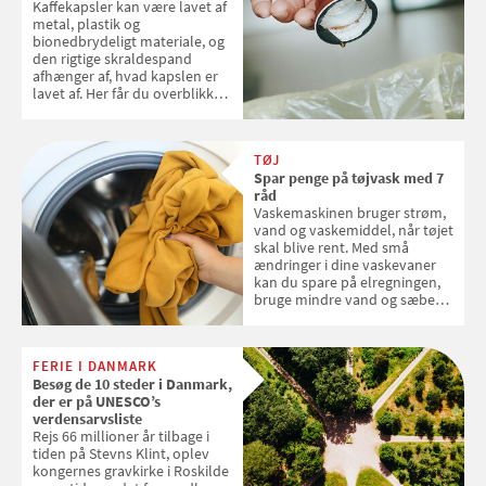
Kaffekapsler kan være lavet af
metal, plastik og
bionedbrydeligt materiale, og
den rigtige skraldespand
afhænger af, hvad kapslen er
lavet af. Her får du overblikket
over, hvordan kaffekapslerne
skal sorteres
TØJ
Spar penge på tøjvask med 7
råd
Vaskemaskinen bruger strøm,
vand og vaskemiddel, når tøjet
skal blive rent. Med små
ændringer i dine vaskevaner
kan du spare på elregningen,
bruge mindre vand og sæbe
og forlænge vaskemaskinens
levetid. Samvirke har samlet 7
enkle råd til at spare penge på
FERIE I DANMARK
tøjvasken
Besøg de 10 steder i Danmark,
der er på UNESCO’s
verdensarvsliste
Rejs 66 millioner år tilbage i
tiden på Stevns Klint, oplev
kongernes gravkirke i Roskilde