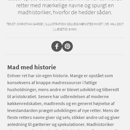
retter med mærkelige navne og spurgt en
madhistoriker, hvorfor de hedder sådan.
TEKST:
CHRISTIAN GARDE
|
ILLUSTRATION SOLVEIG MØNSTED HVIDT
|
05. MAJ 2017
|
LÆSETID:
6
MIN.
Mad med historie
Enhver ret har sin egen historie. Mange er opstået som
konsekvens af knappe madressourcer i fattige
husholdninger, mens andre er blevet udviklet og tilberedt
til aristokratiet. Senere har udbredelsen af moderne
køkkenredskaber, madtrends og en generel højnelse af
levestandarden præget udviklingen af nye retter. Mens de
fleste retters navne giver sig selv, stikker andre ud og giver
anledning til gætterier og spekulationer. Madhistoriker