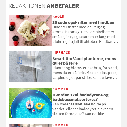
REDAKTIONEN
ANBEFALER
KAGER
30 søde opskrifter med hindbær
Hindbær frister med en liflig og
aromatisk smag. De vilde hindbær er
små og fine, og sæsonen er lang med
plukning fra juli til oktober. Hindbær
kan spises direkte fra busken, eller du
kan bruge dine hindbær i alt fra
LIFEHACK
bagværk og salater til is og syltning.
Smart tip: Vand planterne, mens
du er på ferie
Planter og blomster har brug for vand,
mens du er på ferie. Med en plastpose,
vatpind og et par strips kan du lave dit
eget vandingssystem, så du slipper for
at bede naboen om at vande eller
SOMMER
komme hjem til døde planter
Hvordan skal badedyrene og
badebassinet sorteres?
Kan badebassinet ikke holde på
vandet, eller er badedyret blevet en
slatten fornøjelse? Kan de ikke
repareres, skal du være særligt
opmærksom, når du smider
SOMMER