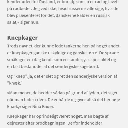
kender uden for Rusland, er borsjtj, som jo er rød og lavet
på rødbeder. Jeg ved ikke, hvad russerne ville sige, hvis de
blev præsenteret for det, danskerne kalder en russisk
salat,« siger hun.
Knepkager
Trods navnet, der kunne lede tankerne hen på noget andet,
er knepkager ganske uskyldige og ganske tørre. De sprøde
småkager er i dag kendt som en sønderjysk specialitet og
en fast bestanddel af det sønderjyske kagebord.
Og ”knep”, ja, det er slet og ret den sønderjyske version af
”knæk.”
»Man mener, de hedder sådan på grund af lyden, det siger,
når man bider i dem. De er hårde og giver altså det her høje
knæk,« siger Nina Bauer.
Knepkager har oprindeligt været noget, man bagte af
dejrester efter brødbagningen. Derfor indeholder