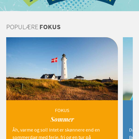
POPULÆRE
FOKUS
FOKUS
Sommer
Åh, varme og sol! Intet er skønnere end en
Danm
sommerdag med ferie, fri og en tur på
Born