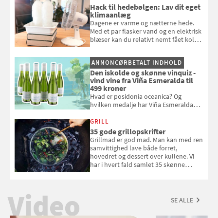
badebassinet eller et badedyr ud
Hack til hedebølgen: Lav dit eget
klimaanlæg
Dagene er varme og nætterne hede.
Med et par flasker vand og en elektrisk
blæser kan du relativt nemt fået koldt
pust, når der er varmt ude og inde. Klik
og se, hvordan du gør
ANNONCØRBETALT INDHOLD
Den iskolde og skønne vinquiz -
vind vine fra Viña Esmeralda til
499 kroner
Hvad er posidonia oceanica? Og
hvilken medalje har Viña Esmeralda
White fået ved Mundus vini i 2026? Gæt
med i Samvirkes skønne vinquiz, hvor
GRILL
du kan vinde 6 flasker vin fra Viña
35 gode grillopskrifter
Esmeralda. Konkurrencen slutter 1.
Grillmad er god mad. Man kan med ren
september 2026.
samvittighed lave både forret,
hovedret og dessert over kullene. Vi
har i hvert fald samlet 35 skønne
forslag til en sommeraften i grillens
tegn.
Video
SE ALLE