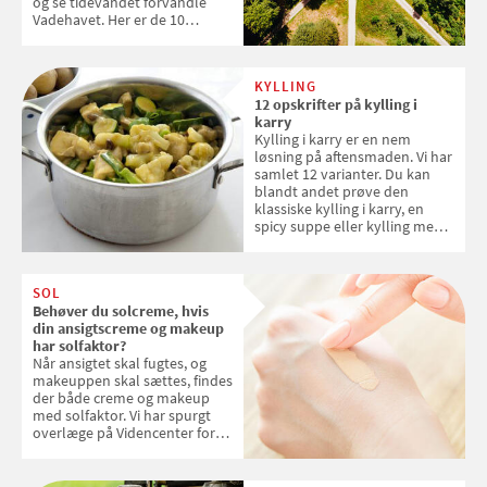
og se tidevandet forvandle
Vadehavet. Her er de 10
danske steder på UNESCO's
verdensarvsliste
KYLLING
12 opskrifter på kylling i
karry
Kylling i karry er en nem
løsning på aftensmaden. Vi har
samlet 12 varianter. Du kan
blandt andet prøve den
klassiske kylling i karry, en
spicy suppe eller kylling med
kokosris. Velbekomme!
SOL
Behøver du solcreme, hvis
din ansigtscreme og makeup
har solfaktor?
Når ansigtet skal fugtes, og
makeuppen skal sættes, findes
der både creme og makeup
med solfaktor. Vi har spurgt
overlæge på Videncenter for
Hudkræft, Stine Regin Wiegell,
om ansigtscreme og makeup
med SPF kan erstatte