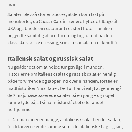
hun.
Salaten blev så stor en succes, at den kom fast på
menukortet, da Caesar Cardini senere flyttede tilbage til
USA og åbnede en restaurant i et stort hotel. Familien
begyndte samtidig at producere og tog patent på den
klassiske stærke dressing, som cæsarsalaten er kendt for.
Italiensk salat og russisk salat
Nu gælder det om at holde tungen lige i munden!
Historierne om italiensk salat og russisk salat er nemlig
både forvirrende og lapper ind over hinanden, fortæller
madhistoriker Nina Bauer. Derfor har vi valgt at gennemgå
de 2 majonæsebaserede salater på en gang – og noget
kunne tyde på, at vi har misforstået et eller andet
herhjemme.
»I Danmark mener mange, at italiensk salat hedder sådan,
fordi farverne er de samme som i det italienske flag – grøn,