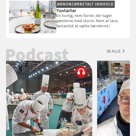
ANNONCØRBETALT INDHOLD
Tuntartar
En hurtig, nem forret, der tager
gæsterne med storm. Nem at lave,
fantastisk at sætte tænderne i
Podcast
SE ALLE