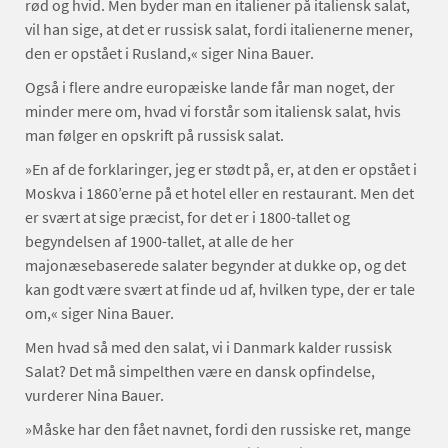
rød og hvid. Men byder man en italiener på italiensk salat,
vil han sige, at det er russisk salat, fordi italienerne mener,
den er opstået i Rusland,« siger Nina Bauer.
Også i flere andre europæiske lande får man noget, der
minder mere om, hvad vi forstår som italiensk salat, hvis
man følger en opskrift på russisk salat.
»En af de forklaringer, jeg er stødt på, er, at den er opstået i
Moskva i 1860’erne på et hotel eller en restaurant. Men det
er svært at sige præcist, for det er i 1800-tallet og
begyndelsen af 1900-tallet, at alle de her
majonæsebaserede salater begynder at dukke op, og det
kan godt være svært at finde ud af, hvilken type, der er tale
om,« siger Nina Bauer.
Men hvad så med den salat, vi i Danmark kalder russisk
Salat? Det må simpelthen være en dansk opfindelse,
vurderer Nina Bauer.
»Måske har den fået navnet, fordi den russiske ret, mange