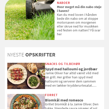
NABOER
solcreme, når man bevæger
Hvor meget må din nabo støje
sig ud i solen
i haven?
Kan du med loven i hånden
bede din nabo om at stoppe
motorsaven om morgenen
eller skrue ned for musikken
ved festen om natten? Få svar
her
NYESTE
OPSKRIFTER
SNACKS OG TILBEHØR
Spyd med halloumi og jordbær
Jamie Oliver har altid været vild med
sin grill. Her griller han spyd med
halloumi og serverer dem sammen
med en lækker krydderurtesalat.
Opskriften er fra “BBQ – Nem grill, stor
smag" af Jamie Oliver.
FORRET
Blomkål med romesco
Grillet blomkål á la Jamie Oliver. Den
tykke, blendede sauce smager af sol