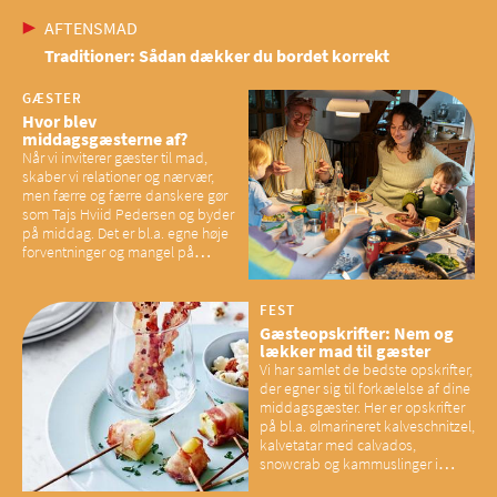
AFTENSMAD
Traditioner: Sådan dækker du bordet korrekt
GÆSTER
Hvor blev
middagsgæsterne af?
Når vi inviterer gæster til mad,
skaber vi relationer og nærvær,
men færre og færre danskere gør
som Tajs Hviid Pedersen og byder
på middag. Det er bl.a. egne høje
forventninger og mangel på
overskud, der spænder ben,
mener eksperter – og det kan
have konsekvenser for vores
FEST
sociale fællesskaber
Gæsteopskrifter: Nem og
lækker mad til gæster
Vi har samlet de bedste opskrifter,
der egner sig til forkælelse af dine
middagsgæster. Her er opskrifter
på bl.a. ølmarineret kalveschnitzel,
kalvetatar med calvados,
snowcrab og kammuslinger i
brunet citronsmør og snacks til