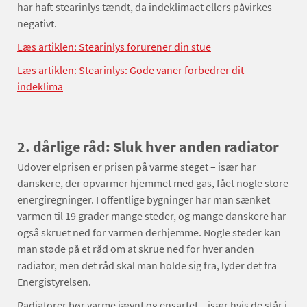
har haft stearinlys tændt, da indeklimaet ellers påvirkes
negativt.
Læs artiklen: Stearinlys forurener din stue
Læs artiklen: Stearinlys: Gode vaner forbedrer dit
indeklima
2. dårlige råd: Sluk hver anden radiator
Udover elprisen er prisen på varme steget – især har
danskere, der opvarmer hjemmet med gas, fået nogle store
energiregninger. I offentlige bygninger har man sænket
varmen til 19 grader mange steder, og mange danskere har
også skruet ned for varmen derhjemme. Nogle steder kan
man støde på et råd om at skrue ned for hver anden
radiator, men det råd skal man holde sig fra, lyder det fra
Energistyrelsen.
Radiatorer bør varme jævnt og ensartet – især hvis de står i