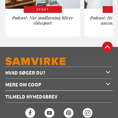
SPORT
Podcast: Når madlavning bliver
Podcast: Hvad
elitesport
ansvarli
HVAD SØGER DU?
Forside
MERE OM COOP
Opskrifter
Om os
Konkurrencer
TILMELD NYHEDSBREV
Annoncering
Podcast
Coop.dk
Video
Coop medlem
Arkiv