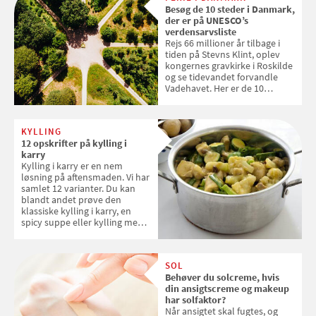
Besøg de 10 steder i Danmark,
der er på UNESCO’s
verdensarvsliste
Rejs 66 millioner år tilbage i
tiden på Stevns Klint, oplev
kongernes gravkirke i Roskilde
og se tidevandet forvandle
Vadehavet. Her er de 10
danske steder på UNESCO's
verdensarvsliste
KYLLING
12 opskrifter på kylling i
karry
Kylling i karry er en nem
løsning på aftensmaden. Vi har
samlet 12 varianter. Du kan
blandt andet prøve den
klassiske kylling i karry, en
spicy suppe eller kylling med
kokosris. Velbekomme!
SOL
Behøver du solcreme, hvis
din ansigtscreme og makeup
har solfaktor?
Når ansigtet skal fugtes, og