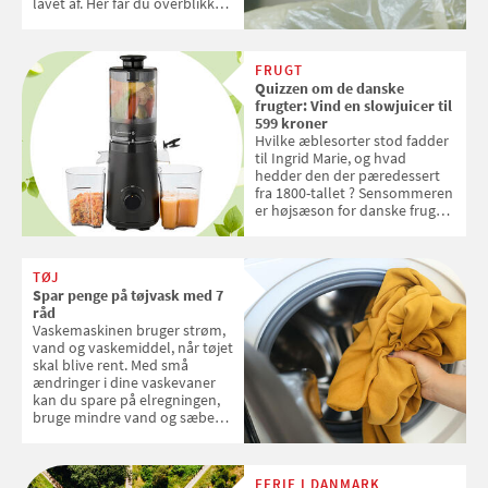
lavet af. Her får du overblikket
over, hvordan kaffekapslerne
skal sorteres
FRUGT
Quizzen om de danske
frugter: Vind en slowjuicer til
599 kroner
Hvilke æblesorter stod fadder
til Ingrid Marie, og hvad
hedder den der pæredessert
fra 1800-tallet ? Sensommeren
er højsæson for danske fruger,
og lige nu kan du stemme om
dine danske og lokale
favoritter. Det fejrer Samvirke
TØJ
med en quiz om alt det danske
Spar penge på tøjvask med 7
frugt, vi elsker. Konkurrencen
råd
slutter fredag d. 18. september
Vaskemaskinen bruger strøm,
2026
vand og vaskemiddel, når tøjet
skal blive rent. Med små
ændringer i dine vaskevaner
kan du spare på elregningen,
bruge mindre vand og sæbe
og forlænge vaskemaskinens
levetid. Samvirke har samlet 7
enkle råd til at spare penge på
FERIE I DANMARK
tøjvasken