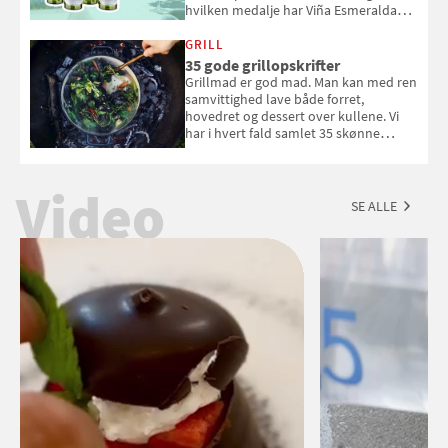
hvilken medalje har Viña Esmeralda
White fået ved Mundus vini i 2026? Gæt
med i Samvirkes skønne vinquiz, hvor
GRILL
du kan vinde 6 flasker vin fra Viña
35 gode grillopskrifter
Esmeralda. Konkurrencen slutter 1.
Grillmad er god mad. Man kan med ren
september 2026.
samvittighed lave både forret,
hovedret og dessert over kullene. Vi
har i hvert fald samlet 35 skønne
forslag til en sommeraften i grillens
tegn.
Video
SE ALLE