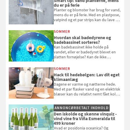
Smart tip: Vand planterne, mens
du er på ferie
Planter og blomster har brug for vand,
mens du er på ferie. Med en plastpose,
vatpind og et par strips kan du lave dit
eget vandingssystem, så du slipper for
at bede naboen om at vande eller
SOMMER
komme hjem til døde planter
Hvordan skal badedyrene og
badebassinet sorteres?
Kan badebassinet ikke holde på
vandet, eller er badedyret blevet en
slatten fornøjelse? Kan de ikke
repareres, skal du være særligt
opmærksom, når du smider
SOMMER
badebassinet eller et badedyr ud
Hack til hedebølgen: Lav dit eget
klimaanlæg
Dagene er varme og nætterne hede.
Med et par flasker vand og en elektrisk
blæser kan du relativt nemt fået koldt
pust, når der er varmt ude og inde. Klik
og se, hvordan du gør
ANNONCØRBETALT INDHOLD
Den iskolde og skønne vinquiz -
vind vine fra Viña Esmeralda til
499 kroner
Hvad er posidonia oceanica? Og