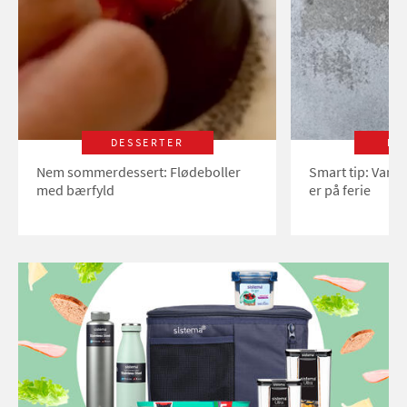
DESSERTER
LI
Nem sommerdessert: Flødeboller
Smart tip: Vand
med bærfyld
er på ferie