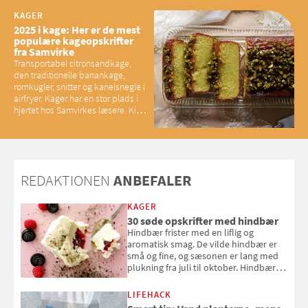
baconelskere
KAGER
2025 i kage: Her er de mest
populære kageopskrifter
fra Samvirke
Transportabel citronsandkage,
den traditionelle banankage,
romkugler, snitter og kanelsnegle i
airfryer. Kager har en stor plads i
hjertet hos Samvirkes læsere. Kig
med og se alle favoritterne fra
2025
REDAKTIONEN
ANBEFALER
KAGER
30 søde opskrifter med hindbær
Hindbær frister med en liflig og
aromatisk smag. De vilde hindbær er
små og fine, og sæsonen er lang med
plukning fra juli til oktober. Hindbær
kan spises direkte fra busken, eller du
kan bruge dine hindbær i alt fra
LIFEHACK
bagværk og salater til is og syltning.