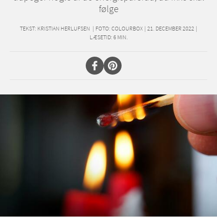
følge
TEKST:
KRISTIAN HERLUFSEN
|
FOTO: COLOURBOX
|
21. DECEMBER 2022
|
LÆSETID:
6
MIN.