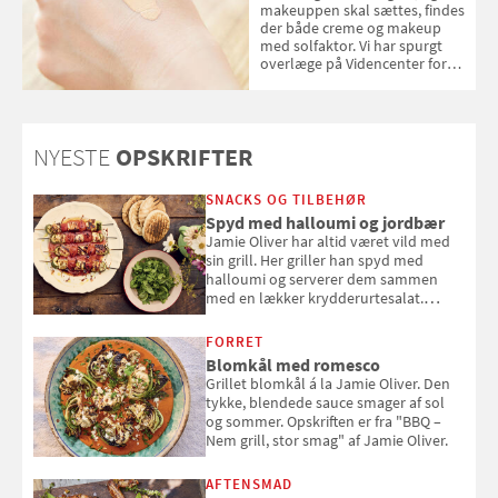
makeuppen skal sættes, findes
der både creme og makeup
med solfaktor. Vi har spurgt
overlæge på Videncenter for
Hudkræft, Stine Regin Wiegell,
om ansigtscreme og makeup
med SPF kan erstatte
solcreme, når man bevæger
NYESTE
OPSKRIFTER
sig ud i solen
SNACKS OG TILBEHØR
Spyd med halloumi og jordbær
Jamie Oliver har altid været vild med
sin grill. Her griller han spyd med
halloumi og serverer dem sammen
med en lækker krydderurtesalat.
Opskriften er fra “BBQ – Nem grill, stor
smag" af Jamie Oliver.
FORRET
Blomkål med romesco
Grillet blomkål á la Jamie Oliver. Den
tykke, blendede sauce smager af sol
og sommer. Opskriften er fra "BBQ –
Nem grill, stor smag" af Jamie Oliver.
AFTENSMAD