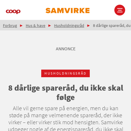
Gå
til
hovedindhold
Brødkrumme
Main
Forbrug
Hus & have
Husholdningsråd
8 dårlige spareråd, du 
navigation
ANNONCE
HUSHOLDNINGSRÅD
8 dårlige spareråd, du ikke skal
følge
Alle vil gerne spare på energien, men du kan
støde på mange velmenende spareråd, der ikke
virker – eller virker stik mod hensigten. Samvirke
udpeger nogle af de energispareråd, du ikke skal