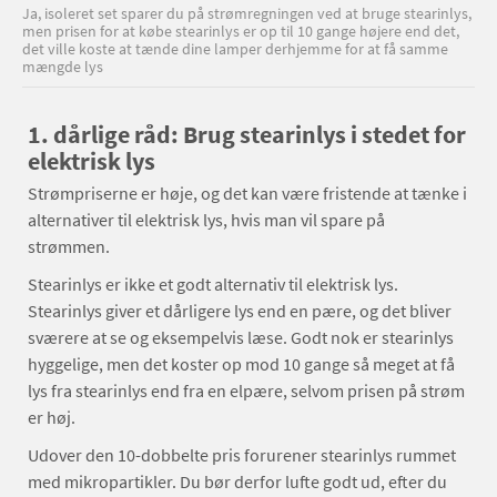
Ja, isoleret set sparer du på strømregningen ved at bruge stearinlys,
men prisen for at købe stearinlys er op til 10 gange højere end det,
det ville koste at tænde dine lamper derhjemme for at få samme
mængde lys
1. dårlige råd: Brug stearinlys i stedet for
elektrisk lys
Strømpriserne er høje, og det kan være fristende at tænke i
alternativer til elektrisk lys, hvis man vil spare på
strømmen.
Stearinlys er ikke et godt alternativ til elektrisk lys.
Stearinlys giver et dårligere lys end en pære, og det bliver
sværere at se og eksempelvis læse. Godt nok er stearinlys
hyggelige, men det koster op mod 10 gange så meget at få
lys fra stearinlys end fra en elpære, selvom prisen på strøm
er høj.
Udover den 10-dobbelte pris forurener stearinlys rummet
med mikropartikler. Du bør derfor lufte godt ud, efter du