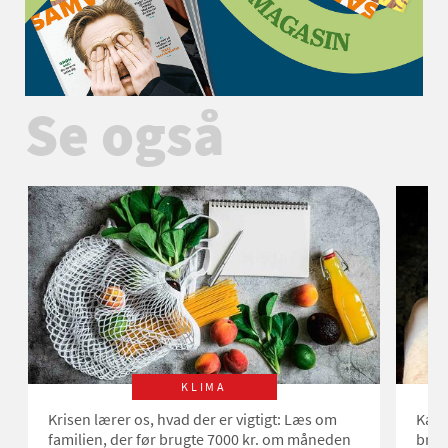
Se også
KLIMA
Krisen lærer os, hvad der er vigtigt: Læs om
Kan 
familien, der før brugte 7000 kr. om måneden
bræ