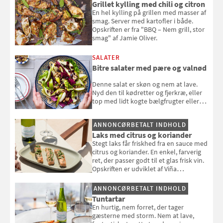
Grillet kylling med chili og citron
En hel kylling på grillen med masser af
smag. Server med kartofler i både.
Opskriften er fra "BBQ – Nem grill, stor
smag" af Jamie Oliver.
SALATER
Bitre salater med pære og valnød
Denne salat er skøn og nem at lave.
Nyd den til kødretter og fjerkræ, eller
top med lidt kogte bælgfrugter eller
en rest kylling, og nyd den som et let,
selvstændigt måltid. Opskriften er fra
ANNONCØRBETALT INDHOLD
Louisa Lorangs kogebog "Salat".
Laks med citrus og koriander
Stegt laks får friskhed fra en sauce med
citrus og koriander. En enkel, farverig
ret, der passer godt til et glas frisk vin.
Opskriften er udviklet af Viña
Esmeralda.
ANNONCØRBETALT INDHOLD
Tuntartar
En hurtig, nem forret, der tager
gæsterne med storm. Nem at lave,