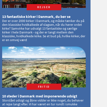
REJSER
13 fantastiske kirker i Danmark, du bør se
Der er over 2000 kirker i Danmark, og måske tænker du på
den klassiske hvidkalkede af slagsen, når du hører ordet
kirke? Samvirke har udvalgt 13 fantastiske og særlige
kirker i hele Danmark - og der er langt mellem den
klassiske, hvidkalkede kirke. Se et bud på, hvilke kirker, der
er en omvej værd
FRITID
10 steder i Danmark med imponerende udsigt
Storslået udsigt og åbne vidder er ikke noget, du behøver
at rejse langt efter. Vi har været en tur rundt i smukke