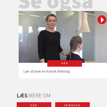
Se også
HÅR
Lær at lave en fransk fletning
LÆS
MERE OM
HÅR
SKØNHED