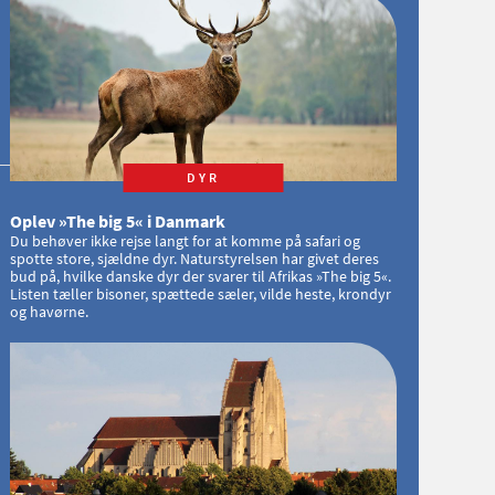
DYR
Oplev »The big 5« i Danmark
Du behøver ikke rejse langt for at komme på safari og
spotte store, sjældne dyr. Naturstyrelsen har givet deres
bud på, hvilke danske dyr der svarer til Afrikas »The big 5«.
Listen tæller bisoner, spættede sæler, vilde heste, krondyr
og havørne.