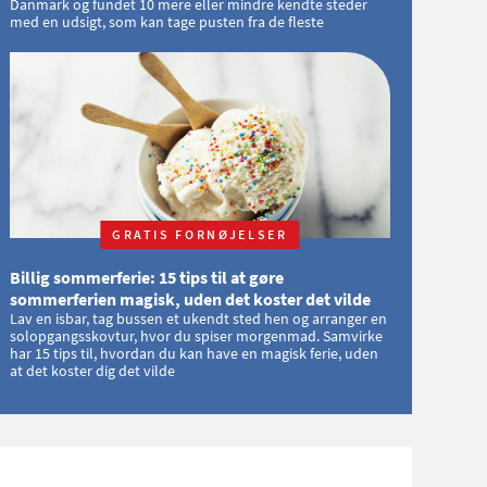
Danmark og fundet 10 mere eller mindre kendte steder
med en udsigt, som kan tage pusten fra de fleste
GRATIS FORNØJELSER
Billig sommerferie: 15 tips til at gøre
sommerferien magisk, uden det koster det vilde
Lav en isbar, tag bussen et ukendt sted hen og arranger en
solopgangsskovtur, hvor du spiser morgenmad. Samvirke
har 15 tips til, hvordan du kan have en magisk ferie, uden
at det koster dig det vilde