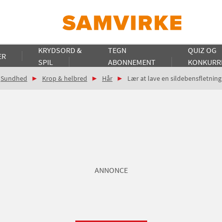
KRYDSORD &
TEGN
QUIZ OG
ER
SPIL
ABONNEMENT
KONKURR
Sundhed
Krop & helbred
Hår
Lær at lave en sildebensfletning
ANNONCE