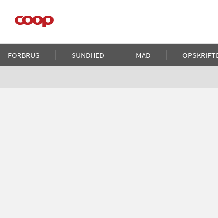
Gå
til
hovedindhold
Main
FORBRUG
SUNDHED
MAD
OPSKRIFT
navigation
Brødkrumme