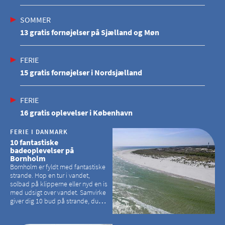
SOMMER
13 gratis fornøjelser på Sjælland og Møn
FERIE
15 gratis fornøjelser i Nordsjælland
FERIE
16 gratis oplevelser i København
FERIE I DANMARK
10 fantastiske
badeoplevelser på
Bornholm
Bornholm er fyldt med fantastiske
strande. Hop en tur i vandet,
solbad på klipperne eller nyd en is
med udsigt over vandet. Samvirke
giver dig 10 bud på strande, du
kan besøge på Bornholm