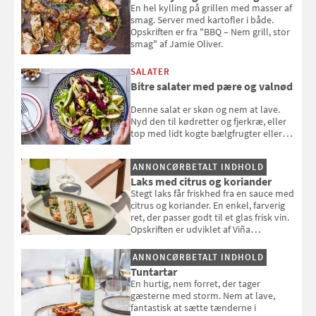
En hel kylling på grillen med masser af
smag. Server med kartofler i både.
Opskriften er fra "BBQ – Nem grill, stor
smag" af Jamie Oliver.
SALATER
Bitre salater med pære og valnød
Denne salat er skøn og nem at lave.
Nyd den til kødretter og fjerkræ, eller
top med lidt kogte bælgfrugter eller
en rest kylling, og nyd den som et let,
selvstændigt måltid. Opskriften er fra
ANNONCØRBETALT INDHOLD
Louisa Lorangs kogebog "Salat".
Laks med citrus og koriander
Stegt laks får friskhed fra en sauce med
citrus og koriander. En enkel, farverig
ret, der passer godt til et glas frisk vin.
Opskriften er udviklet af Viña
Esmeralda.
ANNONCØRBETALT INDHOLD
Tuntartar
En hurtig, nem forret, der tager
gæsterne med storm. Nem at lave,
fantastisk at sætte tænderne i