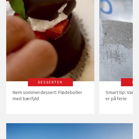
DESSERTER
LI
Nem sommerdessert: Flødeboller
Smart tip: Vand
med bærfyld
er på ferie