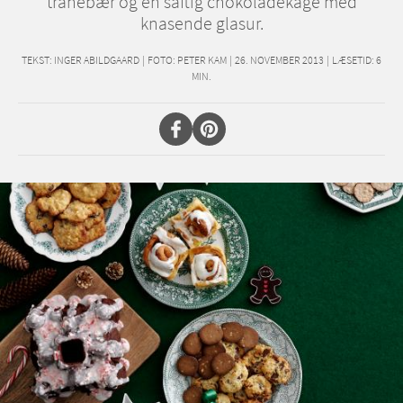
tranebær og en saftig chokoladekage med
knasende glasur.
TEKST:
INGER ABILDGAARD
|
FOTO: PETER KAM
|
26. NOVEMBER 2013
|
LÆSETID:
6
MIN.