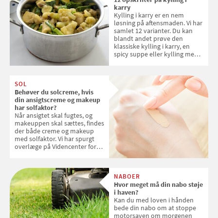
karry
Kylling i karry er en nem
løsning på aftensmaden. Vi har
samlet 12 varianter. Du kan
blandt andet prøve den
klassiske kylling i karry, en
spicy suppe eller kylling med
kokosris. Velbekomme!
SOL
Behøver du solcreme, hvis
din ansigtscreme og makeup
har solfaktor?
Når ansigtet skal fugtes, og
makeuppen skal sættes, findes
der både creme og makeup
med solfaktor. Vi har spurgt
overlæge på Videncenter for
Hudkræft, Stine Regin Wiegell,
om ansigtscreme og makeup
med SPF kan erstatte
NABOER
solcreme, når man bevæger
Hvor meget må din nabo støje
sig ud i solen
i haven?
Kan du med loven i hånden
bede din nabo om at stoppe
motorsaven om morgenen