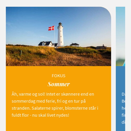
FOKUS
Sommer
Åh, varme og sol! Intet er skønnere end en
Danm
sommerdag med ferie, fri og en tur på
Born
stranden. Salaterne spirer, blomsterne står i
hemm
fuldt flor - nu skal livet nydes!
find
dig!