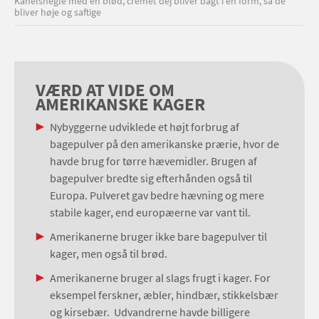
Kanelsnegle med en blød, cremet dej bliver bagt i en form, så de
bliver høje og saftige
VÆRD AT VIDE OM
AMERIKANSKE KAGER
Nybyggerne udviklede et højt forbrug af
bagepulver på den amerikanske prærie, hvor de
havde brug for tørre hævemidler. Brugen af
bagepulver bredte sig efterhånden også til
Europa. Pulveret gav bedre hævning og mere
stabile kager, end europæerne var vant til.
Amerikanerne bruger ikke bare bagepulver til
kager, men også til brød.
Amerikanerne bruger al slags frugt i kager. For
eksempel ferskner, æbler, hindbær, stikkelsbær
og kirsebær. Udvandrerne havde billigere