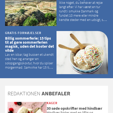
ikke noget, du behøver at rejse
langt efter. Vi har været en tur
rundt i smukke Danmark og
fundet 10 mere eller mindre
kendte steder med en udsigt, som
kan tage pusten fra de fleste
GRATIS FORNØJELSER
Billig sommerferie: 15 tips
til at gøre sommerferien
magisk, uden det koster det
vilde
Lav en isbar, tag bussen et ukendt
sted hen og arranger en
solopgangsskovtur, hvor du spiser
morgenmad. Samvirke har 15 tips
til, hvordan du kan have en
magisk ferie, uden at det koster
dig det vilde
REDAKTIONEN
ANBEFALER
KAGER
30 søde opskrifter med hindbær
Hindbær frister med en liflig og