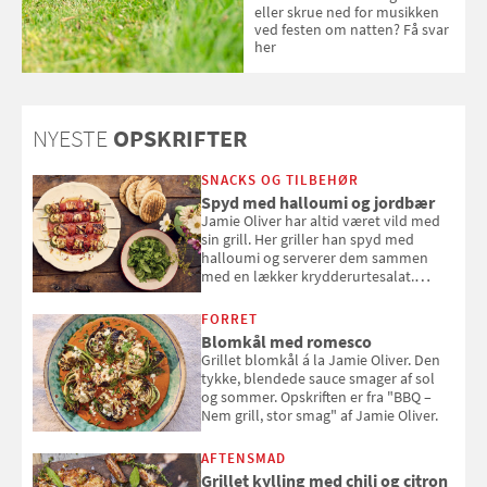
eller skrue ned for musikken
ved festen om natten? Få svar
her
NYESTE
OPSKRIFTER
SNACKS OG TILBEHØR
Spyd med halloumi og jordbær
Jamie Oliver har altid været vild med
sin grill. Her griller han spyd med
halloumi og serverer dem sammen
med en lækker krydderurtesalat.
Opskriften er fra “BBQ – Nem grill, stor
smag" af Jamie Oliver.
FORRET
Blomkål med romesco
Grillet blomkål á la Jamie Oliver. Den
tykke, blendede sauce smager af sol
og sommer. Opskriften er fra "BBQ –
Nem grill, stor smag" af Jamie Oliver.
AFTENSMAD
Grillet kylling med chili og citron