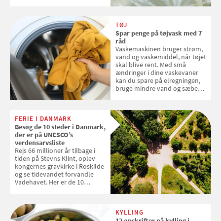
over, hvordan kaffekapslerne
skal sorteres
TØJ
Spar penge på tøjvask med 7
råd
Vaskemaskinen bruger strøm,
vand og vaskemiddel, når tøjet
skal blive rent. Med små
ændringer i dine vaskevaner
kan du spare på elregningen,
bruge mindre vand og sæbe
og forlænge vaskemaskinens
levetid. Samvirke har samlet 7
enkle råd til at spare penge på
FERIE I DANMARK
tøjvasken
Besøg de 10 steder i Danmark,
der er på UNESCO’s
verdensarvsliste
Rejs 66 millioner år tilbage i
tiden på Stevns Klint, oplev
kongernes gravkirke i Roskilde
og se tidevandet forvandle
Vadehavet. Her er de 10
danske steder på UNESCO's
verdensarvsliste
KYLLING
12 opskrifter på kylling i