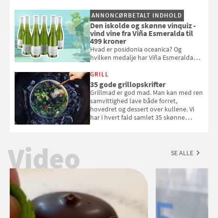
pust, når der er varmt ude og inde. Klik
og se, hvordan du gør
ANNONCØRBETALT INDHOLD
Den iskolde og skønne vinquiz -
vind vine fra Viña Esmeralda til
499 kroner
Hvad er posidonia oceanica? Og
hvilken medalje har Viña Esmeralda
White fået ved Mundus vini i 2026? Gæt
med i Samvirkes skønne vinquiz, hvor
GRILL
du kan vinde 6 flasker vin fra Viña
35 gode grillopskrifter
Esmeralda. Konkurrencen slutter 1.
Grillmad er god mad. Man kan med ren
september 2026.
samvittighed lave både forret,
hovedret og dessert over kullene. Vi
har i hvert fald samlet 35 skønne
forslag til en sommeraften i grillens
tegn.
Video
SE ALLE