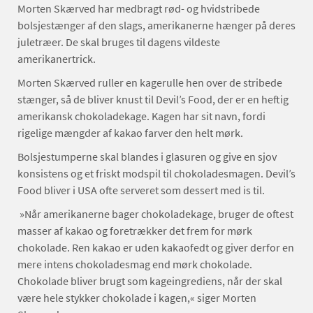
Morten Skærved har medbragt rød- og hvidstribede
bolsjestænger af den slags, amerikanerne hænger på deres
juletræer. De skal bruges til dagens vildeste
amerikanertrick.
Morten Skærved ruller en kagerulle hen over de stribede
stænger, så de bliver knust til Devil’s Food, der er en heftig
amerikansk chokoladekage. Kagen har sit navn, fordi
rigelige mængder af kakao farver den helt mørk.
Bolsjestumperne skal blandes i glasuren og give en sjov
konsistens og et friskt modspil til chokoladesmagen. Devil’s
Food bliver i USA ofte serveret som dessert med is til.
»Når amerikanerne bager chokoladekage, bruger de oftest
masser af kakao og foretrækker det frem for mørk
chokolade. Ren kakao er uden kakaofedt og giver derfor en
mere intens chokoladesmag end mørk chokolade.
Chokolade bliver brugt som kageingrediens, når der skal
være hele stykker chokolade i kagen,« siger Morten