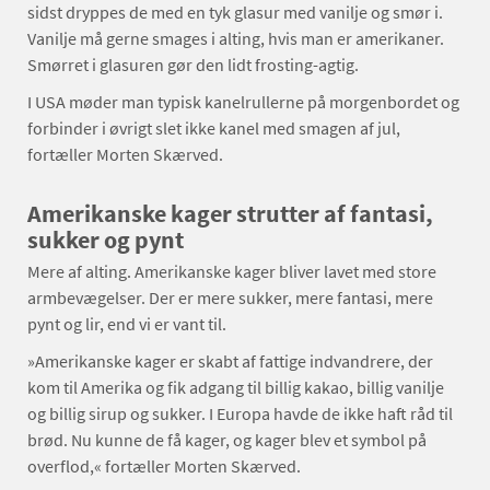
sidst dryppes de med en tyk glasur med vanilje og smør i.
Vanilje må gerne smages i alting, hvis man er amerikaner.
Smørret i glasuren gør den lidt frosting-agtig.
I USA møder man typisk kanelrullerne på morgenbordet og
forbinder i øvrigt slet ikke kanel med smagen af jul,
fortæller Morten Skærved.
Amerikanske kager strutter af fantasi,
sukker og pynt
Mere af alting. Amerikanske kager bliver lavet med store
armbevægelser. Der er mere sukker, mere fantasi, mere
pynt og lir, end vi er vant til.
»Amerikanske kager er skabt af fattige indvandrere, der
kom til Amerika og fik adgang til billig kakao, billig vanilje
og billig sirup og sukker. I Europa havde de ikke haft råd til
brød. Nu kunne de få kager, og kager blev et symbol på
overflod,« fortæller Morten Skærved.