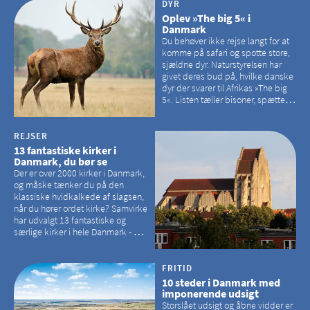
DYR
Oplev »The big 5« i
Danmark
Du behøver ikke rejse langt for at
komme på safari og spotte store,
sjældne dyr. Naturstyrelsen har
givet deres bud på, hvilke danske
dyr der svarer til Afrikas »The big
5«. Listen tæller bisoner, spættede
sæler, vilde heste, krondyr og
havørne.
REJSER
13 fantastiske kirker i
Danmark, du bør se
Der er over 2000 kirker i Danmark,
og måske tænker du på den
klassiske hvidkalkede af slagsen,
når du hører ordet kirke? Samvirke
har udvalgt 13 fantastiske og
særlige kirker i hele Danmark - og
der er langt mellem den klassiske,
hvidkalkede kirke. Se et bud på,
hvilke kirker, der er en omvej værd
FRITID
10 steder i Danmark med
imponerende udsigt
Storslået udsigt og åbne vidder er