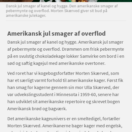
Dansk jul smager af kanel og hygge. Den amerikanske smager af
pebermynte og overflod. Morten Skærved giver sit bud på
amerikanske julekager.
Amerikansk jul smager af overflod
Dansk jul smager af kanel og hygge. Amerikansk jul smager
af pebermynte og overflod. Drømmen om frisk pebermynte
på en svulstig chokoladekage lokker Samvirke om bord i en
sød og saftig kagejul med amerikanske overtoner.
Ved roret har vi kogebogsforfatter Morten Skærved, som
har et særligt varmt forhold til amerikanske kager. Først fik
han smag for kagerne gennem sin mor Ulla Skærved, der
var udvekslingsstudent i Minnesota i 1959-60, senere har
han udviklet sit amerikanske repertoire og skrevet bogen
Amerikansk brød og bagværk.
Det amerikanske kageunivers er en smeltedigel, fortæller
Morten Skærved. Amerikanerne bager kager med engelsk,