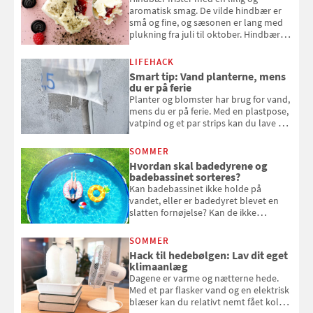
aromatisk smag. De vilde hindbær er
små og fine, og sæsonen er lang med
plukning fra juli til oktober. Hindbær
kan spises direkte fra busken, eller du
kan bruge dine hindbær i alt fra
LIFEHACK
bagværk og salater til is og syltning.
Smart tip: Vand planterne, mens
du er på ferie
Planter og blomster har brug for vand,
mens du er på ferie. Med en plastpose,
vatpind og et par strips kan du lave dit
eget vandingssystem, så du slipper for
at bede naboen om at vande eller
SOMMER
komme hjem til døde planter
Hvordan skal badedyrene og
badebassinet sorteres?
Kan badebassinet ikke holde på
vandet, eller er badedyret blevet en
slatten fornøjelse? Kan de ikke
repareres, skal du være særligt
opmærksom, når du smider
SOMMER
badebassinet eller et badedyr ud
Hack til hedebølgen: Lav dit eget
klimaanlæg
Dagene er varme og nætterne hede.
Med et par flasker vand og en elektrisk
blæser kan du relativt nemt fået koldt