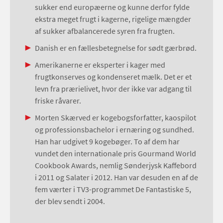
sukker end europæerne og kunne derfor fylde
ekstra meget frugt i kagerne, rigelige mængder
af sukker afbalancerede syren fra frugten.
Danish er en fællesbetegnelse for sødt gærbrød.
Amerikanerne er eksperter i kager med
frugtkonserves og kondenseret mælk. Det er et
levn fra prærielivet, hvor der ikke var adgang til
friske råvarer.
Morten Skærved er kogebogsforfatter, kaospilot
og professionsbachelor i ernæring og sundhed.
Han har udgivet 9 kogebøger. To af dem har
vundet den internationale pris Gourmand World
Cookbook Awards, nemlig Sønderjysk Kaffebord
i 2011 og Salater i 2012. Han var desuden en af de
fem værter i TV3-programmet De Fantastiske 5,
der blev sendt i 2004.