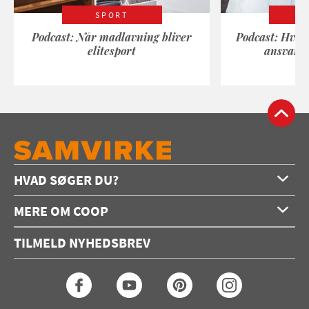
SPORT
Podcast: Når madlavning bliver
Podcast: Hvad
elitesport
ansvarli
HVAD SØGER DU?
Forside
MERE OM COOP
Opskrifter
Om os
Konkurrencer
TILMELD NYHEDSBREV
Annoncering
Podcast
Coop.dk
Video
Coop medlem
Arkiv
Seneste Samvirke-magasin