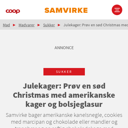
Gå
til
hovedindhold
Brødkrumme
Main
Mad
Madvarer
Sukker
Julekager: Prøv en sød Christmas med
navigation
ANNONCE
SUKKER
Julekager: Prøv en sød
Christmas med amerikanske
kager og bolsjeglasur
Samvirke bager amerikanske kanelsnegle, cookies
med marcipan og chokolade eller mandler og