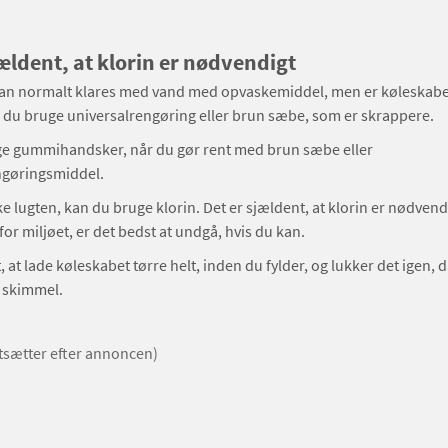
jældent, at klorin er nødvendigt
an normalt klares med vand med opvaskemiddel, men er køleskab
 du bruge universalrengøring eller brun sæbe, som er skrappere.
ge gummihandsker, når du gør rent med brun sæbe eller
ngøringsmiddel.
ke lugten, kan du bruge klorin. Det er sjældent, at klorin er nødvend
for miljøet, er det bedst at undgå, hvis du kan.
t, at lade køleskabet tørre helt, inden du fylder, og lukker det igen, d
 skimmel.
rtsætter efter annoncen)