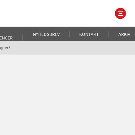
NYHEDSBREV
KONTAKT
ARKIV
ENCER
ugter?