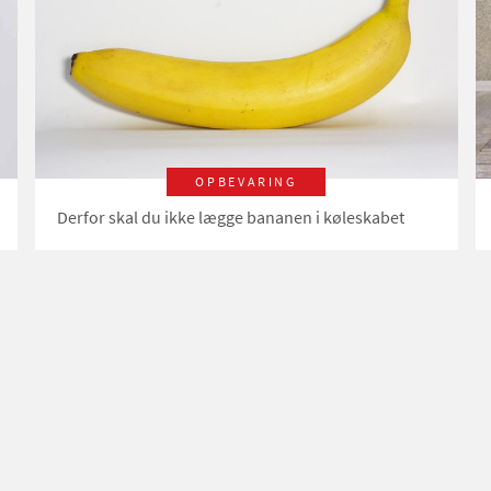
OPBEVARING
Derfor skal du ikke lægge bananen i køleskabet