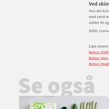
Ved skim
Hvis der kom
med vand me
sidder de og
Kilde: Levn
Læs mere:
Bolius: Oldfr
Bolius: Hvor
Bolius: Hvad
Se også