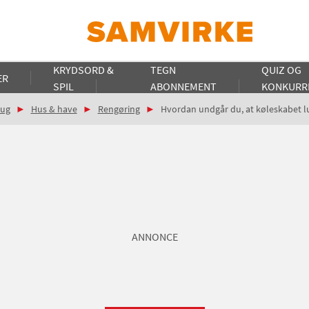
KRYDSORD &
TEGN
QUIZ OG
ER
SPIL
ABONNEMENT
KONKURR
rug
Hus & have
Rengøring
Hvordan undgår du, at køleskabet l
ANNONCE