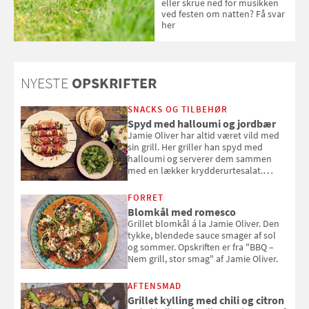
eller skrue ned for musikken
ved festen om natten? Få svar
her
NYESTE
OPSKRIFTER
SNACKS OG TILBEHØR
Spyd med halloumi og jordbær
Jamie Oliver har altid været vild med
sin grill. Her griller han spyd med
halloumi og serverer dem sammen
med en lækker krydderurtesalat.
Opskriften er fra “BBQ – Nem grill, stor
smag" af Jamie Oliver.
FORRET
Blomkål med romesco
Grillet blomkål á la Jamie Oliver. Den
tykke, blendede sauce smager af sol
og sommer. Opskriften er fra "BBQ –
Nem grill, stor smag" af Jamie Oliver.
AFTENSMAD
Grillet kylling med chili og citron