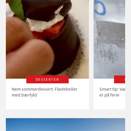
DESSERTER
LI
Nem sommerdessert: Flødeboller
Smart tip: Vand
med bærfyld
er på ferie