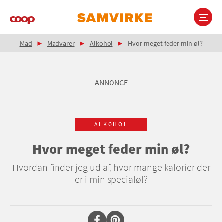
Gå
til
hovedindhold
Brødkrumme
Main
Mad
Madvarer
Alkohol
Hvor meget feder min øl?
navigation
ANNONCE
ALKOHOL
Hvor meget feder min øl?
Hvordan finder jeg ud af, hvor mange kalorier der
er i min specialøl?