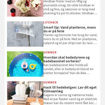
Hindbær frister med en liflig og
aromatisk smag. De vilde hindbær er
små og fine, og sæsonen er lang med
plukning fra juli til oktober. Hindbær
kan spises direkte fra busken, eller du
kan bruge dine hindbær i alt fra
LIFEHACK
bagværk og salater til is og syltning.
Smart tip: Vand planterne, mens
du er på ferie
Planter og blomster har brug for vand,
mens du er på ferie. Med en plastpose,
vatpind og et par strips kan du lave dit
eget vandingssystem, så du slipper for
at bede naboen om at vande eller
SOMMER
komme hjem til døde planter
Hvordan skal badedyrene og
badebassinet sorteres?
Kan badebassinet ikke holde på
vandet, eller er badedyret blevet en
slatten fornøjelse? Kan de ikke
repareres, skal du være særligt
opmærksom, når du smider
SOMMER
badebassinet eller et badedyr ud
Hack til hedebølgen: Lav dit eget
klimaanlæg
Dagene er varme og nætterne hede.
Med et par flasker vand og en elektrisk
blæser kan du relativt nemt fået koldt