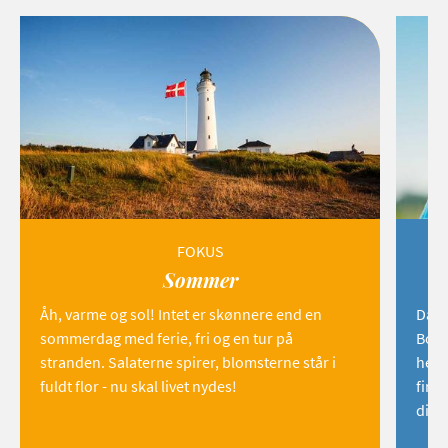
FOKUS
Sommer
Åh, varme og sol! Intet er skønnere end en
Danm
sommerdag med ferie, fri og en tur på
Born
stranden. Salaterne spirer, blomsterne står i
hemm
fuldt flor - nu skal livet nydes!
find
dig!