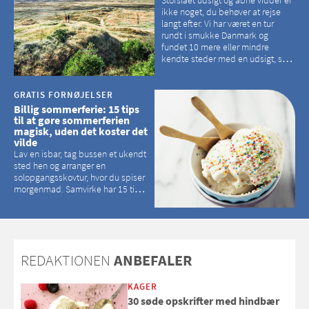
ikke noget, du behøver at rejse
langt efter. Vi har været en tur
rundt i smukke Danmark og
fundet 10 mere eller mindre
kendte steder med en udsigt, som
kan tage pusten fra de fleste
GRATIS FORNØJELSER
Billig sommerferie: 15 tips
til at gøre sommerferien
magisk, uden det koster det
vilde
Lav en isbar, tag bussen et ukendt
sted hen og arranger en
solopgangsskovtur, hvor du spiser
morgenmad. Samvirke har 15 tips
til, hvordan du kan have en
magisk ferie, uden at det koster
dig det vilde
REDAKTIONEN
ANBEFALER
KAGER
30 søde opskrifter med hindbær