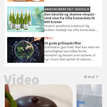
pust, når der er varmt ude og inde. Klik
og se, hvordan du gør
ANNONCØRBETALT INDHOLD
Den iskolde og skønne vinquiz -
vind vine fra Viña Esmeralda til
499 kroner
Hvad er posidonia oceanica? Og
hvilken medalje har Viña Esmeralda
White fået ved Mundus vini i 2026? Gæt
med i Samvirkes skønne vinquiz, hvor
GRILL
du kan vinde 6 flasker vin fra Viña
35 gode grillopskrifter
Esmeralda. Konkurrencen slutter 1.
Grillmad er god mad. Man kan med ren
september 2026.
samvittighed lave både forret,
hovedret og dessert over kullene. Vi
har i hvert fald samlet 35 skønne
forslag til en sommeraften i grillens
tegn.
Video
SE ALLE