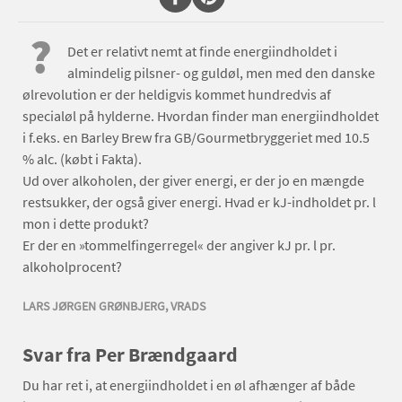
?
Det er relativt nemt at finde energiindholdet i
almindelig pilsner- og guldøl, men med den danske
ølrevolution er der heldigvis kommet hundredvis af
specialøl på hylderne. Hvordan finder man energiindholdet
i f.eks. en Barley Brew fra GB/Gourmetbryggeriet med 10.5
% alc. (købt i Fakta).
Ud over alkoholen, der giver energi, er der jo en mængde
restsukker, der også giver energi. Hvad er kJ-indholdet pr. l
mon i dette produkt?
Er der en »tommelfingerregel« der angiver kJ pr. l pr.
alkoholprocent?
LARS JØRGEN GRØNBJERG, VRADS
Svar fra Per Brændgaard
Du har ret i, at energiindholdet i en øl afhænger af både