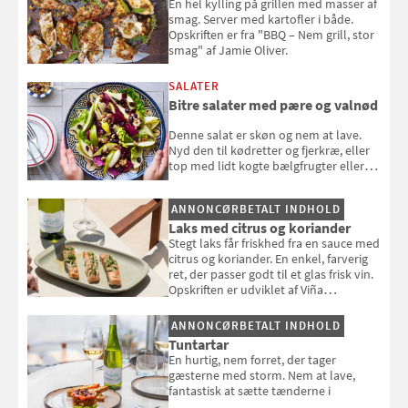
En hel kylling på grillen med masser af
smag. Server med kartofler i både.
Opskriften er fra "BBQ – Nem grill, stor
smag" af Jamie Oliver.
SALATER
Bitre salater med pære og valnød
Denne salat er skøn og nem at lave.
Nyd den til kødretter og fjerkræ, eller
top med lidt kogte bælgfrugter eller
en rest kylling, og nyd den som et let,
selvstændigt måltid. Opskriften er fra
ANNONCØRBETALT INDHOLD
Louisa Lorangs kogebog "Salat".
Laks med citrus og koriander
Stegt laks får friskhed fra en sauce med
citrus og koriander. En enkel, farverig
ret, der passer godt til et glas frisk vin.
Opskriften er udviklet af Viña
Esmeralda.
ANNONCØRBETALT INDHOLD
Tuntartar
En hurtig, nem forret, der tager
gæsterne med storm. Nem at lave,
fantastisk at sætte tænderne i