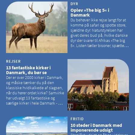
DYR
Oplev »The big 5« i
Danmark
Du behøver ikke rejse langt for at
komme på safari og spotte store,
sjældne dyr. Naturstyrelsen har
givet deres bud på, hvilke danske
dyr der svarer til Afrikas »The big
5«. Listen tæller bisoner, spættede
sæler, vilde heste, krondyr og
havørne.
REJSER
13 fantastiske kirker i
Danmark, du bør se
Der er over 2000 kirker i Danmark,
og måske tænker du på den
klassiske hvidkalkede af slagsen,
når du hører ordet kirke? Samvirke
har udvalgt 13 fantastiske og
særlige kirker i hele Danmark - og
der er langt mellem den klassiske,
hvidkalkede kirke. Se et bud på,
hvilke kirker, der er en omvej værd
FRITID
10 steder i Danmark med
imponerende udsigt
Storslået udsigt og åbne vidder er