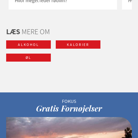
Hvor meget feder rødvin?
Hvor
LÆS
MERE OM
ALKOHOL
KALORIER
ØL
Gratis Fornøjelser