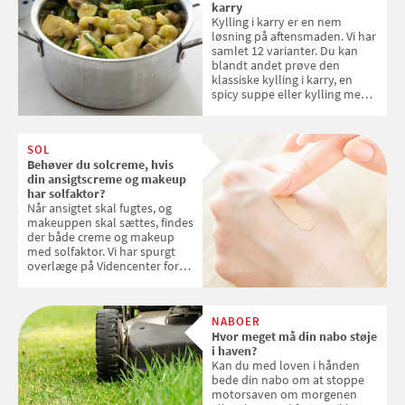
karry
Kylling i karry er en nem
løsning på aftensmaden. Vi har
samlet 12 varianter. Du kan
blandt andet prøve den
klassiske kylling i karry, en
spicy suppe eller kylling med
kokosris. Velbekomme!
SOL
Behøver du solcreme, hvis
din ansigtscreme og makeup
har solfaktor?
Når ansigtet skal fugtes, og
makeuppen skal sættes, findes
der både creme og makeup
med solfaktor. Vi har spurgt
overlæge på Videncenter for
Hudkræft, Stine Regin Wiegell,
om ansigtscreme og makeup
med SPF kan erstatte
NABOER
solcreme, når man bevæger
Hvor meget må din nabo støje
sig ud i solen
i haven?
Kan du med loven i hånden
bede din nabo om at stoppe
motorsaven om morgenen