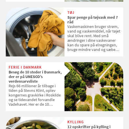
skal sorteres
TØJ
Spar penge på tøjvask med 7
råd
Vaskemaskinen bruger strøm,
vand og vaskemiddel, når tøjet
skal blive rent. Med små
ændringer i dine vaskevaner
kan du spare på elregningen,
bruge mindre vand og sæbe
og forlænge vaskemaskinens
levetid. Samvirke har samlet 7
enkle råd til at spare penge på
FERIE I DANMARK
tøjvasken
Besøg de 10 steder i Danmark,
der er på UNESCO’s
verdensarvsliste
Rejs 66 millioner år tilbage i
tiden på Stevns Klint, oplev
kongernes gravkirke i Roskilde
og se tidevandet forvandle
Vadehavet. Her er de 10
danske steder på UNESCO's
verdensarvsliste
KYLLING
12 opskrifter på kylling i