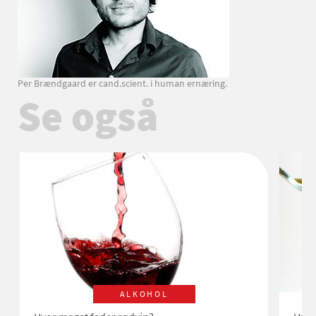
Per Brændgaard er cand.scient. i human ernæring.
Se også
ALKOHOL