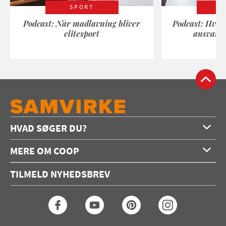
SPORT
Podcast: Når madlavning bliver
Podcast: Hvad
elitesport
ansvarli
HVAD SØGER DU?
Forside
MERE OM COOP
Opskrifter
Om os
Konkurrencer
TILMELD NYHEDSBREV
Annoncering
Podcast
Coop.dk
Video
Coop medlem
Arkiv
Seneste Samvirke-magasin