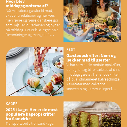
Hvor blev
middagsgæsterne af?
Når vi inviterer gæster til mad,
skaber vi relationer og nærvær,
men færre og færre danskere gør
som Tajs Hviid Pedersen og byder
på middag. Det er bl.a. egne høje
forventninger og mangel på
overskud, der spænder ben,
mener eksperter – og det kan
have konsekvenser for vores
FEST
sociale fællesskaber
Gæsteopskrifter: Nem og
lækker mad til gæster
Vi har samlet de bedste opskrifter,
der egner sig til forkælelse af dine
middagsgæster. Her er opskrifter
på bl.a. ølmarineret kalveschnitzel,
kalvetatar med calvados,
snowcrab og kammuslinger i
brunet citronsmør og snacks til
baconelskere
KAGER
2025 i kage: Her er de mest
populære kageopskrifter
fra Samvirke
Transportabel citronsandkage,