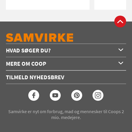
HVAD SØGER DU?
Forside
MERE OM COOP
Opskrifter
Om os
Konkurrencer
TILMELD NYHEDSBREV
Annoncering
Podcast
Coop.dk
Video
Coop medlem
Arkiv
Seneste Samvirke-magasin
Samvirke er nyt om forbrug, mad og mennesker til Coops 2
mio. medejere.