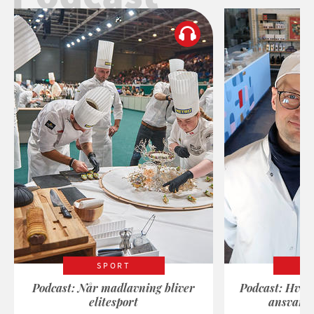
SPORT
Podcast: Når madlavning bliver
Podcast: Hvad
elitesport
ansvarli