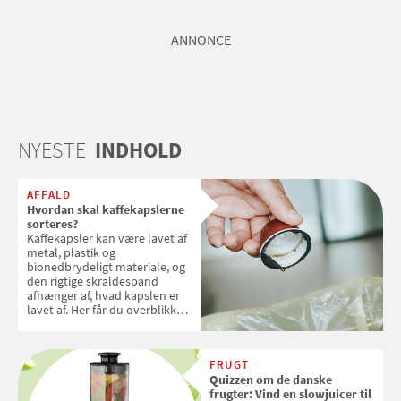
ANNONCE
NYESTE
INDHOLD
AFFALD
Hvordan skal kaffekapslerne
sorteres?
Kaffekapsler kan være lavet af
metal, plastik og
bionedbrydeligt materiale, og
den rigtige skraldespand
afhænger af, hvad kapslen er
lavet af. Her får du overblikket
over, hvordan kaffekapslerne
skal sorteres
FRUGT
Quizzen om de danske
frugter: Vind en slowjuicer til