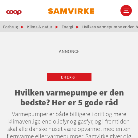
Gå
til
hovedindhold
Brødkrumme
Main
Forbrug
Klima & natur
Energi
Hvilken varmepumpe er den be
navigation
ANNONCE
ENERGI
Hvilken varmepumpe er den
bedste? Her er 5 gode råd
Varmepumper er både billigere i drift og mere
klimavenlige end oliefyr og gasfyr, og i fremtiden
skal alle danske huset være opvarmet med enten
fjernvarme eller varmepumper. Samvirke giver dig