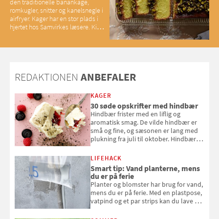
den traditionelle banankage,
romkugler, snitter og kanelsnegle i
airfryer. Kager har en stor plads i
hjertet hos Samvirkes læsere. Kig
med og se alle favoritterne fra
2025
REDAKTIONEN
ANBEFALER
KAGER
30 søde opskrifter med hindbær
Hindbær frister med en liflig og
aromatisk smag. De vilde hindbær er
små og fine, og sæsonen er lang med
plukning fra juli til oktober. Hindbær
kan spises direkte fra busken, eller du
kan bruge dine hindbær i alt fra
LIFEHACK
bagværk og salater til is og syltning.
Smart tip: Vand planterne, mens
du er på ferie
Planter og blomster har brug for vand,
mens du er på ferie. Med en plastpose,
vatpind og et par strips kan du lave dit
eget vandingssystem, så du slipper for
at bede naboen om at vande eller