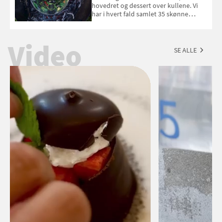
hovedret og dessert over kullene. Vi
har i hvert fald samlet 35 skønne
forslag til en sommeraften i grillens
tegn.
Video
SE ALLE