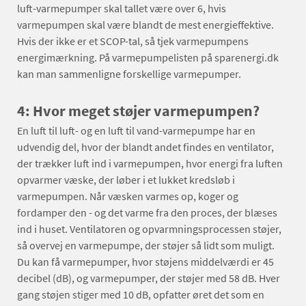
luft-varmepumper skal tallet være over 6, hvis
varmepumpen skal være blandt de mest energieffektive.
Hvis der ikke er et SCOP-tal, så tjek varmepumpens
energimærkning. På varmepumpelisten på sparenergi.dk
kan man sammenligne forskellige varmepumper.
4: Hvor meget støjer varmepumpen?
En luft til luft- og en luft til vand-varmepumpe har en
udvendig del, hvor der blandt andet findes en ventilator,
der trækker luft ind i varmepumpen, hvor energi fra luften
opvarmer væske, der løber i et lukket kredsløb i
varmepumpen. Når væsken varmes op, koger og
fordamper den - og det varme fra den proces, der blæses
ind i huset. Ventilatoren og opvarmningsprocessen støjer,
så overvej en varmepumpe, der støjer så lidt som muligt.
Du kan få varmepumper, hvor støjens middelværdi er 45
decibel (dB), og varmepumper, der støjer med 58 dB. Hver
gang støjen stiger med 10 dB, opfatter øret det som en