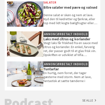
SALATER
Bitre salater med pære og valnød
Denne salat er skøn og nem at lave.
Nyd den til kødretter og fjerkræ, eller
top med lidt kogte bælgfrugter eller
en rest kylling, og nyd den som et let,
selvstændigt måltid. Opskriften er fra
ANNONCØRBETALT INDHOLD
Louisa Lorangs kogebog "Salat".
Laks med citrus og koriander
Stegt laks får friskhed fra en sauce med
citrus og koriander. En enkel, farverig
ret, der passer godt til et glas frisk vin.
Opskriften er udviklet af Viña
Esmeralda.
ANNONCØRBETALT INDHOLD
Tuntartar
En hurtig, nem forret, der tager
gæsterne med storm. Nem at lave,
fantastisk at sætte tænderne i
Podcast
SE ALLE