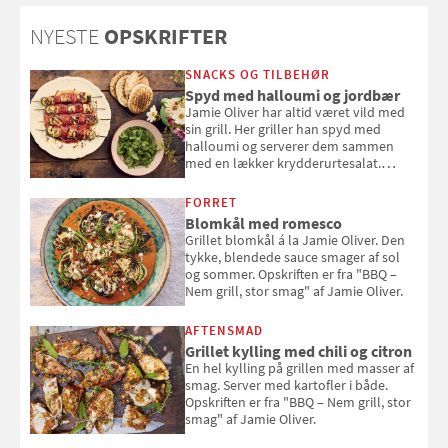
solcreme, når man bevæger
NYESTE
OPSKRIFTER
sig ud i solen
SNACKS OG TILBEHØR
Spyd med halloumi og jordbær
Jamie Oliver har altid været vild med
sin grill. Her griller han spyd med
halloumi og serverer dem sammen
med en lækker krydderurtesalat.
Opskriften er fra “BBQ – Nem grill, stor
smag" af Jamie Oliver.
FORRET
Blomkål med romesco
Grillet blomkål á la Jamie Oliver. Den
tykke, blendede sauce smager af sol
og sommer. Opskriften er fra "BBQ –
Nem grill, stor smag" af Jamie Oliver.
AFTENSMAD
Grillet kylling med chili og citron
En hel kylling på grillen med masser af
smag. Server med kartofler i både.
Opskriften er fra "BBQ – Nem grill, stor
smag" af Jamie Oliver.