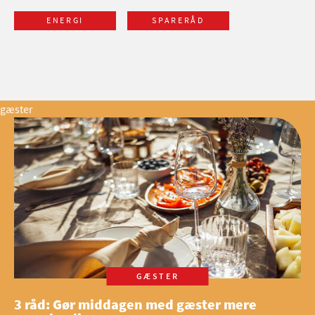
ENERGI
SPARERÅD
gæster
GÆSTER
3 råd: Gør middagen med gæster mere