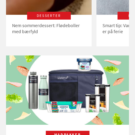
DESSERTER
LI
Nem sommerdessert: Flødeboller
Smart tip: Vand
med bærfyld
er på ferie
MADPAKKER