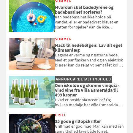
SOMMER
komme hjem til døde planter
Hvordan skal badedyrene og
badebassinet sorteres?
Kan badebassinet ikke holde på
vandet, eller er badedyret blevet en
slatten fornøjelse? Kan de ikke
repareres, skal du være særligt
opmærksom, når du smider
SOMMER
badebassinet eller et badedyr ud
Hack til hedebølgen: Lav dit eget
klimaanlæg
Dagene er varme og nætterne hede.
Med et par flasker vand og en elektrisk
blæser kan du relativt nemt fået koldt
pust, når der er varmt ude og inde. Klik
og se, hvordan du gør
ANNONCØRBETALT INDHOLD
Den iskolde og skønne vinquiz -
vind vine fra Viña Esmeralda til
499 kroner
Hvad er posidonia oceanica? Og
hvilken medalje har Viña Esmeralda
White fået ved Mundus vini i 2026? Gæt
med i Samvirkes skønne vinquiz, hvor
GRILL
du kan vinde 6 flasker vin fra Viña
35 gode grillopskrifter
Esmeralda. Konkurrencen slutter 1.
Grillmad er god mad. Man kan med ren
september 2026.
samvittighed lave både forret,