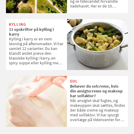
og se tidevandet forvandle
Vadehavet. Her er de 10
danske steder på UNESCO's
verdensarvsliste
KYLLING
12 opskrifter på kylling i
karry
Kylling i karry er en nem
løsning på aftensmaden. Vi har
samlet 12 varianter. Du kan
blandt andet prøve den
klassiske kylling i karry, en
spicy suppe eller kylling med
kokosris. Velbekomme!
SOL
Behøver du solcreme, hvis
din ansigtscreme og makeup
har solfaktor?
Når ansigtet skal fugtes, og
makeuppen skal sættes, findes
der både creme og makeup
med solfaktor. Vi har spurgt
overlæge på Videncenter for
Hudkræft, Stine Regin Wiegell,
om ansigtscreme og makeup
med SPF kan erstatte