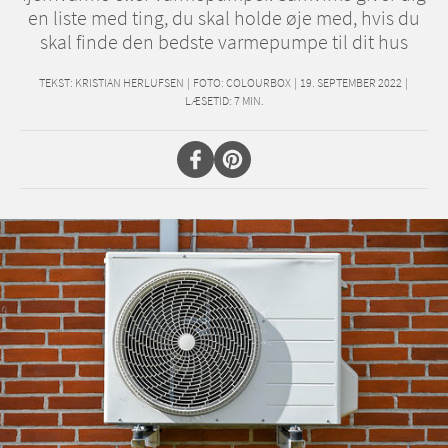
en liste med ting, du skal holde øje med, hvis du
skal finde den bedste varmepumpe til dit hus
TEKST:
KRISTIAN HERLUFSEN
|
FOTO: COLOURBOX
|
19. SEPTEMBER 2022
|
LÆSETID:
7
MIN.