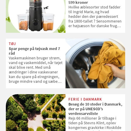
599 kroner
Hvilke æblesorter stod fadder
til Ingrid Marie, og hvad
hedder den der pæredessert
fra 1800-tallet ? Sensommeren
er højsæson for danske fruger,
og lige nu kan du stemme om
dine danske og lokale
favoritter. Det fejrer Samvirke
TØJ
med en quiz om alt det danske
Spar penge på tøjvask med 7
frugt, vi elsker. Konkurrencen
råd
slutter fredag d. 18. september
Vaskemaskinen bruger strøm,
2026
vand og vaskemiddel, når tøjet
skal blive rent. Med små
ændringer i dine vaskevaner
kan du spare på elregningen,
bruge mindre vand og sæbe
og forlænge vaskemaskinens
levetid. Samvirke har samlet 7
enkle råd til at spare penge på
FERIE I DANMARK
tøjvasken
Besøg de 10 steder i Danmark,
der er på UNESCO’s
verdensarvsliste
Rejs 66 millioner år tilbage i
tiden på Stevns Klint, oplev
kongernes gravkirke i Roskilde