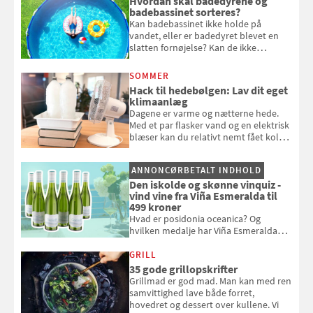
Hvordan skal badedyrene og
badebassinet sorteres?
Kan badebassinet ikke holde på
vandet, eller er badedyret blevet en
slatten fornøjelse? Kan de ikke
repareres, skal du være særligt
opmærksom, når du smider
SOMMER
badebassinet eller et badedyr ud
Hack til hedebølgen: Lav dit eget
klimaanlæg
Dagene er varme og nætterne hede.
Med et par flasker vand og en elektrisk
blæser kan du relativt nemt fået koldt
pust, når der er varmt ude og inde. Klik
og se, hvordan du gør
ANNONCØRBETALT INDHOLD
Den iskolde og skønne vinquiz -
vind vine fra Viña Esmeralda til
499 kroner
Hvad er posidonia oceanica? Og
hvilken medalje har Viña Esmeralda
White fået ved Mundus vini i 2026? Gæt
med i Samvirkes skønne vinquiz, hvor
GRILL
du kan vinde 6 flasker vin fra Viña
35 gode grillopskrifter
Esmeralda. Konkurrencen slutter 1.
Grillmad er god mad. Man kan med ren
september 2026.
samvittighed lave både forret,
hovedret og dessert over kullene. Vi