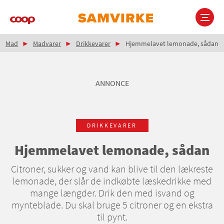
Gå
til
hovedindhold
Brødkrumme
Main
Mad
Madvarer
Drikkevarer
Hjemmelavet lemonade, sådan
navigation
ANNONCE
DRIKKEVARER
Hjemmelavet lemonade, sådan
Citroner, sukker og vand kan blive til den lækreste
lemonade, der slår de indkøbte læskedrikke med
mange længder. Drik den med isvand og
mynteblade. Du skal bruge 5 citroner og en ekstra
til pynt.