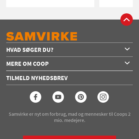
HVAD SØGER DU?
Forside
MERE OM COOP
Opskrifter
Om os
Konkurrencer
TILMELD NYHEDSBREV
Annoncering
Podcast
Coop.dk
Video
Coop medlem
Arkiv
Seneste Samvirke-magasin
Samvirke er nyt om forbrug, mad og mennesker til Coops 2
mio. medejere.