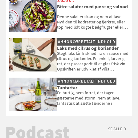
SALATER
Bitre salater med pære og valnød
Denne salat er skøn og nem at lave.
Nyd den til kødretter og fjerkræ, eller
top med lidt kogte bælgfrugter eller
en rest kylling, og nyd den som et let,
selvstændigt måltid. Opskriften er fra
ANNONCØRBETALT INDHOLD
Louisa Lorangs kogebog "Salat".
Laks med citrus og koriander
Stegt laks får friskhed fra en sauce med
citrus og koriander. En enkel, farverig
ret, der passer godt til et glas frisk vin.
Opskriften er udviklet af Viña
Esmeralda.
ANNONCØRBETALT INDHOLD
Tuntartar
En hurtig, nem forret, der tager
gæsterne med storm. Nem at lave,
fantastisk at sætte tænderne i
Podcast
SE ALLE