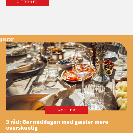
CITRONER
gæster
GÆSTER
3 råd: Gør middagen med gæster mere
overskuelig