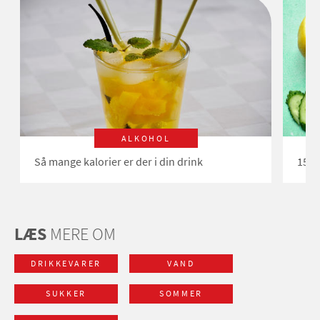
ALKOHOL
Så mange kalorier er der i din drink
15 a
LÆS
MERE OM
DRIKKEVARER
VAND
SUKKER
SOMMER