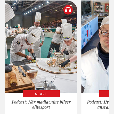
SPORT
Podcast: Når madlavning bliver
Podcast: Hvad
elitesport
ansvarli