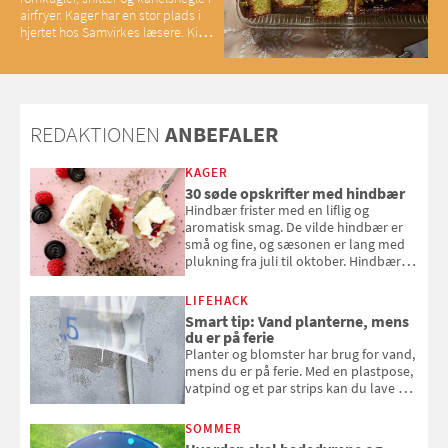
airfryer. Kager har en stor plads i
hjertet hos Samvirkes læsere. Kig
med og se alle favoritterne fra
2025
REDAKTIONEN
ANBEFALER
KAGER
30 søde opskrifter med hindbær
Hindbær frister med en liflig og
aromatisk smag. De vilde hindbær er
små og fine, og sæsonen er lang med
plukning fra juli til oktober. Hindbær
kan spises direkte fra busken, eller du
kan bruge dine hindbær i alt fra
LIFEHACK
bagværk og salater til is og syltning.
Smart tip: Vand planterne, mens
du er på ferie
Planter og blomster har brug for vand,
mens du er på ferie. Med en plastpose,
vatpind og et par strips kan du lave dit
eget vandingssystem, så du slipper for
at bede naboen om at vande eller
SOMMER
komme hjem til døde planter