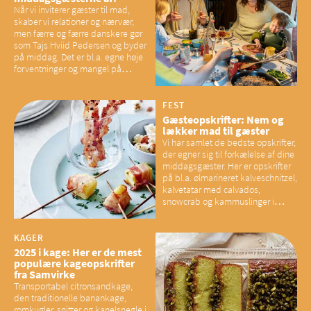
Når vi inviterer gæster til mad,
skaber vi relationer og nærvær,
men færre og færre danskere gør
som Tajs Hviid Pedersen og byder
på middag. Det er bl.a. egne høje
forventninger og mangel på
overskud, der spænder ben,
mener eksperter – og det kan
have konsekvenser for vores
FEST
sociale fællesskaber
Gæsteopskrifter: Nem og
lækker mad til gæster
Vi har samlet de bedste opskrifter,
der egner sig til forkælelse af dine
middagsgæster. Her er opskrifter
på bl.a. ølmarineret kalveschnitzel,
kalvetatar med calvados,
snowcrab og kammuslinger i
brunet citronsmør og snacks til
baconelskere
KAGER
2025 i kage: Her er de mest
populære kageopskrifter
fra Samvirke
Transportabel citronsandkage,
den traditionelle banankage,
romkugler, snitter og kanelsnegle i