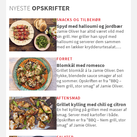
solcreme, når man bevæger
NYESTE
OPSKRIFTER
sig ud i solen
SNACKS OG TILBEHØR
Spyd med halloumi og jordbær
Jamie Oliver har altid været vild med
sin grill. Her griller han spyd med
halloumi og serverer dem sammen
med en lækker krydderurtesalat.
Opskriften er fra “BBQ – Nem grill, stor
smag" af Jamie Oliver.
FORRET
Blomkål med romesco
Grillet blomkål á la Jamie Oliver. Den
tykke, blendede sauce smager af sol
og sommer. Opskriften er fra "BBQ –
Nem grill, stor smag" af Jamie Oliver.
AFTENSMAD
Grillet kylling med chili og citron
En hel kylling på grillen med masser af
smag. Server med kartofler i både.
Opskriften er fra "BBQ – Nem grill, stor
smag" af Jamie Oliver.