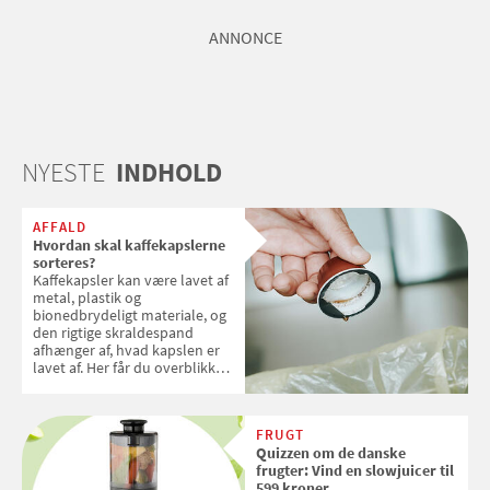
ANNONCE
NYESTE
INDHOLD
AFFALD
Hvordan skal kaffekapslerne
sorteres?
Kaffekapsler kan være lavet af
metal, plastik og
bionedbrydeligt materiale, og
den rigtige skraldespand
afhænger af, hvad kapslen er
lavet af. Her får du overblikket
over, hvordan kaffekapslerne
skal sorteres
FRUGT
Quizzen om de danske
frugter: Vind en slowjuicer til
599 kroner