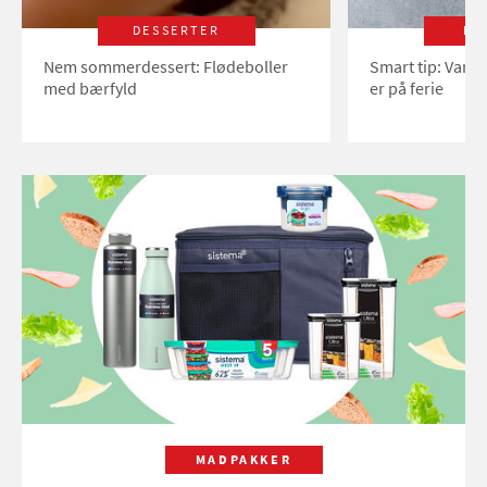
DESSERTER
LI
Nem sommerdessert: Flødeboller
Smart tip: Vand
med bærfyld
er på ferie
MADPAKKER