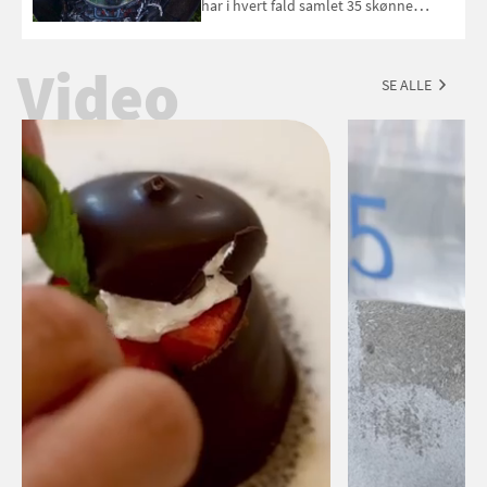
har i hvert fald samlet 35 skønne
forslag til en sommeraften i grillens
tegn.
Video
SE ALLE