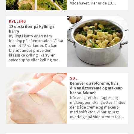
Vadehavet. Her er de 10
danske steder på UNESCO's
verdensarvsliste
KYLLING
12 opskrifter på kylling i
karry
Kylling i karry er en nem
løsning på aftensmaden. Vi har
samlet 12 varianter. Du kan
blandt andet prøve den
klassiske kylling i karry, en
spicy suppe eller kylling med
kokosris. Velbekomme!
SOL
Behøver du solcreme, hvis
din ansigtscreme og makeup
har solfaktor?
Når ansigtet skal fugtes, og
makeuppen skal sættes, findes
der både creme og makeup
med solfaktor. Vi har spurgt
overlæge på Videncenter for
Hudkræft, Stine Regin Wiegell,
om ansigtscreme og makeup
med SPF kan erstatte