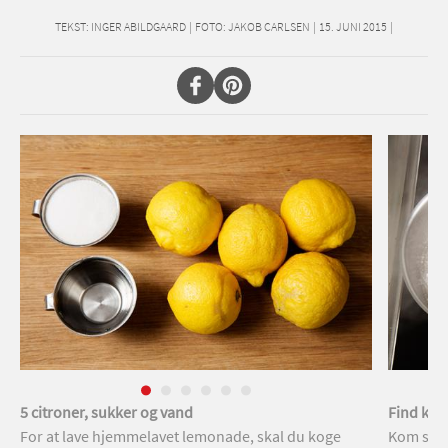
TEKST:
INGER ABILDGAARD
|
FOTO: JAKOB CARLSEN
|
15. JUNI 2015
|
5 citroner, sukker og vand
Find kas
For at lave hjemmelavet lemonade, skal du koge
Kom sukk