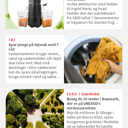
Hvilke æblesorter stod fadder
til Ingrid Marie, og hvad
hedder den der pæredessert
fra 1800-tallet ? Sensommeren
er højsæson for danske fruger,
og lige nu kan du stemme om
dine danske og lokale
favoritter. Det fejrer Samvirke
TØJ
med en quiz om alt det danske
Spar penge på tøjvask med 7
frugt, vi elsker. Konkurrencen
råd
slutter fredag d. 18. september
Vaskemaskinen bruger strøm,
2026
vand og vaskemiddel, når tøjet
skal blive rent. Med små
ændringer i dine vaskevaner
kan du spare på elregningen,
bruge mindre vand og sæbe
og forlænge vaskemaskinens
levetid. Samvirke har samlet 7
enkle råd til at spare penge på
FERIE I DANMARK
tøjvasken
Besøg de 10 steder i Danmark,
der er på UNESCO’s
verdensarvsliste
Rejs 66 millioner år tilbage i
tiden på Stevns Klint, oplev
kongernes gravkirke i Roskilde
og se tidevandet forvandle