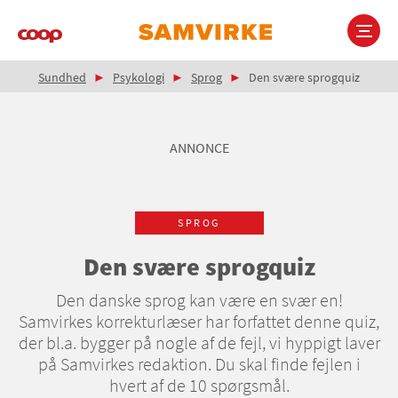
Gå
til
hovedindhold
Brødkrumme
Main
Sundhed
Psykologi
Sprog
Den svære sprogquiz
navigation
ANNONCE
SPROG
Den svære sprogquiz
Den danske sprog kan være en svær en!
Samvirkes korrekturlæser har forfattet denne quiz,
der bl.a. bygger på nogle af de fejl, vi hyppigt laver
på Samvirkes redaktion. Du skal finde fejlen i
hvert af de 10 spørgsmål.