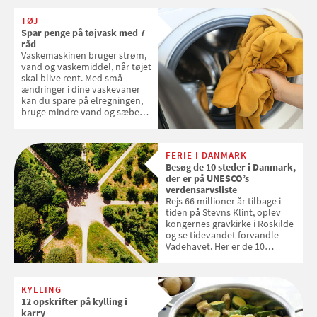
favoritter. Det fejrer Samvirke
TØJ
med en quiz om alt det danske
Spar penge på tøjvask med 7
frugt, vi elsker. Konkurrencen
råd
slutter fredag d. 18. september
Vaskemaskinen bruger strøm,
2026
vand og vaskemiddel, når tøjet
skal blive rent. Med små
ændringer i dine vaskevaner
kan du spare på elregningen,
bruge mindre vand og sæbe
og forlænge vaskemaskinens
levetid. Samvirke har samlet 7
enkle råd til at spare penge på
FERIE I DANMARK
tøjvasken
Besøg de 10 steder i Danmark,
der er på UNESCO’s
verdensarvsliste
Rejs 66 millioner år tilbage i
tiden på Stevns Klint, oplev
kongernes gravkirke i Roskilde
og se tidevandet forvandle
Vadehavet. Her er de 10
danske steder på UNESCO's
verdensarvsliste
KYLLING
12 opskrifter på kylling i
karry