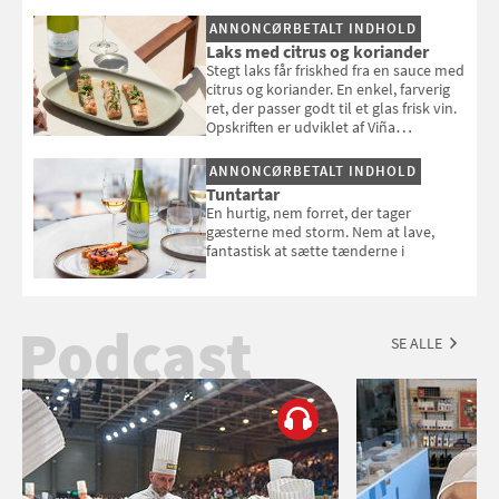
selvstændigt måltid. Opskriften er fra
ANNONCØRBETALT INDHOLD
Louisa Lorangs kogebog "Salat".
Laks med citrus og koriander
Stegt laks får friskhed fra en sauce med
citrus og koriander. En enkel, farverig
ret, der passer godt til et glas frisk vin.
Opskriften er udviklet af Viña
Esmeralda.
ANNONCØRBETALT INDHOLD
Tuntartar
En hurtig, nem forret, der tager
gæsterne med storm. Nem at lave,
fantastisk at sætte tænderne i
Podcast
SE ALLE