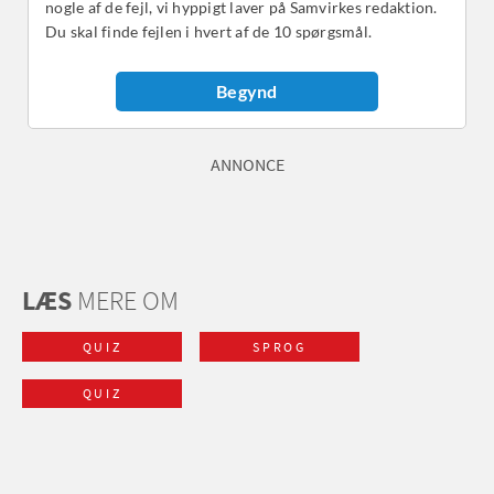
ANNONCE
LÆS
MERE OM
QUIZ
SPROG
QUIZ