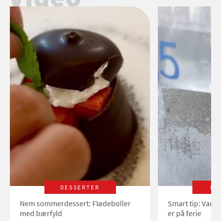
DESSERTER
LI
Nem sommerdessert: Flødeboller
Smart tip: Vand
med bærfyld
er på ferie