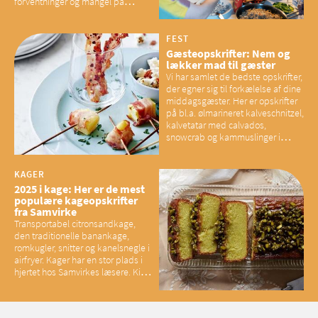
forventninger og mangel på
overskud, der spænder ben,
mener eksperter – og det kan
have konsekvenser for vores
FEST
sociale fællesskaber
Gæsteopskrifter: Nem og
lækker mad til gæster
Vi har samlet de bedste opskrifter,
der egner sig til forkælelse af dine
middagsgæster. Her er opskrifter
på bl.a. ølmarineret kalveschnitzel,
kalvetatar med calvados,
snowcrab og kammuslinger i
brunet citronsmør og snacks til
baconelskere
KAGER
2025 i kage: Her er de mest
populære kageopskrifter
fra Samvirke
Transportabel citronsandkage,
den traditionelle banankage,
romkugler, snitter og kanelsnegle i
airfryer. Kager har en stor plads i
hjertet hos Samvirkes læsere. Kig
med og se alle favoritterne fra
2025