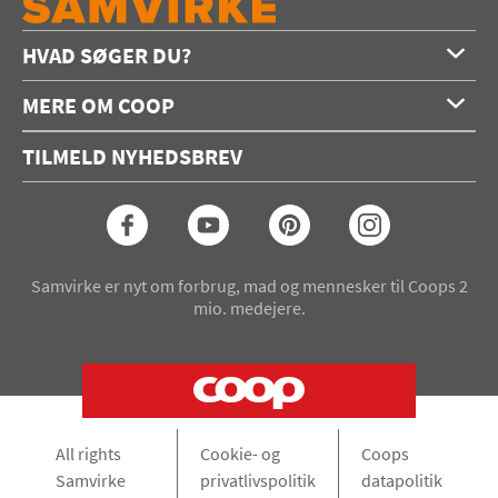
HVAD SØGER DU?
Forside
MERE OM COOP
Opskrifter
Om os
Konkurrencer
TILMELD NYHEDSBREV
Annoncering
Podcast
Coop.dk
Video
Coop medlem
Arkiv
Seneste Samvirke-magasin
Samvirke er nyt om forbrug, mad og mennesker til Coops 2
mio. medejere.
All rights
Cookie- og
Coops
Samvirke
privatlivspolitik
datapolitik