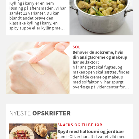
Kylling i karry er en nem
løsning på aftensmaden. Vi har
samlet 12 varianter. Du kan
blandt andet prøve den
klassiske kylling i karry, en
spicy suppe eller kylling med
kokosris. Velbekomme!
SOL
Behøver du solcreme, hvis
din ansigtscreme og makeup
har solfaktor?
Når ansigtet skal fugtes, og
makeuppen skal sættes, findes
der både creme og makeup
med solfaktor. Vi har spurgt
overlæge på Videncenter for
Hudkræft, Stine Regin Wiegell,
om ansigtscreme og makeup
med SPF kan erstatte
solcreme, når man bevæger
NYESTE
OPSKRIFTER
sig ud i solen
SNACKS OG TILBEHØR
Spyd med halloumi og jordbær
Jamie Oliver har altid været vild med