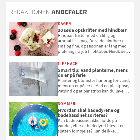
REDAKTIONEN
ANBEFALER
KAGER
30 søde opskrifter med hindbær
Hindbær frister med en liflig og
aromatisk smag. De vilde hindbær er
små og fine, og sæsonen er lang med
plukning fra juli til oktober. Hindbær
kan spises direkte fra busken, eller du
kan bruge dine hindbær i alt fra
LIFEHACK
bagværk og salater til is og syltning.
Smart tip: Vand planterne, mens
du er på ferie
Planter og blomster har brug for vand,
mens du er på ferie. Med en plastpose,
vatpind og et par strips kan du lave dit
eget vandingssystem, så du slipper for
at bede naboen om at vande eller
SOMMER
komme hjem til døde planter
Hvordan skal badedyrene og
badebassinet sorteres?
Kan badebassinet ikke holde på
vandet, eller er badedyret blevet en
slatten fornøjelse? Kan de ikke
repareres, skal du være særligt