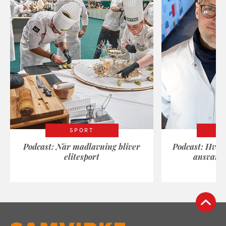
SPORT
Podcast: Når madlavning bliver
Podcast: Hvad
elitesport
ansvarli