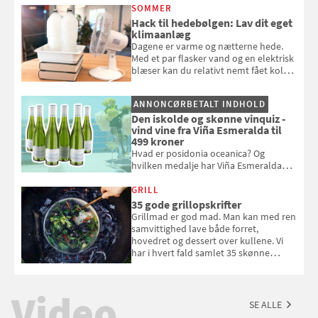
opmærksom, når du smider
SOMMER
badebassinet eller et badedyr ud
Hack til hedebølgen: Lav dit eget
klimaanlæg
Dagene er varme og nætterne hede.
Med et par flasker vand og en elektrisk
blæser kan du relativt nemt fået koldt
pust, når der er varmt ude og inde. Klik
og se, hvordan du gør
ANNONCØRBETALT INDHOLD
Den iskolde og skønne vinquiz -
vind vine fra Viña Esmeralda til
499 kroner
Hvad er posidonia oceanica? Og
hvilken medalje har Viña Esmeralda
White fået ved Mundus vini i 2026? Gæt
med i Samvirkes skønne vinquiz, hvor
GRILL
du kan vinde 6 flasker vin fra Viña
35 gode grillopskrifter
Esmeralda. Konkurrencen slutter 1.
Grillmad er god mad. Man kan med ren
september 2026.
samvittighed lave både forret,
hovedret og dessert over kullene. Vi
har i hvert fald samlet 35 skønne
forslag til en sommeraften i grillens
tegn.
Video
SE ALLE