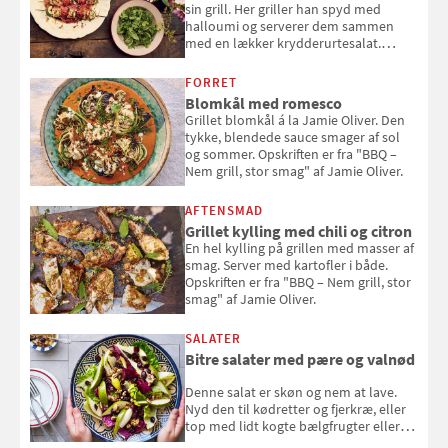
sin grill. Her griller han spyd med
halloumi og serverer dem sammen
med en lækker krydderurtesalat.
Opskriften er fra “BBQ – Nem grill, stor
smag" af Jamie Oliver.
FORRET
Blomkål med romesco
Grillet blomkål á la Jamie Oliver. Den
tykke, blendede sauce smager af sol
og sommer. Opskriften er fra "BBQ –
Nem grill, stor smag" af Jamie Oliver.
AFTENSMAD
Grillet kylling med chili og citron
En hel kylling på grillen med masser af
smag. Server med kartofler i både.
Opskriften er fra "BBQ – Nem grill, stor
smag" af Jamie Oliver.
SALATER
Bitre salater med pære og valnød
Denne salat er skøn og nem at lave.
Nyd den til kødretter og fjerkræ, eller
top med lidt kogte bælgfrugter eller
en rest kylling, og nyd den som et let,