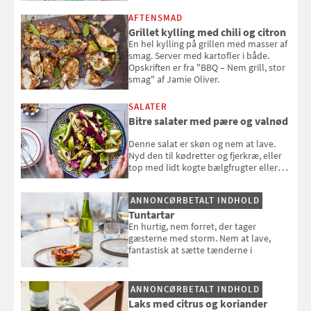
AFTENSMAD
Grillet kylling med chili og citron
En hel kylling på grillen med masser af
smag. Server med kartofler i både.
Opskriften er fra "BBQ – Nem grill, stor
smag" af Jamie Oliver.
SALATER
Bitre salater med pære og valnød
Denne salat er skøn og nem at lave.
Nyd den til kødretter og fjerkræ, eller
top med lidt kogte bælgfrugter eller
en rest kylling, og nyd den som et let,
selvstændigt måltid. Opskriften er fra
ANNONCØRBETALT INDHOLD
Louisa Lorangs kogebog "Salat".
Tuntartar
En hurtig, nem forret, der tager
gæsterne med storm. Nem at lave,
fantastisk at sætte tænderne i
ANNONCØRBETALT INDHOLD
Laks med citrus og koriander