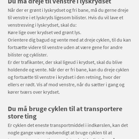
Du må dreje til venstre i lyskrydset
Når der er grønt i lyskrydset og fri bane, må du gerne dreje
til venstre i et lyskryds ligesom bilister. Hvis du vil lave et
venstresving i lyskrydset, skal du:
Køre lige over krydset ved grønt lys.
Orientere dig bagud og vente med at dreje cyklen, til du kan
fortsætte videre til venstre uden at være gene for andre
bilister og cyklister.
Er der trafikanter, der skal ligeud i krydset, skal du blive
holdende og vente. Når der er fri bane, kan du dreje cyklen
og fortsætte til venstre i krydset i den retning, hvor der
ellers er rødt. Vis af mod venstre, når du sætter i gang og
kører tværs over krydset.
Du må bruge cyklen til at transportere
store ting
Er cyklen det eneste transportmiddel i indkørslen, kan det
nogle gange være nødvendigt at bruge cyklen til at