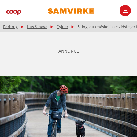
Gå
til
hovedindhold
Brødkrumme
Main
Forbrug
Hus & have
Cykler
5 ting, du (måske) ikke vidste, er 
navigation
ANNONCE