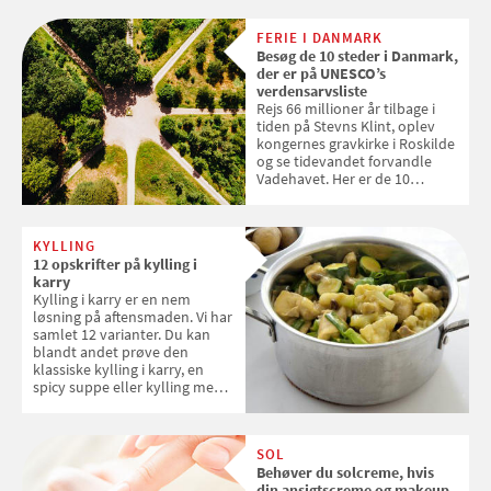
levetid. Samvirke har samlet 7
enkle råd til at spare penge på
FERIE I DANMARK
tøjvasken
Besøg de 10 steder i Danmark,
der er på UNESCO’s
verdensarvsliste
Rejs 66 millioner år tilbage i
tiden på Stevns Klint, oplev
kongernes gravkirke i Roskilde
og se tidevandet forvandle
Vadehavet. Her er de 10
danske steder på UNESCO's
verdensarvsliste
KYLLING
12 opskrifter på kylling i
karry
Kylling i karry er en nem
løsning på aftensmaden. Vi har
samlet 12 varianter. Du kan
blandt andet prøve den
klassiske kylling i karry, en
spicy suppe eller kylling med
kokosris. Velbekomme!
SOL
Behøver du solcreme, hvis
din ansigtscreme og makeup