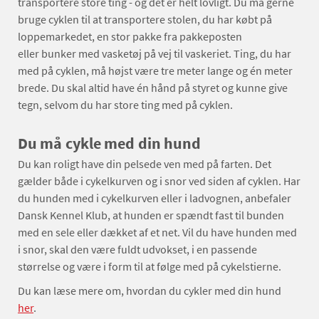
transportere store ting - og det er helt lovligt. Du må gerne
bruge cyklen til at transportere stolen, du har købt på
loppemarkedet, en stor pakke fra pakkeposten
eller bunker med vasketøj på vej til vaskeriet. Ting, du har
med på cyklen, må højst være tre meter lange og én meter
brede. Du skal altid have én hånd på styret og kunne give
tegn, selvom du har store ting med på cyklen.
Du må cykle med din hund
Du kan roligt have din pelsede ven med på farten. Det
gælder både i cykelkurven og i snor ved siden af cyklen. Har
du hunden med i cykelkurven eller i ladvognen, anbefaler
Dansk Kennel Klub, at hunden er spændt fast til bunden
med en sele eller dækket af et net. Vil du have hunden med
i snor, skal den være fuldt udvokset, i en passende
størrelse og være i form til at følge med på cykelstierne.
Du kan læse mere om, hvordan du cykler med din hund
her
.