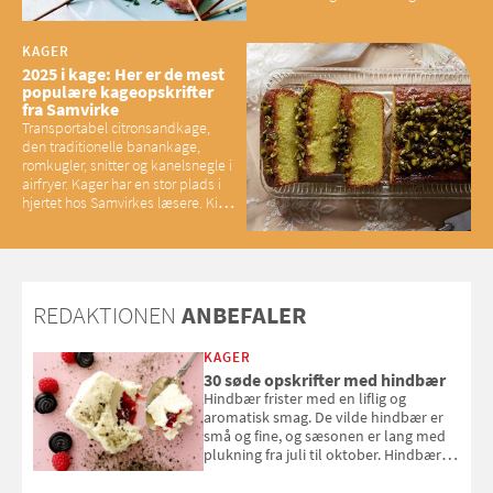
brunet citronsmør og snacks til
baconelskere
KAGER
2025 i kage: Her er de mest
populære kageopskrifter
fra Samvirke
Transportabel citronsandkage,
den traditionelle banankage,
romkugler, snitter og kanelsnegle i
airfryer. Kager har en stor plads i
hjertet hos Samvirkes læsere. Kig
med og se alle favoritterne fra
2025
REDAKTIONEN
ANBEFALER
KAGER
30 søde opskrifter med hindbær
Hindbær frister med en liflig og
aromatisk smag. De vilde hindbær er
små og fine, og sæsonen er lang med
plukning fra juli til oktober. Hindbær
kan spises direkte fra busken, eller du
kan bruge dine hindbær i alt fra