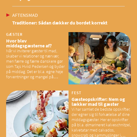
AFTENSMAD
Traditioner: Sådan dækker du bordet korrekt
GÆSTER
Hvor blev
middagsgæsterne af?
Når vi inviterer gæster til mad,
skaber vi relationer og nærvær,
men færre og færre danskere gør
som Tajs Hviid Pedersen og byder
på middag. Det er bl.a. egne høje
forventninger og mangel på
overskud, der spænder ben,
mener eksperter – og det kan
have konsekvenser for vores
FEST
sociale fællesskaber
Gæsteopskrifter: Nem og
lækker mad til gæster
Vi har samlet de bedste opskrifter,
der egner sig til forkælelse af dine
middagsgæster. Her er opskrifter
på bl.a. ølmarineret kalveschnitzel,
kalvetatar med calvados,
snowcrab og kammuslinger i