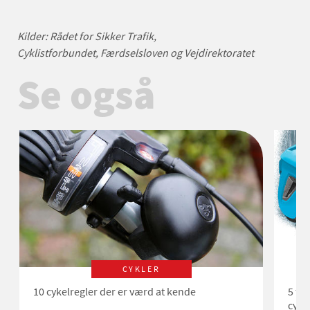
Kilder: Rådet for Sikker Trafik,
Cyklistforbundet, Færdselsloven og Vejdirektoratet
Se også
CYKLER
10 cykelregler der er værd at kende
5 tin
cyke