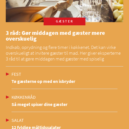
GÆSTER
3 råd: Gør middagen med gæster mere
overskuelig
Indkøb, oprydning og flere timer i køkkenet. Det kan virke
overskueligt at invitere gæster til mad. Her giver eksperterne
3 råd til at gøre middagen med gæster med spiselig
FEST
Tø gæsterne op med en isbryder
KØKKENRÅD
Så meget spiser dine gæster
SALAT
12 fyldige måltidssalater