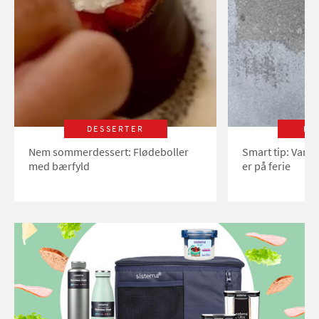
DESSERTER
LI
Nem sommerdessert: Flødeboller
Smart tip: Vand
med bærfyld
er på ferie