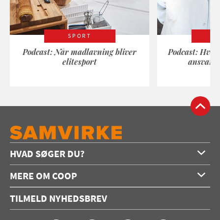
SPORT
Podcast: Når madlavning bliver
Podcast: Hvad
elitesport
ansvarli
HVAD SØGER DU?
Forside
MERE OM COOP
Opskrifter
Om os
Konkurrencer
TILMELD NYHEDSBREV
Annoncering
Podcast
Coop.dk
Video