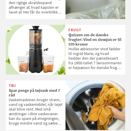
den rigtige skraldespand
afhænger af, hvad kapslen er
lavet af. Her får du overblikket
over, hvordan kaffekapslerne
skal sorteres
FRUGT
Quizzen om de danske
frugter: Vind en slowjuicer til
599 kroner
Hvilke æblesorter stod fadder
til Ingrid Marie, og hvad
hedder den der pæredessert
fra 1800-tallet ? Sensommeren
er højsæson for danske fruger,
og lige nu kan du stemme om
dine danske og lokale
favoritter. Det fejrer Samvirke
TØJ
med en quiz om alt det danske
Spar penge på tøjvask med 7
frugt, vi elsker. Konkurrencen
råd
slutter fredag d. 18. september
Vaskemaskinen bruger strøm,
2026
vand og vaskemiddel, når tøjet
skal blive rent. Med små
ændringer i dine vaskevaner
kan du spare på elregningen,
bruge mindre vand og sæbe
og forlænge vaskemaskinens