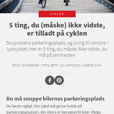
CYKLER
5 ting, du (måske) ikke vidste,
er tilladt på cyklen
Snup bilens parkeringsplads, og sving til venstre i
lyskrydset. Her er 5 ting, du måske ikke vidste, du
må på jernhesten
TEKST:
IDA MARIE REM
|
FOTO: GETTY
|
21. MARTS 2025
|
LÆSETID:
3
MIN.
Du må snuppe bilernes parkeringsplads
Du læste rigtigt. Din cykel må gerne holde på
parkeringspladsen, der ellers er beregnet til biler. Ifølge