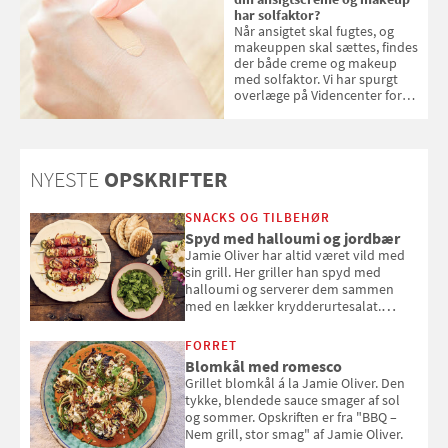
har solfaktor?
Når ansigtet skal fugtes, og
makeuppen skal sættes, findes
der både creme og makeup
med solfaktor. Vi har spurgt
overlæge på Videncenter for
Hudkræft, Stine Regin Wiegell,
om ansigtscreme og makeup
med SPF kan erstatte
solcreme, når man bevæger
NYESTE
OPSKRIFTER
sig ud i solen
SNACKS OG TILBEHØR
Spyd med halloumi og jordbær
Jamie Oliver har altid været vild med
sin grill. Her griller han spyd med
halloumi og serverer dem sammen
med en lækker krydderurtesalat.
Opskriften er fra “BBQ – Nem grill, stor
smag" af Jamie Oliver.
FORRET
Blomkål med romesco
Grillet blomkål á la Jamie Oliver. Den
tykke, blendede sauce smager af sol
og sommer. Opskriften er fra "BBQ –
Nem grill, stor smag" af Jamie Oliver.