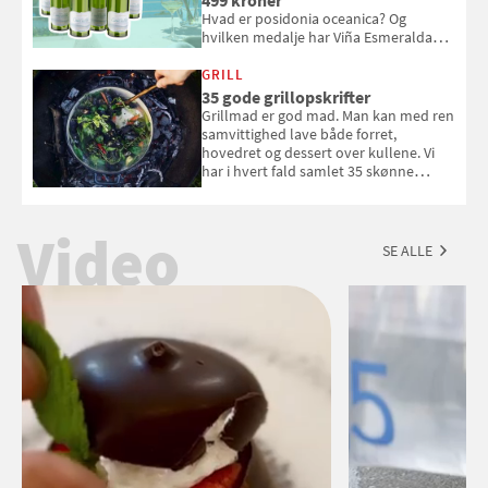
499 kroner
Hvad er posidonia oceanica? Og
hvilken medalje har Viña Esmeralda
White fået ved Mundus vini i 2026? Gæt
med i Samvirkes skønne vinquiz, hvor
GRILL
du kan vinde 6 flasker vin fra Viña
35 gode grillopskrifter
Esmeralda. Konkurrencen slutter 1.
Grillmad er god mad. Man kan med ren
september 2026.
samvittighed lave både forret,
hovedret og dessert over kullene. Vi
har i hvert fald samlet 35 skønne
forslag til en sommeraften i grillens
tegn.
Video
SE ALLE