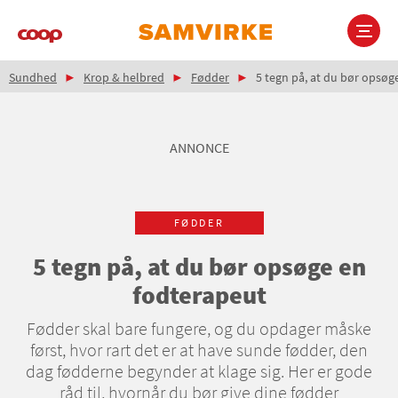
Gå
til
hovedindhold
Brødkrumme
Main
Sundhed
Krop & helbred
Fødder
5 tegn på, at du bør opsøg
navigation
ANNONCE
FØDDER
5 tegn på, at du bør opsøge en
fodterapeut
Fødder skal bare fungere, og du opdager måske
først, hvor rart det er at have sunde fødder, den
dag fødderne begynder at klage sig. Her er gode
råd til, hvornår du bør give dine fødder