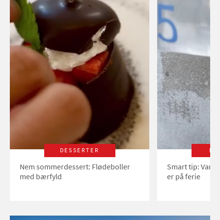
DESSERTER
LI
Nem sommerdessert: Flødeboller
Smart tip: Vand
med bærfyld
er på ferie