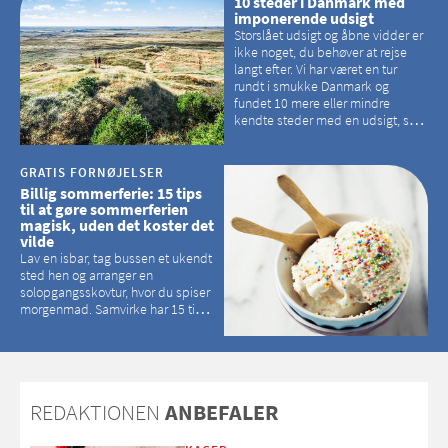
10 steder i Danmark med
imponerende udsigt
Storslået udsigt og åbne vidder er
ikke noget, du behøver at rejse
langt efter. Vi har været en tur
rundt i smukke Danmark og
fundet 10 mere eller mindre
kendte steder med en udsigt, som
kan tage pusten fra de fleste
GRATIS FORNØJELSER
Billig sommerferie: 15 tips
til at gøre sommerferien
magisk, uden det koster det
vilde
Lav en isbar, tag bussen et ukendt
sted hen og arranger en
solopgangsskovtur, hvor du spiser
morgenmad. Samvirke har 15 tips
til, hvordan du kan have en
magisk ferie, uden at det koster
dig det vilde
REDAKTIONEN
ANBEFALER