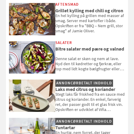
AFTENSMAD
Grillet kylling med chili og citron
En hel kylling på grillen med masser af
smag. Server med kartofler i både.
Opskriften er fra "BBQ – Nem grill, stor
smag" af Jamie Oliver.
SALATER
Bitre salater med pære og valnød
Denne salat er skøn og nem at lave.
Nyd den til kødretter og fjerkræ, eller
top med lidt kogte bælgfrugter eller
en rest kylling, og nyd den som et let,
selvstændigt måltid. Opskriften er fra
ANNONCØRBETALT INDHOLD
Louisa Lorangs kogebog "Salat".
Laks med citrus og koriander
Stegt laks får friskhed fra en sauce med
citrus og koriander. En enkel, farverig
ret, der passer godt til et glas frisk vin.
Opskriften er udviklet af Viña
Esmeralda.
ANNONCØRBETALT INDHOLD
Tuntartar
En hurtig, nem forret, der tager