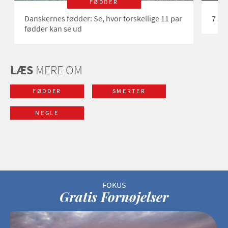
FØDDER
Danskernes fødder: Se, hvor forskellige 11 par
7 sm
fødder kan se ud
LÆS
MERE OM
FØDDER
SMERTER
NEGLE
Gratis Fornøjelser