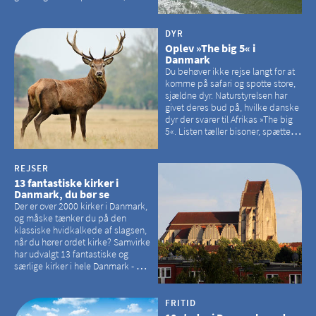
kan besøge på Bornholm
DYR
Oplev »The big 5« i
Danmark
Du behøver ikke rejse langt for at
komme på safari og spotte store,
sjældne dyr. Naturstyrelsen har
givet deres bud på, hvilke danske
dyr der svarer til Afrikas »The big
5«. Listen tæller bisoner, spættede
sæler, vilde heste, krondyr og
havørne.
REJSER
13 fantastiske kirker i
Danmark, du bør se
Der er over 2000 kirker i Danmark,
og måske tænker du på den
klassiske hvidkalkede af slagsen,
når du hører ordet kirke? Samvirke
har udvalgt 13 fantastiske og
særlige kirker i hele Danmark - og
der er langt mellem den klassiske,
hvidkalkede kirke. Se et bud på,
hvilke kirker, der er en omvej værd
FRITID