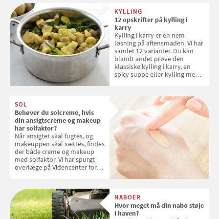
KYLLING
12 opskrifter på kylling i
karry
Kylling i karry er en nem
løsning på aftensmaden. Vi har
samlet 12 varianter. Du kan
blandt andet prøve den
klassiske kylling i karry, en
spicy suppe eller kylling med
kokosris. Velbekomme!
SOL
Behøver du solcreme, hvis
din ansigtscreme og makeup
har solfaktor?
Når ansigtet skal fugtes, og
makeuppen skal sættes, findes
der både creme og makeup
med solfaktor. Vi har spurgt
overlæge på Videncenter for
Hudkræft, Stine Regin Wiegell,
om ansigtscreme og makeup
med SPF kan erstatte
NABOER
solcreme, når man bevæger
Hvor meget må din nabo støje
sig ud i solen
i haven?