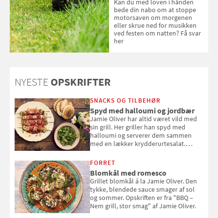
Kan du med loven i hånden
bede din nabo om at stoppe
motorsaven om morgenen
eller skrue ned for musikken
ved festen om natten? Få svar
her
NYESTE
OPSKRIFTER
SNACKS OG TILBEHØR
Spyd med halloumi og jordbær
Jamie Oliver har altid været vild med
sin grill. Her griller han spyd med
halloumi og serverer dem sammen
med en lækker krydderurtesalat.
Opskriften er fra “BBQ – Nem grill, stor
smag" af Jamie Oliver.
FORRET
Blomkål med romesco
Grillet blomkål á la Jamie Oliver. Den
tykke, blendede sauce smager af sol
og sommer. Opskriften er fra "BBQ –
Nem grill, stor smag" af Jamie Oliver.