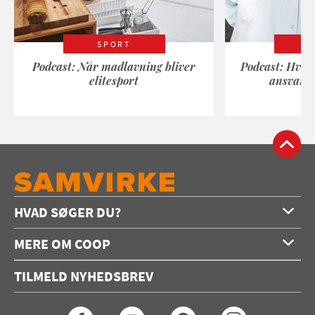
SPORT
Podcast: Når madlavning bliver
Podcast: Hvad
elitesport
ansvarli
HVAD SØGER DU?
Forside
MERE OM COOP
Opskrifter
Om os
Konkurrencer
TILMELD NYHEDSBREV
Annoncering
Podcast
Coop.dk
Video