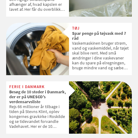
afhænger af, hvad kapslen er
lavet af. Her får du overblikket
over, hvordan kaffekapslerne
skal sorteres
TØJ
Spar penge på tøjvask med 7
råd
Vaskemaskinen bruger strøm,
vand og vaskemiddel, når tøjet
skal blive rent. Med små
ændringer i dine vaskevaner
kan du spare på elregningen,
bruge mindre vand og sæbe
og forlænge vaskemaskinens
levetid. Samvirke har samlet 7
enkle råd til at spare penge på
FERIE I DANMARK
tøjvasken
Besøg de 10 steder i Danmark,
der er på UNESCO’s
verdensarvsliste
Rejs 66 millioner år tilbage i
tiden på Stevns Klint, oplev
kongernes gravkirke i Roskilde
og se tidevandet forvandle
Vadehavet. Her er de 10
danske steder på UNESCO's
verdensarvsliste