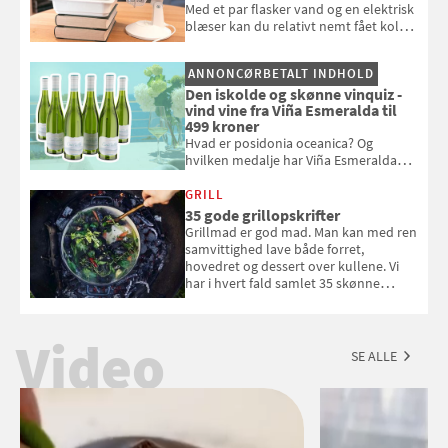
Med et par flasker vand og en elektrisk
blæser kan du relativt nemt fået koldt
pust, når der er varmt ude og inde. Klik
og se, hvordan du gør
ANNONCØRBETALT INDHOLD
Den iskolde og skønne vinquiz -
vind vine fra Viña Esmeralda til
499 kroner
Hvad er posidonia oceanica? Og
hvilken medalje har Viña Esmeralda
White fået ved Mundus vini i 2026? Gæt
med i Samvirkes skønne vinquiz, hvor
GRILL
du kan vinde 6 flasker vin fra Viña
35 gode grillopskrifter
Esmeralda. Konkurrencen slutter 1.
Grillmad er god mad. Man kan med ren
september 2026.
samvittighed lave både forret,
hovedret og dessert over kullene. Vi
har i hvert fald samlet 35 skønne
forslag til en sommeraften i grillens
tegn.
Video
SE ALLE