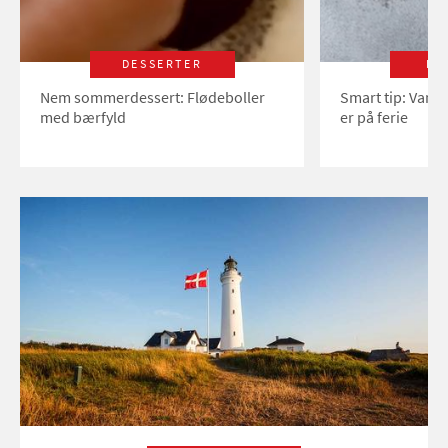
DESSERTER
LI
Nem sommerdessert: Flødeboller
Smart tip: Vand
med bærfyld
er på ferie