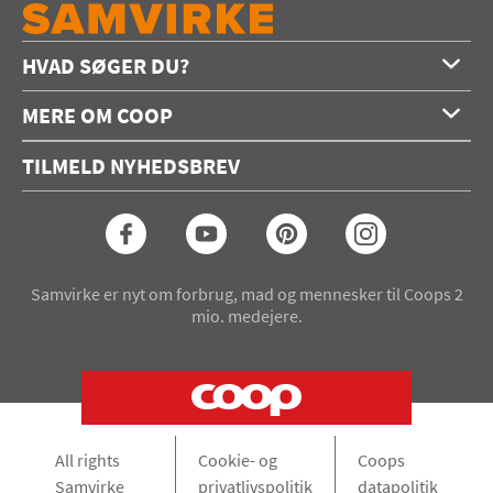
HVAD SØGER DU?
Forside
MERE OM COOP
Opskrifter
Om os
Konkurrencer
TILMELD NYHEDSBREV
Annoncering
Podcast
Coop.dk
Video
Coop medlem
Arkiv
Seneste Samvirke-magasin
Samvirke er nyt om forbrug, mad og mennesker til Coops 2
mio. medejere.
All rights
Cookie- og
Coops
Samvirke
privatlivspolitik
datapolitik