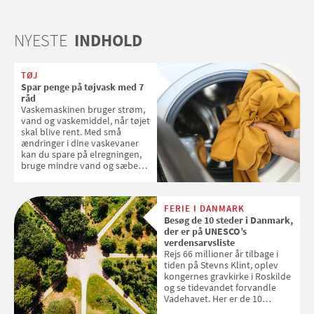
NYESTE
INDHOLD
TØJ
Spar penge på tøjvask med 7
råd
Vaskemaskinen bruger strøm,
vand og vaskemiddel, når tøjet
skal blive rent. Med små
ændringer i dine vaskevaner
kan du spare på elregningen,
bruge mindre vand og sæbe
og forlænge vaskemaskinens
levetid. Samvirke har samlet 7
enkle råd til at spare penge på
FERIE I DANMARK
tøjvasken
Besøg de 10 steder i Danmark,
der er på UNESCO’s
verdensarvsliste
Rejs 66 millioner år tilbage i
tiden på Stevns Klint, oplev
kongernes gravkirke i Roskilde
og se tidevandet forvandle
Vadehavet. Her er de 10
danske steder på UNESCO's