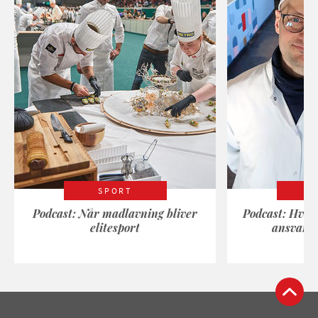
SPORT
Podcast: Når madlavning bliver
Podcast: Hvad
elitesport
ansvarli