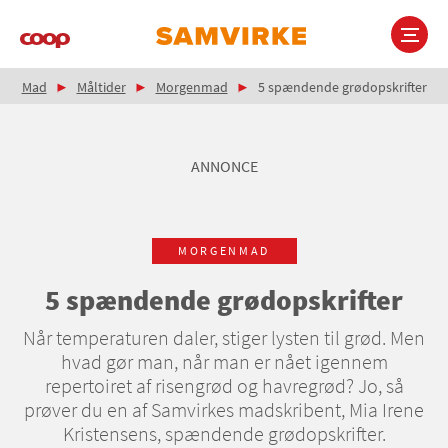
Gå
til
hovedindhold
Brødkrumme
Main
Mad
Måltider
Morgenmad
5 spændende grødopskrifter
navigation
ANNONCE
MORGENMAD
5 spændende grødopskrifter
Når temperaturen daler, stiger lysten til grød. Men
hvad gør man, når man er nået igennem
repertoiret af risengrød og havregrød? Jo, så
prøver du en af Samvirkes madskribent, Mia Irene
Kristensens, spændende grødopskrifter.