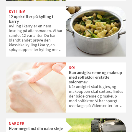
verdensarvsliste
KYLLING
12 opskrifter på kylling i
karry
Kylling i karry er en nem
løsning på aftensmaden. Vi har
samlet 12 varianter. Du kan
blandt andet prøve den
klassiske kylling i karry, en
spicy suppe eller kylling med
kokosris. Velbekomme!
SOL
Kan ansigtscreme og makeup
med solfaktor erstatte
solcreme?
Når ansigtet skal fugtes, og
makeuppen skal sættes, findes
der både creme og makeup
med solfaktor. Vi har spurgt
overlæge på Videncenter for
Hudkræft, Stine Regin Wiegell,
om ansigtscreme og makeup
med SPF kan erstatte
NABOER
solcreme, når man bevæger
Hvor meget må din nabo støje
sig ud i solen