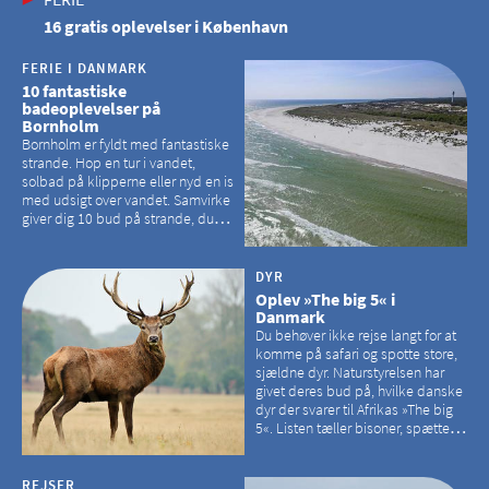
16 gratis oplevelser i København
FERIE I DANMARK
10 fantastiske
badeoplevelser på
Bornholm
Bornholm er fyldt med fantastiske
strande. Hop en tur i vandet,
solbad på klipperne eller nyd en is
med udsigt over vandet. Samvirke
giver dig 10 bud på strande, du
kan besøge på Bornholm
DYR
Oplev »The big 5« i
Danmark
Du behøver ikke rejse langt for at
komme på safari og spotte store,
sjældne dyr. Naturstyrelsen har
givet deres bud på, hvilke danske
dyr der svarer til Afrikas »The big
5«. Listen tæller bisoner, spættede
sæler, vilde heste, krondyr og
havørne.
REJSER