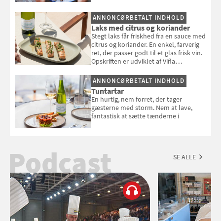
en rest kylling, og nyd den som et let,
selvstændigt måltid. Opskriften er fra
ANNONCØRBETALT INDHOLD
Louisa Lorangs kogebog "Salat".
Laks med citrus og koriander
Stegt laks får friskhed fra en sauce med
citrus og koriander. En enkel, farverig
ret, der passer godt til et glas frisk vin.
Opskriften er udviklet af Viña
Esmeralda.
ANNONCØRBETALT INDHOLD
Tuntartar
En hurtig, nem forret, der tager
gæsterne med storm. Nem at lave,
fantastisk at sætte tænderne i
Podcast
SE ALLE