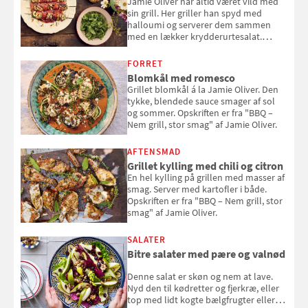
Jamie Oliver har altid været vild med
sin grill. Her griller han spyd med
halloumi og serverer dem sammen
med en lækker krydderurtesalat.
Opskriften er fra “BBQ – Nem grill, stor
smag" af Jamie Oliver.
FORRET
Blomkål med romesco
Grillet blomkål á la Jamie Oliver. Den
tykke, blendede sauce smager af sol
og sommer. Opskriften er fra "BBQ –
Nem grill, stor smag" af Jamie Oliver.
AFTENSMAD
Grillet kylling med chili og citron
En hel kylling på grillen med masser af
smag. Server med kartofler i både.
Opskriften er fra "BBQ – Nem grill, stor
smag" af Jamie Oliver.
SALATER
Bitre salater med pære og valnød
Denne salat er skøn og nem at lave.
Nyd den til kødretter og fjerkræ, eller
top med lidt kogte bælgfrugter eller