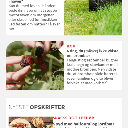
i haven?
Kan du med loven i hånden
bede din nabo om at stoppe
motorsaven om morgenen
eller skrue ned for musikken
ved festen om natten? Få svar
her
BÆR
6 ting, du (måske) ikke vidste
om brombær
I august og september bugner
krat, hegn og skovkanter med
modne brombær. Men vidste
du, at brombær både hører til
rosenfamilien og ofte bliver
forvekslet med korbær?
Samvirke har samlet seks ting,
du (måske) ikke vidste om
brombær
NYESTE
OPSKRIFTER
SNACKS OG TILBEHØR
Spyd med halloumi og jordbær