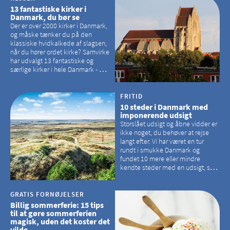
13 fantastiske kirker i
Danmark, du bør se
Der er over 2000 kirker i Danmark,
og måske tænker du på den
klassiske hvidkalkede af slagsen,
når du hører ordet kirke? Samvirke
har udvalgt 13 fantastiske og
særlige kirker i hele Danmark - og
der er langt mellem den klassiske,
hvidkalkede kirke. Se et bud på,
hvilke kirker, der er en omvej værd
FRITID
10 steder i Danmark med
imponerende udsigt
Storslået udsigt og åbne vidder er
ikke noget, du behøver at rejse
langt efter. Vi har været en tur
rundt i smukke Danmark og
fundet 10 mere eller mindre
kendte steder med en udsigt, som
kan tage pusten fra de fleste
GRATIS FORNØJELSER
Billig sommerferie: 15 tips
til at gøre sommerferien
magisk, uden det koster det
vilde