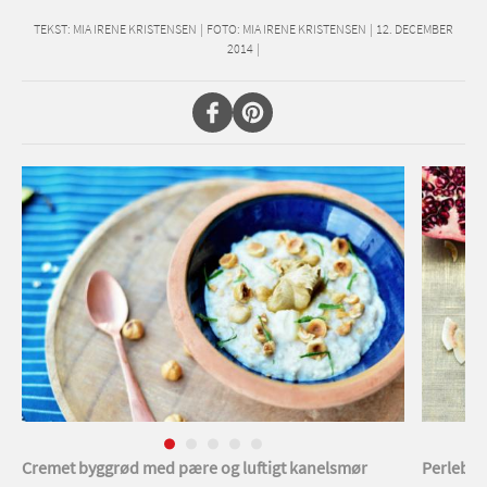
TEKST:
MIA IRENE KRISTENSEN
|
FOTO: MIA IRENE KRISTENSEN
|
12. DECEMBER
2014
|
Cremet byggrød med pære og luftigt kanelsmør
Perleby