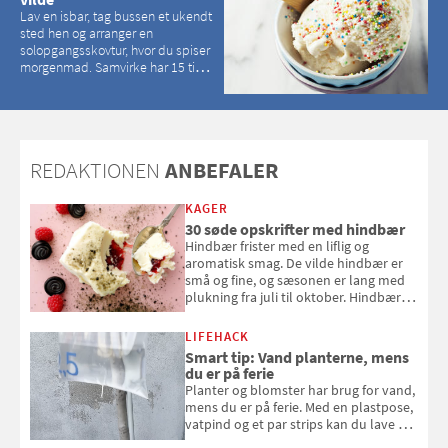
Lav en isbar, tag bussen et ukendt
sted hen og arranger en
solopgangsskovtur, hvor du spiser
morgenmad. Samvirke har 15 tips
til, hvordan du kan have en
magisk ferie, uden at det koster
dig det vilde
REDAKTIONEN
ANBEFALER
KAGER
30 søde opskrifter med hindbær
Hindbær frister med en liflig og
aromatisk smag. De vilde hindbær er
små og fine, og sæsonen er lang med
plukning fra juli til oktober. Hindbær
kan spises direkte fra busken, eller du
kan bruge dine hindbær i alt fra
LIFEHACK
bagværk og salater til is og syltning.
Smart tip: Vand planterne, mens
du er på ferie
Planter og blomster har brug for vand,
mens du er på ferie. Med en plastpose,
vatpind og et par strips kan du lave dit
eget vandingssystem, så du slipper for