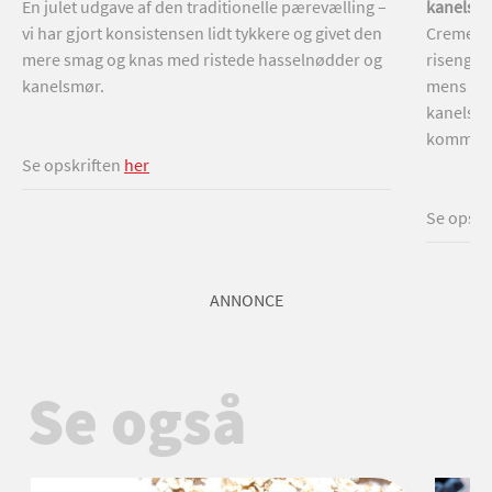
En julet udgave af den traditionelle pærevælling –
kanelsu
vi har gjort konsistensen lidt tykkere og givet den
Cremet o
mere smag og knas med ristede hasselnødder og
risengrø
kanelsmør.
mens top
kanelsukk
kommer 
Se opskriften
her
Se opskr
ANNONCE
Se også