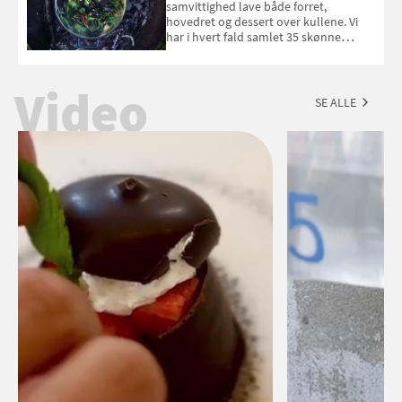
september 2026.
samvittighed lave både forret,
hovedret og dessert over kullene. Vi
har i hvert fald samlet 35 skønne
forslag til en sommeraften i grillens
tegn.
Video
SE ALLE