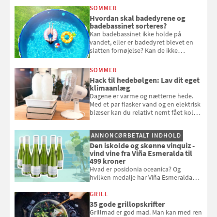
at bede naboen om at vande eller
SOMMER
komme hjem til døde planter
Hvordan skal badedyrene og
badebassinet sorteres?
Kan badebassinet ikke holde på
vandet, eller er badedyret blevet en
slatten fornøjelse? Kan de ikke
repareres, skal du være særligt
opmærksom, når du smider
SOMMER
badebassinet eller et badedyr ud
Hack til hedebølgen: Lav dit eget
klimaanlæg
Dagene er varme og nætterne hede.
Med et par flasker vand og en elektrisk
blæser kan du relativt nemt fået koldt
pust, når der er varmt ude og inde. Klik
og se, hvordan du gør
ANNONCØRBETALT INDHOLD
Den iskolde og skønne vinquiz -
vind vine fra Viña Esmeralda til
499 kroner
Hvad er posidonia oceanica? Og
hvilken medalje har Viña Esmeralda
White fået ved Mundus vini i 2026? Gæt
med i Samvirkes skønne vinquiz, hvor
GRILL
du kan vinde 6 flasker vin fra Viña
35 gode grillopskrifter
Esmeralda. Konkurrencen slutter 1.
Grillmad er god mad. Man kan med ren