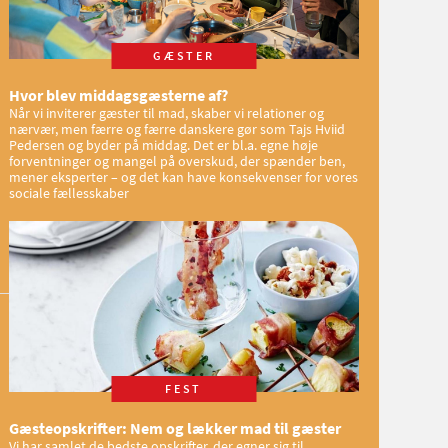
GÆSTER
Hvor blev middagsgæsterne af?
Når vi inviterer gæster til mad, skaber vi relationer og
nærvær, men færre og færre danskere gør som Tajs Hviid
Pedersen og byder på middag. Det er bl.a. egne høje
forventninger og mangel på overskud, der spænder ben,
mener eksperter – og det kan have konsekvenser for vores
sociale fællesskaber
FEST
Gæsteopskrifter: Nem og lækker mad til gæster
Vi har samlet de bedste opskrifter, der egner sig til