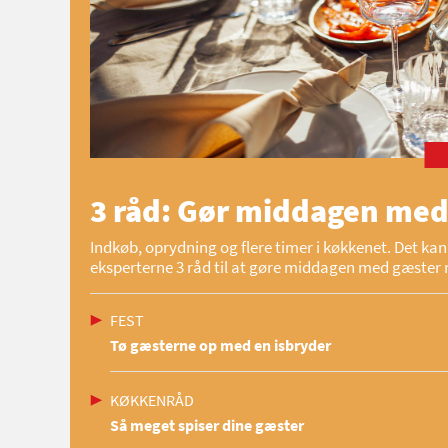
3 råd: Gør middagen med
Indkøb, oprydning og flere timer i køkkenet. Det kan 
eksperterne 3 råd til at gøre middagen med gæster 
FEST
Tø gæsterne op med en isbryder
KØKKENRÅD
Så meget spiser dine gæster