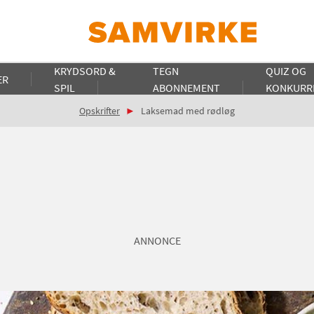
KRYDSORD &
TEGN
QUIZ OG
ER
SPIL
ABONNEMENT
KONKURR
Opskrifter
Laksemad med rødløg
ANNONCE