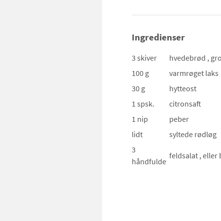
Ingredienser
3 skiver
hvedebrød
, gr
100 g
varmrøget laks
30 g
hytteost
1 spsk.
citronsaft
1 nip
peber
lidt
syltede rødløg
3
feldsalat
, elle
håndfulde