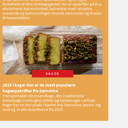
forkælelse af dine middagsgæster. Her er opskrifter på bl.a.
ølmarineret kalveschnitzel, kalvetatar med calvados,
snowcrab og kammuslinger i brunet citronsmør og snacks
til baconelskere
KAGER
2025 i kage: Her er de mest populære
kageopskrifter fra Samvirke
Transportabel citronsandkage, den traditionelle
banankage, romkugler, snitter og kanelsnegle i airfryer.
Kager har en stor plads i hjertet hos Samvirkes læsere. Kig
med og se alle favoritterne fra 2025