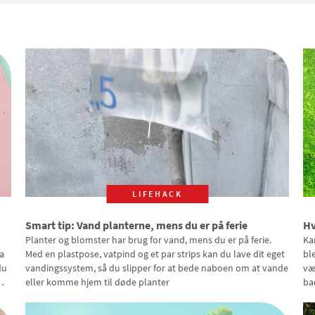
LIFEHACK
Smart tip: Vand planterne, mens du er på ferie
Hv
Planter og blomster har brug for vand, mens du er på ferie.
Ka
a
Med en plastpose, vatpind og et par strips kan du lave dit eget
bl
du
vandingssystem, så du slipper for at bede naboen om at vande
væ
eller komme hjem til døde planter
ba