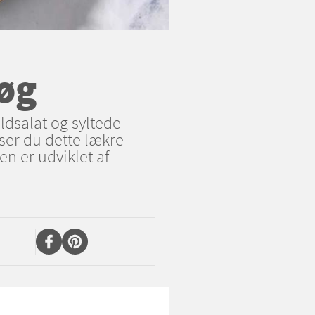
øg
ldsalat og syltede
iser du dette lækre
n er udviklet af