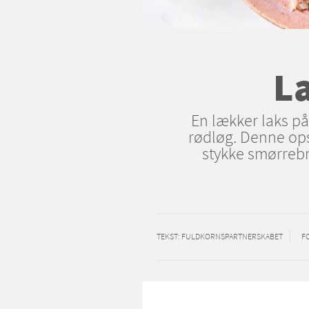
L
En lækker laks på
rødløg. Denne opsk
stykke smørrebr
TEKST
: FULDKORNSPARTNERSKABET
F