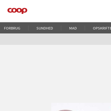
Gå
til
hovedindhold
Main
FORBRUG
SUNDHED
MAD
OPSKRIFT
navigation
Brødkrumme