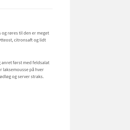
 og røres til den er meget
teost, citronsaft og lidt
 anret først med feldsalat
er laksemousse på hver
rødløg og server straks.