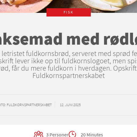
FISK
aksemad med rødl
 letristet fuldkornsbrød, serveret med sprød fe
rift lever ikke op til fuldkornslogoet, men sp
ød, får du mere fuldkorn i hverdagen. Opskrifte
Fuldkornspartnerskabet
OTO
: FULDKORNSPARTNERSKABET
12. JUNI 2025
3 Personer
20 Minutes