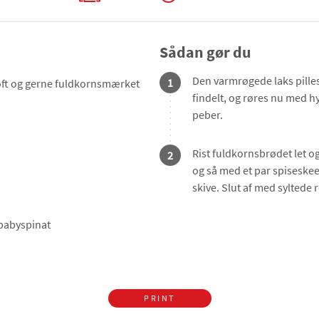
Sådan gør du
Den varmrøgede laks pilles
1
oft og gerne fuldkornsmærket
findelt, og røres nu med hyt
peber.
Rist fuldkornsbrødet let og
2
og så med et par spiseske
skive. Slut af med syltede 
r babyspinat
PRINT