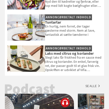
Nyd den til kødretter og fjerkræ, eller
top med lidt kogte bælgfrugter eller
en rest kylling, og nyd den som et let,
selvstændigt måltid. Opskriften er fra
ANNONCØRBETALT INDHOLD
Louisa Lorangs kogebog "Salat".
Tuntartar
En hurtig, nem forret, der tager
gæsterne med storm. Nem at lave,
fantastisk at sætte tænderne i
ANNONCØRBETALT INDHOLD
Laks med citrus og koriander
Stegt laks får friskhed fra en sauce med
citrus og koriander. En enkel, farverig
ret, der passer godt til et glas frisk vin.
Opskriften er udviklet af Viña
Esmeralda.
Podcast
SE ALLE