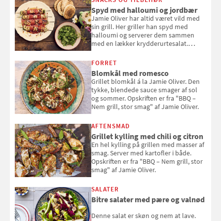
Spyd med halloumi og jordbær
Jamie Oliver har altid været vild med
sin grill. Her griller han spyd med
halloumi og serverer dem sammen
med en lækker krydderurtesalat.
Opskriften er fra “BBQ – Nem grill, stor
smag" af Jamie Oliver.
FORRET
Blomkål med romesco
Grillet blomkål á la Jamie Oliver. Den
tykke, blendede sauce smager af sol
og sommer. Opskriften er fra "BBQ –
Nem grill, stor smag" af Jamie Oliver.
AFTENSMAD
Grillet kylling med chili og citron
En hel kylling på grillen med masser af
smag. Server med kartofler i både.
Opskriften er fra "BBQ – Nem grill, stor
smag" af Jamie Oliver.
SALATER
Bitre salater med pære og valnød
Denne salat er skøn og nem at lave.