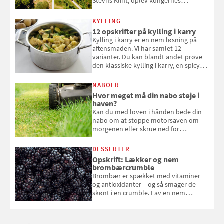
Stevns Klint, oplev kongernes
gravkirke i Roskilde og se tidevandet
forvandle Vadehavet. Her er de 10
KYLLING
danske steder på UNESCO's
12 opskrifter på kylling i karry
verdensarvsliste
Kylling i karry er en nem løsning på
aftensmaden. Vi har samlet 12
varianter. Du kan blandt andet prøve
den klassiske kylling i karry, en spicy
suppe eller kylling med kokosris.
Velbekomme!
NABOER
Hvor meget må din nabo støje i
haven?
Kan du med loven i hånden bede din
nabo om at stoppe motorsaven om
morgenen eller skrue ned for
musikken ved festen om natten? Få
svar her
DESSERTER
Opskrift: Lækker og nem
brombærcrumble
Brombær er spækket med vitaminer
og antioxidanter – og så smager de
skønt i en crumble. Lav en nem
brombærcrumble, der er klar på under
en time, og som smelter på tungen