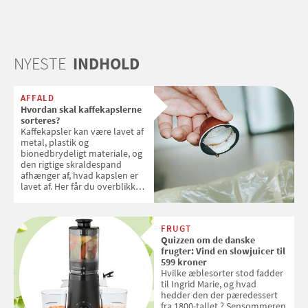
NYESTE
INDHOLD
AFFALD
Hvordan skal kaffekapslerne
sorteres?
Kaffekapsler kan være lavet af
metal, plastik og
bionedbrydeligt materiale, og
den rigtige skraldespand
afhænger af, hvad kapslen er
lavet af. Her får du overblikket
over, hvordan kaffekapslerne
skal sorteres
FRUGT
Quizzen om de danske
frugter: Vind en slowjuicer til
599 kroner
Hvilke æblesorter stod fadder
til Ingrid Marie, og hvad
hedder den der pæredessert
fra 1800-tallet ? Sensommeren