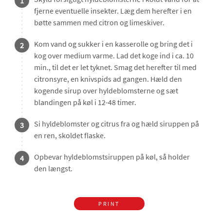
1
fjerne eventuelle insekter. Læg dem herefter i en
bøtte sammen med citron og limeskiver.
Kom vand og sukker i en kasserolle og bring det i
2
kog over medium varme. Lad det koge ind i ca. 10
min., til det er let tyknet. Smag det herefter til med
citronsyre, en knivspids ad gangen. Hæld den
kogende sirup over hyldeblomsterne og sæt
blandingen på køl i 12-48 timer.
Si hyldeblomster og citrus fra og hæld siruppen på
3
en ren, skoldet flaske.
Opbevar hyldeblomstsiruppen på køl, så holder
4
den længst.
PRINT