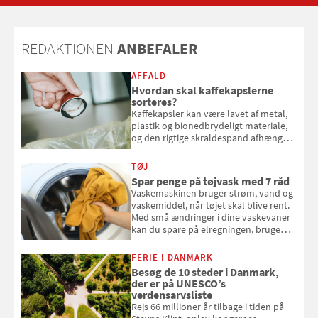
mere til enhver smag – og også til
dem, der gerne vil køre hjem efter
sommerfesten
REDAKTIONEN
ANBEFALER
AFFALD
Hvordan skal kaffekapslerne
sorteres?
Kaffekapsler kan være lavet af metal,
plastik og bionedbrydeligt materiale,
og den rigtige skraldespand afhænger
af, hvad kapslen er lavet af. Her får du
overblikket over, hvordan
TØJ
kaffekapslerne skal sorteres
Spar penge på tøjvask med 7 råd
Vaskemaskinen bruger strøm, vand og
vaskemiddel, når tøjet skal blive rent.
Med små ændringer i dine vaskevaner
kan du spare på elregningen, bruge
mindre vand og sæbe og forlænge
vaskemaskinens levetid. Samvirke har
FERIE I DANMARK
samlet 7 enkle råd til at spare penge
Besøg de 10 steder i Danmark,
på tøjvasken
der er på UNESCO’s
verdensarvsliste
Rejs 66 millioner år tilbage i tiden på