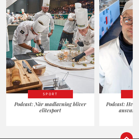
SPORT
Podcast: Når madlavning bliver
Podcast: Hvad
elitesport
ansvarli