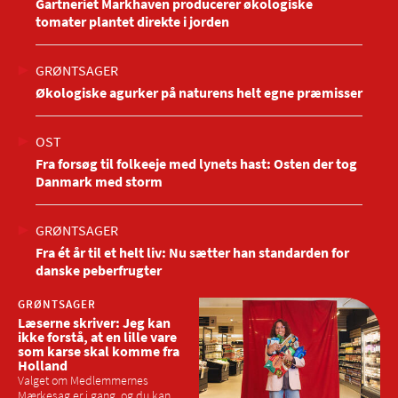
Gartneriet Markhaven producerer økologiske
tomater plantet direkte i jorden
GRØNTSAGER
Økologiske agurker på naturens helt egne præmisser
OST
Fra forsøg til folkeeje med lynets hast: Osten der tog
Danmark med storm
GRØNTSAGER
Fra ét år til et helt liv: Nu sætter han standarden for
danske peberfrugter
GRØNTSAGER
Læserne skriver: Jeg kan
ikke forstå, at en lille vare
som karse skal komme fra
Holland
Valget om Medlemmernes
Mærkesag er i gang, og du kan