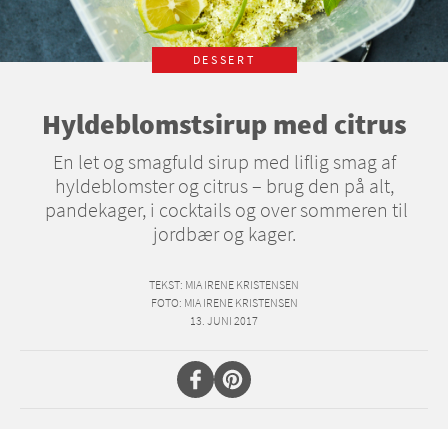
DESSERT
Hyldeblomstsirup med citrus
En let og smagfuld sirup med liflig smag af
hyldeblomster og citrus – brug den på alt,
pandekager, i cocktails og over sommeren til
jordbær og kager.
TEKST
: MIA IRENE KRISTENSEN
FOTO
: MIA IRENE KRISTENSEN
13. JUNI 2017