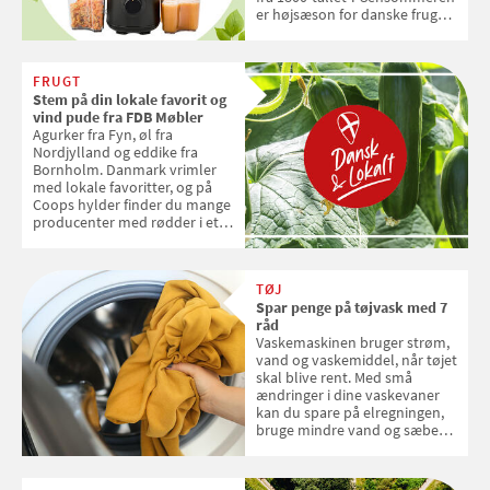
er højsæson for danske fruger,
og lige nu kan du stemme om
dine danske og lokale
favoritter. Det fejrer Samvirke
FRUGT
med en quiz om alt det danske
Stem på din lokale favorit og
frugt, vi elsker. Konkurrencen
vind pude fra FDB Møbler
slutter fredag d. 18. september
Agurker fra Fyn, øl fra
2026
Nordjylland og eddike fra
Bornholm. Danmark vrimler
med lokale favoritter, og på
Coops hylder finder du mange
producenter med rødder i et
sted, en smag og stolthed. Nu
kan du stemme på din lokale
favorit og vinde en pude fra
TØJ
FDB Møbler til en værdi af 599
Spar penge på tøjvask med 7
kroner
råd
Vaskemaskinen bruger strøm,
vand og vaskemiddel, når tøjet
skal blive rent. Med små
ændringer i dine vaskevaner
kan du spare på elregningen,
bruge mindre vand og sæbe
og forlænge vaskemaskinens
levetid. Samvirke har samlet 7
enkle råd til at spare penge på