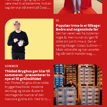
være med til at bestemme, hvilken
sag der skal stå øverst på Coops
dagsorden i 2026. Vi har spurgt
Samvirkes læsere, hvor meget de
lokale varer skal fylde på
IS
hylderne, og hvad der skal til for at
Populær Irma-is er tilbage:
vælge dansk og lokalt frem for
Bedre end nogensinde før
udenlandske varer
Den har været væk fra hylderne i
nogle år, men nu kan du igen få
stillet din lyst til Irma-is. Den er
nemlig tilbage i Coops butikker – i
både velkendte og nye varianter.
Og står det til manden bag,
Morten Heiberg, skal isen være
intet mindre end Danmarks
bedste
SOMMER
Thisted Bryghus gør klar til
sommeren - præsenterer to
nye øl til grillmåltidet
Hos Thisted Bryghus bliver stolte
bryggeritraditioner, moderne
teknologi og lokale råvarer til
velsmagende nuancer af den
klassiske gyldne drik. Med to nye
økologiske grill-øl er der nu endnu