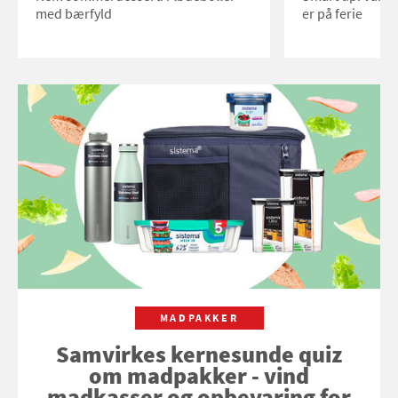
med bærfyld
er på ferie
MADPAKKER
Samvirkes kernesunde quiz
om madpakker - vind
madkasser og opbevaring for