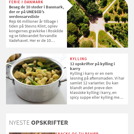
FERIE I DANMARK
tøjvasken
Besøg de 10 steder i Danmark,
der er på UNESCO’s
verdensarvsliste
Rejs 66 millioner år tilbage i
tiden på Stevns Klint, oplev
kongernes gravkirke i Roskilde
og se tidevandet forvandle
Vadehavet. Her er de 10
danske steder på UNESCO's
verdensarvsliste
KYLLING
12 opskrifter på kylling i
karry
Kylling i karry er en nem
løsning på aftensmaden. Vi har
samlet 12 varianter. Du kan
blandt andet prøve den
klassiske kylling i karry, en
spicy suppe eller kylling med
kokosris. Velbekomme!
NYESTE
OPSKRIFTER
SNACKS OG TILBEHØR