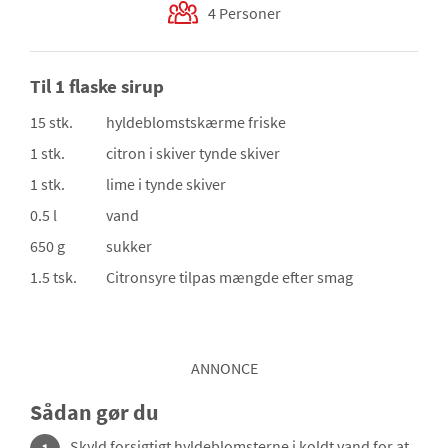
4 Personer
Til 1 flaske sirup
15 stk.
hyldeblomstskærme
friske
1 stk.
citron i skiver
tynde skiver
1 stk.
lime
i tynde skiver
0.5 l
vand
650 g
sukker
1.5 tsk.
Citronsyre
tilpas mængde efter smag
ANNONCE
Sådan gør du
Skyld forsigtigt hyldeblomsterne i koldt vand for at