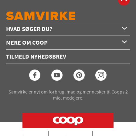
HVAD SØGER DU?
Forside
MERE OM COOP
Opskrifter
Om os
Konkurrencer
TILMELD NYHEDSBREV
Annoncering
Podcast
Coop.dk
Video
Coop medlem
Arkiv
Seneste Samvirke-magasin
Samvirke er nyt om forbrug, mad og mennesker til Coops 2
mio. medejere.