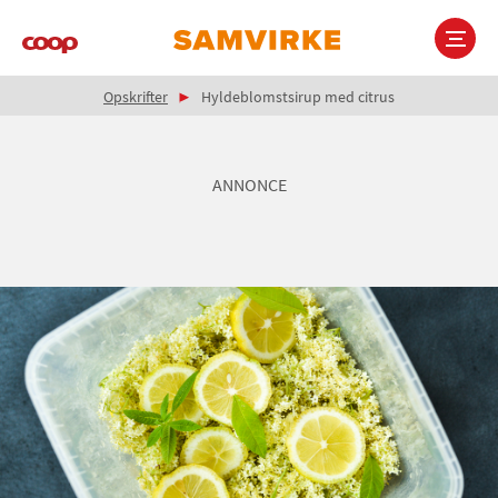
Gå
til
hovedindhold
Brødkrumme
Main
Opskrifter
Hyldeblomstsirup med citrus
navigation
ANNONCE