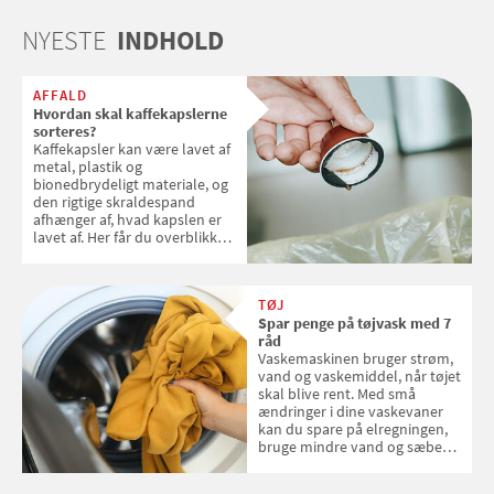
NYESTE
INDHOLD
AFFALD
Hvordan skal kaffekapslerne
sorteres?
Kaffekapsler kan være lavet af
metal, plastik og
bionedbrydeligt materiale, og
den rigtige skraldespand
afhænger af, hvad kapslen er
lavet af. Her får du overblikket
over, hvordan kaffekapslerne
skal sorteres
TØJ
Spar penge på tøjvask med 7
råd
Vaskemaskinen bruger strøm,
vand og vaskemiddel, når tøjet
skal blive rent. Med små
ændringer i dine vaskevaner
kan du spare på elregningen,
bruge mindre vand og sæbe
og forlænge vaskemaskinens
levetid. Samvirke har samlet 7