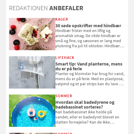
REDAKTIONEN
ANBEFALER
KAGER
30 søde opskrifter med hindbær
Hindbær frister med en liflig og
aromatisk smag. De vilde hindbær er
små og fine, og sæsonen er lang med
plukning fra juli til oktober. Hindbær
kan spises direkte fra busken, eller du
kan bruge dine hindbær i alt fra
LIFEHACK
bagværk og salater til is og syltning.
Smart tip: Vand planterne, mens
du er på ferie
Planter og blomster har brug for vand,
mens du er på ferie. Med en plastpose,
vatpind og et par strips kan du lave dit
eget vandingssystem, så du slipper for
at bede naboen om at vande eller
SOMMER
komme hjem til døde planter
Hvordan skal badedyrene og
badebassinet sorteres?
Kan badebassinet ikke holde på
vandet, eller er badedyret blevet en
slatten fornøjelse? Kan de ikke
repareres, skal du være særligt
opmærksom, når du smider