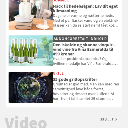
SOMMER
badebassinet eller et badedyr ud
Hack til hedebølgen: Lav dit eget
klimaanlæg
Dagene er varme og nætterne hede.
Med et par flasker vand og en elektrisk
blæser kan du relativt nemt fået koldt
pust, når der er varmt ude og inde. Klik
og se, hvordan du gør
ANNONCØRBETALT INDHOLD
Den iskolde og skønne vinquiz -
vind vine fra Viña Esmeralda til
499 kroner
Hvad er posidonia oceanica? Og
hvilken medalje har Viña Esmeralda
White fået ved Mundus vini i 2026? Gæt
med i Samvirkes skønne vinquiz, hvor
GRILL
du kan vinde 6 flasker vin fra Viña
35 gode grillopskrifter
Esmeralda. Konkurrencen slutter 1.
Grillmad er god mad. Man kan med ren
september 2026.
samvittighed lave både forret,
hovedret og dessert over kullene. Vi
har i hvert fald samlet 35 skønne
forslag til en sommeraften i grillens
tegn.
Video
SE ALLE