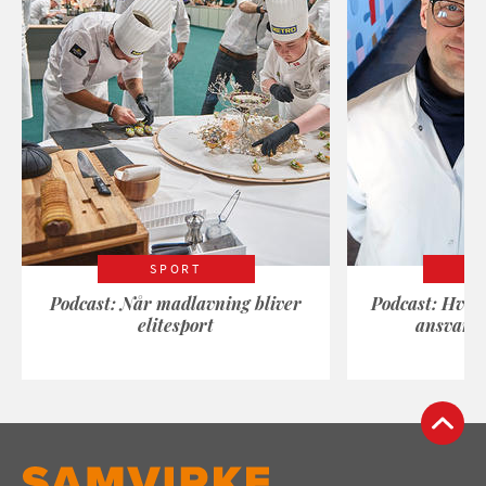
SPORT
Podcast: Når madlavning bliver
Podcast: Hvad
elitesport
ansvarli