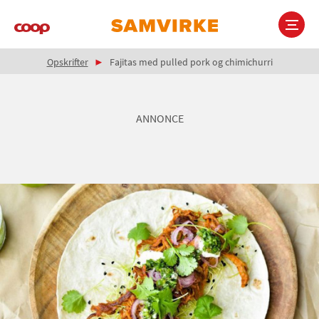
Gå
til
hovedindhold
Brødkrumme
Main
Opskrifter
Fajitas med pulled pork og chimichurri
navigation
ANNONCE