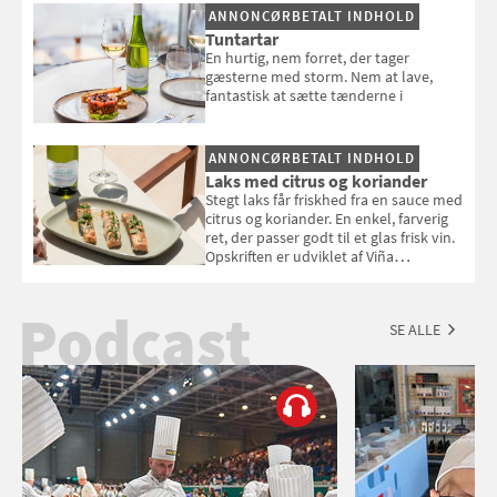
smag" af Jamie Oliver.
ANNONCØRBETALT INDHOLD
Tuntartar
En hurtig, nem forret, der tager
gæsterne med storm. Nem at lave,
fantastisk at sætte tænderne i
ANNONCØRBETALT INDHOLD
Laks med citrus og koriander
Stegt laks får friskhed fra en sauce med
citrus og koriander. En enkel, farverig
ret, der passer godt til et glas frisk vin.
Opskriften er udviklet af Viña
Esmeralda.
Podcast
SE ALLE