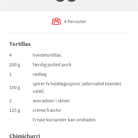
4 Personer
Tortillas
4
hvedetortillas
200 g
færdig pulled pork
1
rødløg
spirer
fx hvidløgsspirer (alternativt blandet
100 g
salat)
2
avocadoer
i skiver
125 g
creme fraiche
-
Friske koriander
kan undlades
Chimichurri