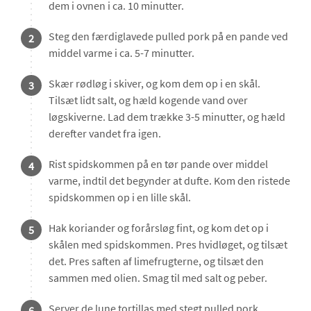
dem i ovnen i ca. 10 minutter.
Steg den færdiglavede pulled pork på en pande ved
2
middel varme i ca. 5-7 minutter.
Skær rødløg i skiver, og kom dem op i en skål.
3
Tilsæt lidt salt, og hæld kogende vand over
løgskiverne. Lad dem trække 3-5 minutter, og hæld
derefter vandet fra igen.
Rist spidskommen på en tør pande over middel
4
varme, indtil det begynder at dufte. Kom den ristede
spidskommen op i en lille skål.
Hak koriander og forårsløg fint, og kom det op i
5
skålen med spidskommen. Pres hvidløget, og tilsæt
det. Pres saften af limefrugterne, og tilsæt den
sammen med olien. Smag til med salt og peber.
Server de lune tortillas med stegt pulled pork,
6