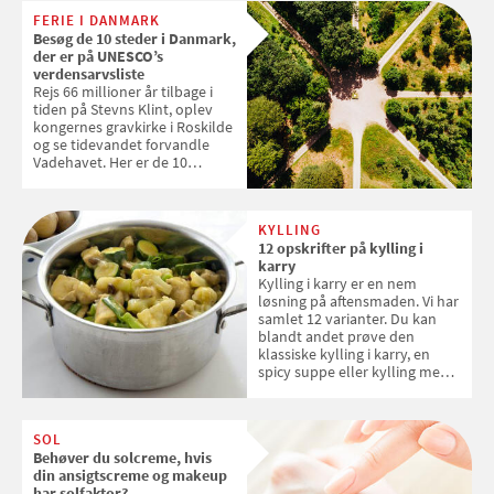
enkle råd til at spare penge på
FERIE I DANMARK
tøjvasken
Besøg de 10 steder i Danmark,
der er på UNESCO’s
verdensarvsliste
Rejs 66 millioner år tilbage i
tiden på Stevns Klint, oplev
kongernes gravkirke i Roskilde
og se tidevandet forvandle
Vadehavet. Her er de 10
danske steder på UNESCO's
verdensarvsliste
KYLLING
12 opskrifter på kylling i
karry
Kylling i karry er en nem
løsning på aftensmaden. Vi har
samlet 12 varianter. Du kan
blandt andet prøve den
klassiske kylling i karry, en
spicy suppe eller kylling med
kokosris. Velbekomme!
SOL
Behøver du solcreme, hvis
din ansigtscreme og makeup
har solfaktor?