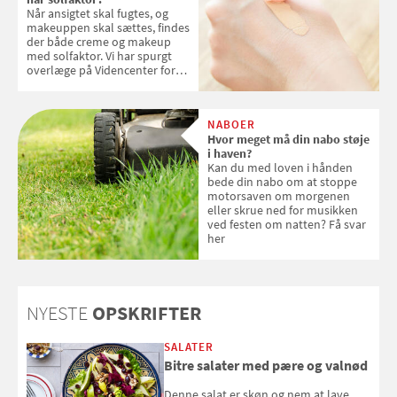
Når ansigtet skal fugtes, og
makeuppen skal sættes, findes
der både creme og makeup
med solfaktor. Vi har spurgt
overlæge på Videncenter for
Hudkræft, Stine Regin Wiegell,
om ansigtscreme og makeup
med SPF kan erstatte
NABOER
solcreme, når man bevæger
Hvor meget må din nabo støje
sig ud i solen
i haven?
Kan du med loven i hånden
bede din nabo om at stoppe
motorsaven om morgenen
eller skrue ned for musikken
ved festen om natten? Få svar
her
NYESTE
OPSKRIFTER
SALATER
Bitre salater med pære og valnød
Denne salat er skøn og nem at lave.