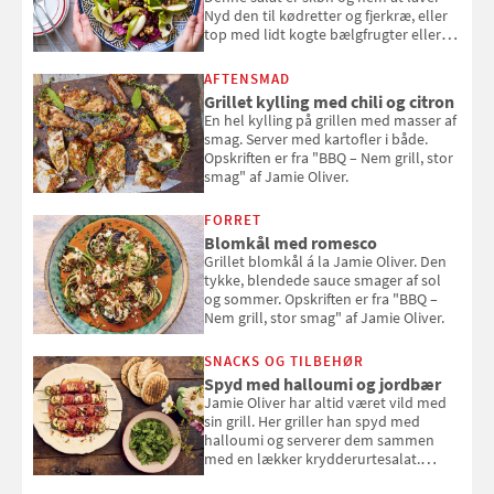
Nyd den til kødretter og fjerkræ, eller
top med lidt kogte bælgfrugter eller
en rest kylling, og nyd den som et let,
selvstændigt måltid. Opskriften er fra
AFTENSMAD
Louisa Lorangs kogebog "Salat".
Grillet kylling med chili og citron
En hel kylling på grillen med masser af
smag. Server med kartofler i både.
Opskriften er fra "BBQ – Nem grill, stor
smag" af Jamie Oliver.
FORRET
Blomkål med romesco
Grillet blomkål á la Jamie Oliver. Den
tykke, blendede sauce smager af sol
og sommer. Opskriften er fra "BBQ –
Nem grill, stor smag" af Jamie Oliver.
SNACKS OG TILBEHØR
Spyd med halloumi og jordbær
Jamie Oliver har altid været vild med
sin grill. Her griller han spyd med
halloumi og serverer dem sammen
med en lækker krydderurtesalat.
Opskriften er fra “BBQ – Nem grill, stor