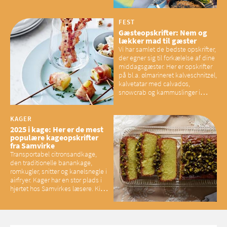
overskud, der spænder ben,
mener eksperter – og det kan
have konsekvenser for vores
FEST
sociale fællesskaber
Gæsteopskrifter: Nem og
lækker mad til gæster
Vi har samlet de bedste opskrifter,
der egner sig til forkælelse af dine
middagsgæster. Her er opskrifter
på bl.a. ølmarineret kalveschnitzel,
kalvetatar med calvados,
snowcrab og kammuslinger i
brunet citronsmør og snacks til
baconelskere
KAGER
2025 i kage: Her er de mest
populære kageopskrifter
fra Samvirke
Transportabel citronsandkage,
den traditionelle banankage,
romkugler, snitter og kanelsnegle i
airfryer. Kager har en stor plads i
hjertet hos Samvirkes læsere. Kig
med og se alle favoritterne fra
2025