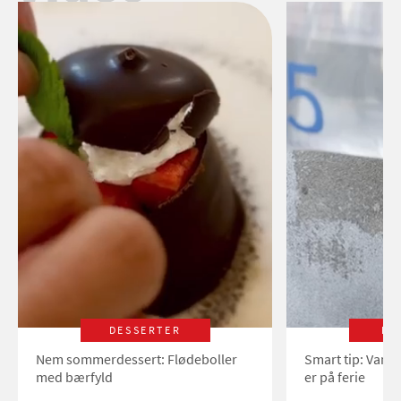
DESSERTER
LI
Nem sommerdessert: Flødeboller
Smart tip: Vand
med bærfyld
er på ferie