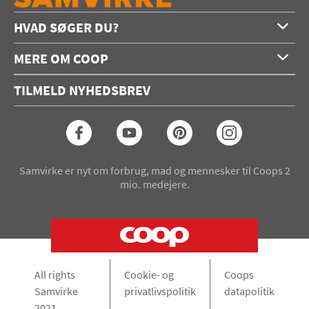
HVAD SØGER DU?
Forside
MERE OM COOP
Opskrifter
Om os
Konkurrencer
TILMELD NYHEDSBREV
Annoncering
Podcast
Coop.dk
Video
Coop medlem
Arkiv
Seneste Samvirke-magasin
Samvirke er nyt om forbrug, mad og mennesker til Coops 2
mio. medejere.
All rights
Cookie- og
Coops
Samvirke
privatlivspolitik
datapolitik
2021