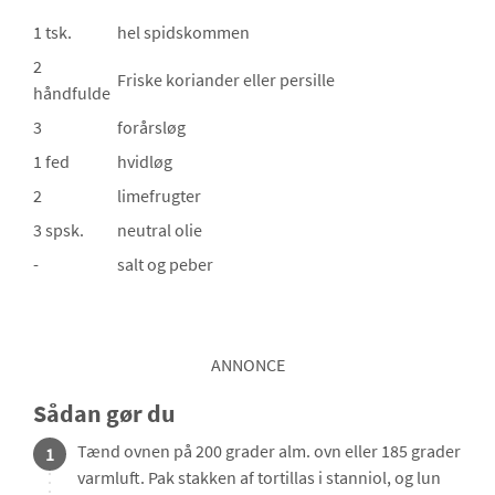
1 tsk.
hel spidskommen
2
Friske koriander
eller persille
håndfulde
3
forårsløg
1 fed
hvidløg
2
limefrugter
3 spsk.
neutral olie
-
salt og peber
ANNONCE
Sådan gør du
Tænd ovnen på 200 grader alm. ovn eller 185 grader
1
varmluft. Pak stakken af tortillas i stanniol, og lun