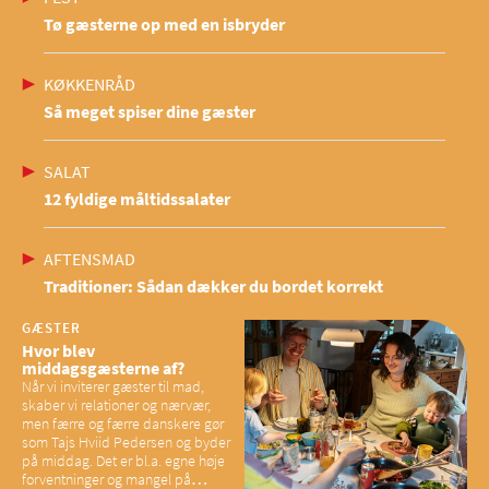
Tø gæsterne op med en isbryder
KØKKENRÅD
Så meget spiser dine gæster
SALAT
12 fyldige måltidssalater
AFTENSMAD
Traditioner: Sådan dækker du bordet korrekt
GÆSTER
Hvor blev
middagsgæsterne af?
Når vi inviterer gæster til mad,
skaber vi relationer og nærvær,
men færre og færre danskere gør
som Tajs Hviid Pedersen og byder
på middag. Det er bl.a. egne høje
forventninger og mangel på