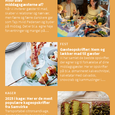
Hvor blev
middagsgæsterne af?
Når vi inviterer gæster til mad,
skaber vi relationer og nærvær,
men færre og færre danskere gør
som Tajs Hviid Pedersen og byder
på middag. Det er bl.a. egne høje
forventninger og mangel på
overskud, der spænder ben,
mener eksperter – og det kan
have konsekvenser for vores
FEST
sociale fællesskaber
Gæsteopskrifter: Nem og
lækker mad til gæster
Vi har samlet de bedste opskrifter,
der egner sig til forkælelse af dine
middagsgæster. Her er opskrifter
på bl.a. ølmarineret kalveschnitzel,
kalvetatar med calvados,
snowcrab og kammuslinger i
brunet citronsmør og snacks til
baconelskere
KAGER
2025 i kage: Her er de mest
populære kageopskrifter
fra Samvirke
Transportabel citronsandkage,