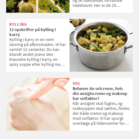
og se tidevandet forvandle
Vadehavet. Her er de 10
danske steder på UNESCO's
verdensarvsliste
KYLLING
12 opskrifter på kylling i
karry
Kylling i karry er en nem
løsning på aftensmaden. Vi har
samlet 12 varianter. Du kan
blandt andet prøve den
klassiske kylling i karry, en
spicy suppe eller kylling med
kokosris. Velbekomme!
SOL
Behøver du solcreme, hvis
din ansigtscreme og makeup
har solfaktor?
Når ansigtet skal fugtes, og
makeuppen skal sættes, findes
der både creme og makeup
med solfaktor. Vi har spurgt
overlæge på Videncenter for
Hudkræft, Stine Regin Wiegell,
om ansigtscreme og makeup
med SPF kan erstatte