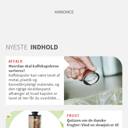
ANNONCE
NYESTE
INDHOLD
AFFALD
Hvordan skal kaffekapslerne
sorteres?
Kaffekapsler kan være lavet af
metal, plastik og
bionedbrydeligt materiale, og
den rigtige skraldespand
afhænger af, hvad kapslen er
lavet af. Her får du overblikket
over, hvordan kaffekapslerne
skal sorteres
FRUGT
Quizzen om de danske
frugter: Vind en slowjuicer til