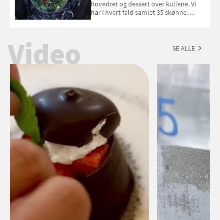
hovedret og dessert over kullene. Vi
har i hvert fald samlet 35 skønne
forslag til en sommeraften i grillens
tegn.
Video
SE ALLE