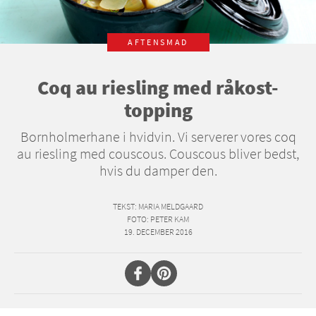
AFTENSMAD
Coq au riesling med råkost-
topping
Bornholmerhane i hvidvin. Vi serverer vores coq
au riesling med couscous. Couscous bliver bedst,
hvis du damper den.
TEKST
: MARIA MELDGAARD
FOTO
: PETER KAM
19. DECEMBER 2016