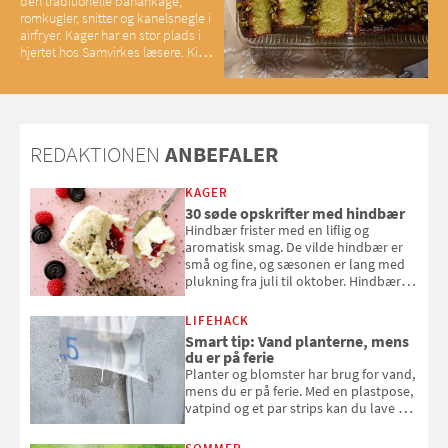
den traditionelle banankage,
romkugler, snitter og kanelsnegle i
airfryer. Kager har en stor plads i
hjertet hos Samvirkes læsere. Kig
med og se alle favoritterne fra
2025
REDAKTIONEN
ANBEFALER
KAGER
30 søde opskrifter med hindbær
Hindbær frister med en liflig og
aromatisk smag. De vilde hindbær er
små og fine, og sæsonen er lang med
plukning fra juli til oktober. Hindbær
kan spises direkte fra busken, eller du
kan bruge dine hindbær i alt fra
LIFEHACK
bagværk og salater til is og syltning.
Smart tip: Vand planterne, mens
du er på ferie
Planter og blomster har brug for vand,
mens du er på ferie. Med en plastpose,
vatpind og et par strips kan du lave dit
eget vandingssystem, så du slipper for
at bede naboen om at vande eller