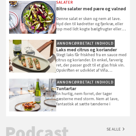
SALATER
Bitre salater med pære og valnød
Denne salat er skøn og nem at lave.
Nyd den til kødretter og fjerkræ, eller
top med lidt kogte bælgfrugter eller
en rest kylling, og nyd den som et let,
selvstændigt måltid. Opskriften er fra
ANNONCØRBETALT INDHOLD
Louisa Lorangs kogebog "Salat".
Laks med citrus og koriander
Stegt laks får friskhed fra en sauce med
citrus og koriander. En enkel, farverig
ret, der passer godt til et glas frisk vin.
Opskriften er udviklet af Viña
Esmeralda.
ANNONCØRBETALT INDHOLD
Tuntartar
En hurtig, nem forret, der tager
gæsterne med storm. Nem at lave,
fantastisk at sætte tænderne i
Podcast
SE ALLE