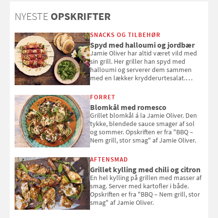
solcreme, når man bevæger
NYESTE
OPSKRIFTER
sig ud i solen
SNACKS OG TILBEHØR
Spyd med halloumi og jordbær
Jamie Oliver har altid været vild med
sin grill. Her griller han spyd med
halloumi og serverer dem sammen
med en lækker krydderurtesalat.
Opskriften er fra “BBQ – Nem grill, stor
smag" af Jamie Oliver.
FORRET
Blomkål med romesco
Grillet blomkål á la Jamie Oliver. Den
tykke, blendede sauce smager af sol
og sommer. Opskriften er fra "BBQ –
Nem grill, stor smag" af Jamie Oliver.
AFTENSMAD
Grillet kylling med chili og citron
En hel kylling på grillen med masser af
smag. Server med kartofler i både.
Opskriften er fra "BBQ – Nem grill, stor
smag" af Jamie Oliver.