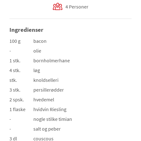
4 Personer
Ingredienser
100 g
bacon
-
olie
1 stk.
bornholmerhane
4 stk.
løg
stk.
knoldselleri
3 stk.
persillerødder
2 spsk.
hvedemel
1 flaske
hvidvin
Riesling
-
nogle stilke timian
-
salt og peber
3 dl
couscous