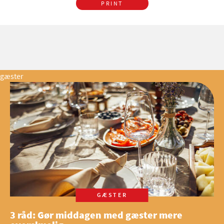
PRINT
gæster
GÆSTER
3 råd: Gør middagen med gæster mere