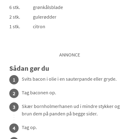
6 stk.
grønkålsblade
2 stk.
gulerødder
1 stk.
citron
ANNONCE
Sådan gør du
Svits bacon i olie i en sauterpande eller gryde.
1
Tag baconen op.
2
Skær bornholmerhanen ud i mindre stykker og
3
brun dem på panden på begge sider.
Tag op.
4