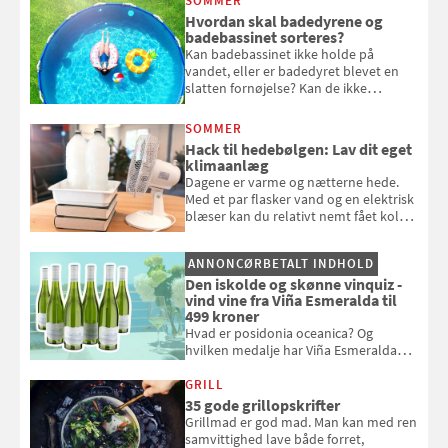
SOMMER
komme hjem til døde planter
Hvordan skal badedyrene og
badebassinet sorteres?
Kan badebassinet ikke holde på
vandet, eller er badedyret blevet en
slatten fornøjelse? Kan de ikke
repareres, skal du være særligt
opmærksom, når du smider
SOMMER
badebassinet eller et badedyr ud
Hack til hedebølgen: Lav dit eget
klimaanlæg
Dagene er varme og nætterne hede.
Med et par flasker vand og en elektrisk
blæser kan du relativt nemt fået koldt
pust, når der er varmt ude og inde. Klik
og se, hvordan du gør
ANNONCØRBETALT INDHOLD
Den iskolde og skønne vinquiz -
vind vine fra Viña Esmeralda til
499 kroner
Hvad er posidonia oceanica? Og
hvilken medalje har Viña Esmeralda
White fået ved Mundus vini i 2026? Gæt
med i Samvirkes skønne vinquiz, hvor
GRILL
du kan vinde 6 flasker vin fra Viña
35 gode grillopskrifter
Esmeralda. Konkurrencen slutter 1.
Grillmad er god mad. Man kan med ren
september 2026.
samvittighed lave både forret,