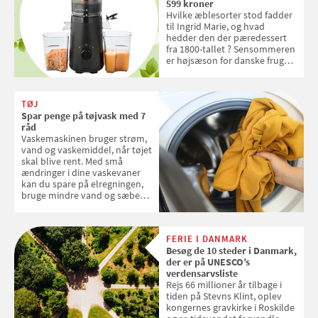
599 kroner
Hvilke æblesorter stod fadder
til Ingrid Marie, og hvad
hedder den der pæredessert
fra 1800-tallet ? Sensommeren
er højsæson for danske fruger,
og lige nu kan du stemme om
dine danske og lokale
favoritter. Det fejrer Samvirke
TØJ
med en quiz om alt det danske
Spar penge på tøjvask med 7
frugt, vi elsker. Konkurrencen
råd
slutter fredag d. 18. september
Vaskemaskinen bruger strøm,
2026
vand og vaskemiddel, når tøjet
skal blive rent. Med små
ændringer i dine vaskevaner
kan du spare på elregningen,
bruge mindre vand og sæbe
og forlænge vaskemaskinens
levetid. Samvirke har samlet 7
enkle råd til at spare penge på
FERIE I DANMARK
tøjvasken
Besøg de 10 steder i Danmark,
der er på UNESCO’s
verdensarvsliste
Rejs 66 millioner år tilbage i
tiden på Stevns Klint, oplev
kongernes gravkirke i Roskilde