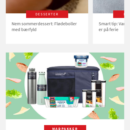
DESSERTER
LI
Nem sommerdessert: Flødeboller
Smart tip: Vand
med bærfyld
er på ferie
MADPAKKER