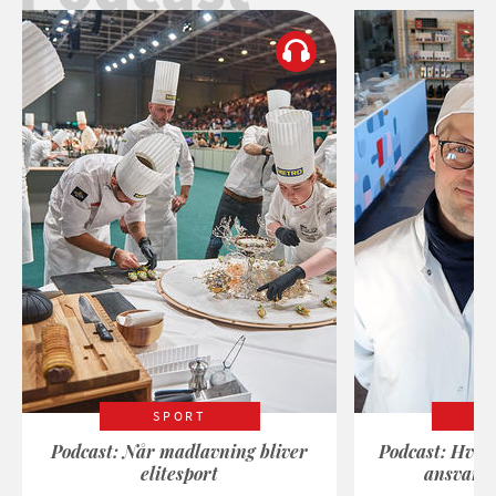
SPORT
Podcast: Når madlavning bliver
Podcast: Hvad
elitesport
ansvarli