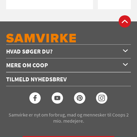
HVAD SØGER DU?
Forside
MERE OM COOP
Opskrifter
Om os
Konkurrencer
TILMELD NYHEDSBREV
Annoncering
Podcast
Coop.dk
Video
Coop medlem
Arkiv
Seneste Samvirke-magasin
Samvirke er nyt om forbrug, mad og mennesker til Coops 2
mio. medejere.