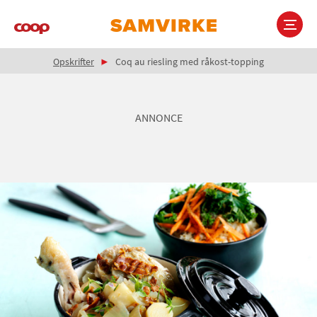
Gå
til
hovedindhold
Brødkrumme
Main
Opskrifter
Coq au riesling med råkost-topping
navigation
ANNONCE