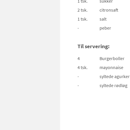
1 tsk.
sukker
2 tsk.
citronsaft
1 tsk.
salt
-
peber
Til servering:
4
Burgerboller
4 tsk.
mayonnaise
-
syltede agurker
-
syltede rødløg