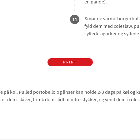
en pande).
Smør de varme burgerboll
11
fyld dem med coleslaw, pul
syltede agurker og syltede
PRINT
 på køl. Pulled portobello og linser kan holde 2-3 dage på køl og k
kær den i skiver, bræk dem i lidt mindre stykker, og vend dem i coles