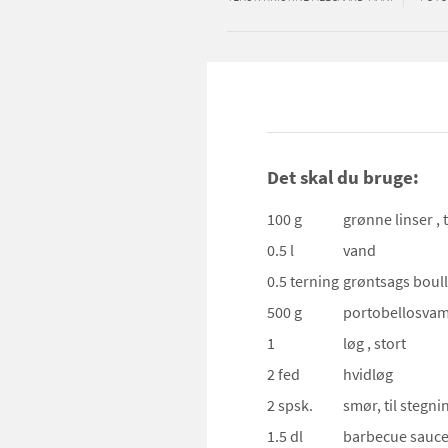
Det skal du bruge:
100 g
grønne linser
,
0.5 l
vand
0.5 terning
grøntsags boul
500 g
portobellosva
1
løg
, stort
2 fed
hvidløg
2 spsk.
smør, til stegni
1.5 dl
barbecue sauc