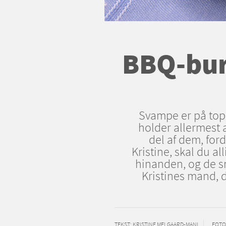
BBQ-bur
Svampe er på topl
holder allermest a
del af dem, ford
Kristine, skal du a
hinanden, og de s
Kristines mand, d
TEKST
: KRISTINE MELGAARD-MANI
FOTO