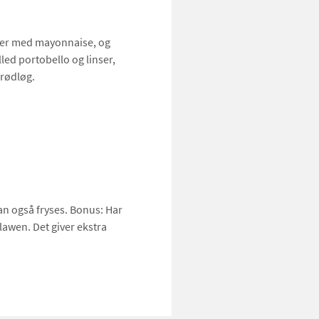
er med mayonnaise, og
led portobello og linser,
 rødløg.
an også fryses. Bonus: Har
lawen. Det giver ekstra