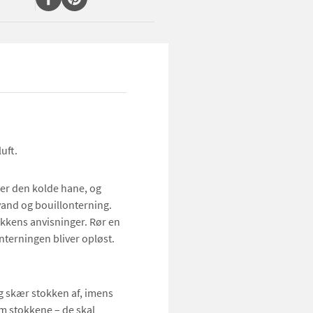
uft.
der den kolde hane, og
and og bouillonterning.
akkens anvisninger. Rør en
nterningen bliver opløst.
g skær stokken af, imens
m stokkene – de skal