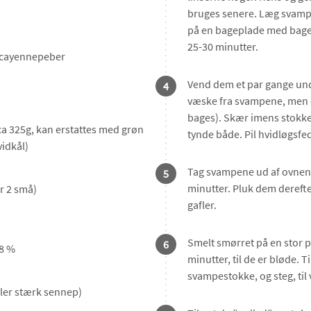
bruges senere. Læg svam
på en bageplade med bagep
25-30 minutter.
er cayennepeber
Vend dem et par gange und
4
væske fra svampene, men d
bages). Skær imens stokkene
ca 325g, kan erstattes med grøn
tynde både. Pil hvidløgsfe
vidkål)
Tag svampene ud af ovnen, 
5
minutter. Pluk dem dereft
er 2 små)
gafler.
Smelt smørret på en stor p
6
18 %
minutter, til de er bløde. 
svampestokke, og steg, ti
ller stærk sennep)