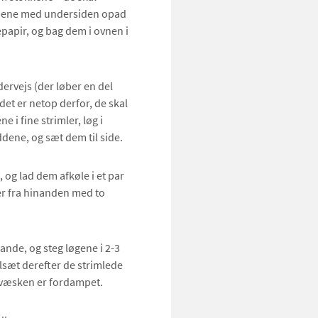
pene med undersiden opad
apir, og bag dem i ovnen i
ervejs (der løber en del
et er netop derfor, de skal
 i fine strimler, løg i
ddene, og sæt dem til side.
og lad dem afkøle i et par
er fra hinanden med to
ande, og steg løgene i 2-3
Tilsæt derefter de strimlede
l væsken er fordampet.