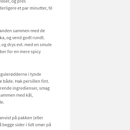
lloer, og pres
erligere et par minutter, til
panden sammen med de
ika, og vend godt rundt.
, og drys evt. med en smule
eber for en mere spicy
l gulerødderne i tynde
e både. Hak persillen fint.
erende ingredienser, smag
r sammen med kål,
le.
nvist på pakken (eller
 begge sider i lidt smør på