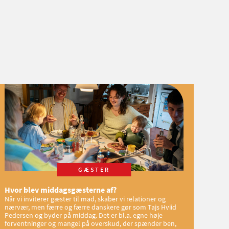
GÆSTER
Hvor blev middagsgæsterne af?
Når vi inviterer gæster til mad, skaber vi relationer og
nærvær, men færre og færre danskere gør som Tajs Hviid
Pedersen og byder på middag. Det er bl.a. egne høje
forventninger og mangel på overskud, der spænder ben,