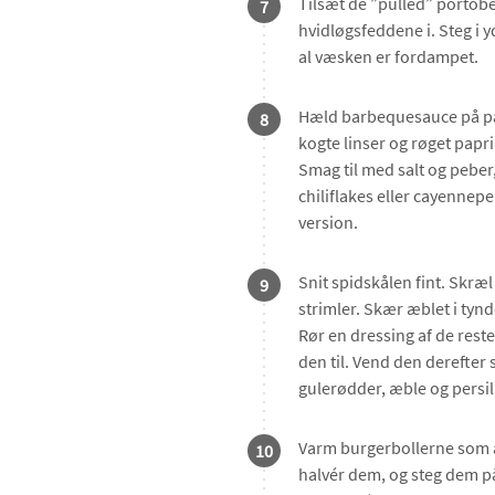
Tilsæt de ”pulled” portobe
7
hvidløgsfeddene i. Steg i yd
al væsken er fordampet.
Hæld barbequesauce på 
8
kogte linser og røget papr
Smag til med salt og peber
chiliflakes eller cayennep
version.
Snit spidskålen fint. Skræ
9
strimler. Skær æblet i tynd
Rør en dressing af de rest
den til. Vend den derefte
gulerødder, æble og persil
Varm burgerbollerne som a
10
halvér dem, og steg dem på