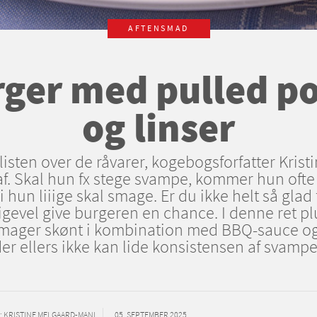
AFTENSMAD
ger med pulled po
og linser
isten over de råvarer, kogebogsforfatter Kris
f. Skal hun fx stege svampe, kommer hun ofte t
i hun liiige skal smage. Er du ikke helt så gl
lligevel give burgeren en chance. I denne ret 
mager skønt i kombination med BBQ-sauce og
er ellers ikke kan lide konsistensen af svampe
: KRISTINE MELGAARD-MANI
05. SEPTEMBER 2025