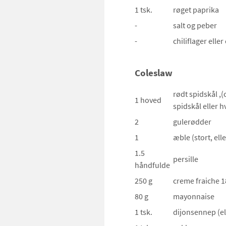
1 tsk.
røget paprika
-
salt og peber
-
chiliflager ell
Coleslaw
rødt spidskål
,(
1 hoved
spidskål eller h
2
gulerødder
1
æble
(stort, ell
1.5
persille
håndfulde
250 g
creme fraiche 
80 g
mayonnaise
1 tsk.
dijonsennep
(e