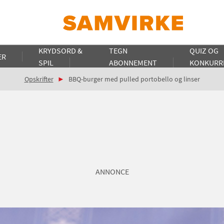
KRYDSORD &
TEGN
QUIZ OG
ER
SPIL
ABONNEMENT
KONKURR
Opskrifter
BBQ-burger med pulled portobello og linser
ANNONCE