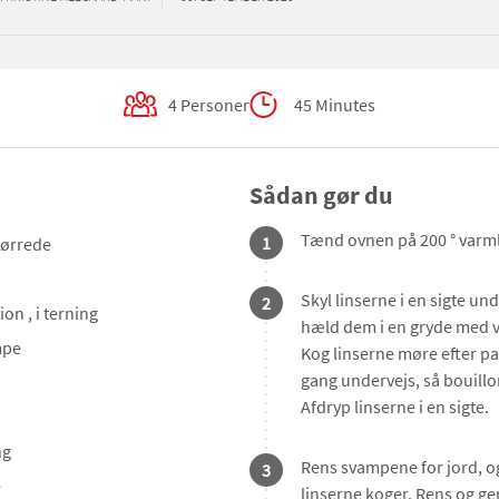
4 Personer
45 Minutes
Sådan gør du
Tænd ovnen på 200 ° varml
1
 tørrede
Skyl linserne i en sigte un
2
lion
, i terning
hæld dem i en gryde med v
mpe
Kog linserne møre efter p
gang undervejs, så bouillo
Afdryp linserne i en sigte.
ng
Rens svampene for jord, o
3
e
linserne koger. Rens og ge