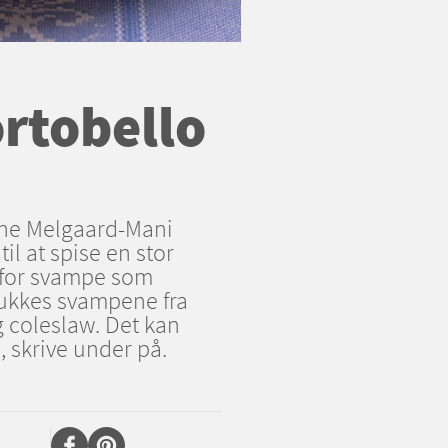
rtobello
tine Melgaard-Mani
il at spise en stor
ad for svampe som
plukkes svampene fra
 coleslaw. Det kan
, skrive under på.