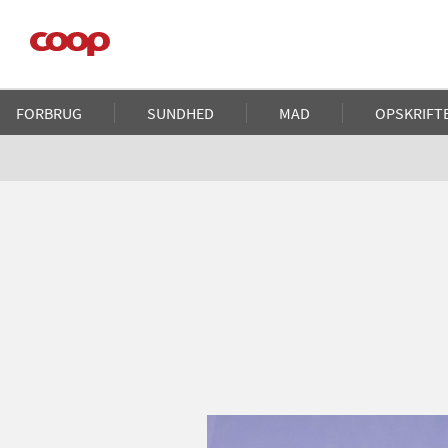
Gå
til
hovedindhold
Main
FORBRUG
SUNDHED
MAD
OPSKRIFT
navigation
Brødkrumme