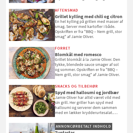
en rest kylling, og nyd den som et let,
selvstændigt måltid. Opskriften er fra
AFTENSMAD
Louisa Lorangs kogebog "Salat".
Grillet kylling med chili og citron
En hel kylling på grillen med masser af
smag. Server med kartofler i både.
Opskriften er fra "BBQ – Nem grill, stor
smag" af Jamie Oliver.
FORRET
Blomkål med romesco
Grillet blomkål á la Jamie Oliver. Den
tykke, blendede sauce smager af sol
og sommer. Opskriften er fra "BBQ –
Nem grill, stor smag" af Jamie Oliver.
SNACKS OG TILBEHØR
Spyd med halloumi og jordbær
Jamie Oliver har altid været vild med
sin grill. Her griller han spyd med
halloumi og serverer dem sammen
med en lækker krydderurtesalat.
Opskriften er fra “BBQ – Nem grill, stor
smag" af Jamie Oliver.
ANNONCØRBETALT INDHOLD
Tuntartar