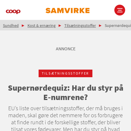
Gå
til
hovedindhold
Brødkrumme
Main
Sundhed
Kost & ernæring
Tilsætningsstoffer
Supernørdequiz
navigation
ANNONCE
TILSÆTNINGSSTOFFER
Supernørdequiz: Har du styr på
E-numrene?
EU’s liste over tilsætningsstoffer, der må bruges i
maden, skal gøre det nemmere for os forbrugere
at finde rundt i de forskellige stoffer, der bliver
tilsat vores fødevarer. Men har du styr på hvad