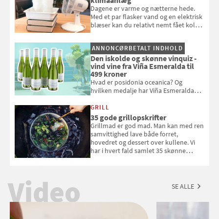
Dagene er varme og nætterne hede.
Med et par flasker vand og en elektrisk
blæser kan du relativt nemt fået koldt
pust, når der er varmt ude og inde. Klik
og se, hvordan du gør
ANNONCØRBETALT INDHOLD
Den iskolde og skønne vinquiz -
vind vine fra Viña Esmeralda til
499 kroner
Hvad er posidonia oceanica? Og
hvilken medalje har Viña Esmeralda
White fået ved Mundus vini i 2026? Gæt
med i Samvirkes skønne vinquiz, hvor
GRILL
du kan vinde 6 flasker vin fra Viña
35 gode grillopskrifter
Esmeralda. Konkurrencen slutter 1.
Grillmad er god mad. Man kan med ren
september 2026.
samvittighed lave både forret,
hovedret og dessert over kullene. Vi
har i hvert fald samlet 35 skønne
forslag til en sommeraften i grillens
tegn.
Video
SE ALLE