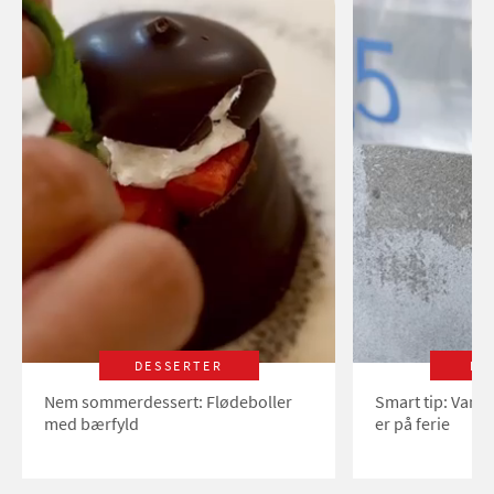
DESSERTER
LI
Nem sommerdessert: Flødeboller
Smart tip: Vand
med bærfyld
er på ferie