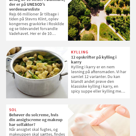
der er på UNESCO’s
verdensarvsliste
Rejs 66 millioner år tilbage i
tiden på Stevns Klint, oplev
kongernes gravkirke i Roskilde
og se tidevandet forvandle
Vadehavet. Her er de 10
danske steder på UNESCO's
verdensarvsliste
KYLLING
12 opskrifter på kylling i
karry
Kylling i karry er en nem
løsning på aftensmaden. Vi har
samlet 12 varianter. Du kan
blandt andet prøve den
klassiske kylling i karry, en
spicy suppe eller kylling med
kokosris. Velbekomme!
SOL
Behøver du solcreme, hvis
din ansigtscreme og makeup
har solfaktor?
Når ansigtet skal fugtes, og
makeuppen skal sættes, findes