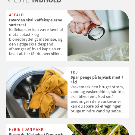
AFFALD
Hvordan skal kaffekapslerne
sorteres?
Kaffekapsler kan være lavet af
metal, plastik og
bionedbrydeligt materiale, og
den rigtige skraldespand
afhænger af, hvad kapslen er
lavet af. Her får du overblikket
over, hvordan kaffekapslerne
skal sorteres
TØJ
Spar penge på tøjvask med 7
råd
Vaskemaskinen bruger strøm,
vand og vaskemiddel, når tøjet
skal blive rent. Med små
ændringer i dine vaskevaner
kan du spare på elregningen,
bruge mindre vand og sæbe
og forlænge vaskemaskinens
levetid. Samvirke har samlet 7
enkle råd til at spare penge på
FERIE I DANMARK
tøjvasken
Besøg de 10 steder i Danmark,