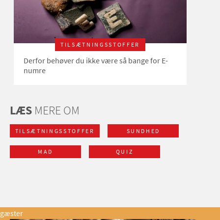
TILSÆTNINGSSTOFFER
Derfor behøver du ikke være så bange for E-
numre
LÆS
MERE OM
TILSÆTNINGSSTOFFER
SUNDHED
MAD
QUIZ
gæster