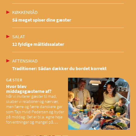
KØKKENRÅD
Så meget spiser dine gæster
SALAT
12 fyldige måltidssalater
AFTENSMAD
Traditioner: Sådan dækker du bordet korrekt
GÆSTER
Hvor blev
middagsgæsterne af?
Når vi inviterer gæster til mad,
skaber vi relationer og nærvær,
men færre og færre danskere gør
som Tajs Hviid Pedersen og byder
på middag. Det er bl.a. egne høje
forventninger og mangel på
overskud, der spænder ben,
mener eksperter – og det kan