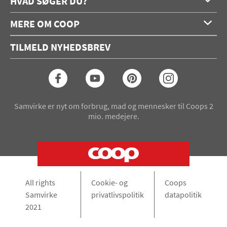
HVAD SØGER DU?
Forside
MERE OM COOP
Opskrifter
Om os
Konkurrencer
TILMELD NYHEDSBREV
Annoncering
Podcast
Coop.dk
Video
Coop medlem
Arkiv
Seneste Samvirke-magasin
Samvirke er nyt om forbrug, mad og mennesker til Coops 2
mio. medejere.
All rights
Cookie- og
Coops
Samvirke
privatlivspolitik
datapolitik
2021