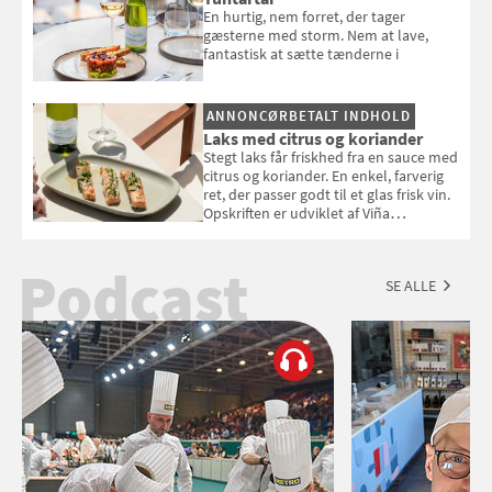
En hurtig, nem forret, der tager
gæsterne med storm. Nem at lave,
fantastisk at sætte tænderne i
ANNONCØRBETALT INDHOLD
Laks med citrus og koriander
Stegt laks får friskhed fra en sauce med
citrus og koriander. En enkel, farverig
ret, der passer godt til et glas frisk vin.
Opskriften er udviklet af Viña
Esmeralda.
Podcast
SE ALLE