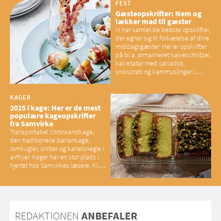
have konsekvenser for vores
FEST
sociale fællesskaber
Gæsteopskrifter: Nem og
lækker mad til gæster
Vi har samlet de bedste opskrifter,
der egner sig til forkælelse af dine
middagsgæster. Her er opskrifter
på bl.a. ølmarineret kalveschnitzel,
kalvetatar med calvados,
snowcrab og kammuslinger i
brunet citronsmør og snacks til
baconelskere
KAGER
2025 i kage: Her er de mest
populære kageopskrifter
fra Samvirke
Transportabel citronsandkage,
den traditionelle banankage,
romkugler, snitter og kanelsnegle i
airfryer. Kager har en stor plads i
hjertet hos Samvirkes læsere. Kig
med og se alle favoritterne fra
2025
REDAKTIONEN
ANBEFALER