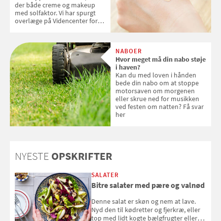
der både creme og makeup
med solfaktor. Vi har spurgt
overlæge på Videncenter for
Hudkræft, Stine Regin Wiegell,
om ansigtscreme og makeup
med SPF kan erstatte
NABOER
solcreme, når man bevæger
Hvor meget må din nabo støje
sig ud i solen
i haven?
Kan du med loven i hånden
bede din nabo om at stoppe
motorsaven om morgenen
eller skrue ned for musikken
ved festen om natten? Få svar
her
NYESTE
OPSKRIFTER
SALATER
Bitre salater med pære og valnød
Denne salat er skøn og nem at lave.
Nyd den til kødretter og fjerkræ, eller
top med lidt kogte bælgfrugter eller