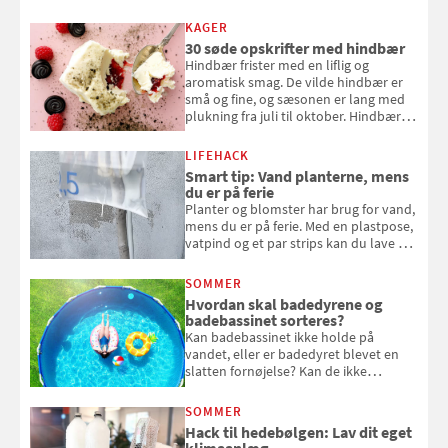
KAGER
30 søde opskrifter med hindbær
Hindbær frister med en liflig og
aromatisk smag. De vilde hindbær er
små og fine, og sæsonen er lang med
plukning fra juli til oktober. Hindbær
kan spises direkte fra busken, eller du
kan bruge dine hindbær i alt fra
LIFEHACK
bagværk og salater til is og syltning.
Smart tip: Vand planterne, mens
du er på ferie
Planter og blomster har brug for vand,
mens du er på ferie. Med en plastpose,
vatpind og et par strips kan du lave dit
eget vandingssystem, så du slipper for
at bede naboen om at vande eller
SOMMER
komme hjem til døde planter
Hvordan skal badedyrene og
badebassinet sorteres?
Kan badebassinet ikke holde på
vandet, eller er badedyret blevet en
slatten fornøjelse? Kan de ikke
repareres, skal du være særligt
opmærksom, når du smider
SOMMER
badebassinet eller et badedyr ud
Hack til hedebølgen: Lav dit eget
klimaanlæg