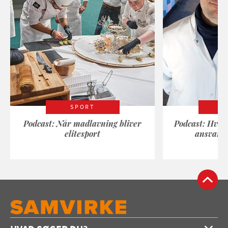
SPORT
Podcast: Når madlavning bliver
Podcast: Hvad
elitesport
ansvarli