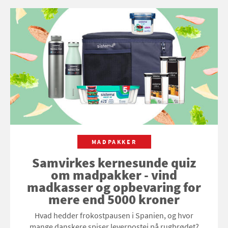
MADPAKKER
Samvirkes kernesunde quiz
om madpakker - vind
madkasser og opbevaring for
mere end 5000 kroner
Hvad hedder frokostpausen i Spanien, og hvor
mange danskere spiser leverpostej på rugbrødet?