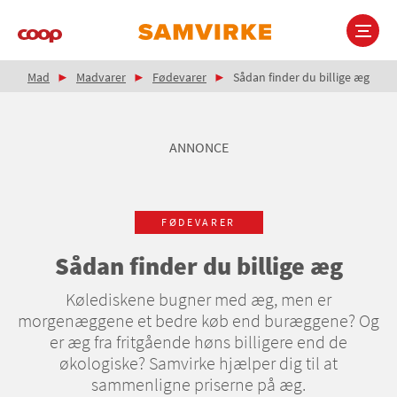
Gå
til
hovedindhold
Brødkrumme
Main
Mad
Madvarer
Fødevarer
Sådan finder du billige æg
navigation
ANNONCE
FØDEVARER
Sådan finder du billige æg
Kølediskene bugner med æg, men er
morgenæggene et bedre køb end buræggene? Og
er æg fra fritgående høns billigere end de
økologiske? Samvirke hjælper dig til at
sammenligne priserne på æg.