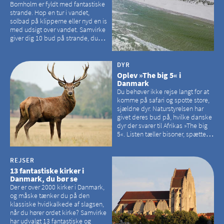
Bornholm er fyldt med fantastiske
strande. Hop en tur i vandet,
solbad på klipperne eller nyd en is
med udsigt over vandet. Samvirke
giver dig 10 bud på strande, du
kan besøge på Bornholm
DYR
Oplev »The big 5« i
Danmark
Du behøver ikke rejse langt for at
komme på safari og spotte store,
sjældne dyr. Naturstyrelsen har
givet deres bud på, hvilke danske
dyr der svarer til Afrikas »The big
5«. Listen tæller bisoner, spættede
sæler, vilde heste, krondyr og
havørne.
REJSER
13 fantastiske kirker i
Danmark, du bør se
Der er over 2000 kirker i Danmark,
og måske tænker du på den
klassiske hvidkalkede af slagsen,
når du hører ordet kirke? Samvirke
har udvalgt 13 fantastiske og