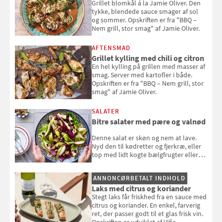
Grillet blomkål á la Jamie Oliver. Den
tykke, blendede sauce smager af sol
og sommer. Opskriften er fra "BBQ –
Nem grill, stor smag" af Jamie Oliver.
AFTENSMAD
Grillet kylling med chili og citron
En hel kylling på grillen med masser af
smag. Server med kartofler i både.
Opskriften er fra "BBQ – Nem grill, stor
smag" af Jamie Oliver.
SALATER
Bitre salater med pære og valnød
Denne salat er skøn og nem at lave.
Nyd den til kødretter og fjerkræ, eller
top med lidt kogte bælgfrugter eller
en rest kylling, og nyd den som et let,
selvstændigt måltid. Opskriften er fra
ANNONCØRBETALT INDHOLD
Louisa Lorangs kogebog "Salat".
Laks med citrus og koriander
Stegt laks får friskhed fra en sauce med
citrus og koriander. En enkel, farverig
ret, der passer godt til et glas frisk vin.
Opskriften er udviklet af Viña