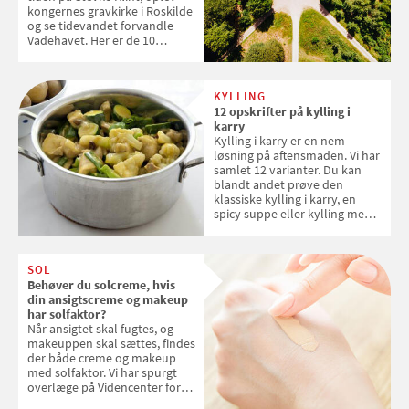
kongernes gravkirke i Roskilde
og se tidevandet forvandle
Vadehavet. Her er de 10
danske steder på UNESCO's
verdensarvsliste
KYLLING
12 opskrifter på kylling i
karry
Kylling i karry er en nem
løsning på aftensmaden. Vi har
samlet 12 varianter. Du kan
blandt andet prøve den
klassiske kylling i karry, en
spicy suppe eller kylling med
kokosris. Velbekomme!
SOL
Behøver du solcreme, hvis
din ansigtscreme og makeup
har solfaktor?
Når ansigtet skal fugtes, og
makeuppen skal sættes, findes
der både creme og makeup
med solfaktor. Vi har spurgt
overlæge på Videncenter for
Hudkræft, Stine Regin Wiegell,