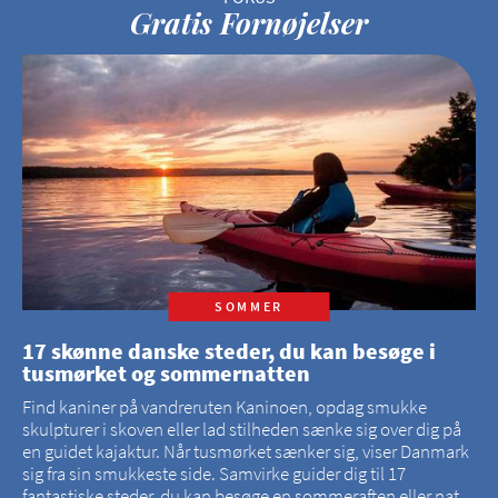
Gratis Fornøjelser
SOMMER
17 skønne danske steder, du kan besøge i
tusmørket og sommernatten
Find kaniner på vandreruten Kaninoen, opdag smukke
skulpturer i skoven eller lad stilheden sænke sig over dig på
en guidet kajaktur. Når tusmørket sænker sig, viser Danmark
sig fra sin smukkeste side. Samvirke guider dig til 17
fantastiske steder, du kan besøge en sommeraften eller nat.