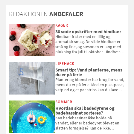
REDAKTIONEN
ANBEFALER
KAGER
30 søde opskrifter med hindbær
Hindbær frister med en liflig og
aromatisk smag. De vilde hindbær er
små og fine, og sæsonen er lang med
plukning fra juli til oktober. Hindbær
kan spises direkte fra busken, eller du
kan bruge dine hindbær i alt fra
LIFEHACK
bagværk og salater til is og syltning.
Smart tip: Vand planterne, mens
du er på ferie
Planter og blomster har brug for vand,
mens du er på ferie. Med en plastpose,
vatpind og et par strips kan du lave dit
eget vandingssystem, så du slipper for
at bede naboen om at vande eller
SOMMER
komme hjem til døde planter
Hvordan skal badedyrene og
badebassinet sorteres?
Kan badebassinet ikke holde på
vandet, eller er badedyret blevet en
slatten fornøjelse? Kan de ikke
repareres, skal du være særligt