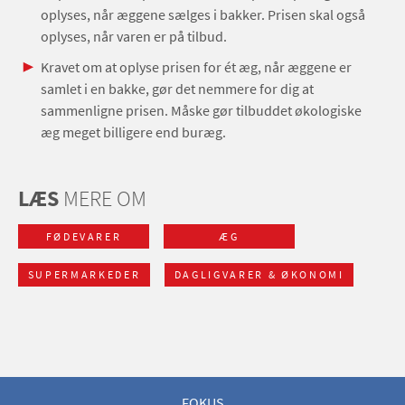
oplyses, når æggene sælges i bakker. Prisen skal også
oplyses, når varen er på tilbud.
Kravet om at oplyse prisen for ét æg, når æggene er
samlet i en bakke, gør det nemmere for dig at
sammenligne prisen. Måske gør tilbuddet økologiske
æg meget billigere end buræg.
LÆS
MERE OM
FØDEVARER
ÆG
SUPERMARKEDER
DAGLIGVARER & ØKONOMI