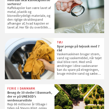
sorteres?
Kaffekapsler kan være lavet af
metal, plastik og
bionedbrydeligt materiale, og
den rigtige skraldespand
afhænger af, hvad kapslen er
lavet af. Her får du overblikket
over, hvordan kaffekapslerne
skal sorteres
TØJ
Spar penge på tøjvask med 7
råd
Vaskemaskinen bruger strøm,
vand og vaskemiddel, når tøjet
skal blive rent. Med små
ændringer i dine vaskevaner
kan du spare på elregningen,
bruge mindre vand og sæbe
og forlænge vaskemaskinens
levetid. Samvirke har samlet 7
enkle råd til at spare penge på
FERIE I DANMARK
tøjvasken
Besøg de 10 steder i Danmark,
der er på UNESCO’s
verdensarvsliste
Rejs 66 millioner år tilbage i
tiden på Stevns Klint, oplev