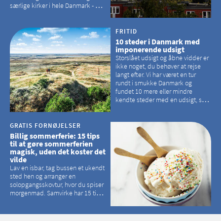
særlige kirker i hele Danmark - og
der er langt mellem den klassiske,
hvidkalkede kirke. Se et bud på,
hvilke kirker, der er en omvej værd
FRITID
10 steder i Danmark med
imponerende udsigt
Storslået udsigt og åbne vidder er
ikke noget, du behøver at rejse
langt efter. Vi har været en tur
rundt i smukke Danmark og
fundet 10 mere eller mindre
kendte steder med en udsigt, som
kan tage pusten fra de fleste
GRATIS FORNØJELSER
Billig sommerferie: 15 tips
til at gøre sommerferien
magisk, uden det koster det
vilde
Lav en isbar, tag bussen et ukendt
sted hen og arranger en
solopgangsskovtur, hvor du spiser
morgenmad. Samvirke har 15 tips
til, hvordan du kan have en
magisk ferie, uden at det koster
dig det vilde