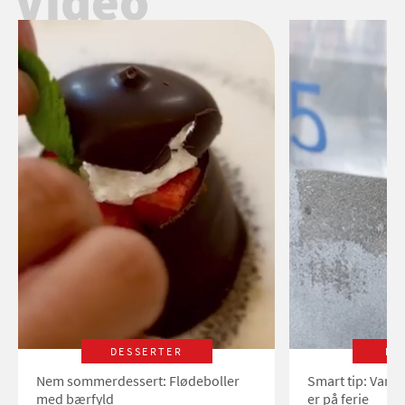
Video
DESSERTER
LI
Nem sommerdessert: Flødeboller
Smart tip: Vand
med bærfyld
er på ferie