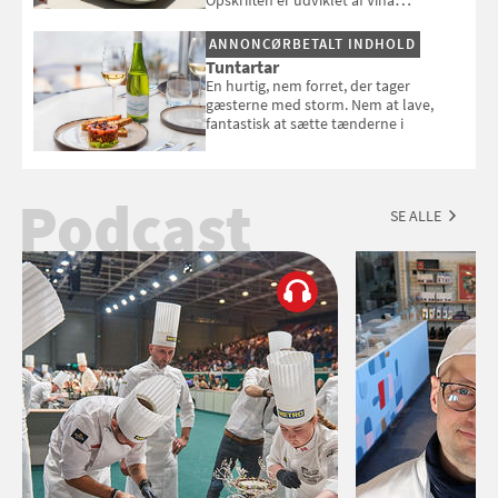
Esmeralda.
ANNONCØRBETALT INDHOLD
Tuntartar
En hurtig, nem forret, der tager
gæsterne med storm. Nem at lave,
fantastisk at sætte tænderne i
Podcast
SE ALLE