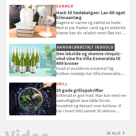
opmærksom, når du smider
SOMMER
badebassinet eller et badedyr ud
Hack til hedebølgen: Lav dit eget
klimaanlæg
Dagene er varme og nætterne hede.
Med et par flasker vand og en elektrisk
blæser kan du relativt nemt fået koldt
pust, når der er varmt ude og inde. Klik
og se, hvordan du gør
ANNONCØRBETALT INDHOLD
Den iskolde og skønne vinquiz -
vind vine fra Viña Esmeralda til
499 kroner
Hvad er posidonia oceanica? Og
hvilken medalje har Viña Esmeralda
White fået ved Mundus vini i 2026? Gæt
med i Samvirkes skønne vinquiz, hvor
GRILL
du kan vinde 6 flasker vin fra Viña
35 gode grillopskrifter
Esmeralda. Konkurrencen slutter 1.
Grillmad er god mad. Man kan med ren
september 2026.
samvittighed lave både forret,
hovedret og dessert over kullene. Vi
har i hvert fald samlet 35 skønne
forslag til en sommeraften i grillens
tegn.
SE ALLE