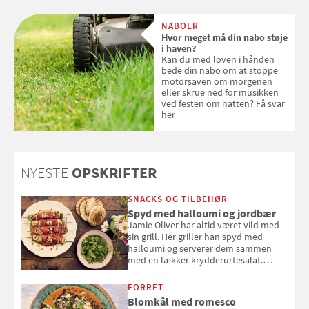
om ansigtscreme og makeup
med SPF kan erstatte
NABOER
solcreme, når man bevæger
Hvor meget må din nabo støje
sig ud i solen
i haven?
Kan du med loven i hånden
bede din nabo om at stoppe
motorsaven om morgenen
eller skrue ned for musikken
ved festen om natten? Få svar
her
NYESTE
OPSKRIFTER
SNACKS OG TILBEHØR
Spyd med halloumi og jordbær
Jamie Oliver har altid været vild med
sin grill. Her griller han spyd med
halloumi og serverer dem sammen
med en lækker krydderurtesalat.
Opskriften er fra “BBQ – Nem grill, stor
smag" af Jamie Oliver.
FORRET
Blomkål med romesco