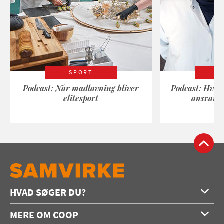
SPORT
Podcast: Når madlavning bliver
Podcast: Hvad
elitesport
ansvarli
HVAD SØGER DU?
Forside
MERE OM COOP
Opskrifter