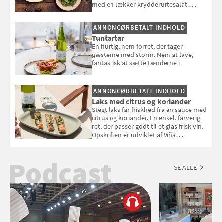
med en lækker krydderurtesalat.
Opskriften er fra “BBQ – Nem grill, stor
smag" af Jamie Oliver.
ANNONCØRBETALT INDHOLD
Tuntartar
En hurtig, nem forret, der tager
gæsterne med storm. Nem at lave,
fantastisk at sætte tænderne i
ANNONCØRBETALT INDHOLD
Laks med citrus og koriander
Stegt laks får friskhed fra en sauce med
citrus og koriander. En enkel, farverig
ret, der passer godt til et glas frisk vin.
Opskriften er udviklet af Viña
Esmeralda.
Podcast
SE ALLE