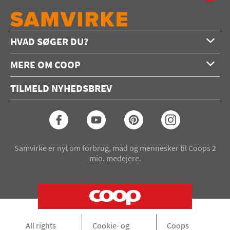
HVAD SØGER DU?
Forside
MERE OM COOP
Opskrifter
Om os
Konkurrencer
TILMELD NYHEDSBREV
Annoncering
Podcast
Coop.dk
Video
Coop medlem
Arkiv
Seneste Samvirke-magasin
Samvirke er nyt om forbrug, mad og mennesker til Coops 2
mio. medejere.
All rights
Cookie- og
Coops