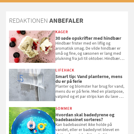
REDAKTIONEN
ANBEFALER
KAGER
30 søde opskrifter med hindbær
Hindbær frister med en liflig og
aromatisk smag. De vilde hindbær er
små og fine, og sæsonen er lang med
plukning fra juli til oktober. Hindbær
kan spises direkte fra busken, eller du
kan bruge dine hindbær i alt fra
LIFEHACK
bagværk og salater til is og syltning.
Smart tip: Vand planterne, mens
du er på ferie
Planter og blomster har brug for vand,
mens du er på ferie. Med en plastpose,
vatpind og et par strips kan du lave dit
eget vandingssystem, så du slipper for
at bede naboen om at vande eller
SOMMER
komme hjem til døde planter
Hvordan skal badedyrene og
badebassinet sorteres?
Kan badebassinet ikke holde på
vandet, eller er badedyret blevet en