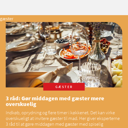
gæster
GÆSTER
3 råd: Gør middagen med gæster mere
overskuelig
Indkøb, oprydning og flere timer i køkkenet. Det kan virke
overskueligt at invitere gæster til mad. Her giver eksperterne
3 råd til at gøre middagen med gæster med spiselig