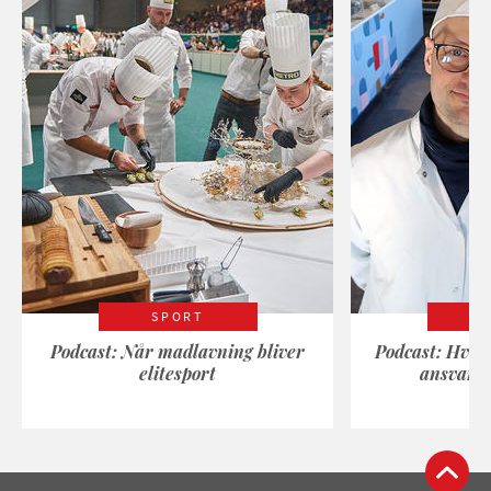
SPORT
Podcast: Når madlavning bliver
Podcast: Hvad
elitesport
ansvarli