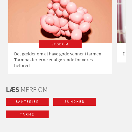
SYGDOM
Det gælder om at have gode venner i tarmen:
Din 
Tarmbakterierne er afgørende for vores
helbred
LÆS
MERE OM
BAKTERIER
SUNDHED
TARME