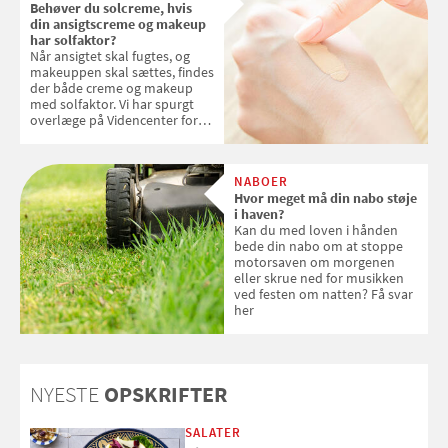
Behøver du solcreme, hvis
din ansigtscreme og makeup
har solfaktor?
Når ansigtet skal fugtes, og
makeuppen skal sættes, findes
der både creme og makeup
med solfaktor. Vi har spurgt
overlæge på Videncenter for
Hudkræft, Stine Regin Wiegell,
om ansigtscreme og makeup
med SPF kan erstatte
NABOER
solcreme, når man bevæger
Hvor meget må din nabo støje
sig ud i solen
i haven?
Kan du med loven i hånden
bede din nabo om at stoppe
motorsaven om morgenen
eller skrue ned for musikken
ved festen om natten? Få svar
her
NYESTE
OPSKRIFTER
SALATER