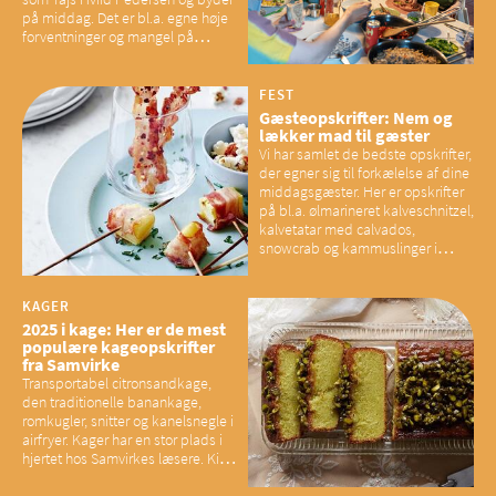
på middag. Det er bl.a. egne høje
forventninger og mangel på
overskud, der spænder ben,
mener eksperter – og det kan
have konsekvenser for vores
FEST
sociale fællesskaber
Gæsteopskrifter: Nem og
lækker mad til gæster
Vi har samlet de bedste opskrifter,
der egner sig til forkælelse af dine
middagsgæster. Her er opskrifter
på bl.a. ølmarineret kalveschnitzel,
kalvetatar med calvados,
snowcrab og kammuslinger i
brunet citronsmør og snacks til
baconelskere
KAGER
2025 i kage: Her er de mest
populære kageopskrifter
fra Samvirke
Transportabel citronsandkage,
den traditionelle banankage,
romkugler, snitter og kanelsnegle i
airfryer. Kager har en stor plads i
hjertet hos Samvirkes læsere. Kig
med og se alle favoritterne fra
2025