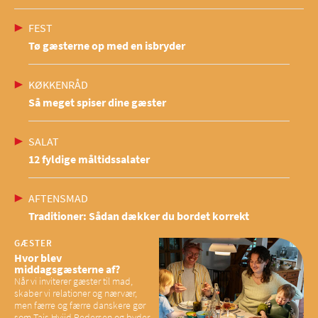
FEST
Tø gæsterne op med en isbryder
KØKKENRÅD
Så meget spiser dine gæster
SALAT
12 fyldige måltidssalater
AFTENSMAD
Traditioner: Sådan dækker du bordet korrekt
GÆSTER
Hvor blev
middagsgæsterne af?
Når vi inviterer gæster til mad,
skaber vi relationer og nærvær,
men færre og færre danskere gør
som Tajs Hviid Pedersen og byder