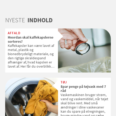
NYESTE
INDHOLD
AFFALD
Hvordan skal kaffekapslerne
sorteres?
Kaffekapsler kan være lavet af
metal, plastik og
bionedbrydeligt materiale, og
den rigtige skraldespand
afhænger af, hvad kapslen er
lavet af. Her får du overblikket
over, hvordan kaffekapslerne
skal sorteres
TØJ
Spar penge på tøjvask med 7
råd
Vaskemaskinen bruger strøm,
vand og vaskemiddel, når tøjet
skal blive rent. Med små
ændringer i dine vaskevaner
kan du spare på elregningen,
bruge mindre vand og sæbe