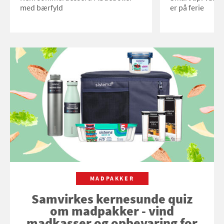
med bærfyld
er på ferie
MADPAKKER
Samvirkes kernesunde quiz
om madpakker - vind
madkasser og opbevaring for