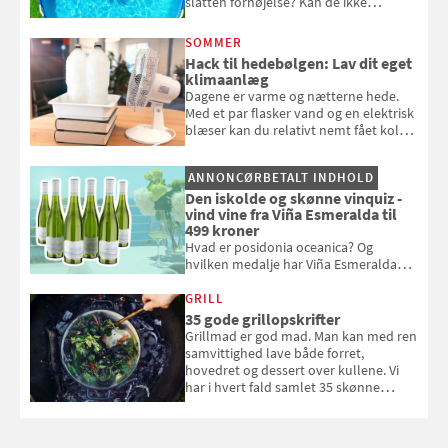
slatten fornøjelse? Kan de ikke
repareres, skal du være særligt
opmærksom, når du smider
SOMMER
badebassinet eller et badedyr ud
Hack til hedebølgen: Lav dit eget
klimaanlæg
Dagene er varme og nætterne hede.
Med et par flasker vand og en elektrisk
blæser kan du relativt nemt fået koldt
pust, når der er varmt ude og inde. Klik
og se, hvordan du gør
ANNONCØRBETALT INDHOLD
Den iskolde og skønne vinquiz -
vind vine fra Viña Esmeralda til
499 kroner
Hvad er posidonia oceanica? Og
hvilken medalje har Viña Esmeralda
White fået ved Mundus vini i 2026? Gæt
med i Samvirkes skønne vinquiz, hvor
GRILL
du kan vinde 6 flasker vin fra Viña
35 gode grillopskrifter
Esmeralda. Konkurrencen slutter 1.
Grillmad er god mad. Man kan med ren
september 2026.
samvittighed lave både forret,
hovedret og dessert over kullene. Vi
har i hvert fald samlet 35 skønne
forslag til en sommeraften i grillens
tegn.