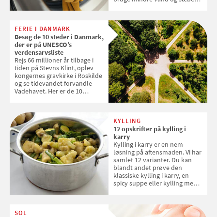
og forlænge vaskemaskinens
levetid. Samvirke har samlet 7
enkle råd til at spare penge på
FERIE I DANMARK
tøjvasken
Besøg de 10 steder i Danmark,
der er på UNESCO’s
verdensarvsliste
Rejs 66 millioner år tilbage i
tiden på Stevns Klint, oplev
kongernes gravkirke i Roskilde
og se tidevandet forvandle
Vadehavet. Her er de 10
danske steder på UNESCO's
verdensarvsliste
KYLLING
12 opskrifter på kylling i
karry
Kylling i karry er en nem
løsning på aftensmaden. Vi har
samlet 12 varianter. Du kan
blandt andet prøve den
klassiske kylling i karry, en
spicy suppe eller kylling med
kokosris. Velbekomme!
SOL