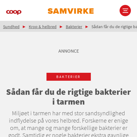
Gå
til
hovedindhold
Brødkrumme
Main
Sundhed
Krop & helbred
Bakterier
Sådan får du de rigtige b
navigation
ANNONCE
BAKTERIER
Sådan får du de rigtige bakterier
i tarmen
Miljøet i tarmen har med stor sandsyndlighed
indflydelse på vores helbred. Forskerne er enige
om, at mange og mange forskellige bakterier er
godt. Samtidig er nogle bakterier ekstra gavnlige