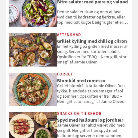
Bitre salater med pære og valnød
Denne salat er skøn og nem at lave.
Nyd den til kødretter og fjerkræ, eller
top med lidt kogte bælgfrugter eller
en rest kylling, og nyd den som et let,
selvstændigt måltid. Opskriften er fra
AFTENSMAD
Louisa Lorangs kogebog "Salat".
Grillet kylling med chili og citron
En hel kylling på grillen med masser af
smag. Server med kartofler i både.
Opskriften er fra "BBQ – Nem grill, stor
smag" af Jamie Oliver.
FORRET
Blomkål med romesco
Grillet blomkål á la Jamie Oliver. Den
tykke, blendede sauce smager af sol
og sommer. Opskriften er fra "BBQ –
Nem grill, stor smag" af Jamie Oliver.
SNACKS OG TILBEHØR
Spyd med halloumi og jordbær
Jamie Oliver har altid været vild med
sin grill. Her griller han spyd med
halloumi og serverer dem sammen