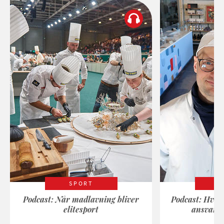
SPORT
Podcast: Når madlavning bliver
Podcast: Hvad
elitesport
ansvarli