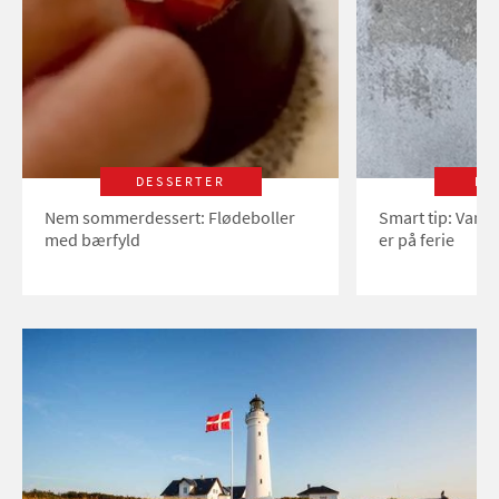
DESSERTER
LI
Nem sommerdessert: Flødeboller
Smart tip: Vand
med bærfyld
er på ferie