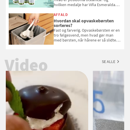
hvilken medalje har Viña Esmeralda
White fået ved Mundus vini i 2026? Gæt
med i Samvirkes skønne vinquiz, hvor
AFFALD
du kan vinde 6 flasker vin fra Viña
Hvordan skal opvaskebørsten
Esmeralda. Konkurrencen slutter 1.
sorteres?
september 2026.
Fast og farverig. Opvaskebørsten er en
tro følgesvend, men hvad gør man
med børsten, når hårene er så slidte,
at de stritter i alle retninger. Vi har
spurgt Morten Glasius fra Odense
Renovation om, hvordan udtjente
Video
opvaskebørster skal sorteres
SE ALLE