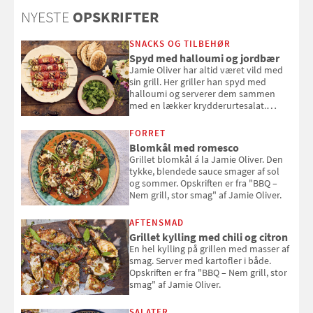
NYESTE
OPSKRIFTER
SNACKS OG TILBEHØR
Spyd med halloumi og jordbær
Jamie Oliver har altid været vild med
sin grill. Her griller han spyd med
halloumi og serverer dem sammen
med en lækker krydderurtesalat.
Opskriften er fra “BBQ – Nem grill, stor
smag" af Jamie Oliver.
FORRET
Blomkål med romesco
Grillet blomkål á la Jamie Oliver. Den
tykke, blendede sauce smager af sol
og sommer. Opskriften er fra "BBQ –
Nem grill, stor smag" af Jamie Oliver.
AFTENSMAD
Grillet kylling med chili og citron
En hel kylling på grillen med masser af
smag. Server med kartofler i både.
Opskriften er fra "BBQ – Nem grill, stor
smag" af Jamie Oliver.
SALATER