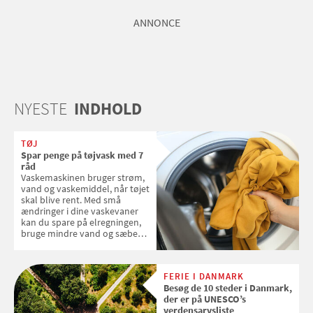
ANNONCE
NYESTE
INDHOLD
TØJ
Spar penge på tøjvask med 7
råd
Vaskemaskinen bruger strøm,
vand og vaskemiddel, når tøjet
skal blive rent. Med små
ændringer i dine vaskevaner
kan du spare på elregningen,
bruge mindre vand og sæbe
og forlænge vaskemaskinens
levetid. Samvirke har samlet 7
enkle råd til at spare penge på
FERIE I DANMARK
tøjvasken
Besøg de 10 steder i Danmark,
der er på UNESCO’s
verdensarvsliste