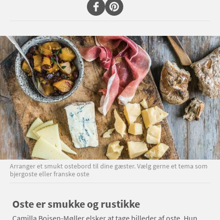
Arranger et smukt ostebord til dine gæster. Vælg gerne et tema som
bjergoste eller franske oste
Oste er smukke og rustikke
Camilla Bojsen-Møller elsker at tage billeder af oste. Hun