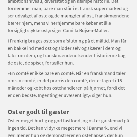
ambitionsniveau, diversitet og en kæmpe historie. Det
fornemmer man, bare man står i et fransk supermarked og
ser udvalget af oste og de mængder af ost, franskmændene
bærer hjem, mens vi herhjemme bare køber et lille
forsigtigt stykke ost,« siger Camilla Bojsen-Møller.
I Frankrig bruges oste som afslutning på et måltid. Man får
en bakke ind med ost og sidder selv og skærer i dem og
taler om dem, og franskmændene kender historierne bag
de oste, de spiser, fortæller hun.
»En comté er ikke bare en comté. Når en franskmand taler
om sin comté, er det præcis den comté, der er lagret i 18
måneder og købt hos ostehandleren på hjørnet, fordi det
er den bedste. Ingenting er uvæsentligt,« siger hun.
Ost er godt til gæster
Ost er meget hurtig og god fastfood, og ost er gæstemad på
ingen tid. Det kan vi dyrke meget mere i Danmark, end vi
gør, mener hun og demonstrerer en ostehapser, der kun