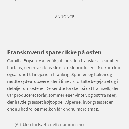
ANNONCE
Franskmænd sparer ikke på osten
Camillia Bojsen-Møller fik job hos den franske virksomhed
Lactalis, der er verdens største osteproducent. Nu kom hun
også rundt til mejerier i Frankrig, Spanien og Italien og
mødte sydeuropæere, der i timevis fortalte begejstret og i
detaljer om ostene. De kendte forskel på ost fra mælk, der
var produceret forår, sommer eller vinter, og ost fra køer,
der havde græsset højt oppe i Alperne, hvor græsset er
endnu bedre, og mælken får endnu mere smag.
(Artiklen fortsætter efter annoncen)