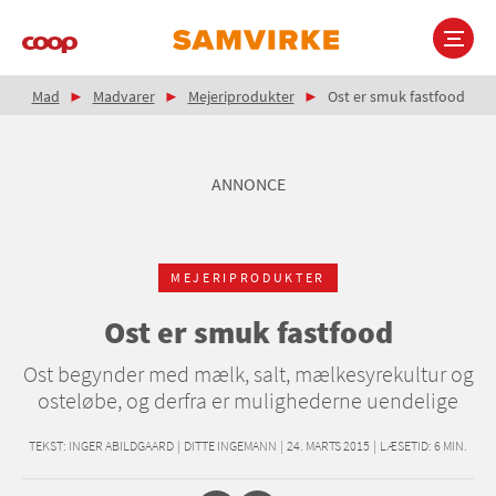
Gå
til
hovedindhold
Brødkrumme
Main
Mad
Madvarer
Mejeriprodukter
Ost er smuk fastfood
navigation
ANNONCE
MEJERIPRODUKTER
Ost er smuk fastfood
Ost begynder med mælk, salt, mælkesyrekultur og
osteløbe, og derfra er mulighederne uendelige
TEKST:
INGER ABILDGAARD
|
DITTE INGEMANN
|
24. MARTS 2015
|
LÆSETID:
6
MIN.