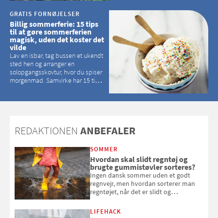
GRATIS FORNØJELSER
Billig sommerferie: 15 tips
til at gøre sommerferien
magisk, uden det koster det
vilde
Lav en isbar, tag bussen et ukendt
sted hen og arranger en
solopgangsskovtur, hvor du spiser
morgenmad. Samvirke har 15 tips
til, hvordan du kan have en
magisk ferie, uden at det koster
dig det vilde
REDAKTIONEN
ANBEFALER
SOMMER
Hvordan skal slidt regntøj og
brugte gummistøvler sorteres?
Ingen dansk sommer uden et godt
regnvejr, men hvordan sorterer man
regntøjet, når det er slidt og
gummistøvlerne, når de er utætte?
LIFEHACK