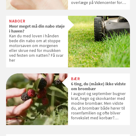
overlæge på Videncenter for
Hudkræft, Stine Regin Wiegell,
om ansigtscreme og makeup
med SPF kan erstatte
NABOER
solcreme, når man bevæger
Hvor meget må din nabo støje
sig ud i solen
i haven?
Kan du med loven i hånden
bede din nabo om at stoppe
motorsaven om morgenen
eller skrue ned for musikken
ved festen om natten? Få svar
her
BÆR
6 ting, du (måske) ikke vidste
om brombær
I august og september bugner
krat, hegn og skovkanter med
modne brombær. Men vidste
du, at brombær både hører til
rosenfamilien og ofte bliver
forvekslet med korbær?
Samvirke har samlet seks ting,
du (måske) ikke vidste om
brombær