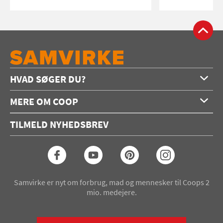
HVAD SØGER DU?
Forside
MERE OM COOP
Opskrifter
Om os
Konkurrencer
TILMELD NYHEDSBREV
Annoncering
Podcast
Coop.dk
Video
Coop medlem
Arkiv
Seneste Samvirke-magasin
Samvirke er nyt om forbrug, mad og mennesker til Coops 2
mio. medejere.