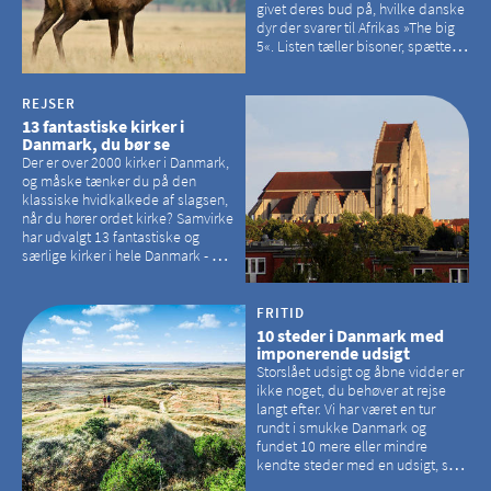
givet deres bud på, hvilke danske
dyr der svarer til Afrikas »The big
5«. Listen tæller bisoner, spættede
sæler, vilde heste, krondyr og
havørne.
REJSER
13 fantastiske kirker i
Danmark, du bør se
Der er over 2000 kirker i Danmark,
og måske tænker du på den
klassiske hvidkalkede af slagsen,
når du hører ordet kirke? Samvirke
har udvalgt 13 fantastiske og
særlige kirker i hele Danmark - og
der er langt mellem den klassiske,
hvidkalkede kirke. Se et bud på,
hvilke kirker, der er en omvej værd
FRITID
10 steder i Danmark med
imponerende udsigt
Storslået udsigt og åbne vidder er
ikke noget, du behøver at rejse
langt efter. Vi har været en tur
rundt i smukke Danmark og
fundet 10 mere eller mindre
kendte steder med en udsigt, som
kan tage pusten fra de fleste