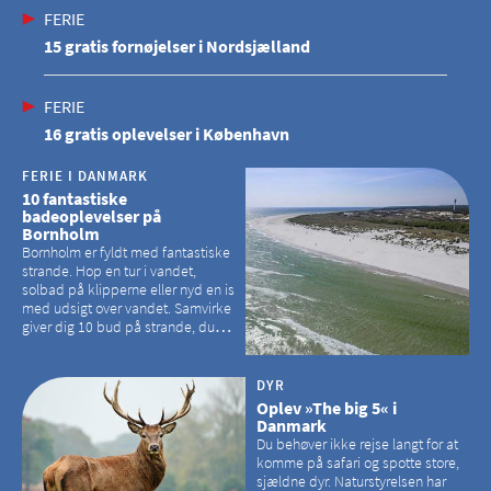
FERIE
15 gratis fornøjelser i Nordsjælland
FERIE
16 gratis oplevelser i København
FERIE I DANMARK
10 fantastiske
badeoplevelser på
Bornholm
Bornholm er fyldt med fantastiske
strande. Hop en tur i vandet,
solbad på klipperne eller nyd en is
med udsigt over vandet. Samvirke
giver dig 10 bud på strande, du
kan besøge på Bornholm
DYR
Oplev »The big 5« i
Danmark
Du behøver ikke rejse langt for at
komme på safari og spotte store,
sjældne dyr. Naturstyrelsen har