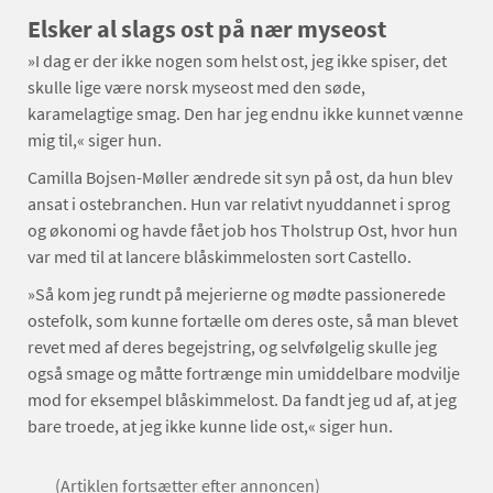
Elsker al slags ost på nær myseost
»I dag er der ikke nogen som helst ost, jeg ikke spiser, det
skulle lige være norsk myseost med den søde,
karamelagtige smag. Den har jeg endnu ikke kunnet vænne
mig til,« siger hun.
Camilla Bojsen-Møller ændrede sit syn på ost, da hun blev
ansat i ostebranchen. Hun var relativt nyuddannet i sprog
og økonomi og havde fået job hos Tholstrup Ost, hvor hun
var med til at lancere blåskimmelosten sort Castello.
»Så kom jeg rundt på mejerierne og mødte passionerede
ostefolk, som kunne fortælle om deres oste, så man blevet
revet med af deres begejstring, og selvfølgelig skulle jeg
også smage og måtte fortrænge min umiddelbare modvilje
mod for eksempel blåskimmelost. Da fandt jeg ud af, at jeg
bare troede, at jeg ikke kunne lide ost,« siger hun.
(Artiklen fortsætter efter annoncen)