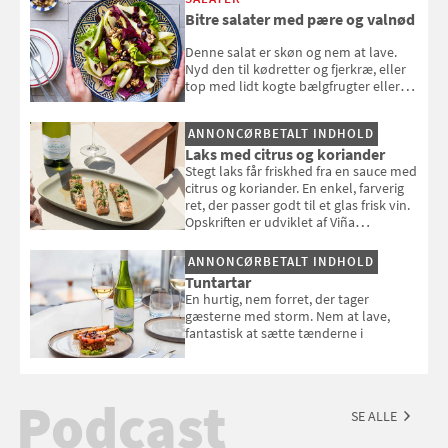
Bitre salater med pære og valnød
Denne salat er skøn og nem at lave.
Nyd den til kødretter og fjerkræ, eller
top med lidt kogte bælgfrugter eller
en rest kylling, og nyd den som et let,
selvstændigt måltid. Opskriften er fra
ANNONCØRBETALT INDHOLD
Louisa Lorangs kogebog "Salat".
Laks med citrus og koriander
Stegt laks får friskhed fra en sauce med
citrus og koriander. En enkel, farverig
ret, der passer godt til et glas frisk vin.
Opskriften er udviklet af Viña
Esmeralda.
ANNONCØRBETALT INDHOLD
Tuntartar
En hurtig, nem forret, der tager
gæsterne med storm. Nem at lave,
fantastisk at sætte tænderne i
Podcast
SE ALLE