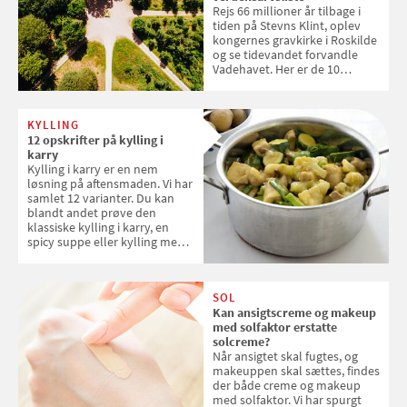
Rejs 66 millioner år tilbage i
tiden på Stevns Klint, oplev
kongernes gravkirke i Roskilde
og se tidevandet forvandle
Vadehavet. Her er de 10
danske steder på UNESCO's
verdensarvsliste
KYLLING
12 opskrifter på kylling i
karry
Kylling i karry er en nem
løsning på aftensmaden. Vi har
samlet 12 varianter. Du kan
blandt andet prøve den
klassiske kylling i karry, en
spicy suppe eller kylling med
kokosris. Velbekomme!
SOL
Kan ansigtscreme og makeup
med solfaktor erstatte
solcreme?
Når ansigtet skal fugtes, og
makeuppen skal sættes, findes
der både creme og makeup
med solfaktor. Vi har spurgt