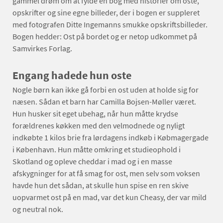
gammel drøm om at fylde en bog med historier om oste,
opskrifter og sine egne billeder, der i bogen er suppleret
med fotografen Ditte Ingemanns smukke opskriftsbilleder.
Bogen hedder: Ost på bordet og er netop udkommet på
Samvirkes Forlag.
Engang hadede hun oste
Nogle børn kan ikke gå forbi en ost uden at holde sig for
næsen. Sådan et barn har Camilla Bojsen-Møller været.
Hun husker sit eget ubehag, når hun måtte krydse
forældrenes køkken med den velmodnede og nyligt
indkøbte 1 kilos brie fra lørdagens indkøb i Købmagergade
i København. Hun måtte omkring et studieophold i
Skotland og opleve cheddar i mad og i en masse
afskygninger for at få smag for ost, men selv som voksen
havde hun det sådan, at skulle hun spise en ren skive
uopvarmet ost på en mad, var det kun Cheasy, der var mild
og neutral nok.