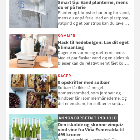
Smart tip: Vand planterne, mens
du er på ferie
Planter og blomster har brug for vand,
mens du er på ferie. Med en plastpose,
vatpind og et par strips kan du lave dit
eget vandingssystem, så du slipper for
at bede naboen om at vande eller
SOMMER
komme hjem til døde planter
Hack til hedebølgen: Lav dit eget
klimaanlæg
Dagene er varme og nætterne hede.
Med et par flasker vand og en elektrisk
blæser kan du relativt nemt fået koldt
pust, når der er varmt ude og inde. Klik
og se, hvordan du gør
KAGER
9 opskrifter med solbær
Solbær får ikke så meget
opmærksomhed, som jordbær og
hindbær får i sommermånederne. Og
det er en skam, for solbær er små
sorte smagseksplosioner, der giver
syre og dybde til dine desserter.
ANNONCØRBETALT INDHOLD
Samvirke har samlet 9 gode opskrifter
Den iskolde og skønne vinquiz -
med det oversete sommerbær
vind vine fra Viña Esmeralda til
499 kroner
Hvad er posidonia oceanica? Og