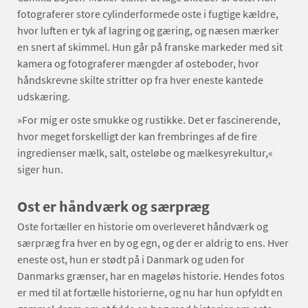
fotograferer store cylinderformede oste i fugtige kældre,
hvor luften er tyk af lagring og gæring, og næsen mærker
en snert af skimmel. Hun går på franske markeder med sit
kamera og fotograferer mængder af osteboder, hvor
håndskrevne skilte stritter op fra hver eneste kantede
udskæring.
»For mig er oste smukke og rustikke. Det er fascinerende,
hvor meget forskelligt der kan frembringes af de fire
ingredienser mælk, salt, osteløbe og mælkesyrekultur,«
siger hun.
Ost er håndværk og særpræg
Oste fortæller en historie om overleveret håndværk og
særpræg fra hver en by og egn, og der er aldrig to ens. Hver
eneste ost, hun er stødt på i Danmark og uden for
Danmarks grænser, har en mageløs historie. Hendes fotos
er med til at fortælle historierne, og nu har hun opfyldt en