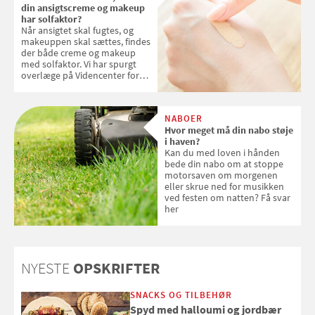
din ansigtscreme og makeup
har solfaktor?
Når ansigtet skal fugtes, og
makeuppen skal sættes, findes
der både creme og makeup
med solfaktor. Vi har spurgt
overlæge på Videncenter for
Hudkræft, Stine Regin Wiegell,
om ansigtscreme og makeup
med SPF kan erstatte
NABOER
solcreme, når man bevæger
Hvor meget må din nabo støje
sig ud i solen
i haven?
Kan du med loven i hånden
bede din nabo om at stoppe
motorsaven om morgenen
eller skrue ned for musikken
ved festen om natten? Få svar
her
NYESTE
OPSKRIFTER
SNACKS OG TILBEHØR
Spyd med halloumi og jordbær