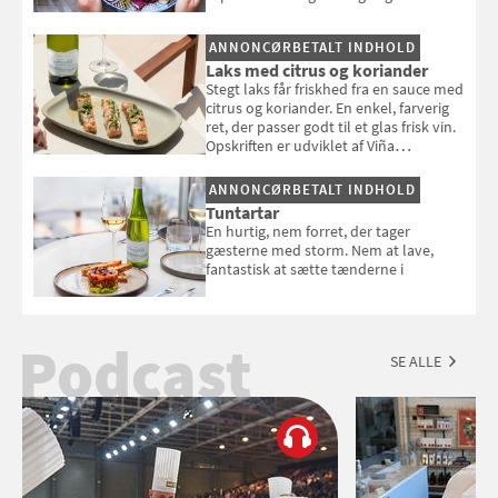
en rest kylling, og nyd den som et let,
selvstændigt måltid. Opskriften er fra
ANNONCØRBETALT INDHOLD
Louisa Lorangs kogebog "Salat".
Laks med citrus og koriander
Stegt laks får friskhed fra en sauce med
citrus og koriander. En enkel, farverig
ret, der passer godt til et glas frisk vin.
Opskriften er udviklet af Viña
Esmeralda.
ANNONCØRBETALT INDHOLD
Tuntartar
En hurtig, nem forret, der tager
gæsterne med storm. Nem at lave,
fantastisk at sætte tænderne i
Podcast
SE ALLE