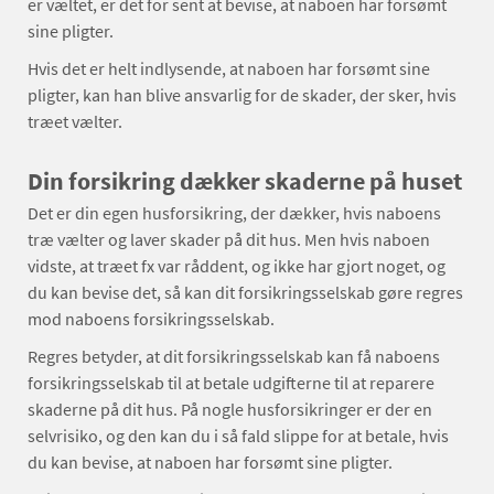
er væltet, er det for sent at bevise, at naboen har forsømt
sine pligter.
Hvis det er helt indlysende, at naboen har forsømt sine
pligter, kan han blive ansvarlig for de skader, der sker, hvis
træet vælter.
Din forsikring dækker skaderne på huset
Det er din egen husforsikring, der dækker, hvis naboens
træ vælter og laver skader på dit hus. Men hvis naboen
vidste, at træet fx var råddent, og ikke har gjort noget, og
du kan bevise det, så kan dit forsikringsselskab gøre regres
mod naboens forsikringsselskab.
Regres betyder, at dit forsikringsselskab kan få naboens
forsikringsselskab til at betale udgifterne til at reparere
skaderne på dit hus. På nogle husforsikringer er der en
selvrisiko, og den kan du i så fald slippe for at betale, hvis
du kan bevise, at naboen har forsømt sine pligter.