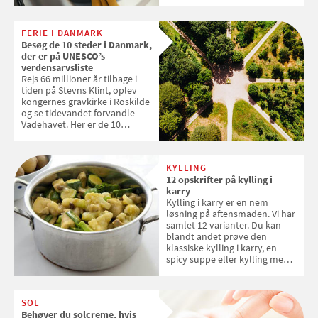
og forlænge vaskemaskinens
levetid. Samvirke har samlet 7
enkle råd til at spare penge på
FERIE I DANMARK
tøjvasken
Besøg de 10 steder i Danmark,
der er på UNESCO’s
verdensarvsliste
Rejs 66 millioner år tilbage i
tiden på Stevns Klint, oplev
kongernes gravkirke i Roskilde
og se tidevandet forvandle
Vadehavet. Her er de 10
danske steder på UNESCO's
verdensarvsliste
KYLLING
12 opskrifter på kylling i
karry
Kylling i karry er en nem
løsning på aftensmaden. Vi har
samlet 12 varianter. Du kan
blandt andet prøve den
klassiske kylling i karry, en
spicy suppe eller kylling med
kokosris. Velbekomme!
SOL
Behøver du solcreme, hvis