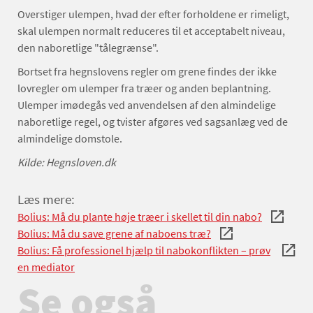
Overstiger ulempen, hvad der efter forholdene er rimeligt,
skal ulempen normalt reduceres til et acceptabelt niveau,
den naboretlige "tålegrænse".
Bortset fra hegnslovens regler om grene findes der ikke
lovregler om ulemper fra træer og anden beplantning.
Ulemper imødegås ved anvendelsen af den almindelige
naboretlige regel, og tvister afgøres ved sagsanlæg ved de
almindelige domstole.
Kilde: Hegnsloven.dk
Læs mere:
Bolius: Må du plante høje træer i skellet til din nabo?
Bolius: Må du save grene af naboens træ?
Bolius: Få professionel hjælp til nabokonflikten – prøv
en mediator
Se også