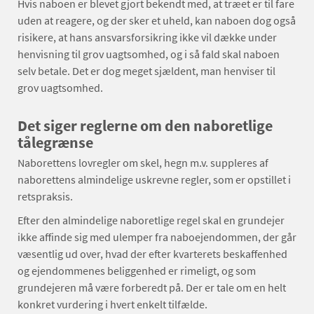
Hvis naboen er blevet gjort bekendt med, at træet er til fare
uden at reagere, og der sker et uheld, kan naboen dog også
risikere, at hans ansvarsforsikring ikke vil dække under
henvisning til grov uagtsomhed, og i så fald skal naboen
selv betale. Det er dog meget sjældent, man henviser til
grov uagtsomhed.
Det siger reglerne om den naboretlige
tålegrænse
Naborettens lovregler om skel, hegn m.v. suppleres af
naborettens almindelige uskrevne regler, som er opstillet i
retspraksis.
Efter den almindelige naboretlige regel skal en grundejer
ikke affinde sig med ulemper fra naboejendommen, der går
væsentlig ud over, hvad der efter kvarterets beskaffenhed
og ejendommenes beliggenhed er rimeligt, og som
grundejeren må være forberedt på. Der er tale om en helt
konkret vurdering i hvert enkelt tilfælde.