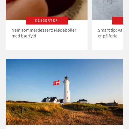
DESSERTER
LI
Nem sommerdessert: Flødeboller
Smart tip: Vand
med bærfyld
er på ferie