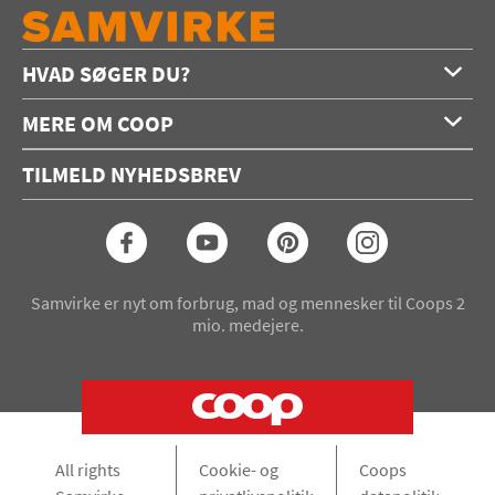
HVAD SØGER DU?
Forside
MERE OM COOP
Opskrifter
Om os
Konkurrencer
TILMELD NYHEDSBREV
Annoncering
Podcast
Coop.dk
Video
Coop medlem
Arkiv
Seneste Samvirke-magasin
Samvirke er nyt om forbrug, mad og mennesker til Coops 2
mio. medejere.
All rights
Cookie- og
Coops