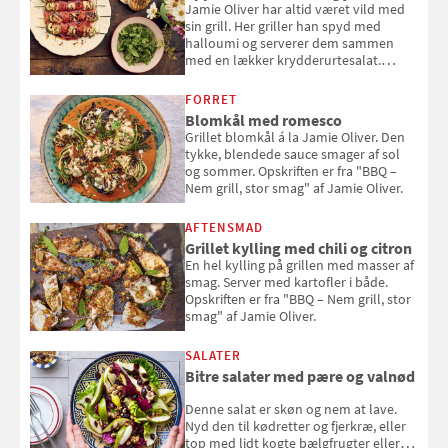
Jamie Oliver har altid været vild med
sin grill. Her griller han spyd med
halloumi og serverer dem sammen
med en lækker krydderurtesalat.
Opskriften er fra “BBQ – Nem grill, stor
smag" af Jamie Oliver.
FORRET
Blomkål med romesco
Grillet blomkål á la Jamie Oliver. Den
tykke, blendede sauce smager af sol
og sommer. Opskriften er fra "BBQ –
Nem grill, stor smag" af Jamie Oliver.
AFTENSMAD
Grillet kylling med chili og citron
En hel kylling på grillen med masser af
smag. Server med kartofler i både.
Opskriften er fra "BBQ – Nem grill, stor
smag" af Jamie Oliver.
SALATER
Bitre salater med pære og valnød
Denne salat er skøn og nem at lave.
Nyd den til kødretter og fjerkræ, eller
top med lidt kogte bælgfrugter eller