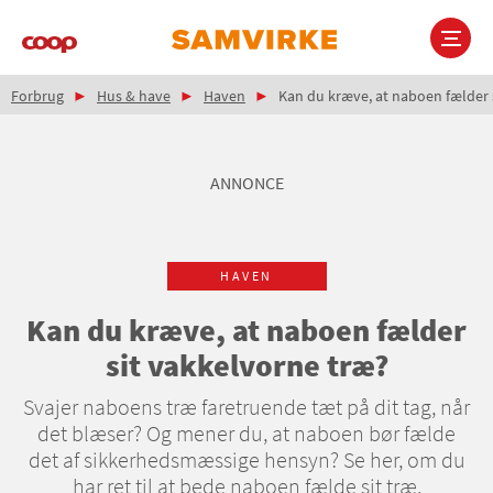
Gå
til
hovedindhold
Brødkrumme
Main
Forbrug
Hus & have
Haven
Kan du kræve, at naboen fælder 
navigation
ANNONCE
HAVEN
Kan du kræve, at naboen fælder
sit vakkelvorne træ?
Svajer naboens træ faretruende tæt på dit tag, når
det blæser? Og mener du, at naboen bør fælde
det af sikkerhedsmæssige hensyn? Se her, om du
har ret til at bede naboen fælde sit træ.