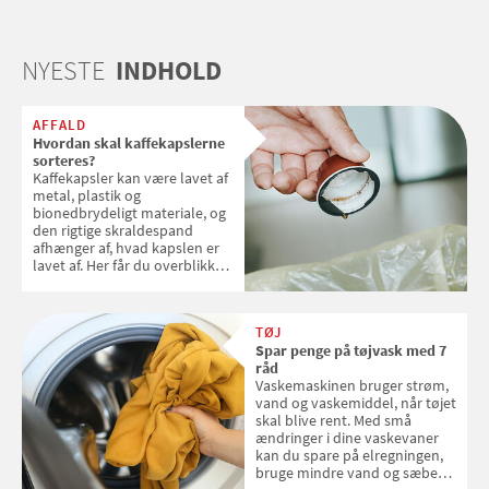
NYESTE
INDHOLD
AFFALD
Hvordan skal kaffekapslerne
sorteres?
Kaffekapsler kan være lavet af
metal, plastik og
bionedbrydeligt materiale, og
den rigtige skraldespand
afhænger af, hvad kapslen er
lavet af. Her får du overblikket
over, hvordan kaffekapslerne
skal sorteres
TØJ
Spar penge på tøjvask med 7
råd
Vaskemaskinen bruger strøm,
vand og vaskemiddel, når tøjet
skal blive rent. Med små
ændringer i dine vaskevaner
kan du spare på elregningen,
bruge mindre vand og sæbe