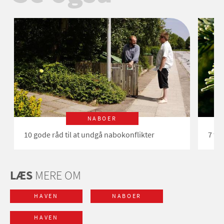
NABOER
10 gode råd til at undgå nabokonflikter
7 ti
LÆS
MERE OM
HAVEN
NABOER
HAVEN