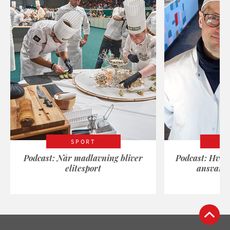
SPORT
Podcast: Når madlavning bliver
Podcast: Hvad
elitesport
ansvarli