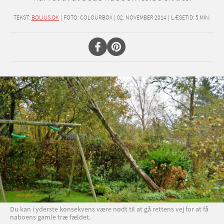
TEKST:
BOLIUS.DK
|
FOTO: COLOURBOX
|
02. NOVEMBER 2014
|
LÆSETID:
5
MIN.
Du kan i yderste konsekvens være nødt til at gå rettens vej for at få
naboens gamle træ fældet.