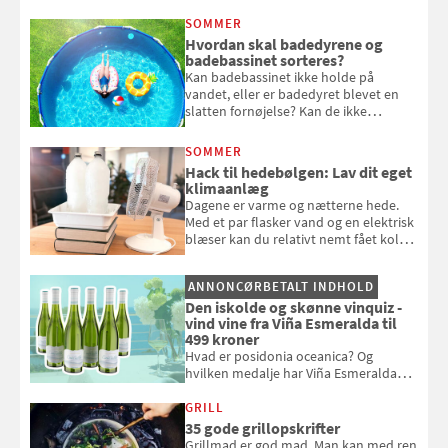
at bede naboen om at vande eller
SOMMER
komme hjem til døde planter
Hvordan skal badedyrene og
badebassinet sorteres?
Kan badebassinet ikke holde på
vandet, eller er badedyret blevet en
slatten fornøjelse? Kan de ikke
repareres, skal du være særligt
opmærksom, når du smider
SOMMER
badebassinet eller et badedyr ud
Hack til hedebølgen: Lav dit eget
klimaanlæg
Dagene er varme og nætterne hede.
Med et par flasker vand og en elektrisk
blæser kan du relativt nemt fået koldt
pust, når der er varmt ude og inde. Klik
og se, hvordan du gør
ANNONCØRBETALT INDHOLD
Den iskolde og skønne vinquiz -
vind vine fra Viña Esmeralda til
499 kroner
Hvad er posidonia oceanica? Og
hvilken medalje har Viña Esmeralda
White fået ved Mundus vini i 2026? Gæt
med i Samvirkes skønne vinquiz, hvor
GRILL
du kan vinde 6 flasker vin fra Viña
35 gode grillopskrifter
Esmeralda. Konkurrencen slutter 1.
Grillmad er god mad. Man kan med ren