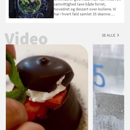
september 2026.
samvittighed lave både forret,
hovedret og dessert over kullene. Vi
har i hvert fald samlet 35 skønne
forslag til en sommeraften i grillens
tegn.
Video
SE ALLE