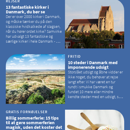
REJSER
13 fantastiske kirker i
Danmark, du bør se
Der er over 2000 kirker i Danmark,
og måske tænker du på den
klassiske hvidkalkede af slagsen,
når du hører ordet kirke? Samvirke
har udvalgt 13 fantastiske og
særlige kirker i hele Danmark - og
der er langt mellem den klassiske,
hvidkalkede kirke. Se et bud på,
hvilke kirker, der er en omvej værd
FRITID
10 steder i Danmark med
imponerende udsigt
Storslået udsigt og åbne vidder er
ikke noget, du behøver at rejse
langt efter. Vi har været en tur
rundt i smukke Danmark og
fundet 10 mere eller mindre
kendte steder med en udsigt, som
kan tage pusten fra de fleste
GRATIS FORNØJELSER
Billig sommerferie: 15 tips
til at gøre sommerferien
magisk, uden det koster det