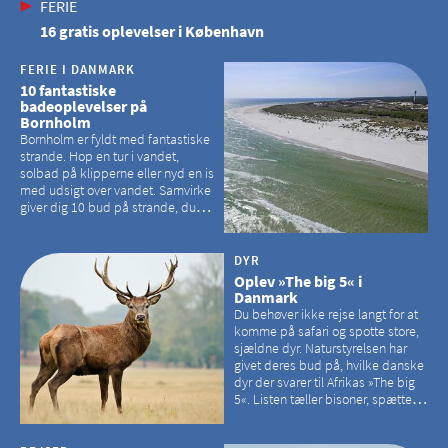
FERIE
16 gratis oplevelser i København
FERIE I DANMARK
10 fantastiske
badeoplevelser på
Bornholm
Bornholm er fyldt med fantastiske
strande. Hop en tur i vandet,
solbad på klipperne eller nyd en is
med udsigt over vandet. Samvirke
giver dig 10 bud på strande, du
kan besøge på Bornholm
DYR
Oplev »The big 5« i
Danmark
Du behøver ikke rejse langt for at
komme på safari og spotte store,
sjældne dyr. Naturstyrelsen har
givet deres bud på, hvilke danske
dyr der svarer til Afrikas »The big
5«. Listen tæller bisoner, spættede
sæler, vilde heste, krondyr og
havørne.