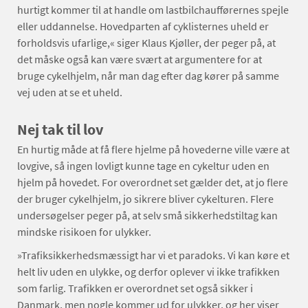
hurtigt kommer til at handle om lastbilchaufførernes spejle
eller uddannelse. Hovedparten af cyklisternes uheld er
forholdsvis ufarlige,« siger Klaus Kjøller, der peger på, at
det måske også kan være svært at argumentere for at
bruge cykelhjelm, når man dag efter dag kører på samme
vej uden at se et uheld.
Nej tak til lov
En hurtig måde at få flere hjelme på hovederne ville være at
lovgive, så ingen lovligt kunne tage en cykeltur uden en
hjelm på hovedet. For overordnet set gælder det, at jo flere
der bruger cykelhjelm, jo sikrere bliver cykelturen. Flere
undersøgelser peger på, at selv små sikkerhedstiltag kan
mindske risikoen for ulykker.
»Trafiksikkerhedsmæssigt har vi et paradoks. Vi kan køre et
helt liv uden en ulykke, og derfor oplever vi ikke trafikken
som farlig. Trafikken er overordnet set også sikker i
Danmark, men nogle kommer ud for ulykker, og her viser