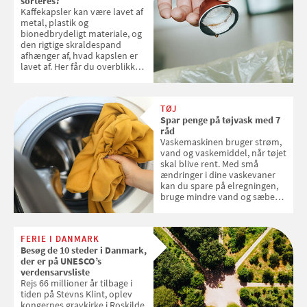
sorteres?
Kaffekapsler kan være lavet af
metal, plastik og
bionedbrydeligt materiale, og
den rigtige skraldespand
afhænger af, hvad kapslen er
lavet af. Her får du overblikket
over, hvordan kaffekapslerne
skal sorteres
TØJ
Spar penge på tøjvask med 7
råd
Vaskemaskinen bruger strøm,
vand og vaskemiddel, når tøjet
skal blive rent. Med små
ændringer i dine vaskevaner
kan du spare på elregningen,
bruge mindre vand og sæbe
og forlænge vaskemaskinens
levetid. Samvirke har samlet 7
enkle råd til at spare penge på
FERIE I DANMARK
tøjvasken
Besøg de 10 steder i Danmark,
der er på UNESCO’s
verdensarvsliste
Rejs 66 millioner år tilbage i
tiden på Stevns Klint, oplev
kongernes gravkirke i Roskilde