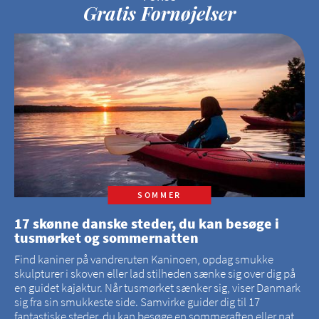
Gratis Fornøjelser
SOMMER
17 skønne danske steder, du kan besøge i
tusmørket og sommernatten
Find kaniner på vandreruten Kaninoen, opdag smukke
skulpturer i skoven eller lad stilheden sænke sig over dig på
en guidet kajaktur. Når tusmørket sænker sig, viser Danmark
sig fra sin smukkeste side. Samvirke guider dig til 17
fantastiske steder, du kan besøge en sommeraften eller nat.