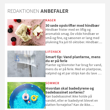
REDAKTIONEN
ANBEFALER
KAGER
30 søde opskrifter med hindbær
Hindbær frister med en liflig og
aromatisk smag. De vilde hindbær er
små og fine, og sæsonen er lang med
plukning fra juli til oktober. Hindbær
kan spises direkte fra busken, eller du
kan bruge dine hindbær i alt fra
LIFEHACK
bagværk og salater til is og syltning.
Smart tip: Vand planterne, mens
du er på ferie
Planter og blomster har brug for vand,
mens du er på ferie. Med en plastpose,
vatpind og et par strips kan du lave dit
eget vandingssystem, så du slipper for
at bede naboen om at vande eller
SOMMER
komme hjem til døde planter
Hvordan skal badedyrene og
badebassinet sorteres?
Kan badebassinet ikke holde på
vandet, eller er badedyret blevet en
slatten fornøjelse? Kan de ikke
repareres, skal du være særligt