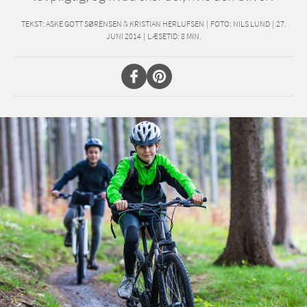
TEKST:
ASKE GOTT SØRENSEN & KRISTIAN HERLUFSEN
|
FOTO: NILS LUND
|
27.
JUNI 2014
|
LÆSETID:
8
MIN.