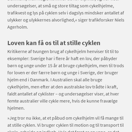
undersøgelser, at små og store tiltag som cykelhjelme,
trafikvest og lys på cyklen selv i dagslys mindsker antallet af
ulykker og ulykkernes alvorlighed,« siger trafikforsker Niels
Agerholm.
Loven kan få os til at stille cyklen
Kritikerne af tvungen brug af cykelhjelm henviser tit til to
eksempler: Sverige har i flere år haft en lov, der påbyder
børn og unge under 15 år at bruge cykelhjelm, men til trods
for loven er der færre børn og unge i Sverige, der bruger
hjelm end i Danmark. I Australien skal alle bruge
cykelhjelm, men efter at den australske lov trådte i kraft,
faldt antallet af cyklister – og undersøgelser viser, at hver
femte australier ville cykle mere, hvis de kunne fravælge
hjelmen.
»Jeg tror nu ikke, at et påbud om cykelhjelm vil få mange til
at stille cyklen. Vi bruger cyklen til motion og til transport til
skole, arbejde og indkøb. Hvis det først er en vane, er det