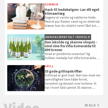
opmærksom, når du smider
SOMMER
badebassinet eller et badedyr ud
Hack til hedebølgen: Lav dit eget
klimaanlæg
Dagene er varme og nætterne hede.
Med et par flasker vand og en elektrisk
blæser kan du relativt nemt fået koldt
pust, når der er varmt ude og inde. Klik
og se, hvordan du gør
ANNONCØRBETALT INDHOLD
Den iskolde og skønne vinquiz -
vind vine fra Viña Esmeralda til
499 kroner
Hvad er posidonia oceanica? Og
hvilken medalje har Viña Esmeralda
White fået ved Mundus vini i 2026? Gæt
med i Samvirkes skønne vinquiz, hvor
GRILL
du kan vinde 6 flasker vin fra Viña
35 gode grillopskrifter
Esmeralda. Konkurrencen slutter 1.
Grillmad er god mad. Man kan med ren
september 2026.
samvittighed lave både forret,
hovedret og dessert over kullene. Vi
har i hvert fald samlet 35 skønne
forslag til en sommeraften i grillens
tegn.
Video
SE ALLE