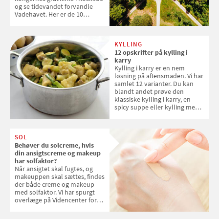
og se tidevandet forvandle
Vadehavet. Her er de 10
danske steder på UNESCO's
verdensarvsliste
KYLLING
12 opskrifter på kylling i
karry
Kylling i karry er en nem
løsning på aftensmaden. Vi har
samlet 12 varianter. Du kan
blandt andet prøve den
klassiske kylling i karry, en
spicy suppe eller kylling med
kokosris. Velbekomme!
SOL
Behøver du solcreme, hvis
din ansigtscreme og makeup
har solfaktor?
Når ansigtet skal fugtes, og
makeuppen skal sættes, findes
der både creme og makeup
med solfaktor. Vi har spurgt
overlæge på Videncenter for
Hudkræft, Stine Regin Wiegell,
om ansigtscreme og makeup