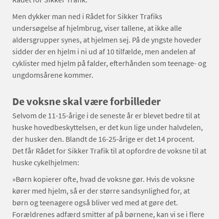
Men dykker man ned i Rådet for Sikker Trafiks
undersøgelse af hjelmbrug, viser tallene, at ikke alle
aldersgrupper synes, at hjelmen sej. På de yngste hoveder
sidder der en hjelm i ni ud af 10 tilfælde, men andelen af
cyklister med hjelm på falder, efterhånden som teenage- og
ungdomsårene kommer.
De voksne skal være forbilleder
Selvom de 11-15-årige i de seneste år er blevet bedre til at
huske hovedbeskyttelsen, er det kun lige under halvdelen,
der husker den. Blandt de 16-25-årige er det 14 procent.
Det får Rådet for Sikker Trafik til at opfordre de voksne til at
huske cykelhjelmen:
»Børn kopierer ofte, hvad de voksne gør. Hvis de voksne
kører med hjelm, så er der større sandsynlighed for, at
børn og teenagere også bliver ved med at gøre det.
Forældrenes adfærd smitter af på børnene, kan vi se i flere