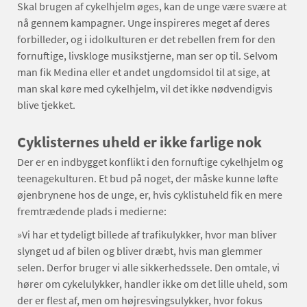
Skal brugen af cykelhjelm øges, kan de unge være svære at
nå gennem kampagner. Unge inspireres meget af deres
forbilleder, og i idolkulturen er det rebellen frem for den
fornuftige, livskloge musikstjerne, man ser op til. Selvom
man fik Medina eller et andet ungdomsidol til at sige, at
man skal køre med cykelhjelm, vil det ikke nødvendigvis
blive tjekket.
Cyklisternes uheld er ikke farlige nok
Der er en indbygget konflikt i den fornuftige cykelhjelm og
teenagekulturen. Et bud på noget, der måske kunne løfte
øjenbrynene hos de unge, er, hvis cyklistuheld fik en mere
fremtrædende plads i medierne:
»Vi har et tydeligt billede af trafikulykker, hvor man bliver
slynget ud af bilen og bliver dræbt, hvis man glemmer
selen. Derfor bruger vi alle sikkerhedssele. Den omtale, vi
hører om cykelulykker, handler ikke om det lille uheld, som
der er flest af, men om højresvingsulykker, hvor fokus