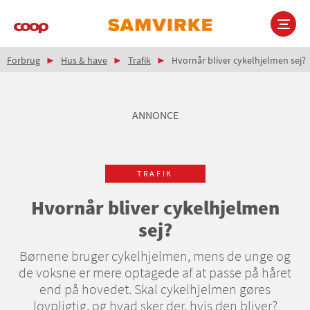
Gå
til
hovedindhold
Brødkrumme
Main
Forbrug
Hus & have
Trafik
Hvornår bliver cykelhjelmen sej?
navigation
ANNONCE
TRAFIK
Hvornår bliver cykelhjelmen
sej?
Børnene bruger cykelhjelmen, mens de unge og
de voksne er mere optagede af at passe på håret
end på hovedet. Skal cykelhjelmen gøres
lovpligtig, og hvad sker der, hvis den bliver?