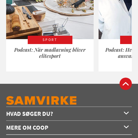
SPORT
Podcast: Når madlavning bliver
Podcast: Hvad
elitesport
ansvarli
HVAD SØGER DU?
Forside
MERE OM COOP
Opskrifter