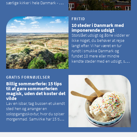
særlige kirker i hele Danmark - og
der er langt mellem den klassiske,
hvidkalkede kirke. Se et bud på,
hvilke kirker, der er en omvej værd
FRITID
10 steder i Danmark med
imponerende udsigt
Storslået udsigt og åbne vidder er
ikke noget, du behøver at rejse
langt efter. Vi har været en tur
rundt i smukke Danmark og
fundet 10 mere eller mindre
kendte steder med en udsigt, som
kan tage pusten fra de fleste
GRATIS FORNØJELSER
Billig sommerferie: 15 tips
til at gøre sommerferien
magisk, uden det koster det
vilde
Lav en isbar, tag bussen et ukendt
sted hen og arranger en
solopgangsskovtur, hvor du spiser
morgenmad. Samvirke har 15 tips
til, hvordan du kan have en
magisk ferie, uden at det koster
dig det vilde