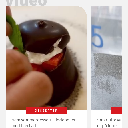
DESSERTER
LI
Nem sommerdessert: Flødeboller
Smart tip: Vand
med bærfyld
er på ferie