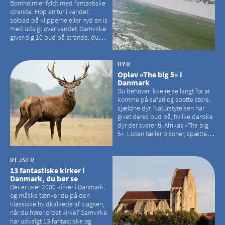
Bornholm er fyldt med fantastiske
strande. Hop en tur i vandet,
solbad på klipperne eller nyd en is
med udsigt over vandet. Samvirke
giver dig 10 bud på strande, du
kan besøge på Bornholm
DYR
Oplev »The big 5« i
Danmark
Du behøver ikke rejse langt for at
komme på safari og spotte store,
sjældne dyr. Naturstyrelsen har
givet deres bud på, hvilke danske
dyr der svarer til Afrikas »The big
5«. Listen tæller bisoner, spættede
sæler, vilde heste, krondyr og
havørne.
REJSER
13 fantastiske kirker i
Danmark, du bør se
Der er over 2000 kirker i Danmark,
og måske tænker du på den
klassiske hvidkalkede af slagsen,
når du hører ordet kirke? Samvirke
har udvalgt 13 fantastiske og