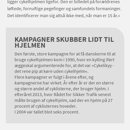
ligger cykelhjelmen ligefor. Den er billedet på forældrenes
løftede, fornuftige pegefinger og samfundets formaninger.
Det identificerer man sig altså ikke med, når man er 15 år.«
KAMPAGNER SKUBBER LIDT TIL
HJELMEN
Den første, store kampagne for at få danskerne til at
bruge cykelhjelmen kom i 1990, hvor en kylling iført
æggeskal argumenterede for, at det var »Cykelikyy -
det rene pip at køre uden cykelhjelm«.
Flere kampagner er fulgt i årene efter, og
kampagnerne har virket. År efter år er der en større
og større andel af cyklisterne, der bruger hjelm. I
efteråret 2013, hvor Rådet for Sikker Trafik senest
målte brugen af cykelhjelm, sad der en hjelm på 27
procent af cyklisternes hoveder.
I 2004 var tallet blot seks procent.