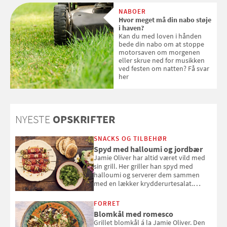
med SPF kan erstatte
NABOER
solcreme, når man bevæger
Hvor meget må din nabo støje
sig ud i solen
i haven?
Kan du med loven i hånden
bede din nabo om at stoppe
motorsaven om morgenen
eller skrue ned for musikken
ved festen om natten? Få svar
her
NYESTE
OPSKRIFTER
SNACKS OG TILBEHØR
Spyd med halloumi og jordbær
Jamie Oliver har altid været vild med
sin grill. Her griller han spyd med
halloumi og serverer dem sammen
med en lækker krydderurtesalat.
Opskriften er fra “BBQ – Nem grill, stor
smag" af Jamie Oliver.
FORRET
Blomkål med romesco
Grillet blomkål á la Jamie Oliver. Den