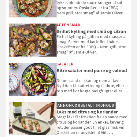
tykke, blendede sauce smager af sol
og sommer. Opskriften er fra "BBQ –
Nem grill, stor smag" af Jamie Oliver.
AFTENSMAD
Grillet kylling med chili og citron
En hel kylling på grillen med masser af
smag. Server med kartofler i både.
Opskriften er fra "BBQ – Nem grill, stor
smag" af Jamie Oliver.
SALATER
Bitre salater med pære og valnød
Denne salat er skøn og nem at lave.
Nyd den til kødretter og fjerkræ, eller
top med lidt kogte bælgfrugter eller
en rest kylling, og nyd den som et let,
selvstændigt måltid. Opskriften er fra
ANNONCØRBETALT INDHOLD
Louisa Lorangs kogebog "Salat".
Laks med citrus og koriander
Stegt laks får friskhed fra en sauce med
citrus og koriander. En enkel, farverig
ret, der passer godt til et glas frisk vin.
Opskriften er udviklet af Viña