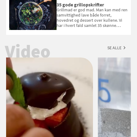
du kan vinde 6 flasker vin fra Viña
35 gode grillopskrifter
Esmeralda. Konkurrencen slutter 1.
Grillmad er god mad. Man kan med ren
september 2026.
samvittighed lave både forret,
hovedret og dessert over kullene. Vi
har i hvert fald samlet 35 skønne
forslag til en sommeraften i grillens
tegn.
Video
SE ALLE