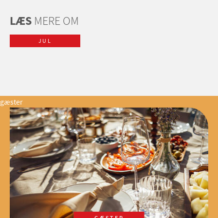
LÆS
MERE OM
JUL
gæster
GÆSTER