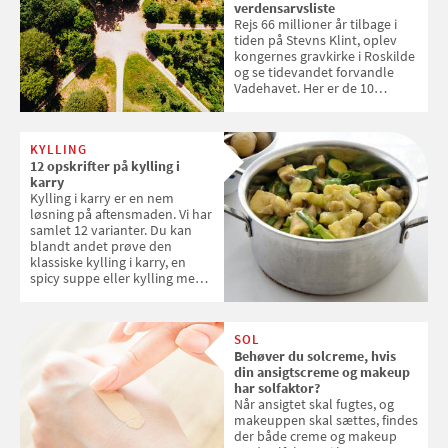
verdensarvsliste
Rejs 66 millioner år tilbage i
tiden på Stevns Klint, oplev
kongernes gravkirke i Roskilde
og se tidevandet forvandle
Vadehavet. Her er de 10
danske steder på UNESCO's
verdensarvsliste
KYLLING
12 opskrifter på kylling i
karry
Kylling i karry er en nem
løsning på aftensmaden. Vi har
samlet 12 varianter. Du kan
blandt andet prøve den
klassiske kylling i karry, en
spicy suppe eller kylling med
kokosris. Velbekomme!
SOL
Behøver du solcreme, hvis
din ansigtscreme og makeup
har solfaktor?
Når ansigtet skal fugtes, og
makeuppen skal sættes, findes
der både creme og makeup