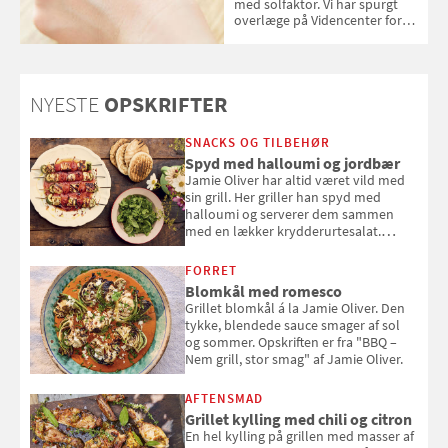
med solfaktor. Vi har spurgt
overlæge på Videncenter for
Hudkræft, Stine Regin Wiegell,
om ansigtscreme og makeup
med SPF kan erstatte
solcreme, når man bevæger
NYESTE
OPSKRIFTER
sig ud i solen
SNACKS OG TILBEHØR
Spyd med halloumi og jordbær
Jamie Oliver har altid været vild med
sin grill. Her griller han spyd med
halloumi og serverer dem sammen
med en lækker krydderurtesalat.
Opskriften er fra “BBQ – Nem grill, stor
smag" af Jamie Oliver.
FORRET
Blomkål med romesco
Grillet blomkål á la Jamie Oliver. Den
tykke, blendede sauce smager af sol
og sommer. Opskriften er fra "BBQ –
Nem grill, stor smag" af Jamie Oliver.
AFTENSMAD
Grillet kylling med chili og citron
En hel kylling på grillen med masser af