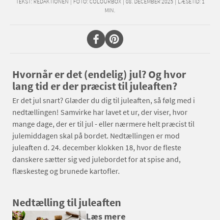
TEKST:
REDAKTIONEN
|
FOTO: COLOURBOX
|
08. DECEMBER 2025
|
LÆSETID:
1
MIN.
Hvornår er det (endelig) jul? Og hvor
lang tid er der præcist til juleaften?
Er det jul snart? Glæder du dig til juleaften, så følg med i
nedtællingen! Samvirke har lavet et ur, der viser, hvor
mange dage, der er til jul - eller nærmere helt præcist til
julemiddagen skal på bordet. Nedtællingen er mod
juleaften d. 24. december klokken 18, hvor de fleste
danskere sætter sig ved julebordet for at spise and,
flæskesteg og brunede kartofler.
Nedtælling til juleaften
Læs mere