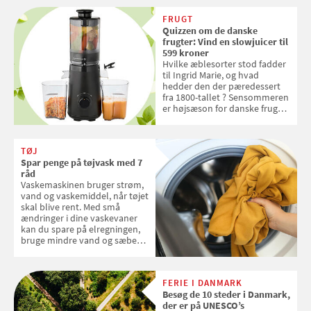
FRUGT
Quizzen om de danske
frugter: Vind en slowjuicer til
599 kroner
Hvilke æblesorter stod fadder
til Ingrid Marie, og hvad
hedder den der pæredessert
fra 1800-tallet ? Sensommeren
er højsæson for danske fruger,
og lige nu kan du stemme om
dine danske og lokale
favoritter. Det fejrer Samvirke
TØJ
med en quiz om alt det danske
Spar penge på tøjvask med 7
frugt, vi elsker. Konkurrencen
råd
slutter fredag d. 18. september
Vaskemaskinen bruger strøm,
2026
vand og vaskemiddel, når tøjet
skal blive rent. Med små
ændringer i dine vaskevaner
kan du spare på elregningen,
bruge mindre vand og sæbe
og forlænge vaskemaskinens
levetid. Samvirke har samlet 7
enkle råd til at spare penge på
FERIE I DANMARK
tøjvasken
Besøg de 10 steder i Danmark,
der er på UNESCO’s