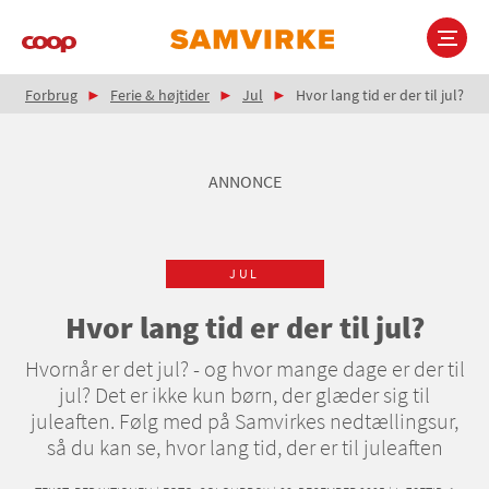
Gå
til
hovedindhold
Brødkrumme
Main
Forbrug
Ferie & højtider
Jul
Hvor lang tid er der til jul?
navigation
ANNONCE
JUL
Hvor lang tid er der til jul?
Hvornår er det jul? - og hvor mange dage er der til
jul? Det er ikke kun børn, der glæder sig til
juleaften. Følg med på Samvirkes nedtællingsur,
så du kan se, hvor lang tid, der er til juleaften