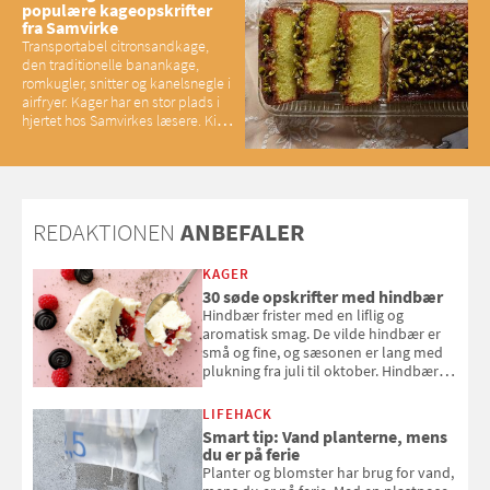
populære kageopskrifter
fra Samvirke
Transportabel citronsandkage,
den traditionelle banankage,
romkugler, snitter og kanelsnegle i
airfryer. Kager har en stor plads i
hjertet hos Samvirkes læsere. Kig
med og se alle favoritterne fra
2025
REDAKTIONEN
ANBEFALER
KAGER
30 søde opskrifter med hindbær
Hindbær frister med en liflig og
aromatisk smag. De vilde hindbær er
små og fine, og sæsonen er lang med
plukning fra juli til oktober. Hindbær
kan spises direkte fra busken, eller du
kan bruge dine hindbær i alt fra
LIFEHACK
bagværk og salater til is og syltning.
Smart tip: Vand planterne, mens
du er på ferie
Planter og blomster har brug for vand,