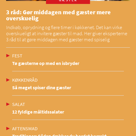
3 råd: Gør middagen med gæster mere
overskuelig
Indkøb, oprydning og flere timer i køkkenet. Det kan virke
overskueligt at invitere gæster til mad. Her giver eksperterne
3 råd til at gøre middagen med gæster med spiselig
FEST
Tø gæsterne op med en isbryder
KØKKENRÅD
Så meget spiser dine gæster
SALAT
12 fyldige måltidssalater
AFTENSMAD
Traditioner: Sådan dækker du bordet korrekt