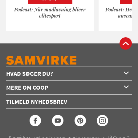
Podcast: Når madlavning bliver
Podcast: Hvad
elitesport
ansvarli
HVAD SØGER DU?
Forside
MERE OM COOP
Opskrifter
Om os
Konkurrencer
TILMELD NYHEDSBREV
Annoncering
Podcast
Coop.dk
Video
Coop medlem
Arkiv
Seneste Samvirke-magasin
Samvirke er nyt om forbrug, mad og mennesker til Coops 2