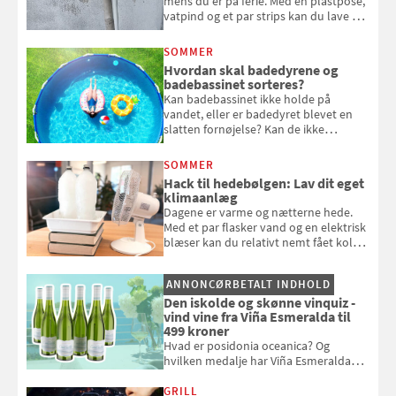
mens du er på ferie. Med en plastpose,
vatpind og et par strips kan du lave dit
eget vandingssystem, så du slipper for
at bede naboen om at vande eller
SOMMER
komme hjem til døde planter
Hvordan skal badedyrene og
badebassinet sorteres?
Kan badebassinet ikke holde på
vandet, eller er badedyret blevet en
slatten fornøjelse? Kan de ikke
repareres, skal du være særligt
opmærksom, når du smider
SOMMER
badebassinet eller et badedyr ud
Hack til hedebølgen: Lav dit eget
klimaanlæg
Dagene er varme og nætterne hede.
Med et par flasker vand og en elektrisk
blæser kan du relativt nemt fået koldt
pust, når der er varmt ude og inde. Klik
og se, hvordan du gør
ANNONCØRBETALT INDHOLD
Den iskolde og skønne vinquiz -
vind vine fra Viña Esmeralda til
499 kroner
Hvad er posidonia oceanica? Og
hvilken medalje har Viña Esmeralda
White fået ved Mundus vini i 2026? Gæt
med i Samvirkes skønne vinquiz, hvor
GRILL