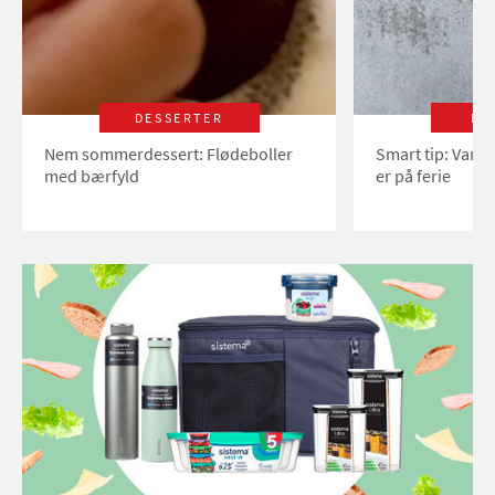
DESSERTER
LI
Nem sommerdessert: Flødeboller
Smart tip: Vand
med bærfyld
er på ferie