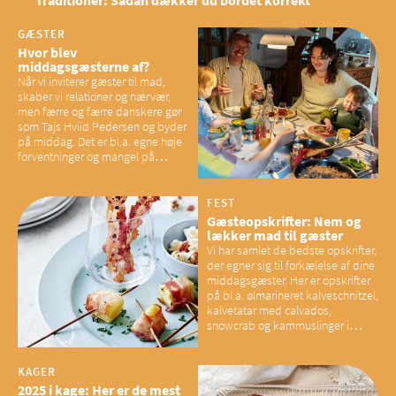
GÆSTER
Hvor blev
middagsgæsterne af?
Når vi inviterer gæster til mad,
skaber vi relationer og nærvær,
men færre og færre danskere gør
som Tajs Hviid Pedersen og byder
på middag. Det er bl.a. egne høje
forventninger og mangel på
overskud, der spænder ben,
mener eksperter – og det kan
have konsekvenser for vores
FEST
sociale fællesskaber
Gæsteopskrifter: Nem og
lækker mad til gæster
Vi har samlet de bedste opskrifter,
der egner sig til forkælelse af dine
middagsgæster. Her er opskrifter
på bl.a. ølmarineret kalveschnitzel,
kalvetatar med calvados,
snowcrab og kammuslinger i
brunet citronsmør og snacks til
baconelskere
KAGER
2025 i kage: Her er de mest