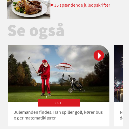
35 spændende juleopskrifter
Se også
JUL
Julemanden findes. Han spiller golf, kører bus
Nytå
og er matematiklærer
det 