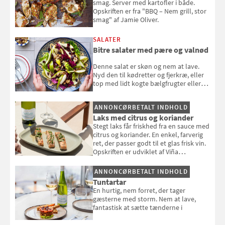
smag. Server med kartofler i både.
Opskriften er fra "BBQ – Nem grill, stor
smag" af Jamie Oliver.
SALATER
Bitre salater med pære og valnød
Denne salat er skøn og nem at lave.
Nyd den til kødretter og fjerkræ, eller
top med lidt kogte bælgfrugter eller
en rest kylling, og nyd den som et let,
selvstændigt måltid. Opskriften er fra
ANNONCØRBETALT INDHOLD
Louisa Lorangs kogebog "Salat".
Laks med citrus og koriander
Stegt laks får friskhed fra en sauce med
citrus og koriander. En enkel, farverig
ret, der passer godt til et glas frisk vin.
Opskriften er udviklet af Viña
Esmeralda.
ANNONCØRBETALT INDHOLD
Tuntartar
En hurtig, nem forret, der tager
gæsterne med storm. Nem at lave,
fantastisk at sætte tænderne i