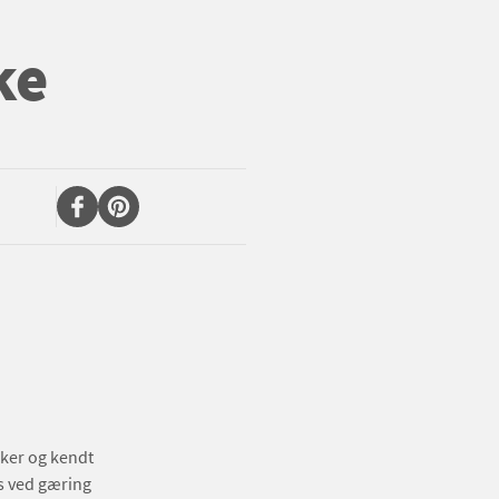
ke
kker og kendt
s ved gæring