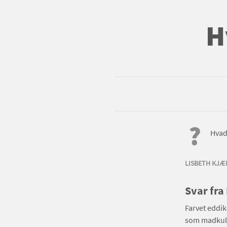
H
?
Hvad 
LISBETH KJÆ
Svar fra
Farvet eddik
som madkulør