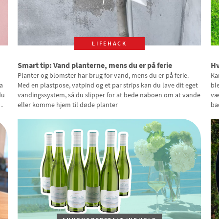
LIFEHACK
Smart tip: Vand planterne, mens du er på ferie
Hv
Planter og blomster har brug for vand, mens du er på ferie.
Ka
a
Med en plastpose, vatpind og et par strips kan du lave dit eget
bl
du
vandingssystem, så du slipper for at bede naboen om at vande
væ
eller komme hjem til døde planter
ba