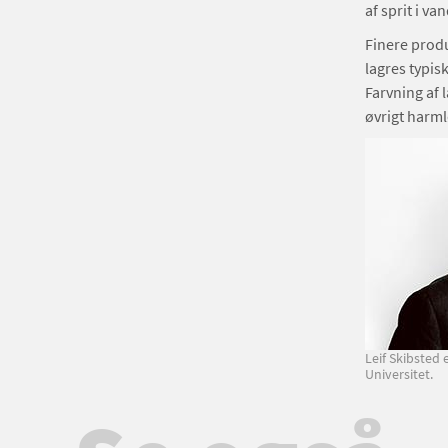
af sprit i v
Finere produ
lagres typisk
Farvning af l
øvrigt harml
Leif Skibsted
Universitet.