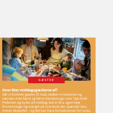
GÆSTER
Hvor blev middagsgæsterne af?
Når vi inviterer gæster til mad, skaber vi relationer og
nærvær, men færre og færre danskere gør som Tajs Hviid
Pedersen og byder på middag. Det er bl.a. egne høje
forventninger og mangel på overskud, der spænder ben,
mener eksperter – og det kan have konsekvenser for vores