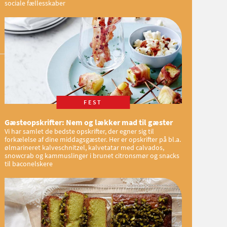
sociale fællesskaber
FEST
Gæsteopskrifter: Nem og lækker mad til gæster
Vi har samlet de bedste opskrifter, der egner sig til
forkælelse af dine middagsgæster. Her er opskrifter på bl.a.
ølmarineret kalveschnitzel, kalvetatar med calvados,
snowcrab og kammuslinger i brunet citronsmør og snacks
til baconelskere