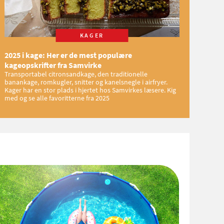
KAGER
2025 i kage: Her er de mest populære
kageopskrifter fra Samvirke
Transportabel citronsandkage, den traditionelle
banankage, romkugler, snitter og kanelsnegle i airfryer.
Kager har en stor plads i hjertet hos Samvirkes læsere. Kig
med og se alle favoritterne fra 2025