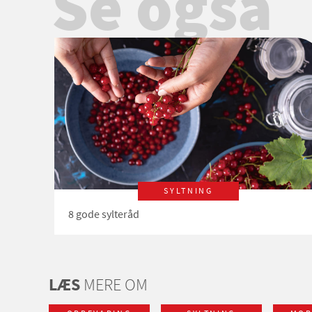
Se også
SYLTNING
8 gode sylteråd
LÆS
MERE OM