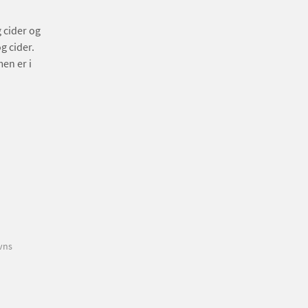
 cider og
g cider.
men er i
vns