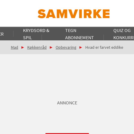
KRYDSORD &
TEGN
QUIZ OG
ER
SPIL
ABONNEMENT
KONKURR
Mad
Køkkenråd
Opbevaring
Hvad er farvet eddike
ANNONCE