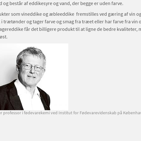
and og består af eddikesyre og vand, der begge er uden farve.
kter som vineddike og æbleeddike fremstilles ved gæring af vin og
 i trætønder og tager farve og smag fra træet eller har farve fra vin o
agereddike får det billigere produkt til at ligne de bedre kvaliteter, 
øst.
 er professor i fødevarekemi ved Institut for Fødevarevidenskab på Københa