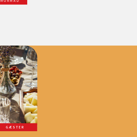
RMORMAD
GÆSTER