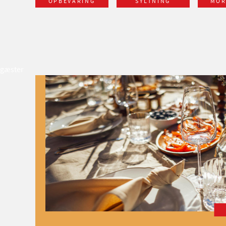
OPBEVARING
SYLTNING
MO
gæster