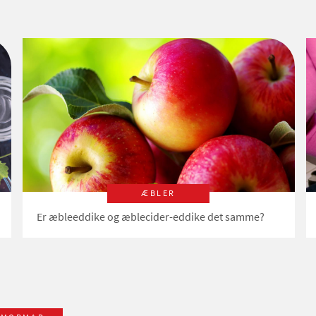
ÆBLER
Er æbleeddike og æblecider-eddike det samme?