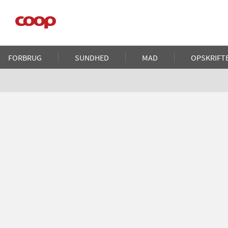
Gå
til
hovedindhold
Main
FORBRUG
SUNDHED
MAD
OPSKRIFT
navigation
Brødkrumme