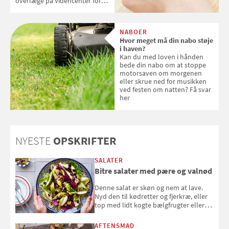
overlæge på Videncenter for
Hudkræft, Stine Regin Wiegell,
om ansigtscreme og makeup
med SPF kan erstatte
NABOER
solcreme, når man bevæger
Hvor meget må din nabo støje
sig ud i solen
i haven?
Kan du med loven i hånden
bede din nabo om at stoppe
motorsaven om morgenen
eller skrue ned for musikken
ved festen om natten? Få svar
her
NYESTE
OPSKRIFTER
SALATER
Bitre salater med pære og valnød
Denne salat er skøn og nem at lave.
Nyd den til kødretter og fjerkræ, eller
top med lidt kogte bælgfrugter eller
en rest kylling, og nyd den som et let,
selvstændigt måltid. Opskriften er fra
AFTENSMAD