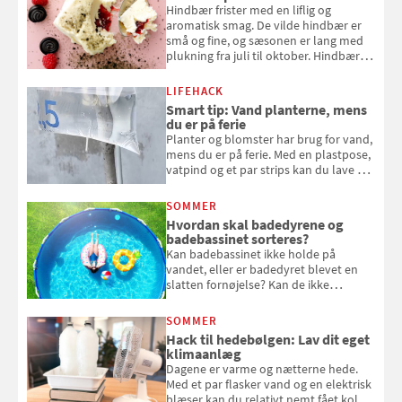
Hindbær frister med en liflig og
aromatisk smag. De vilde hindbær er
små og fine, og sæsonen er lang med
plukning fra juli til oktober. Hindbær
kan spises direkte fra busken, eller du
kan bruge dine hindbær i alt fra
LIFEHACK
bagværk og salater til is og syltning.
Smart tip: Vand planterne, mens
du er på ferie
Planter og blomster har brug for vand,
mens du er på ferie. Med en plastpose,
vatpind og et par strips kan du lave dit
eget vandingssystem, så du slipper for
at bede naboen om at vande eller
SOMMER
komme hjem til døde planter
Hvordan skal badedyrene og
badebassinet sorteres?
Kan badebassinet ikke holde på
vandet, eller er badedyret blevet en
slatten fornøjelse? Kan de ikke
repareres, skal du være særligt
opmærksom, når du smider
SOMMER
badebassinet eller et badedyr ud
Hack til hedebølgen: Lav dit eget
klimaanlæg
Dagene er varme og nætterne hede.
Med et par flasker vand og en elektrisk
blæser kan du relativt nemt fået koldt