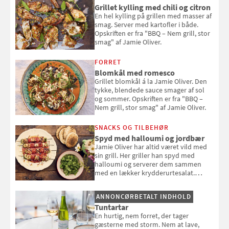
Louisa Lorangs kogebog "Salat".
Grillet kylling med chili og citron
En hel kylling på grillen med masser af
smag. Server med kartofler i både.
Opskriften er fra "BBQ – Nem grill, stor
smag" af Jamie Oliver.
FORRET
Blomkål med romesco
Grillet blomkål á la Jamie Oliver. Den
tykke, blendede sauce smager af sol
og sommer. Opskriften er fra "BBQ –
Nem grill, stor smag" af Jamie Oliver.
SNACKS OG TILBEHØR
Spyd med halloumi og jordbær
Jamie Oliver har altid været vild med
sin grill. Her griller han spyd med
halloumi og serverer dem sammen
med en lækker krydderurtesalat.
Opskriften er fra “BBQ – Nem grill, stor
smag" af Jamie Oliver.
ANNONCØRBETALT INDHOLD
Tuntartar
En hurtig, nem forret, der tager
gæsterne med storm. Nem at lave,