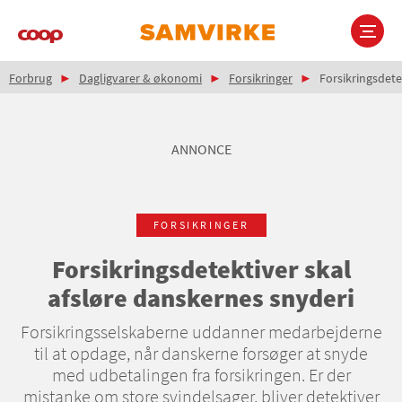
Gå
til
hovedindhold
Brødkrumme
Main
Forbrug
Dagligvarer & økonomi
Forsikringer
Forsikringsdete
navigation
ANNONCE
FORSIKRINGER
Forsikringsdetektiver skal
afsløre danskernes snyderi
Forsikringsselskaberne uddanner medarbejderne
til at opdage, når danskerne forsøger at snyde
med udbetalingen fra forsikringen. Er der
mistanke om store svindelsager, bliver detektiver