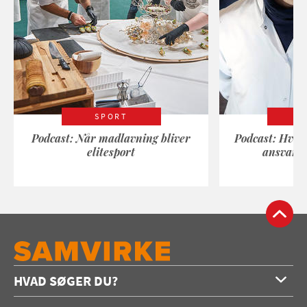
SPORT
Podcast: Når madlavning bliver
Podcast: Hvad
elitesport
ansvarli
HVAD SØGER DU?
Forside