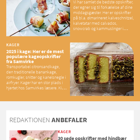
Vi har samlet de bedste opskrifter,
der egner sig til forkælelse af dine
middagsgæster. Her er opskrifter
på bl.a. ølmarineret kalveschnitzel,
kalvetatar med calvados,
snowcrab og kammuslinger i
brunet citronsmør og snacks til
baconelskere
KAGER
2025 i kage: Her er de mest
populære kageopskrifter
fra Samvirke
Transportabel citronsandkage,
den traditionelle banankage,
romkugler, snitter og kanelsnegle i
airfryer. Kager har en stor plads i
hjertet hos Samvirkes læsere. Kig
med og se alle favoritterne fra
2025
REDAKTIONEN
ANBEFALER
KAGER
30 søde opskrifter med hindbær