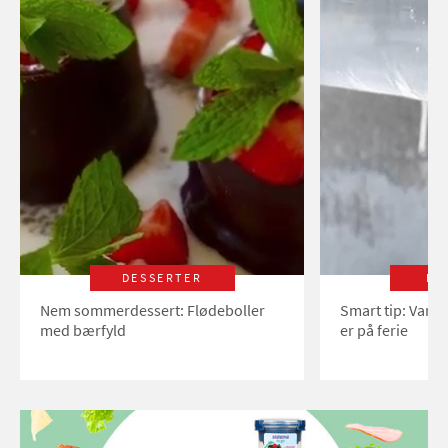
DESSERTER
LI
Nem sommerdessert: Flødeboller
Smart tip: Vand
med bærfyld
er på ferie