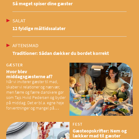
Så meget spiser dine gæster
SALAT
12 fyldige måltidssalater
AFTENSMAD
Traditioner: Sådan dækker du bordet korrekt
GÆSTER
Hvor blev
middagsgæsterne af?
Når vi inviterer gæster til mad,
skaber vi relationer og nærvær,
men færre og færre danskere gør
som Tajs Hviid Pedersen og byder
på middag. Det er bl.a. egne høje
forventninger og mangel på
overskud, der spænder ben,
mener eksperter – og det kan
have konsekvenser for vores
FEST
sociale fællesskaber
Gæsteopskrifter: Nem og
lækker mad til gæster