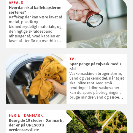
AFFALD
Hvordan skal kaffekapslerne
sorteres?
Kaffekapsler kan være lavet af
metal, plastik og
bionedbrydeligt materiale, og
den rigtige skraldespand
afhænger af, hvad kapslen er
lavet af. Her får du overblikket
over, hvordan kaffekapslerne
skal sorteres
TØJ
Spar penge på tøjvask med 7
råd
Vaskemaskinen bruger strøm,
vand og vaskemiddel, når tøjet
skal blive rent. Med små
ændringer i dine vaskevaner
kan du spare på elregningen,
bruge mindre vand og sæbe
og forlænge vaskemaskinens
levetid. Samvirke har samlet 7
enkle råd til at spare penge på
FERIE I DANMARK
tøjvasken
Besøg de 10 steder i Danmark,
der er på UNESCO’s
verdensarvsliste