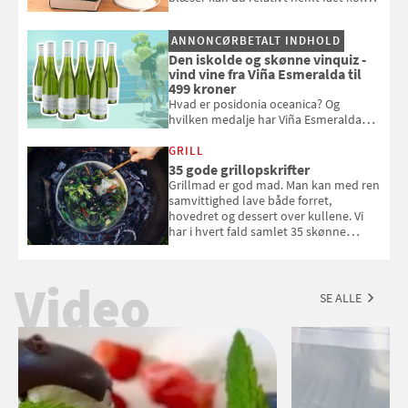
pust, når der er varmt ude og inde. Klik
og se, hvordan du gør
ANNONCØRBETALT INDHOLD
Den iskolde og skønne vinquiz -
vind vine fra Viña Esmeralda til
499 kroner
Hvad er posidonia oceanica? Og
hvilken medalje har Viña Esmeralda
White fået ved Mundus vini i 2026? Gæt
med i Samvirkes skønne vinquiz, hvor
GRILL
du kan vinde 6 flasker vin fra Viña
35 gode grillopskrifter
Esmeralda. Konkurrencen slutter 1.
Grillmad er god mad. Man kan med ren
september 2026.
samvittighed lave både forret,
hovedret og dessert over kullene. Vi
har i hvert fald samlet 35 skønne
forslag til en sommeraften i grillens
tegn.
Video
SE ALLE