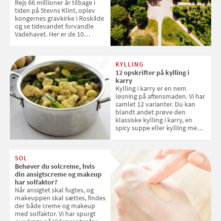
Rejs 66 millioner år tilbage i
tiden på Stevns Klint, oplev
kongernes gravkirke i Roskilde
og se tidevandet forvandle
Vadehavet. Her er de 10
danske steder på UNESCO's
verdensarvsliste
KYLLING
12 opskrifter på kylling i
karry
Kylling i karry er en nem
løsning på aftensmaden. Vi har
samlet 12 varianter. Du kan
blandt andet prøve den
klassiske kylling i karry, en
spicy suppe eller kylling med
kokosris. Velbekomme!
SOL
Behøver du solcreme, hvis
din ansigtscreme og makeup
har solfaktor?
Når ansigtet skal fugtes, og
makeuppen skal sættes, findes
der både creme og makeup
med solfaktor. Vi har spurgt