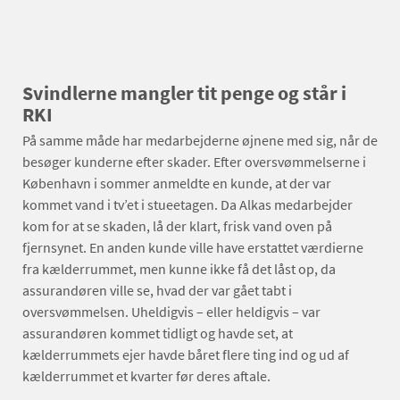
Svindlerne mangler tit penge og står i
RKI
På samme måde har medarbejderne øjnene med sig, når de
besøger kunderne efter skader. Efter oversvømmelserne i
København i sommer anmeldte en kunde, at der var
kommet vand i tv’et i stueetagen. Da Alkas medarbejder
kom for at se skaden, lå der klart, frisk vand oven på
fjernsynet. En anden kunde ville have erstattet værdierne
fra kælderrummet, men kunne ikke få det låst op, da
assurandøren ville se, hvad der var gået tabt i
oversvømmelsen. Uheldigvis – eller heldigvis – var
assurandøren kommet tidligt og havde set, at
kælderrummets ejer havde båret flere ting ind og ud af
kælderrummet et kvarter før deres aftale.