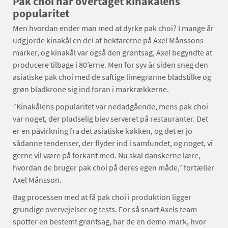
Pak choi har overtaget kinakålens
popularitet
Men hvordan ender man med at dyrke pak choi? I mange år
udgjorde kinakål en del af hektarerne på Axel Månssons
marker, og kinakål var også den grøntsag, Axel begyndte at
producere tilbage i 80’erne. Men for syv år siden sneg den
asiatiske pak choi med de saftige limegrønne bladstilke og
grøn bladkrone sig ind foran i mark­rækkerne.
”Kinakålens popularitet var nedadgående, mens pak choi
var noget, der pludselig blev serveret på restauranter. Det
er en påvirkning fra det asiatiske køkken, og det er jo
sådanne tendenser, der flyder ind i samfundet, og noget, vi
gerne vil være på forkant med. Nu skal danskerne lære,
hvordan de bruger pak choi på deres egen måde,” fortæller
Axel Månsson.
Bag processen med at få pak choi i produktion ligger
grundige overvejelser og tests. For så snart Axels team
spotter en bestemt grøntsag, har de en demo-mark, hvor