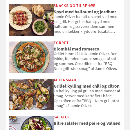
SNACKS OG TILBEHØR
Spyd med halloumi og jordbær
Jamie Oliver har altid været vild med
sin grill. Her griller han spyd med
halloumi og serverer dem sammen
med en lækker krydderurtesalat.
Opskriften er fra “BBQ – Nem grill, stor
smag" af Jamie Oliver.
FORRET
Blomkål med romesco
Grillet blomkål á la Jamie Oliver. Den
tykke, blendede sauce smager af sol
og sommer. Opskriften er fra "BBQ –
Nem grill, stor smag" af Jamie Oliver.
AFTENSMAD
Grillet kylling med chili og citron
En hel kylling på grillen med masser af
smag. Server med kartofler i både.
Opskriften er fra "BBQ – Nem grill, stor
smag" af Jamie Oliver.
SALATER
Bitre salater med pære og valnød