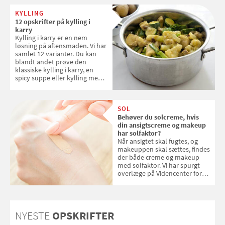
KYLLING
12 opskrifter på kylling i
karry
Kylling i karry er en nem
løsning på aftensmaden. Vi har
samlet 12 varianter. Du kan
blandt andet prøve den
klassiske kylling i karry, en
spicy suppe eller kylling med
kokosris. Velbekomme!
SOL
Behøver du solcreme, hvis
din ansigtscreme og makeup
har solfaktor?
Når ansigtet skal fugtes, og
makeuppen skal sættes, findes
der både creme og makeup
med solfaktor. Vi har spurgt
overlæge på Videncenter for
Hudkræft, Stine Regin Wiegell,
om ansigtscreme og makeup
med SPF kan erstatte
solcreme, når man bevæger
NYESTE
OPSKRIFTER
sig ud i solen