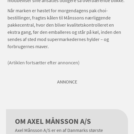
modbeviser sine ansattes tidligere så overbærende blikke.
Når marken er høstet for morgendagens pak choi-
bestillinger, fragtes kålen til Månssons nærliggende
pakkecentral, hvor den bliver kvalitetskontrolleret en
ekstra gang, før den emballeres og står på køl, inden den
sendes af sted mod supermarkedernes hylder – og
forbrugernes maver.
(Artiklen fortsætter efter annoncen)
ANNONCE
OM AXEL MÅNSSON A/S
Axel Månsson A/S er en af Danmarks største