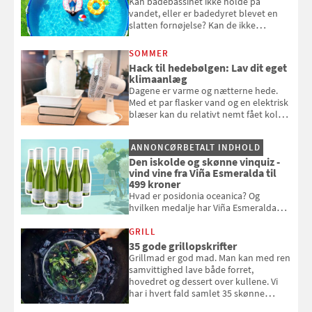
Kan badebassinet ikke holde på
vandet, eller er badedyret blevet en
slatten fornøjelse? Kan de ikke
repareres, skal du være særligt
opmærksom, når du smider
SOMMER
badebassinet eller et badedyr ud
Hack til hedebølgen: Lav dit eget
klimaanlæg
Dagene er varme og nætterne hede.
Med et par flasker vand og en elektrisk
blæser kan du relativt nemt fået koldt
pust, når der er varmt ude og inde. Klik
og se, hvordan du gør
ANNONCØRBETALT INDHOLD
Den iskolde og skønne vinquiz -
vind vine fra Viña Esmeralda til
499 kroner
Hvad er posidonia oceanica? Og
hvilken medalje har Viña Esmeralda
White fået ved Mundus vini i 2026? Gæt
med i Samvirkes skønne vinquiz, hvor
GRILL
du kan vinde 6 flasker vin fra Viña
35 gode grillopskrifter
Esmeralda. Konkurrencen slutter 1.
Grillmad er god mad. Man kan med ren
september 2026.
samvittighed lave både forret,
hovedret og dessert over kullene. Vi
har i hvert fald samlet 35 skønne
forslag til en sommeraften i grillens