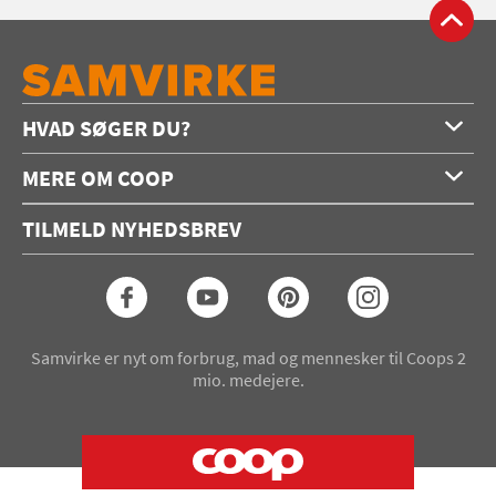
HVAD SØGER DU?
Forside
MERE OM COOP
Opskrifter
Om os
Konkurrencer
TILMELD NYHEDSBREV
Annoncering
Podcast
Coop.dk
Video
Coop medlem
Arkiv
Seneste Samvirke-magasin
Samvirke er nyt om forbrug, mad og mennesker til Coops 2
mio. medejere.