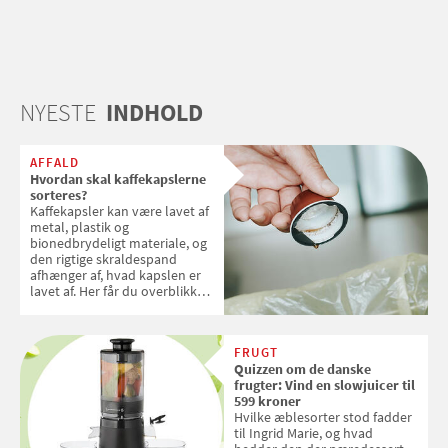
NYESTE
INDHOLD
AFFALD
Hvordan skal kaffekapslerne
sorteres?
Kaffekapsler kan være lavet af
metal, plastik og
bionedbrydeligt materiale, og
den rigtige skraldespand
afhænger af, hvad kapslen er
lavet af. Her får du overblikket
over, hvordan kaffekapslerne
skal sorteres
FRUGT
Quizzen om de danske
frugter: Vind en slowjuicer til
599 kroner
Hvilke æblesorter stod fadder
til Ingrid Marie, og hvad