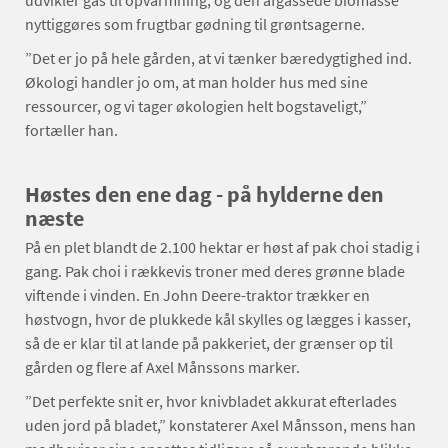
udvikler gas til opvarmning, og den afgassede biomasse
nyttiggøres som frugtbar gødning til grøntsagerne.
”Det er jo på hele gården, at vi tænker bæredygtighed ind.
Økologi handler jo om, at man holder hus med sine
ressourcer, og vi tager økologien helt bogstaveligt,”
fortæller han.
Høstes den ene dag - på hylderne den
næste
På en plet blandt de 2.100 hektar er høst af pak choi stadig i
gang. Pak choi i rækkevis troner med deres grønne blade
viftende i vinden. En John Deere-traktor trækker en
høstvogn, hvor de plukkede kål skylles og lægges i kasser,
så de er klar til at lande på pakkeriet, der grænser op til
gården og flere af Axel Månssons marker.
”Det perfekte snit er, hvor knivbladet akkurat efterlades
uden jord på bladet,” konstaterer Axel Månsson, mens han