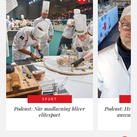
SPORT
Podcast: Når madlavning bliver
Podcast: Hvad
elitesport
ansvarli