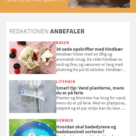
hjertet hos Samvirkes læsere. Kig
med og se alle favoritterne fra
2025
REDAKTIONEN
ANBEFALER
KAGER
30 søde opskrifter med hindbær
Hindbær frister med en liflig og
aromatisk smag. De vilde hindbær er
små og fine, og sæsonen er lang med
plukning fra juli til oktober. Hindbær
kan spises direkte fra busken, eller du
kan bruge dine hindbær i alt fra
LIFEHACK
bagværk og salater til is og syltning.
Smart tip: Vand planterne, mens
du er på ferie
Planter og blomster har brug for vand,
mens du er på ferie. Med en plastpose,
vatpind og et par strips kan du lave dit
eget vandingssystem, så du slipper for
at bede naboen om at vande eller
SOMMER
komme hjem til døde planter
Hvordan skal badedyrene og
badebassinet sorteres?