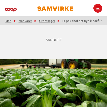
Gå
til
hovedindhold
Brødkrumme
Main
Mad
Madvarer
Grøntsager
Er pak choi det nye kinakål?
navigation
ANNONCE