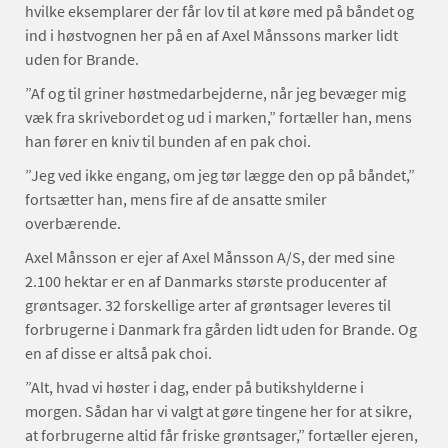
hvilke eksemplarer der får lov til at køre med på båndet og
ind i høstvognen her på en af Axel Månssons marker lidt
uden for Brande.
”Af og til griner høstmedarbejderne, når jeg bevæger mig
væk fra skrivebordet og ud i marken,” fortæller han, mens
han fører en kniv til bunden af en pak choi.
”Jeg ved ikke engang, om jeg tør lægge den op på båndet,”
fortsætter han, mens fire af de ansatte smiler
overbærende.
Axel Månsson er ejer af Axel Månsson A/S, der med sine
2.100 hek­tar er en af Danmarks største producenter af
grøntsager. 32 forskellige arter af grøntsager leveres til
forbrugerne i Danmark fra gården lidt uden for Brande. Og
en af disse er altså pak choi.
”Alt, hvad vi høster i dag, ender på butikshylderne i
morgen. Sådan har vi valgt at gøre tingene her for at sikre,
at forbrugerne altid får friske grøntsager,” fortæller ejeren,