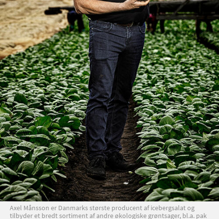
Axel Månsson er Danmarks største producent af icebergsalat og
tilbyder et bredt sortiment af andre økologiske grøntsager, bl.a. pak