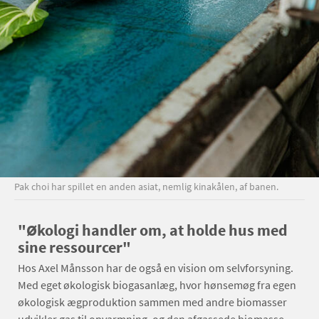
Pak choi har spillet en anden asiat, nemlig kinakålen, af banen.
"Økologi handler om, at holde hus med
sine ressourcer"
Hos Axel Månsson har de også en vision om selvforsyning.
Med eget økologisk biogasanlæg, hvor hønsemøg fra egen
økologisk ægproduktion sammen med andre biomasser