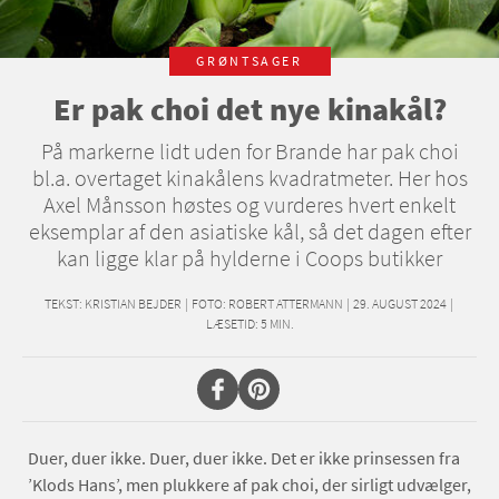
GRØNTSAGER
Er pak choi det nye kinakål?
På markerne lidt uden for Brande har pak choi
bl.a. overtaget kina­kålens kvadratmeter. Her hos
Axel Månsson høstes og vurderes hvert enkelt
eksemplar af den asiatiske kål, så det dagen efter
kan ligge klar på hylderne i Coops butikker
TEKST:
KRISTIAN BEJDER
|
FOTO: ROBERT ATTERMANN
|
29. AUGUST 2024
|
LÆSETID:
5
MIN.
Duer, duer ikke. Duer, duer ikke. Det er ikke prinsessen fra
’Klods Hans’, men plukkere af pak choi, der sirligt udvælger,