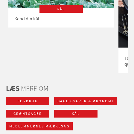
KÅL
Kend din kål
Tand
quin
LÆS
MERE OM
FORBRUG
DAGLIGVARER & ØKONOMI
GRØNTSAGER
KÅL
MEDLEMMERNES MÆRKESAG