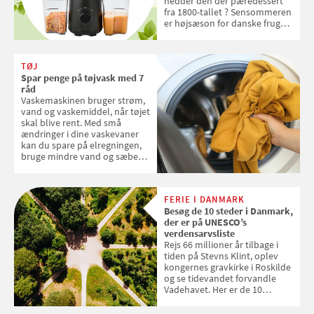
hedder den der pæredessert
fra 1800-tallet ? Sensommeren
er højsæson for danske fruger,
og lige nu kan du stemme om
dine danske og lokale
favoritter. Det fejrer Samvirke
TØJ
med en quiz om alt det danske
Spar penge på tøjvask med 7
frugt, vi elsker. Konkurrencen
råd
slutter fredag d. 18. september
Vaskemaskinen bruger strøm,
2026
vand og vaskemiddel, når tøjet
skal blive rent. Med små
ændringer i dine vaskevaner
kan du spare på elregningen,
bruge mindre vand og sæbe
og forlænge vaskemaskinens
levetid. Samvirke har samlet 7
enkle råd til at spare penge på
FERIE I DANMARK
tøjvasken
Besøg de 10 steder i Danmark,
der er på UNESCO’s
verdensarvsliste
Rejs 66 millioner år tilbage i
tiden på Stevns Klint, oplev
kongernes gravkirke i Roskilde
og se tidevandet forvandle
Vadehavet. Her er de 10
danske steder på UNESCO's
verdensarvsliste