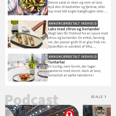
Denne salat er skøn og nem at lave.
Nyd den til kødretter og fjerkræ, eller
top med lidt kogte bælgfrugter eller
en rest kylling, og nyd den som et let,
selvstændigt måltid. Opskriften er fra
ANNONCØRBETALT INDHOLD
Louisa Lorangs kogebog "Salat".
Laks med citrus og koriander
Stegt laks får friskhed fra en sauce med
citrus og koriander. En enkel, farverig
ret, der passer godt til et glas frisk vin.
Opskriften er udviklet af Viña
Esmeralda.
ANNONCØRBETALT INDHOLD
Tuntartar
En hurtig, nem forret, der tager
gæsterne med storm. Nem at lave,
fantastisk at sætte tænderne i
Podcast
SE ALLE