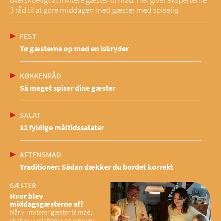
overskueligt at invitere gæster til mad. Her giver eksperterne
3 råd til at gøre middagen med gæster med spiselig
FEST
Tø gæsterne op med en isbryder
KØKKENRÅD
Så meget spiser dine gæster
SALAT
12 fyldige måltidssalater
AFTENSMAD
Traditioner: Sådan dækker du bordet korrekt
GÆSTER
Hvor blev
middagsgæsterne af?
Når vi inviterer gæster til mad,
skaber vi relationer og nærvær,