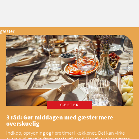
gæster
GÆSTER
3 råd: Gør middagen med gæster mere
overskuelig
Indkøb, oprydning og flere timer i køkkenet. Det kan virke