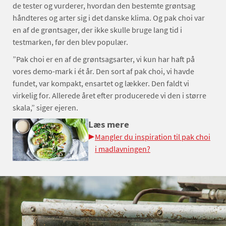
de tester og vurderer, hvordan den bestemte grøntsag
håndteres og arter sig i det danske klima. Og pak choi var
en af de grøntsager, der ikke skulle bruge lang tid i
testmarken, før den blev populær.
”Pak choi er en af de grøntsagsarter, vi kun har haft på
vores demo-mark i ét år. Den sort af pak choi, vi havde
fundet, var kompakt, ensartet og lækker. Den faldt vi
virkelig for. Allerede året efter producerede vi den i større
skala,” siger ejeren.
Læs mere
Mangler du inspiration til pak choi
i madlavningen?