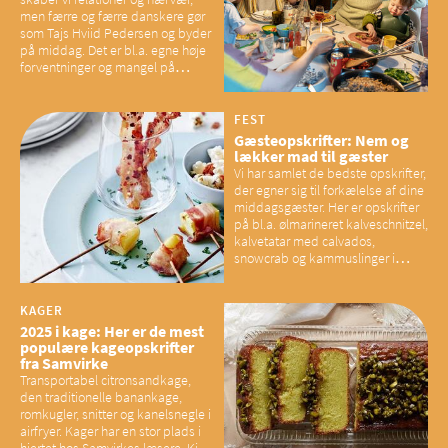
men færre og færre danskere gør
som Tajs Hviid Pedersen og byder
på middag. Det er bl.a. egne høje
forventninger og mangel på
overskud, der spænder ben,
mener eksperter – og det kan
have konsekvenser for vores
FEST
sociale fællesskaber
Gæsteopskrifter: Nem og
lækker mad til gæster
Vi har samlet de bedste opskrifter,
der egner sig til forkælelse af dine
middagsgæster. Her er opskrifter
på bl.a. ølmarineret kalveschnitzel,
kalvetatar med calvados,
snowcrab og kammuslinger i
brunet citronsmør og snacks til
baconelskere
KAGER
2025 i kage: Her er de mest
populære kageopskrifter
fra Samvirke
Transportabel citronsandkage,
den traditionelle banankage,
romkugler, snitter og kanelsnegle i
airfryer. Kager har en stor plads i