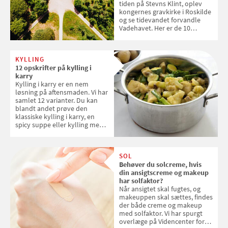
tiden på Stevns Klint, oplev
kongernes gravkirke i Roskilde
og se tidevandet forvandle
Vadehavet. Her er de 10
danske steder på UNESCO's
verdensarvsliste
KYLLING
12 opskrifter på kylling i
karry
Kylling i karry er en nem
løsning på aftensmaden. Vi har
samlet 12 varianter. Du kan
blandt andet prøve den
klassiske kylling i karry, en
spicy suppe eller kylling med
kokosris. Velbekomme!
SOL
Behøver du solcreme, hvis
din ansigtscreme og makeup
har solfaktor?
Når ansigtet skal fugtes, og
makeuppen skal sættes, findes
der både creme og makeup
med solfaktor. Vi har spurgt
overlæge på Videncenter for