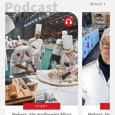
Podcast
SE ALLE
SPORT
Podcast: Når madlavning bliver
Podcast: Hvad