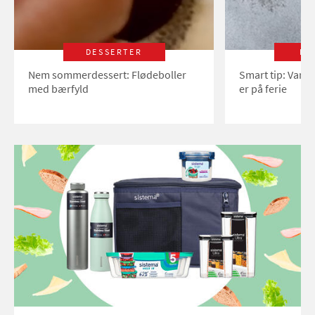
DESSERTER
LI
Nem sommerdessert: Flødeboller
Smart tip: Vand
med bærfyld
er på ferie