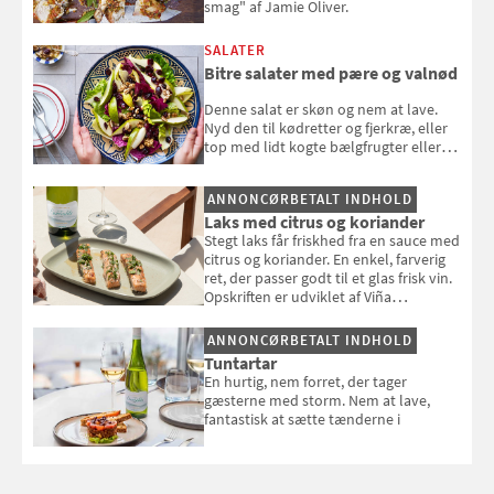
smag" af Jamie Oliver.
SALATER
Bitre salater med pære og valnød
Denne salat er skøn og nem at lave.
Nyd den til kødretter og fjerkræ, eller
top med lidt kogte bælgfrugter eller
en rest kylling, og nyd den som et let,
selvstændigt måltid. Opskriften er fra
ANNONCØRBETALT INDHOLD
Louisa Lorangs kogebog "Salat".
Laks med citrus og koriander
Stegt laks får friskhed fra en sauce med
citrus og koriander. En enkel, farverig
ret, der passer godt til et glas frisk vin.
Opskriften er udviklet af Viña
Esmeralda.
ANNONCØRBETALT INDHOLD
Tuntartar
En hurtig, nem forret, der tager
gæsterne med storm. Nem at lave,
fantastisk at sætte tænderne i