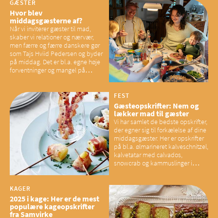
GÆSTER
Hvor blev
middagsgæsterne af?
Når vi inviterer gæster til mad,
skaber vi relationer og nærvær,
men færre og færre danskere gør
som Tajs Hviid Pedersen og byder
på middag. Det er bl.a. egne høje
forventninger og mangel på
overskud, der spænder ben,
mener eksperter – og det kan
have konsekvenser for vores
FEST
sociale fællesskaber
Gæsteopskrifter: Nem og
lækker mad til gæster
Vi har samlet de bedste opskrifter,
der egner sig til forkælelse af dine
middagsgæster. Her er opskrifter
på bl.a. ølmarineret kalveschnitzel,
kalvetatar med calvados,
snowcrab og kammuslinger i
brunet citronsmør og snacks til
baconelskere
KAGER
2025 i kage: Her er de mest
populære kageopskrifter
fra Samvirke