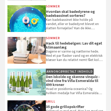
eget vandingssystem, så du slipper for
at bede naboen om at vande eller
SOMMER
komme hjem til døde planter
Hvordan skal badedyrene og
badebassinet sorteres?
Kan badebassinet ikke holde på
vandet, eller er badedyret blevet en
slatten fornøjelse? Kan de ikke
repareres, skal du være særligt
opmærksom, når du smider
SOMMER
badebassinet eller et badedyr ud
Hack til hedebølgen: Lav dit eget
klimaanlæg
Dagene er varme og nætterne hede.
Med et par flasker vand og en elektrisk
blæser kan du relativt nemt fået koldt
pust, når der er varmt ude og inde. Klik
og se, hvordan du gør
ANNONCØRBETALT INDHOLD
Den iskolde og skønne vinquiz -
vind vine fra Viña Esmeralda til
499 kroner
Hvad er posidonia oceanica? Og
hvilken medalje har Viña Esmeralda
White fået ved Mundus vini i 2026? Gæt
med i Samvirkes skønne vinquiz, hvor
GRILL
du kan vinde 6 flasker vin fra Viña
35 gode grillopskrifter
Esmeralda. Konkurrencen slutter 1.
Grillmad er god mad. Man kan med ren