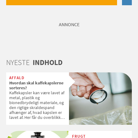
ANNONCE
NYESTE
INDHOLD
AFFALD
Hvordan skal kaffekapslerne
sorteres?
Kaffekapsler kan være lavet af
metal, plastik og
bionedbrydeligt materiale, og
den rigtige skraldespand
afhænger af, hvad kapslen er
lavet af. Her får du overblikket
over, hvordan kaffekapslerne
skal sorteres
FRUGT