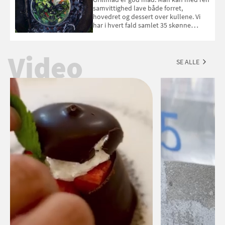
september 2026.
samvittighed lave både forret,
hovedret og dessert over kullene. Vi
har i hvert fald samlet 35 skønne
forslag til en sommeraften i grillens
tegn.
Video
SE ALLE