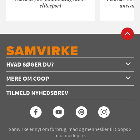
elitesport
ansvarli
HVAD SØGER DU?
Forside
MERE OM COOP
Opskrifter
Om os
Konkurrencer
TILMELD NYHEDSBREV
Annoncering
Podcast
Coop.dk
Video
Coop medlem
Arkiv
Seneste Samvirke-magasin
Samvirke er nyt om forbrug, mad og mennesker til Coops 2
mio. medejere.