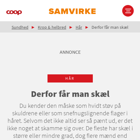
Gå
til
hovedindhold
Brødkrumme
Main
Sundhed
Krop & helbred
Hår
Derfor får man skæl
navigation
ANNONCE
HÅR
Derfor får man skæl
Du kender den måske som hvidt støv på
skuldrene eller som snefnugslignende flager i
håret. Selvom det ikke altid ser så pænt ud, er det
ikke noget at skamme sig over. De fleste har skæl i
større eller mindre grad, dog flere mænd end