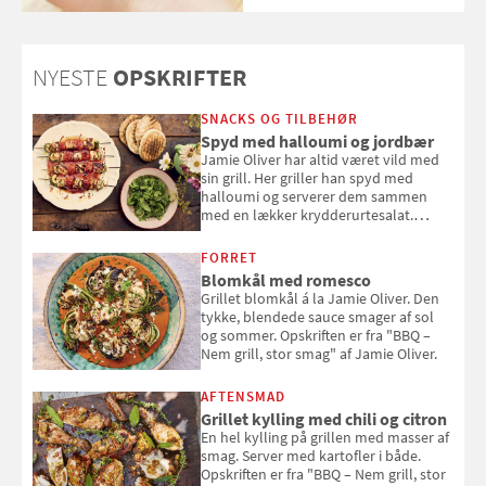
Hudkræft, Stine Regin Wiegell,
om ansigtscreme og makeup
med SPF kan erstatte
solcreme, når man bevæger
NYESTE
OPSKRIFTER
sig ud i solen
SNACKS OG TILBEHØR
Spyd med halloumi og jordbær
Jamie Oliver har altid været vild med
sin grill. Her griller han spyd med
halloumi og serverer dem sammen
med en lækker krydderurtesalat.
Opskriften er fra “BBQ – Nem grill, stor
smag" af Jamie Oliver.
FORRET
Blomkål med romesco
Grillet blomkål á la Jamie Oliver. Den
tykke, blendede sauce smager af sol
og sommer. Opskriften er fra "BBQ –
Nem grill, stor smag" af Jamie Oliver.
AFTENSMAD
Grillet kylling med chili og citron
En hel kylling på grillen med masser af
smag. Server med kartofler i både.
Opskriften er fra "BBQ – Nem grill, stor