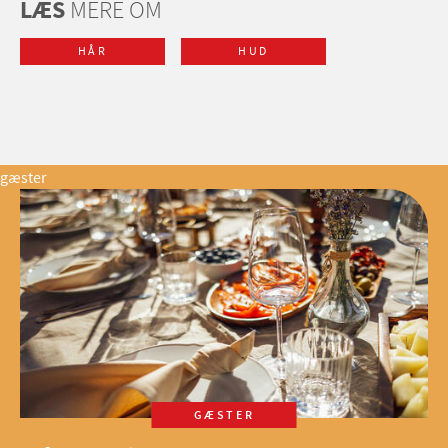
LÆS
MERE OM
HÅR
HUD
gæster
GÆSTER