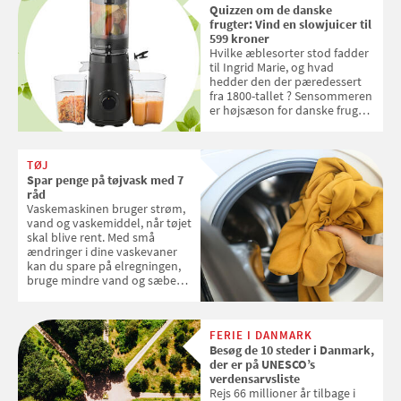
Quizzen om de danske
frugter: Vind en slowjuicer til
599 kroner
Hvilke æblesorter stod fadder
til Ingrid Marie, og hvad
hedder den der pæredessert
fra 1800-tallet ? Sensommeren
er højsæson for danske fruger,
og lige nu kan du stemme om
dine danske og lokale
favoritter. Det fejrer Samvirke
TØJ
med en quiz om alt det danske
Spar penge på tøjvask med 7
frugt, vi elsker. Konkurrencen
råd
slutter fredag d. 18. september
Vaskemaskinen bruger strøm,
2026
vand og vaskemiddel, når tøjet
skal blive rent. Med små
ændringer i dine vaskevaner
kan du spare på elregningen,
bruge mindre vand og sæbe
og forlænge vaskemaskinens
levetid. Samvirke har samlet 7
enkle råd til at spare penge på
FERIE I DANMARK
tøjvasken
Besøg de 10 steder i Danmark,
der er på UNESCO’s
verdensarvsliste
Rejs 66 millioner år tilbage i