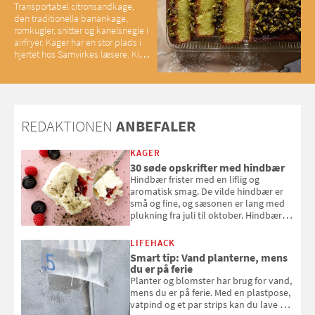
Transportabel citronsandkage,
den traditionelle banankage,
romkugler, snitter og kanelsnegle i
airfryer. Kager har en stor plads i
hjertet hos Samvirkes læsere. Kig
med og se alle favoritterne fra
2025
REDAKTIONEN
ANBEFALER
KAGER
30 søde opskrifter med hindbær
Hindbær frister med en liflig og
aromatisk smag. De vilde hindbær er
små og fine, og sæsonen er lang med
plukning fra juli til oktober. Hindbær
kan spises direkte fra busken, eller du
kan bruge dine hindbær i alt fra
LIFEHACK
bagværk og salater til is og syltning.
Smart tip: Vand planterne, mens
du er på ferie
Planter og blomster har brug for vand,
mens du er på ferie. Med en plastpose,
vatpind og et par strips kan du lave dit