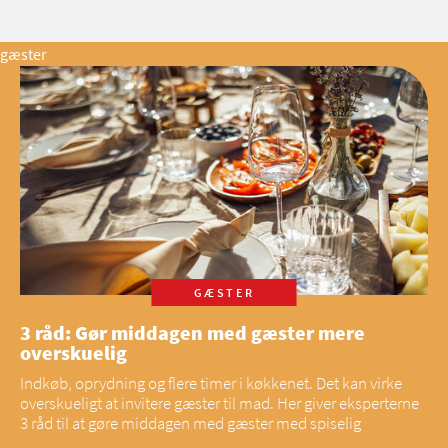
gæster
GÆSTER
3 råd: Gør middagen med gæster mere
overskuelig
Indkøb, oprydning og flere timer i køkkenet. Det kan virke
overskueligt at invitere gæster til mad. Her giver eksperterne
3 råd til at gøre middagen med gæster med spiselig