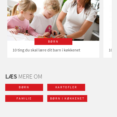
BØRN
10 ting du skal lære dit barn i køkkenet
10 t
LÆS
MERE OM
BØRN
KARTOFLER
FAMILIE
BØRN I KØKKENET