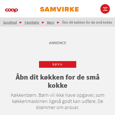
Gå
til
hovedindhold
Brødkrumme
Main
Sundhed
Familieliv
Børn
Åbn dit køkken for de små kokke
navigation
ANNONCE
BØRN
Åbn dit køkken for de små
kokke
Køkkenbørn. Børn vil ikke have opgaver, som
køkkenmaskinen ligeså godt kan udføre. De
drømmer om ansvar.