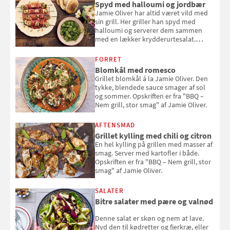
Spyd med halloumi og jordbær
Jamie Oliver har altid været vild med
sin grill. Her griller han spyd med
halloumi og serverer dem sammen
med en lækker krydderurtesalat.
Opskriften er fra “BBQ – Nem grill, stor
smag" af Jamie Oliver.
FORRET
Blomkål med romesco
Grillet blomkål á la Jamie Oliver. Den
tykke, blendede sauce smager af sol
og sommer. Opskriften er fra "BBQ –
Nem grill, stor smag" af Jamie Oliver.
AFTENSMAD
Grillet kylling med chili og citron
En hel kylling på grillen med masser af
smag. Server med kartofler i både.
Opskriften er fra "BBQ – Nem grill, stor
smag" af Jamie Oliver.
SALATER
Bitre salater med pære og valnød
Denne salat er skøn og nem at lave.
Nyd den til kødretter og fjerkræ, eller