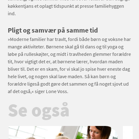
køkkentjans et oplagt tidspunkt at presse familiehyggen
ind.
Pligt og samvær på samme tid
»Moderne familier har travlt, fordi både børn og voksne har
mange aktiviteter. Børnene skal gå til dans og til yoga og
løbe på rulleskøjter, og midt i travlheden glemmer forældre
tit, hvor vigtigt det er, at børnene lærer, hvordan maden
bliver til. Det er en skam, for vi skal jo spise hver eneste dag
hele livet, og nogen skal lave maden. Så kan børn og
forældre ligeså godt gøre det sammen og få noget sjovt ud
af det også,« siger Lone Voss.
Se også