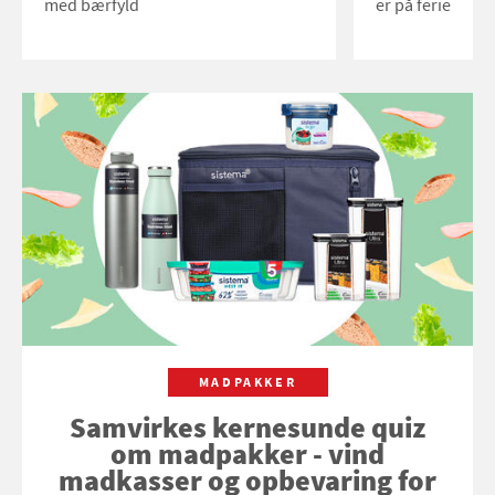
med bærfyld
er på ferie
MADPAKKER
Samvirkes kernesunde quiz
om madpakker - vind
madkasser og opbevaring for