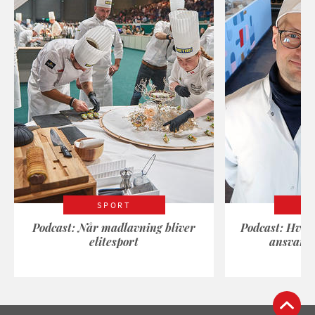
SPORT
Podcast: Når madlavning bliver
Podcast: Hvad
elitesport
ansvarli