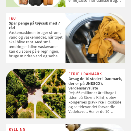
er højsæson for danske fruger,
og lige nu kan du stemme om
dine danske og lokale
favoritter. Det fejrer Samvirke
TØJ
med en quiz om alt det danske
Spar penge på tøjvask med 7
frugt, vi elsker. Konkurrencen
råd
slutter fredag d. 18. september
Vaskemaskinen bruger strøm,
2026
vand og vaskemiddel, når tøjet
skal blive rent. Med små
ændringer i dine vaskevaner
kan du spare på elregningen,
bruge mindre vand og sæbe
og forlænge vaskemaskinens
levetid. Samvirke har samlet 7
enkle råd til at spare penge på
FERIE I DANMARK
tøjvasken
Besøg de 10 steder i Danmark,
der er på UNESCO’s
verdensarvsliste
Rejs 66 millioner år tilbage i
tiden på Stevns Klint, oplev
kongernes gravkirke i Roskilde
og se tidevandet forvandle
Vadehavet. Her er de 10
danske steder på UNESCO's
verdensarvsliste
KYLLING