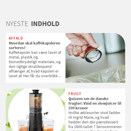
NYESTE
INDHOLD
AFFALD
Hvordan skal kaffekapslerne
sorteres?
Kaffekapsler kan være lavet af
metal, plastik og
bionedbrydeligt materiale, og
den rigtige skraldespand
afhænger af, hvad kapslen er
lavet af. Her får du overblikket
over, hvordan kaffekapslerne
skal sorteres
FRUGT
Quizzen om de danske
frugter: Vind en slowjuicer til
599 kroner
Hvilke æblesorter stod fadder
til Ingrid Marie, og hvad
hedder den der pæredessert
fra 1800-tallet ? Sensommeren