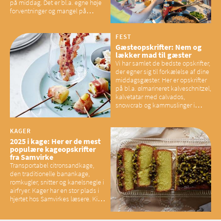
på middag. Det er bl.a. egne høje
forventninger og mangel på
overskud, der spænder ben,
mener eksperter – og det kan
have konsekvenser for vores
FEST
sociale fællesskaber
Gæsteopskrifter: Nem og
lækker mad til gæster
Vi har samlet de bedste opskrifter,
der egner sig til forkælelse af dine
middagsgæster. Her er opskrifter
på bl.a. ølmarineret kalveschnitzel,
kalvetatar med calvados,
snowcrab og kammuslinger i
brunet citronsmør og snacks til
baconelskere
KAGER
2025 i kage: Her er de mest
populære kageopskrifter
fra Samvirke
Transportabel citronsandkage,
den traditionelle banankage,
romkugler, snitter og kanelsnegle i
airfryer. Kager har en stor plads i
hjertet hos Samvirkes læsere. Kig
med og se alle favoritterne fra
2025