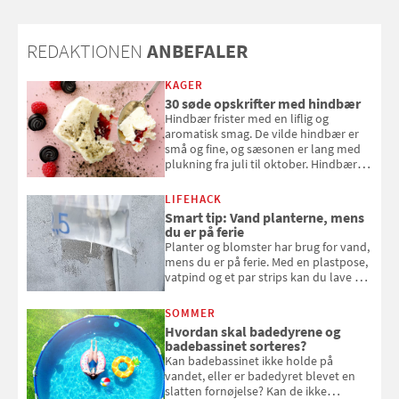
REDAKTIONEN
ANBEFALER
KAGER
30 søde opskrifter med hindbær
Hindbær frister med en liflig og
aromatisk smag. De vilde hindbær er
små og fine, og sæsonen er lang med
plukning fra juli til oktober. Hindbær
kan spises direkte fra busken, eller du
kan bruge dine hindbær i alt fra
LIFEHACK
bagværk og salater til is og syltning.
Smart tip: Vand planterne, mens
du er på ferie
Planter og blomster har brug for vand,
mens du er på ferie. Med en plastpose,
vatpind og et par strips kan du lave dit
eget vandingssystem, så du slipper for
at bede naboen om at vande eller
SOMMER
komme hjem til døde planter
Hvordan skal badedyrene og
badebassinet sorteres?
Kan badebassinet ikke holde på
vandet, eller er badedyret blevet en
slatten fornøjelse? Kan de ikke