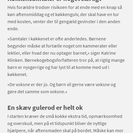
Hvis forældre trodser risikoen for at ende med en knap så
køn aftensmiddag og et køkkengulv, der skal have en tur
med kosten, venter der til gengæld gevinster i den anden
ende.
»Samtaler i køkkenet er ofte anderledes. Børnene
begynder måske at fortælle noget om kammerater eller
lektier, eller hvad der nu optager barnet,« siger Katrine
Klinken. Børnekogebogsforfatteren tror på, at rigtig mange
børn er nysgerrige og har lyst til at komme med ud i
køkkenet.
»De voksne er der jo. Og børn vil gerne være voksne og
gøre det samme som voksne.«
En skæv gulerod er helt ok
I starten kræver de små kokke ekstra tid, opmærksomhed
og overskud, men på et tidspunkt bliver de nyttige
hjælpere, når aftensmaden skal på bordet. Måske kan mor