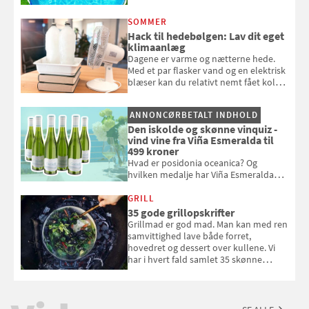
repareres, skal du være særligt
opmærksom, når du smider
SOMMER
badebassinet eller et badedyr ud
Hack til hedebølgen: Lav dit eget
klimaanlæg
Dagene er varme og nætterne hede.
Med et par flasker vand og en elektrisk
blæser kan du relativt nemt fået koldt
pust, når der er varmt ude og inde. Klik
og se, hvordan du gør
ANNONCØRBETALT INDHOLD
Den iskolde og skønne vinquiz -
vind vine fra Viña Esmeralda til
499 kroner
Hvad er posidonia oceanica? Og
hvilken medalje har Viña Esmeralda
White fået ved Mundus vini i 2026? Gæt
med i Samvirkes skønne vinquiz, hvor
GRILL
du kan vinde 6 flasker vin fra Viña
35 gode grillopskrifter
Esmeralda. Konkurrencen slutter 1.
Grillmad er god mad. Man kan med ren
september 2026.
samvittighed lave både forret,
hovedret og dessert over kullene. Vi
har i hvert fald samlet 35 skønne
forslag til en sommeraften i grillens
tegn.