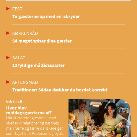
FEST
Tø gæsterne op med en isbryder
KØKKENRÅD
Så meget spiser dine gæster
SALAT
12 fyldige måltidssalater
AFTENSMAD
Traditioner: Sådan dækker du bordet korrekt
GÆSTER
Hvor blev
middagsgæsterne af?
Når vi inviterer gæster til mad,
skaber vi relationer og nærvær,
men færre og færre danskere gør
som Tajs Hviid Pedersen og byder