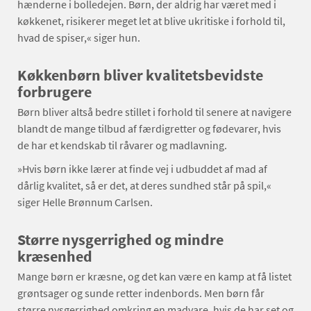
hænderne i bolledejen. Børn, der aldrig har været med i
køkkenet, risikerer meget let at blive ukritiske i forhold til,
hvad de spiser,« siger hun.
Køkkenbørn bliver kvalitetsbevidste
forbrugere
Børn bliver altså bedre stillet i forhold til senere at navigere
blandt de mange tilbud af færdigretter og fødevarer, hvis
de har et kendskab til råvarer og madlavning.
»Hvis børn ikke lærer at finde vej i udbuddet af mad af
dårlig kvalitet, så er det, at deres sundhed står på spil,«
siger Helle Brønnum Carlsen.
Større nysgerrighed og mindre
kræsenhed
Mange børn er kræsne, og det kan være en kamp at få listet
grøntsager og sunde retter indenbords. Men børn får
større nysgerrighed omkring en madvare, hvis de har set og