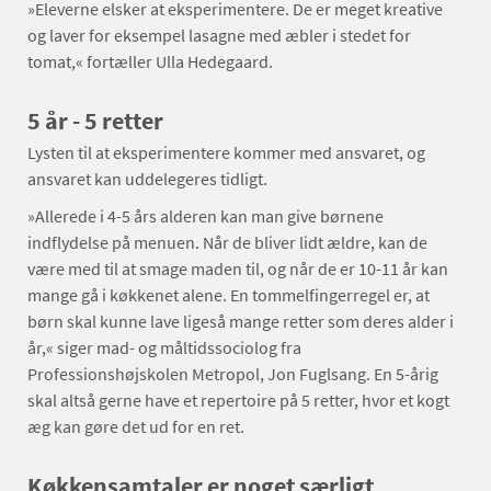
»Eleverne elsker at eksperimentere. De er meget kreative
og laver for eksempel lasagne med æbler i stedet for
tomat,« fortæller Ulla Hedegaard.
5 år - 5 retter
Lysten til at eksperimentere kommer med ansvaret, og
ansvaret kan uddelegeres tidligt.
»Allerede i 4-5 års alderen kan man give børnene
indflydelse på menuen. Når de bliver lidt ældre, kan de
være med til at smage maden til, og når de er 10-11 år kan
mange gå i køkkenet alene. En tommelfingerregel er, at
børn skal kunne lave ligeså mange retter som deres alder i
år,« siger mad- og måltidssociolog fra
Professionshøjskolen Metropol, Jon Fuglsang. En 5-årig
skal altså gerne have et repertoire på 5 retter, hvor et kogt
æg kan gøre det ud for en ret.
Køkkensamtaler er noget særligt