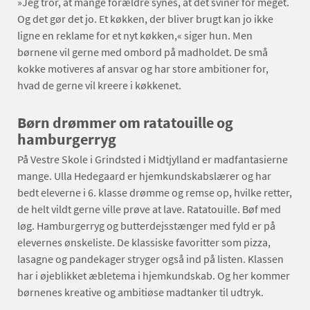
»Jeg tror, at mange forældre synes, at det sviner for meget.
Og det gør det jo. Et køkken, der bliver brugt kan jo ikke
ligne en reklame for et nyt køkken,« siger hun. Men
børnene vil gerne med ombord på madholdet. De små
kokke motiveres af ansvar og har store ambitioner for,
hvad de gerne vil kreere i køkkenet.
Børn drømmer om ratatouille og
hamburgerryg
På Vestre Skole i Grindsted i Midtjylland er madfantasierne
mange. Ulla Hedegaard er hjemkundskabslærer og har
bedt eleverne i 6. klasse drømme og remse op, hvilke retter,
de helt vildt gerne ville prøve at lave. Ratatouille. Bøf med
løg. Hamburgerryg og butterdejsstænger med fyld er på
elevernes ønskeliste. De klassiske favoritter som pizza,
lasagne og pandekager stryger også ind på listen. Klassen
har i øjeblikket æbletema i hjemkundskab. Og her kommer
børnenes kreative og ambitiøse madtanker til udtryk.