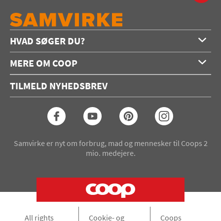
HVAD SØGER DU?
Forside
MERE OM COOP
Opskrifter
Om os
Konkurrencer
TILMELD NYHEDSBREV
Annoncering
Podcast
Coop.dk
Video
Coop medlem
Arkiv
Seneste Samvirke-magasin
Samvirke er nyt om forbrug, mad og mennesker til Coops 2
mio. medejere.
All rights
Cookie- og
Coops