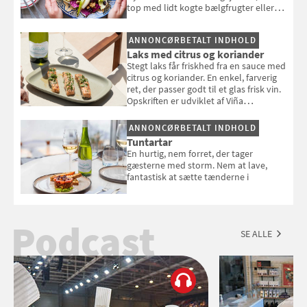
top med lidt kogte bælgfrugter eller
en rest kylling, og nyd den som et let,
selvstændigt måltid. Opskriften er fra
ANNONCØRBETALT INDHOLD
Louisa Lorangs kogebog "Salat".
Laks med citrus og koriander
Stegt laks får friskhed fra en sauce med
citrus og koriander. En enkel, farverig
ret, der passer godt til et glas frisk vin.
Opskriften er udviklet af Viña
Esmeralda.
ANNONCØRBETALT INDHOLD
Tuntartar
En hurtig, nem forret, der tager
gæsterne med storm. Nem at lave,
fantastisk at sætte tænderne i
Podcast
SE ALLE