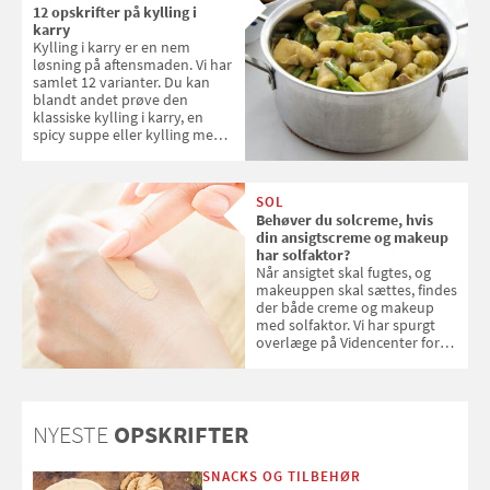
12 opskrifter på kylling i
karry
Kylling i karry er en nem
løsning på aftensmaden. Vi har
samlet 12 varianter. Du kan
blandt andet prøve den
klassiske kylling i karry, en
spicy suppe eller kylling med
kokosris. Velbekomme!
SOL
Behøver du solcreme, hvis
din ansigtscreme og makeup
har solfaktor?
Når ansigtet skal fugtes, og
makeuppen skal sættes, findes
der både creme og makeup
med solfaktor. Vi har spurgt
overlæge på Videncenter for
Hudkræft, Stine Regin Wiegell,
om ansigtscreme og makeup
med SPF kan erstatte
solcreme, når man bevæger
NYESTE
OPSKRIFTER
sig ud i solen
SNACKS OG TILBEHØR