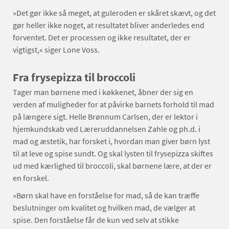
»Det gør ikke så meget, at guleroden er skåret skævt, og det
gør heller ikke noget, at resultatet bliver anderledes end
forventet. Det er processen og ikke resultatet, der er
vigtigst,« siger Lone Voss.
Fra frysepizza til broccoli
Tager man børnene med i køkkenet, åbner der sig en
verden af muligheder for at påvirke barnets forhold til mad
på længere sigt. Helle Brønnum Carlsen, der er lektor i
hjemkundskab ved Læreruddannelsen Zahle og ph.d. i
mad og æstetik, har forsket i, hvordan man giver børn lyst
til at leve og spise sundt. Og skal lysten til frysepizza skiftes
ud med kærlighed til broccoli, skal børnene lære, at der er
en forskel.
»Børn skal have en forståelse for mad, så de kan træffe
beslutninger om kvalitet og hvilken mad, de vælger at
spise. Den forståelse får de kun ved selv at stikke