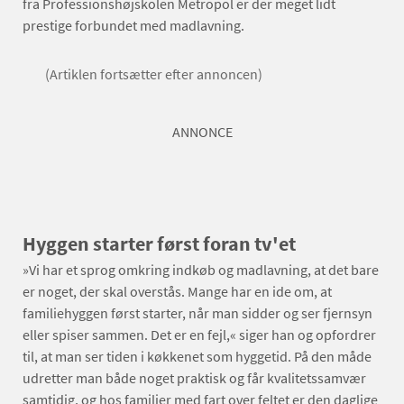
fra Professionshøjskolen Metropol er der meget lidt
prestige forbundet med madlavning.
(Artiklen fortsætter efter annoncen)
ANNONCE
Hyggen starter først foran tv'et
»Vi har et sprog omkring indkøb og madlavning, at det bare
er noget, der skal overstås. Mange har en ide om, at
familiehyggen først starter, når man sidder og ser fjernsyn
eller spiser sammen. Det er en fejl,« siger han og opfordrer
til, at man ser tiden i køkkenet som hyggetid. På den måde
udretter man både noget praktisk og får kvalitetssamvær
samtidig, og hos familier med fart over feltet er den daglige