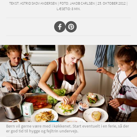
TEKST:
ASTRID SKOV ANDERSEN
|
FOTO: JAKOB CARLSEN
|
25. OKTOBER 2012
|
LÆSETID:
8
MIN.
Børn vil gerne være med i køkkenet. Start eventuelt i en ferie, så der
er god tid til hygge og fejltrin undervejs.