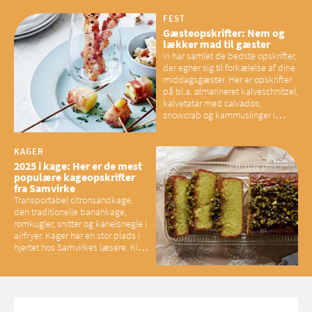
mener eksperter – og det kan
have konsekvenser for vores
FEST
sociale fællesskaber
Gæsteopskrifter: Nem og
lækker mad til gæster
Vi har samlet de bedste opskrifter,
der egner sig til forkælelse af dine
middagsgæster. Her er opskrifter
på bl.a. ølmarineret kalveschnitzel,
kalvetatar med calvados,
snowcrab og kammuslinger i
brunet citronsmør og snacks til
baconelskere
KAGER
2025 i kage: Her er de mest
populære kageopskrifter
fra Samvirke
Transportabel citronsandkage,
den traditionelle banankage,
romkugler, snitter og kanelsnegle i
airfryer. Kager har en stor plads i
hjertet hos Samvirkes læsere. Kig
med og se alle favoritterne fra
2025