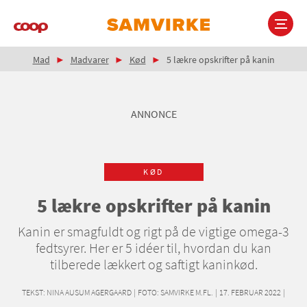
Gå
til
hovedindhold
Brødkrumme
Main
Mad
Madvarer
Kød
5 lækre opskrifter på kanin
navigation
ANNONCE
KØD
5 lækre opskrifter på kanin
Kanin er smagfuldt og rigt på de vigtige omega-3
fedtsyrer. Her er 5 idéer til, hvordan du kan
tilberede lækkert og saftigt kaninkød.
TEKST:
NINA AUSUM AGERGAARD
|
FOTO: SAMVIRKE M.FL.
|
17. FEBRUAR 2022
|