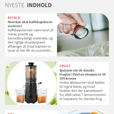
NYESTE
INDHOLD
AFFALD
Hvordan skal kaffekapslerne
sorteres?
Kaffekapsler kan være lavet af
metal, plastik og
bionedbrydeligt materiale, og
den rigtige skraldespand
afhænger af, hvad kapslen er
lavet af. Her får du overblikket
over, hvordan kaffekapslerne
skal sorteres
FRUGT
Quizzen om de danske
frugter: Vind en slowjuicer til
599 kroner
Hvilke æblesorter stod fadder
til Ingrid Marie, og hvad
hedder den der pæredessert
fra 1800-tallet ? Sensommeren
er højsæson for danske fruger,
og lige nu kan du stemme om
dine danske og lokale
favoritter. Det fejrer Samvirke