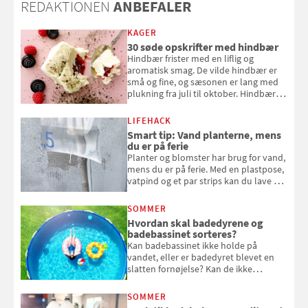
REDAKTIONEN
ANBEFALER
KAGER
30 søde opskrifter med hindbær
Hindbær frister med en liflig og
aromatisk smag. De vilde hindbær er
små og fine, og sæsonen er lang med
plukning fra juli til oktober. Hindbær
kan spises direkte fra busken, eller du
kan bruge dine hindbær i alt fra
LIFEHACK
bagværk og salater til is og syltning.
Smart tip: Vand planterne, mens
du er på ferie
Planter og blomster har brug for vand,
mens du er på ferie. Med en plastpose,
vatpind og et par strips kan du lave dit
eget vandingssystem, så du slipper for
at bede naboen om at vande eller
SOMMER
komme hjem til døde planter
Hvordan skal badedyrene og
badebassinet sorteres?
Kan badebassinet ikke holde på
vandet, eller er badedyret blevet en
slatten fornøjelse? Kan de ikke
repareres, skal du være særligt
opmærksom, når du smider
SOMMER
badebassinet eller et badedyr ud