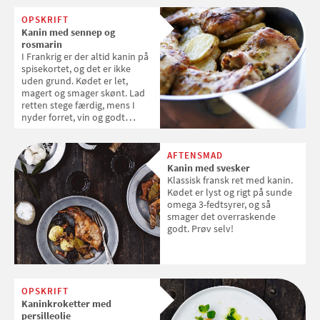
OPSKRIFT
Kanin med sennep og
rosmarin
I Frankrig er der altid kanin på
spisekortet, og det er ikke
uden grund. Kødet er let,
magert og smager skønt. Lad
retten stege færdig, mens I
nyder forret, vin og godt
selskab.
AFTENSMAD
Kanin med svesker
Klassisk fransk ret med kanin.
Kødet er lyst og rigt på sunde
omega 3-fedtsyrer, og så
smager det overraskende
godt. Prøv selv!
OPSKRIFT
Kaninkroketter med
persilleolie