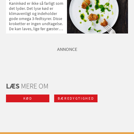
Kaninkød er ikke så farligt som
det lyder. Det lyse kød er
klimavenligt og indeholder
gode omega 3-fedtsyrer. Disse
kroketter er ingen undtagelse.
De kan laves, lige før gæsterne
kommer, og lunes i ovnen ved
servering.
ANNONCE
LÆS
MERE OM
KØD
BÆREDYGTIGHED