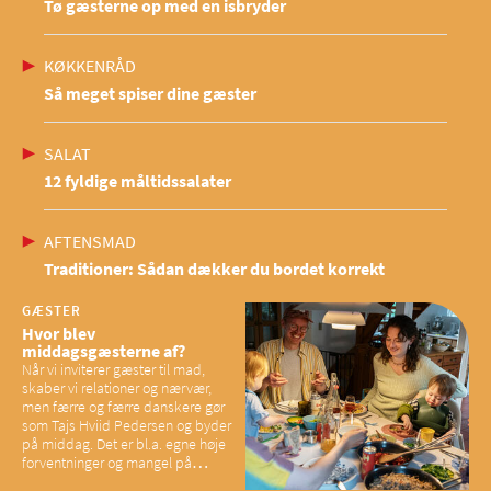
Tø gæsterne op med en isbryder
KØKKENRÅD
Så meget spiser dine gæster
SALAT
12 fyldige måltidssalater
AFTENSMAD
Traditioner: Sådan dækker du bordet korrekt
GÆSTER
Hvor blev
middagsgæsterne af?
Når vi inviterer gæster til mad,
skaber vi relationer og nærvær,
men færre og færre danskere gør
som Tajs Hviid Pedersen og byder
på middag. Det er bl.a. egne høje
forventninger og mangel på
overskud, der spænder ben,