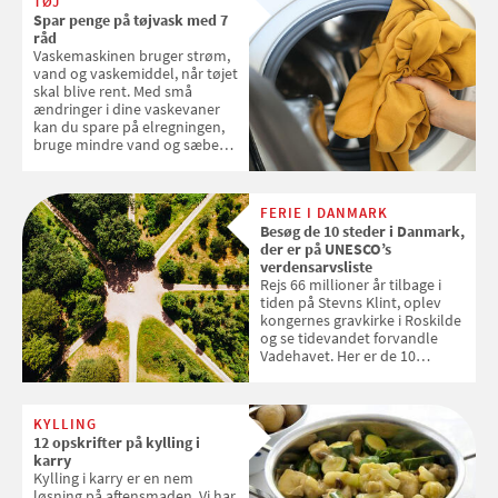
TØJ
med en quiz om alt det danske
Spar penge på tøjvask med 7
frugt, vi elsker. Konkurrencen
råd
slutter fredag d. 18. september
Vaskemaskinen bruger strøm,
2026
vand og vaskemiddel, når tøjet
skal blive rent. Med små
ændringer i dine vaskevaner
kan du spare på elregningen,
bruge mindre vand og sæbe
og forlænge vaskemaskinens
levetid. Samvirke har samlet 7
enkle råd til at spare penge på
FERIE I DANMARK
tøjvasken
Besøg de 10 steder i Danmark,
der er på UNESCO’s
verdensarvsliste
Rejs 66 millioner år tilbage i
tiden på Stevns Klint, oplev
kongernes gravkirke i Roskilde
og se tidevandet forvandle
Vadehavet. Her er de 10
danske steder på UNESCO's
verdensarvsliste
KYLLING
12 opskrifter på kylling i
karry
Kylling i karry er en nem
løsning på aftensmaden. Vi har