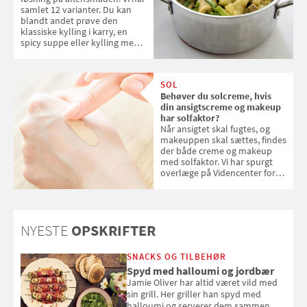
samlet 12 varianter. Du kan
blandt andet prøve den
klassiske kylling i karry, en
spicy suppe eller kylling med
kokosris. Velbekomme!
SOL
Behøver du solcreme, hvis
din ansigtscreme og makeup
har solfaktor?
Når ansigtet skal fugtes, og
makeuppen skal sættes, findes
der både creme og makeup
med solfaktor. Vi har spurgt
overlæge på Videncenter for
Hudkræft, Stine Regin Wiegell,
om ansigtscreme og makeup
med SPF kan erstatte
solcreme, når man bevæger
NYESTE
OPSKRIFTER
sig ud i solen
SNACKS OG TILBEHØR
Spyd med halloumi og jordbær
Jamie Oliver har altid været vild med
sin grill. Her griller han spyd med
halloumi og serverer dem sammen