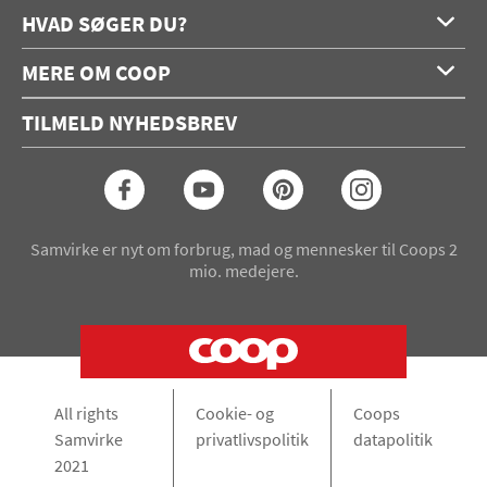
HVAD SØGER DU?
Forside
MERE OM COOP
Opskrifter
Om os
Konkurrencer
TILMELD NYHEDSBREV
Annoncering
Podcast
Coop.dk
Video
Coop medlem
Arkiv
Seneste Samvirke-magasin
Samvirke er nyt om forbrug, mad og mennesker til Coops 2
mio. medejere.
All rights
Cookie- og
Coops
Samvirke
privatlivspolitik
datapolitik
2021