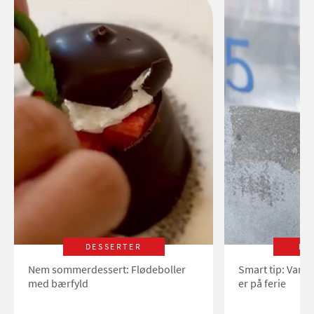
DESSERTER
LI
Nem sommerdessert: Flødeboller
Smart tip: Vand
med bærfyld
er på ferie