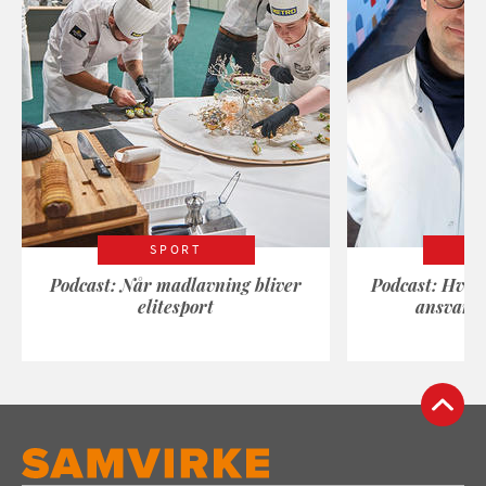
SPORT
Podcast: Når madlavning bliver
Podcast: Hvad
elitesport
ansvarli