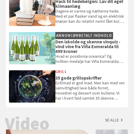
Hack til hedebølgen: Lav dit eget
klimaanlæg
Dagene er varme og nætterne hede.
Med et par flasker vand og en elektrisk
blæser kan du relativt nemt fået koldt
pust, når der er varmt ude og inde. Klik
og se, hvordan du gør
ANNONCØRBETALT INDHOLD
Den iskolde og skønne vinquiz -
vind vine fra Viña Esmeralda til
499 kroner
Hvad er posidonia oceanica? Og
hvilken medalje har Viña Esmeralda
White fået ved Mundus vini i 2026? Gæt
med i Samvirkes skønne vinquiz, hvor
GRILL
du kan vinde 6 flasker vin fra Viña
35 gode grillopskrifter
Esmeralda. Konkurrencen slutter 1.
Grillmad er god mad. Man kan med ren
september 2026.
samvittighed lave både forret,
hovedret og dessert over kullene. Vi
har i hvert fald samlet 35 skønne
forslag til en sommeraften i grillens
tegn.
Video
SE ALLE