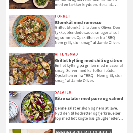
med en lækker krydderurtesalat.
Opskriften er fra “BBQ – Nem grill, stor
smag" af Jamie Oliver.
FORRET
Blomkål med romesco
Grillet blomkål á la Jamie Oliver. Den
tykke, blendede sauce smager af sol
og sommer. Opskriften er fra "BBQ –
Nem grill, stor smag" af Jamie Oliver.
AFTENSMAD
Grillet kylling med chili og citron
En hel kylling på grillen med masser af
smag. Server med kartofler i både.
Opskriften er fra "BBQ – Nem grill, stor
smag" af Jamie Oliver.
SALATER
Bitre salater med pære og valnød
Denne salat er skøn og nem at lave.
Nyd den til kødretter og fjerkræ, eller
top med lidt kogte bælgfrugter eller
en rest kylling, og nyd den som et let,
selvstændigt måltid. Opskriften er fra
ANNONCØRBETALT INDHOLD