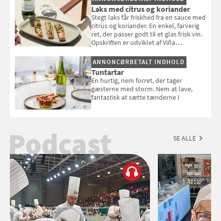
Louisa Lorangs kogebog "Salat".
Laks med citrus og koriander
Stegt laks får friskhed fra en sauce med
citrus og koriander. En enkel, farverig
ret, der passer godt til et glas frisk vin.
Opskriften er udviklet af Viña
Esmeralda.
ANNONCØRBETALT INDHOLD
Tuntartar
En hurtig, nem forret, der tager
gæsterne med storm. Nem at lave,
fantastisk at sætte tænderne i
Podcast
SE ALLE