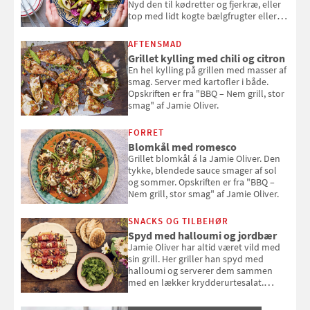
Nyd den til kødretter og fjerkræ, eller
top med lidt kogte bælgfrugter eller
en rest kylling, og nyd den som et let,
selvstændigt måltid. Opskriften er fra
AFTENSMAD
Louisa Lorangs kogebog "Salat".
Grillet kylling med chili og citron
En hel kylling på grillen med masser af
smag. Server med kartofler i både.
Opskriften er fra "BBQ – Nem grill, stor
smag" af Jamie Oliver.
FORRET
Blomkål med romesco
Grillet blomkål á la Jamie Oliver. Den
tykke, blendede sauce smager af sol
og sommer. Opskriften er fra "BBQ –
Nem grill, stor smag" af Jamie Oliver.
SNACKS OG TILBEHØR
Spyd med halloumi og jordbær
Jamie Oliver har altid været vild med
sin grill. Her griller han spyd med
halloumi og serverer dem sammen
med en lækker krydderurtesalat.
Opskriften er fra “BBQ – Nem grill, stor
smag" af Jamie Oliver.