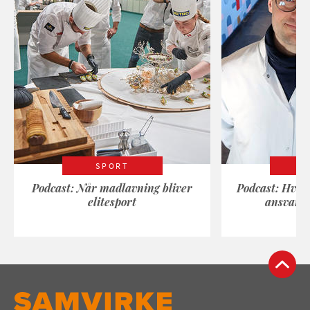
SPORT
Podcast: Når madlavning bliver
Podcast: Hvad
elitesport
ansvarli