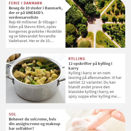
FERIE I DANMARK
tøjvasken
Besøg de 10 steder i Danmark,
der er på UNESCO’s
verdensarvsliste
Rejs 66 millioner år tilbage i
tiden på Stevns Klint, oplev
kongernes gravkirke i Roskilde
og se tidevandet forvandle
Vadehavet. Her er de 10
danske steder på UNESCO's
verdensarvsliste
KYLLING
12 opskrifter på kylling i
karry
Kylling i karry er en nem
løsning på aftensmaden. Vi har
samlet 12 varianter. Du kan
blandt andet prøve den
klassiske kylling i karry, en
spicy suppe eller kylling med
kokosris. Velbekomme!
SOL
Behøver du solcreme, hvis
din ansigtscreme og makeup
har solfaktor?