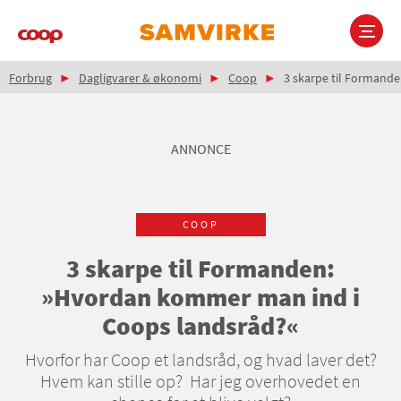
Gå
til
hovedindhold
Brødkrumme
Main
Forbrug
Dagligvarer & økonomi
Coop
3 skarpe til Formand
navigation
ANNONCE
COOP
3 skarpe til Formanden:
»Hvordan kommer man ind i
Coops landsråd?«
Hvorfor har Coop et landsråd, og hvad laver det?
Hvem kan stille op? Har jeg overhovedet en