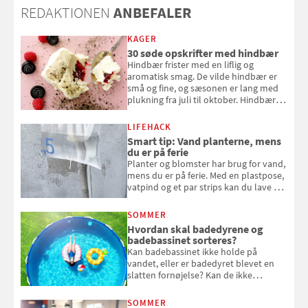
REDAKTIONEN
ANBEFALER
KAGER
30 søde opskrifter med hindbær
Hindbær frister med en liflig og
aromatisk smag. De vilde hindbær er
små og fine, og sæsonen er lang med
plukning fra juli til oktober. Hindbær
kan spises direkte fra busken, eller du
kan bruge dine hindbær i alt fra
LIFEHACK
bagværk og salater til is og syltning.
Smart tip: Vand planterne, mens
du er på ferie
Planter og blomster har brug for vand,
mens du er på ferie. Med en plastpose,
vatpind og et par strips kan du lave dit
eget vandingssystem, så du slipper for
at bede naboen om at vande eller
SOMMER
komme hjem til døde planter
Hvordan skal badedyrene og
badebassinet sorteres?
Kan badebassinet ikke holde på
vandet, eller er badedyret blevet en
slatten fornøjelse? Kan de ikke
repareres, skal du være særligt
opmærksom, når du smider
SOMMER