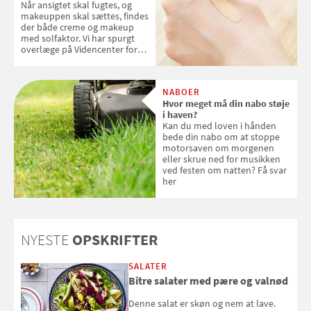
Når ansigtet skal fugtes, og
makeuppen skal sættes, findes
der både creme og makeup
med solfaktor. Vi har spurgt
overlæge på Videncenter for
Hudkræft, Stine Regin Wiegell,
om ansigtscreme og makeup
med SPF kan erstatte
NABOER
solcreme, når man bevæger
Hvor meget må din nabo støje
sig ud i solen
i haven?
Kan du med loven i hånden
bede din nabo om at stoppe
motorsaven om morgenen
eller skrue ned for musikken
ved festen om natten? Få svar
her
NYESTE
OPSKRIFTER
SALATER
Bitre salater med pære og valnød
Denne salat er skøn og nem at lave.