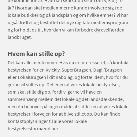
de kommende år. Hvordan skal Coop se ud om 3, 5 og 10
år? Hvordan skal medlemmerne kunne involvere sig i de
lokale butikker og på landsplan og om hvilke emner? Vi har
også drøftet og besluttet det nye digitale medlemsprogram
og forholdt os til, hvordan vi kan forbedre dyrevelfærden i
landbruget.
Hvem kan stille op?
Det kan alle medlemmer. Hvis du er interesseret, så kontakt
bestyrelsen for en Kvickly, SuperBrugsen, Dagli’Brugsen
eller LokalBrugsen i dit nabolag, og fortæl dem, hvorfor du
gerne vil stilles op. Det er en af vores lokale bestyrelser,
som skal stille dig op, fordi vi gerne vil have en
sammenhæng mellem det lokale og det landsdækkende,
men du behøver på ingen måde at sidde i en af vores lokale
bestyrelser i forvejen for at blive stillet op. Du kan finde
kontaktoplysninger til alle vores lokale
bestyrelsesformænd her: