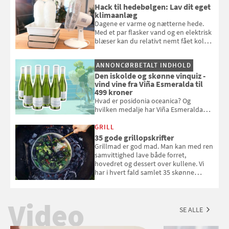
badebassinet eller et badedyr ud
Hack til hedebølgen: Lav dit eget
klimaanlæg
Dagene er varme og nætterne hede.
Med et par flasker vand og en elektrisk
blæser kan du relativt nemt fået koldt
pust, når der er varmt ude og inde. Klik
og se, hvordan du gør
ANNONCØRBETALT INDHOLD
Den iskolde og skønne vinquiz -
vind vine fra Viña Esmeralda til
499 kroner
Hvad er posidonia oceanica? Og
hvilken medalje har Viña Esmeralda
White fået ved Mundus vini i 2026? Gæt
med i Samvirkes skønne vinquiz, hvor
GRILL
du kan vinde 6 flasker vin fra Viña
35 gode grillopskrifter
Esmeralda. Konkurrencen slutter 1.
Grillmad er god mad. Man kan med ren
september 2026.
samvittighed lave både forret,
hovedret og dessert over kullene. Vi
har i hvert fald samlet 35 skønne
forslag til en sommeraften i grillens
tegn.
Video
SE ALLE