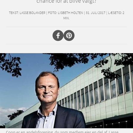
chance for at blive valgt?
TEKST:
LASSE BOLANDER
|
FOTO: LISBETH HOLTEN
|
31. JULI 2017
|
LÆSETID:
2
MIN.
Coop er en andelsforening, du som medlem ejer en del af. Lasse