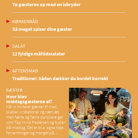
Tø gæsterne op med en isbryder
KØKKENRÅD
Så meget spiser dine gæster
SALAT
12 fyldige måltidssalater
AFTENSMAD
Traditioner: Sådan dækker du bordet korrekt
GÆSTER
Hvor blev
middagsgæsterne af?
Når vi inviterer gæster til mad,
skaber vi relationer og nærvær,
men færre og færre danskere gør
som Tajs Hviid Pedersen og byder
på middag. Det er bl.a. egne høje
forventninger og mangel på