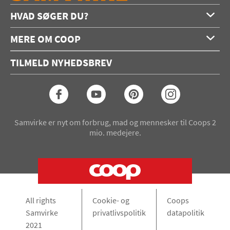
HVAD SØGER DU?
Forside
MERE OM COOP
Opskrifter
Om os
Konkurrencer
TILMELD NYHEDSBREV
Annoncering
Podcast
Coop.dk
Video
Coop medlem
Arkiv
Seneste Samvirke-magasin
Samvirke er nyt om forbrug, mad og mennesker til Coops 2
mio. medejere.
All rights
Cookie- og
Coops
Samvirke
privatlivspolitik
datapolitik
2021