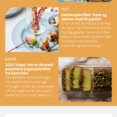
overskud, der spænder ben,
mener eksperter – og det kan
have konsekvenser for vores
FEST
sociale fællesskaber
Gæsteopskrifter: Nem og
lækker mad til gæster
Vi har samlet de bedste opskrifter,
der egner sig til forkælelse af dine
middagsgæster. Her er opskrifter
på bl.a. ølmarineret kalveschnitzel,
kalvetatar med calvados,
snowcrab og kammuslinger i
brunet citronsmør og snacks til
baconelskere
KAGER
2025 i kage: Her er de mest
populære kageopskrifter
fra Samvirke
Transportabel citronsandkage,
den traditionelle banankage,
romkugler, snitter og kanelsnegle i
airfryer. Kager har en stor plads i
hjertet hos Samvirkes læsere. Kig
med og se alle favoritterne fra
2025