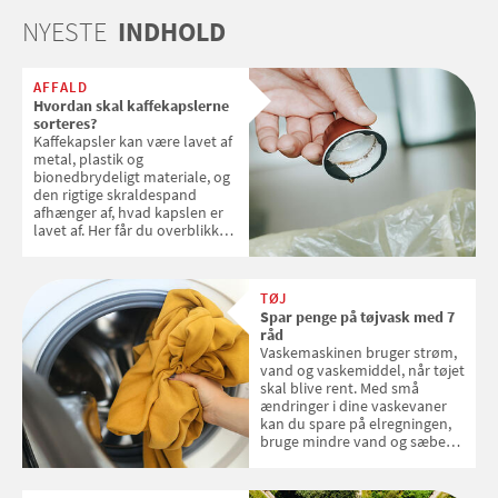
NYESTE
INDHOLD
AFFALD
Hvordan skal kaffekapslerne
sorteres?
Kaffekapsler kan være lavet af
metal, plastik og
bionedbrydeligt materiale, og
den rigtige skraldespand
afhænger af, hvad kapslen er
lavet af. Her får du overblikket
over, hvordan kaffekapslerne
skal sorteres
TØJ
Spar penge på tøjvask med 7
råd
Vaskemaskinen bruger strøm,
vand og vaskemiddel, når tøjet
skal blive rent. Med små
ændringer i dine vaskevaner
kan du spare på elregningen,
bruge mindre vand og sæbe
og forlænge vaskemaskinens
levetid. Samvirke har samlet 7
enkle råd til at spare penge på