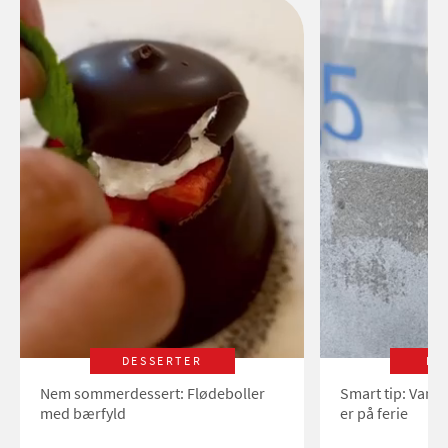
DESSERTER
LI
Nem sommerdessert: Flødeboller
Smart tip: Vand
med bærfyld
er på ferie