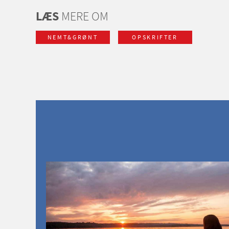
LÆS
MERE OM
NEMT&GRØNT
OPSKRIFTER