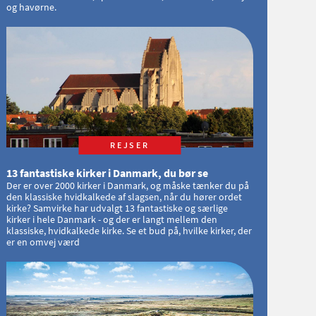
og havørne.
REJSER
13 fantastiske kirker i Danmark, du bør se
Der er over 2000 kirker i Danmark, og måske tænker du på
den klassiske hvidkalkede af slagsen, når du hører ordet
kirke? Samvirke har udvalgt 13 fantastiske og særlige
kirker i hele Danmark - og der er langt mellem den
klassiske, hvidkalkede kirke. Se et bud på, hvilke kirker, der
er en omvej værd