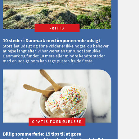
FRITID
10 steder i Danmark med imponerende udsigt
Storslået udsigt og åbne vidder er ikke noget, du behøver
at rejse langt efter. Vi har været en tur rundt i smukke
Danmark og fundet 10 mere eller mindre kendte steder
med en udsigt, som kan tage pusten fra de fleste
GRATIS FORNØJELSER
Billig sommerferie: 15 tips til at gøre