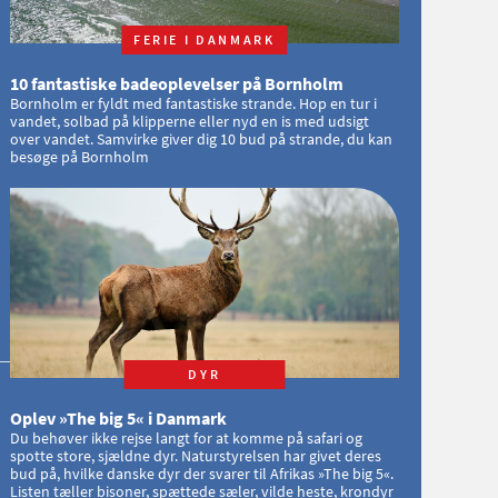
FERIE I DANMARK
10 fantastiske badeoplevelser på Bornholm
Bornholm er fyldt med fantastiske strande. Hop en tur i
vandet, solbad på klipperne eller nyd en is med udsigt
over vandet. Samvirke giver dig 10 bud på strande, du kan
besøge på Bornholm
DYR
Oplev »The big 5« i Danmark
Du behøver ikke rejse langt for at komme på safari og
spotte store, sjældne dyr. Naturstyrelsen har givet deres
bud på, hvilke danske dyr der svarer til Afrikas »The big 5«.
Listen tæller bisoner, spættede sæler, vilde heste, krondyr