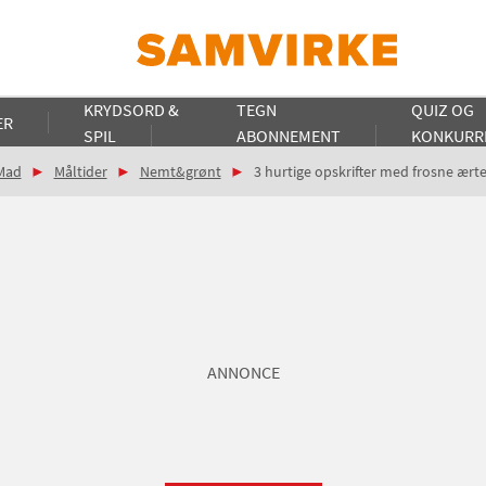
KRYDSORD &
TEGN
QUIZ OG
ER
SPIL
ABONNEMENT
KONKURR
Mad
Måltider
Nemt&grønt
3 hurtige opskrifter med frosne ærte
ANNONCE