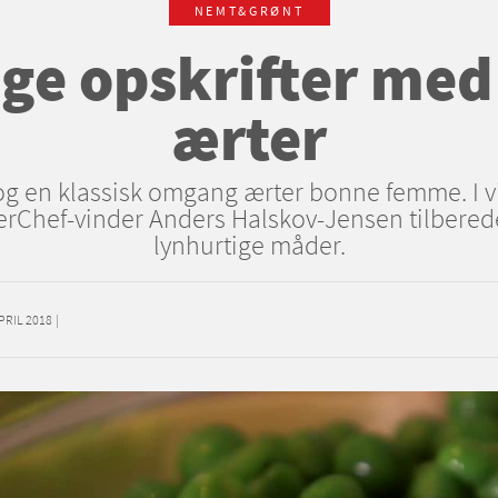
NEMT&GRØNT
ige opskrifter med
ærter
og en klassisk omgang ærter bonne femme. I v
rChef-vinder Anders Halskov-Jensen tilberede
lynhurtige måder.
APRIL 2018
|