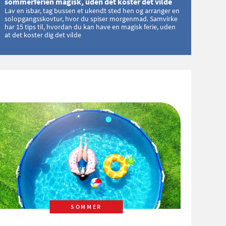
sommerferien magisk, uden det koster det vilde
Lav en isbar, tag bussen et ukendt sted hen og arranger en
solopgangsskovtur, hvor du spiser morgenmad. Samvirke
har 15 tips til, hvordan du kan have en magisk ferie, uden
at det koster dig det vilde
SOMMER