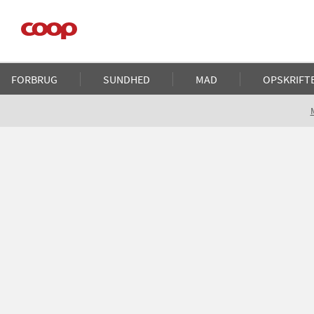
Gå
til
hovedindhold
Main
FORBRUG
SUNDHED
MAD
OPSKRIFT
navigation
Brødkrumme