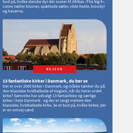
bud på, hvilke danske dyr der svarer til Afrikas »The big 5«.
Listen tæller bisoner, spættede sæler, vilde heste, krondyr
og havørne.
REJSER
13 fantastiske kirker i Danmark, du bør se
Der er over 2000 kirker i Danmark, og måske tænker du på
den klassiske hvidkalkede af slagsen, når du hører ordet
kirke? Samvirke har udvalgt 13 fantastiske og særlige
kirker i hele Danmark - og der er langt mellem den
klassiske, hvidkalkede kirke. Se et bud på, hvilke kirker, der
er en omvej værd