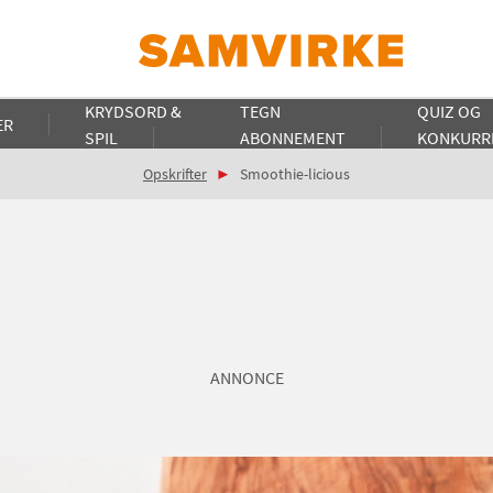
KRYDSORD &
TEGN
QUIZ OG
ER
SPIL
ABONNEMENT
KONKURR
Opskrifter
Smoothie-licious
ANNONCE