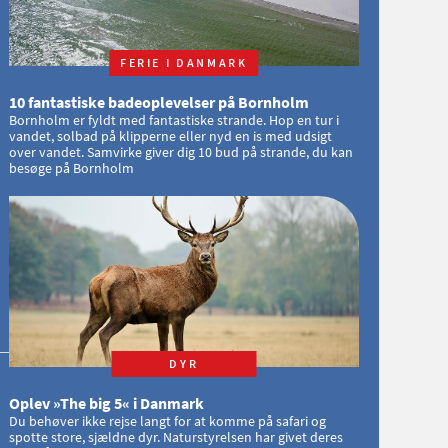
FERIE I DANMARK
10 fantastiske badeoplevelser på Bornholm
Bornholm er fyldt med fantastiske strande. Hop en tur i
vandet, solbad på klipperne eller nyd en is med udsigt
over vandet. Samvirke giver dig 10 bud på strande, du kan
besøge på Bornholm
DYR
Oplev »The big 5« i Danmark
Du behøver ikke rejse langt for at komme på safari og
spotte store, sjældne dyr. Naturstyrelsen har givet deres