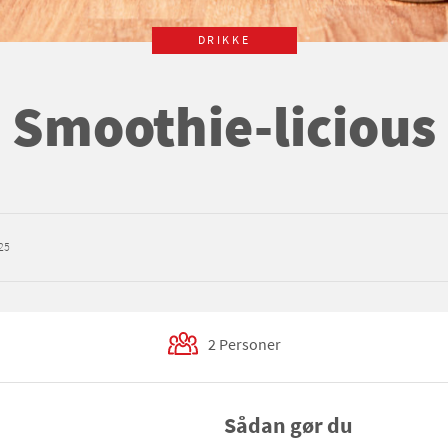
DRIKKE
Smoothie-licious
25
2 Personer
Sådan gør du