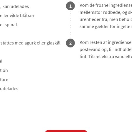
Kom de frosne ingrediense
1
r
, kan udelades
mellemstor rødbede, og sk
 eller vilde blåbær
urenheder fra, men behold 
et spinat
samme gælder for ingefær
Kom resten af ingredienser
rstattes med agurk eller glaskål
2
postevand op, til indholde
fint. Tilsæt ekstra vand ef
al
rtion
store
 udelades