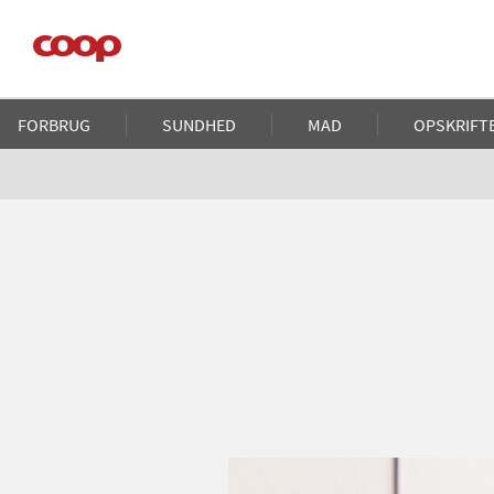
Gå
til
hovedindhold
Main
FORBRUG
SUNDHED
MAD
OPSKRIFT
navigation
Brødkrumme