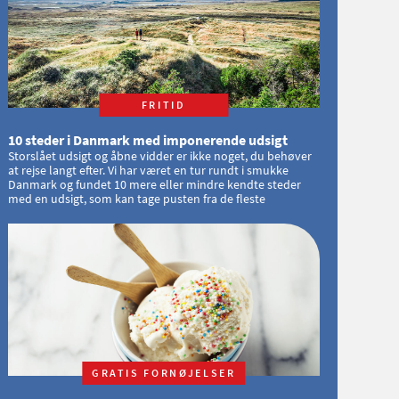
FRITID
10 steder i Danmark med imponerende udsigt
Storslået udsigt og åbne vidder er ikke noget, du behøver
at rejse langt efter. Vi har været en tur rundt i smukke
Danmark og fundet 10 mere eller mindre kendte steder
med en udsigt, som kan tage pusten fra de fleste
GRATIS FORNØJELSER