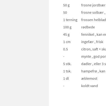
50 g
frosne jordbæ
50
frosne solbær
,
1 terning
frossen helblad
100 g
rødbede
45 g
fennikel
, kan e
1 cm
ingefær
, frisk
0.5
citron, saft + sk
-
mynte
, god po
5 stk.
dadler
, eller 3 
1 tsk.
hampefrø
, kan
1 dl
æblemost
-
koldt vand