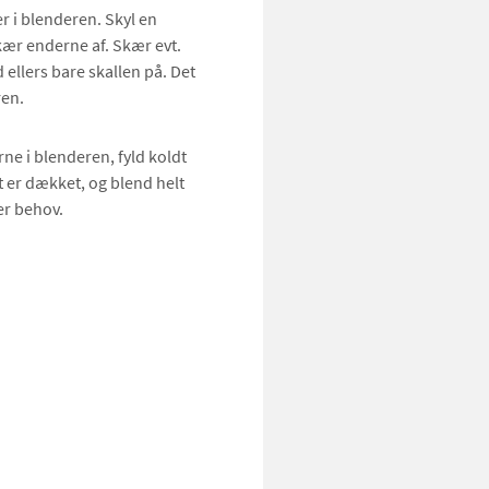
r i blenderen. Skyl en
ær enderne af. Skær evt.
ellers bare skallen på. Det
en.
ne i blenderen, fyld koldt
t er dækket, og blend helt
ter behov.