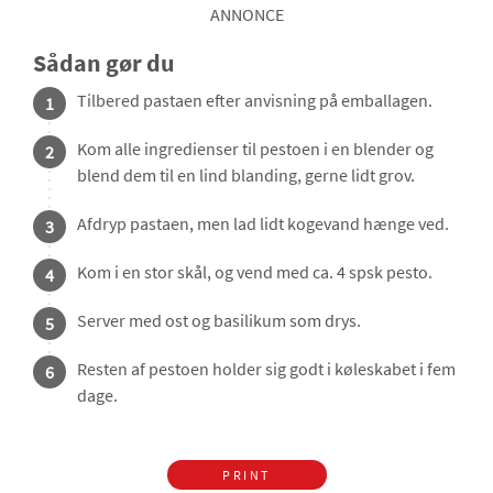
ANNONCE
Sådan gør du
Tilbered pastaen efter anvisning på emballagen.
1
Kom alle ingredienser til pestoen i en blender og
2
blend dem til en lind blanding, gerne lidt grov.
Afdryp pastaen, men lad lidt kogevand hænge ved.
3
Kom i en stor skål, og vend med ca. 4 spsk pesto.
4
Server med ost og basilikum som drys.
5
Resten af pestoen holder sig godt i køleskabet i fem
6
dage.
PRINT