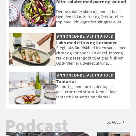
Bitre salater med pære og valnød
Denne salat er skøn og nem at lave.
Nyd den til kødretter og fjerkræ, eller
top med lidt kogte bælgfrugter eller
en rest kylling, og nyd den som et let,
selvstændigt måltid. Opskriften er fra
ANNONCØRBETALT INDHOLD
Louisa Lorangs kogebog "Salat".
Laks med citrus og koriander
Stegt laks får friskhed fra en sauce med
citrus og koriander. En enkel, farverig
ret, der passer godt til et glas frisk vin.
Opskriften er udviklet af Viña
Esmeralda.
ANNONCØRBETALT INDHOLD
Tuntartar
En hurtig, nem forret, der tager
gæsterne med storm. Nem at lave,
fantastisk at sætte tænderne i
Podcast
SE ALLE