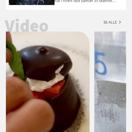
har i hvert fald samlet 35 skønne
forslag til en sommeraften i grillens
tegn.
Video
SE ALLE