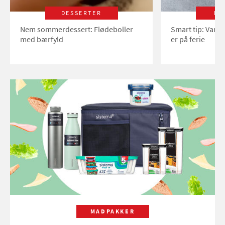
DESSERTER
LI
Nem sommerdessert: Flødeboller
Smart tip: Vand
med bærfyld
er på ferie
MADPAKKER