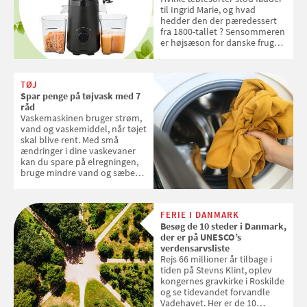
til Ingrid Marie, og hvad
hedder den der pæredessert
fra 1800-tallet ? Sensommeren
er højsæson for danske fruger,
og lige nu kan du stemme om
dine danske og lokale
favoritter. Det fejrer Samvirke
TØJ
med en quiz om alt det danske
Spar penge på tøjvask med 7
frugt, vi elsker. Konkurrencen
råd
slutter fredag d. 18. september
Vaskemaskinen bruger strøm,
2026
vand og vaskemiddel, når tøjet
skal blive rent. Med små
ændringer i dine vaskevaner
kan du spare på elregningen,
bruge mindre vand og sæbe
og forlænge vaskemaskinens
levetid. Samvirke har samlet 7
enkle råd til at spare penge på
FERIE I DANMARK
tøjvasken
Besøg de 10 steder i Danmark,
der er på UNESCO’s
verdensarvsliste
Rejs 66 millioner år tilbage i
tiden på Stevns Klint, oplev
kongernes gravkirke i Roskilde
og se tidevandet forvandle
Vadehavet. Her er de 10