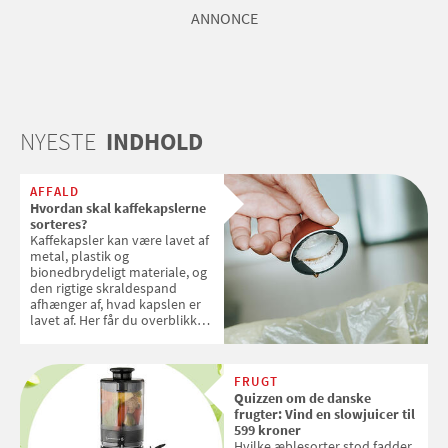
ANNONCE
NYESTE
INDHOLD
AFFALD
Hvordan skal kaffekapslerne
sorteres?
Kaffekapsler kan være lavet af
metal, plastik og
bionedbrydeligt materiale, og
den rigtige skraldespand
afhænger af, hvad kapslen er
lavet af. Her får du overblikket
over, hvordan kaffekapslerne
skal sorteres
FRUGT
Quizzen om de danske
frugter: Vind en slowjuicer til
599 kroner
Hvilke æblesorter stod fadder