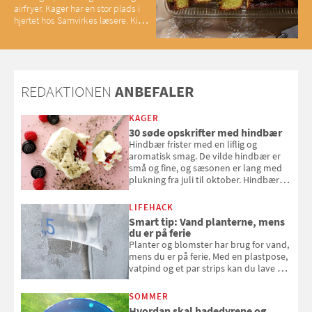
airfryer. Kager har en stor plads i
hjertet hos Samvirkes læsere. Kig
med og se alle favoritterne fra
2025
REDAKTIONEN
ANBEFALER
KAGER
30 søde opskrifter med hindbær
Hindbær frister med en liflig og
aromatisk smag. De vilde hindbær er
små og fine, og sæsonen er lang med
plukning fra juli til oktober. Hindbær
kan spises direkte fra busken, eller du
kan bruge dine hindbær i alt fra
LIFEHACK
bagværk og salater til is og syltning.
Smart tip: Vand planterne, mens
du er på ferie
Planter og blomster har brug for vand,
mens du er på ferie. Med en plastpose,
vatpind og et par strips kan du lave dit
eget vandingssystem, så du slipper for
at bede naboen om at vande eller
SOMMER
komme hjem til døde planter
Hvordan skal badedyrene og