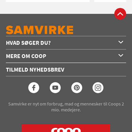
HVAD SØGER DU?
Forside
MERE OM COOP
Opskrifter
Om os
Konkurrencer
TILMELD NYHEDSBREV
Annoncering
Podcast
Coop.dk
Video
Coop medlem
Arkiv
Seneste Samvirke-magasin
Samvirke er nyt om forbrug, mad og mennesker til Coops 2
mio. medejere.