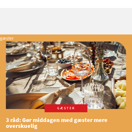
gæster
GÆSTER
3 råd: Gør middagen med gæster mere
overskuelig