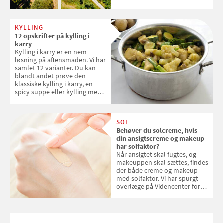
danske steder på UNESCO's
verdensarvsliste
KYLLING
12 opskrifter på kylling i
karry
Kylling i karry er en nem
løsning på aftensmaden. Vi har
samlet 12 varianter. Du kan
blandt andet prøve den
klassiske kylling i karry, en
spicy suppe eller kylling med
kokosris. Velbekomme!
SOL
Behøver du solcreme, hvis
din ansigtscreme og makeup
har solfaktor?
Når ansigtet skal fugtes, og
makeuppen skal sættes, findes
der både creme og makeup
med solfaktor. Vi har spurgt
overlæge på Videncenter for
Hudkræft, Stine Regin Wiegell,
om ansigtscreme og makeup
med SPF kan erstatte
solcreme, når man bevæger