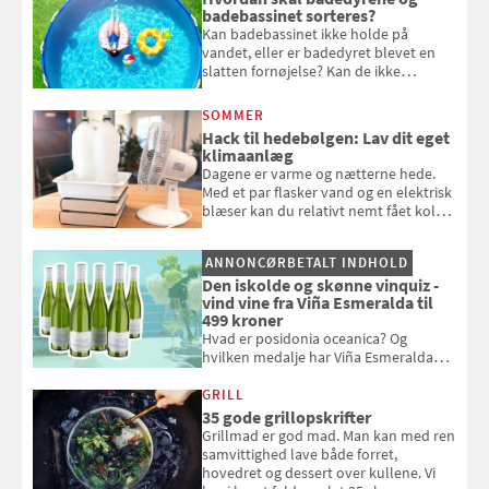
badebassinet sorteres?
Kan badebassinet ikke holde på
vandet, eller er badedyret blevet en
slatten fornøjelse? Kan de ikke
repareres, skal du være særligt
opmærksom, når du smider
SOMMER
badebassinet eller et badedyr ud
Hack til hedebølgen: Lav dit eget
klimaanlæg
Dagene er varme og nætterne hede.
Med et par flasker vand og en elektrisk
blæser kan du relativt nemt fået koldt
pust, når der er varmt ude og inde. Klik
og se, hvordan du gør
ANNONCØRBETALT INDHOLD
Den iskolde og skønne vinquiz -
vind vine fra Viña Esmeralda til
499 kroner
Hvad er posidonia oceanica? Og
hvilken medalje har Viña Esmeralda
White fået ved Mundus vini i 2026? Gæt
med i Samvirkes skønne vinquiz, hvor
GRILL
du kan vinde 6 flasker vin fra Viña
35 gode grillopskrifter
Esmeralda. Konkurrencen slutter 1.
Grillmad er god mad. Man kan med ren
september 2026.
samvittighed lave både forret,
hovedret og dessert over kullene. Vi