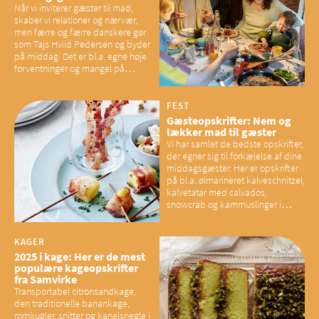
Når vi inviterer gæster til mad,
skaber vi relationer og nærvær,
men færre og færre danskere gør
som Tajs Hviid Pedersen og byder
på middag. Det er bl.a. egne høje
forventninger og mangel på
overskud, der spænder ben,
mener eksperter – og det kan
have konsekvenser for vores
FEST
sociale fællesskaber
Gæsteopskrifter: Nem og
lækker mad til gæster
Vi har samlet de bedste opskrifter,
der egner sig til forkælelse af dine
middagsgæster. Her er opskrifter
på bl.a. ølmarineret kalveschnitzel,
kalvetatar med calvados,
snowcrab og kammuslinger i
brunet citronsmør og snacks til
baconelskere
KAGER
2025 i kage: Her er de mest
populære kageopskrifter
fra Samvirke
Transportabel citronsandkage,
den traditionelle banankage,
romkugler, snitter og kanelsnegle i