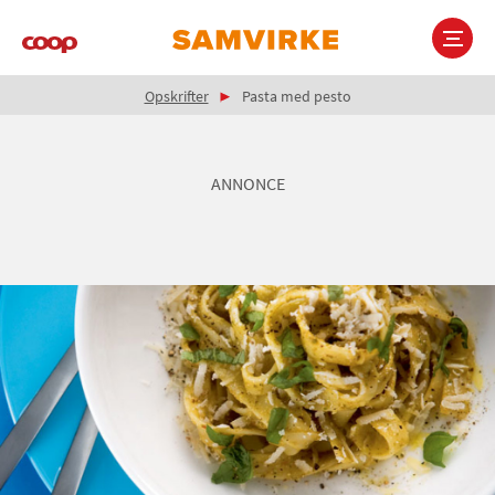
Gå
til
hovedindhold
Brødkrumme
Main
Opskrifter
Pasta med pesto
navigation
ANNONCE