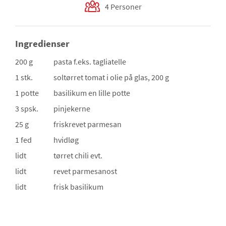
4 Personer
Ingredienser
200 g
pasta
f.eks. tagliatelle
1 stk.
soltørret tomat i olie
på glas, 200 g
1 potte
basilikum
en lille potte
3 spsk.
pinjekerne
25 g
friskrevet parmesan
1 fed
hvidløg
lidt
tørret chili
evt.
lidt
revet parmesanost
lidt
frisk basilikum