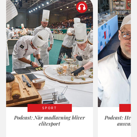
SPORT
Podcast: Når madlavning bliver
Podcast: Hvad
elitesport
ansvarli