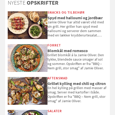
NYESTE
OPSKRIFTER
sig ud i solen
SNACKS OG TILBEHØR
Spyd med halloumi og jordbær
Jamie Oliver har altid været vild med
sin grill. Her griller han spyd med
halloumi og serverer dem sammen
med en lækker krydderurtesalat.
Opskriften er fra “BBQ – Nem grill, stor
smag" af Jamie Oliver.
FORRET
Blomkål med romesco
Grillet blomkål á la Jamie Oliver. Den
tykke, blendede sauce smager af sol
og sommer. Opskriften er fra "BBQ –
Nem grill, stor smag" af Jamie Oliver.
AFTENSMAD
Grillet kylling med chili og citron
En hel kylling på grillen med masser af
smag. Server med kartofler i både.
Opskriften er fra "BBQ – Nem grill, stor
smag" af Jamie Oliver.
SALATER