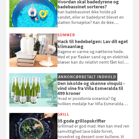
Hvordan skal badedyrene og
badebassinet sorteres?
Kan badebassinet ikke holde på
vandet, eller er badedyret blevet en
slatten fornøjelse? Kan de ikke
repareres, skal du være særligt
opmærksom, når du smider
SOMMER
badebassinet eller et badedyr ud
Hack til hedebølgen: Lav dit eget
klimaanlæg
Dagene er varme og nætterne hede.
Med et par flasker vand og en elektrisk
blæser kan du relativt nemt fået koldt
pust, når der er varmt ude og inde. Klik
og se, hvordan du gør
ANNONCØRBETALT INDHOLD
Den iskolde og skønne vinquiz -
vind vine fra Viña Esmeralda til
499 kroner
Hvad er posidonia oceanica? Og
hvilken medalje har Viña Esmeralda
White fået ved Mundus vini i 2026? Gæt
med i Samvirkes skønne vinquiz, hvor
GRILL
du kan vinde 6 flasker vin fra Viña
35 gode grillopskrifter
Esmeralda. Konkurrencen slutter 1.
Grillmad er god mad. Man kan med ren
september 2026.
samvittighed lave både forret,
hovedret og dessert over kullene. Vi