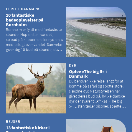
FERIE I DANMARK
10 fantastiske
badeoplevelser på
Bornholm
Bornholm er fyldt med fantastiske
strande. Hop en tur i vandet,
solbad på klipperne eller nyd en is
med udsigt over vandet. Samvirke
giver dig 10 bud på strande, du
kan besøge på Bornholm
DYR
Oplev »The big 5« i
Danmark
Du behøver ikke rejse langt for at
komme på safari og spotte store,
sjældne dyr. Naturstyrelsen har
givet deres bud på, hvilke danske
dyr der svarer til Afrikas »The big
5«. Listen tæller bisoner, spættede
sæler, vilde heste, krondyr og
havørne.
REJSER
13 fantastiske kirker i