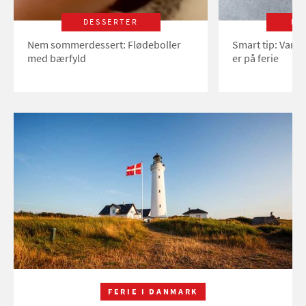
DESSERTER
LI
Nem sommerdessert: Flødeboller
Smart tip: Vand
med bærfyld
er på ferie
FERIE I DANMARK