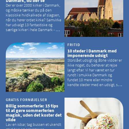
Danmark, du bør se
Der er over 2000 kirker i Danmark,
og måske tænker du på den
klassiske hvidkalkede af slagsen,
når du hører ordet kirke? Samvirke
har udvalgt 13 fantastiske og
særlige kirker i hele Danmark - og
der er langt mellem den klassiske,
hvidkalkede kirke. Se et bud på,
hvilke kirker, der er en omvej værd
FRITID
10 steder i Danmark med
imponerende udsigt
Storslået udsigt og åbne vidder er
ikke noget, du behøver at rejse
langt efter. Vi har været en tur
rundt i smukke Danmark og
fundet 10 mere eller mindre
kendte steder med en udsigt, som
kan tage pusten fra de fleste
GRATIS FORNØJELSER
Billig sommerferie: 15 tips
til at gøre sommerferien
magisk, uden det koster det
vilde
Lav en isbar, tag bussen et ukendt