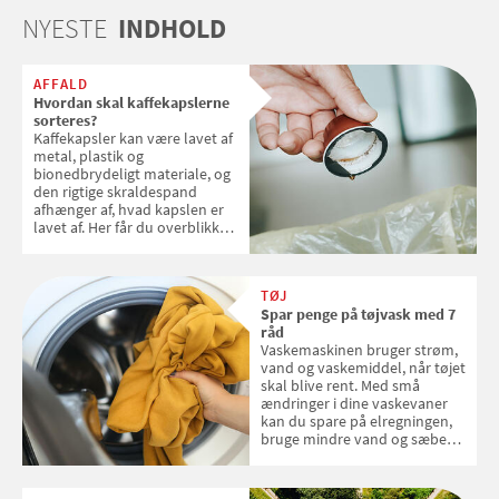
NYESTE
INDHOLD
AFFALD
Hvordan skal kaffekapslerne
sorteres?
Kaffekapsler kan være lavet af
metal, plastik og
bionedbrydeligt materiale, og
den rigtige skraldespand
afhænger af, hvad kapslen er
lavet af. Her får du overblikket
over, hvordan kaffekapslerne
skal sorteres
TØJ
Spar penge på tøjvask med 7
råd
Vaskemaskinen bruger strøm,
vand og vaskemiddel, når tøjet
skal blive rent. Med små
ændringer i dine vaskevaner
kan du spare på elregningen,
bruge mindre vand og sæbe
og forlænge vaskemaskinens
levetid. Samvirke har samlet 7
enkle råd til at spare penge på