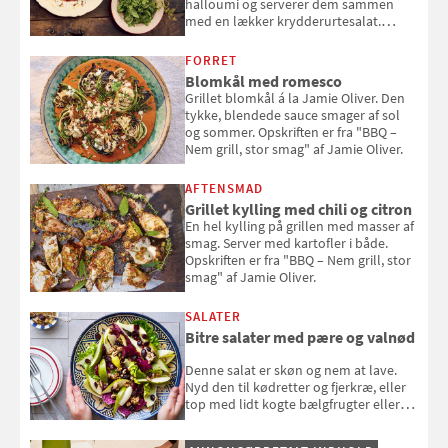
halloumi og serverer dem sammen
med en lækker krydderurtesalat.
Opskriften er fra “BBQ – Nem grill, stor
smag" af Jamie Oliver.
FORRET
Blomkål med romesco
Grillet blomkål á la Jamie Oliver. Den
tykke, blendede sauce smager af sol
og sommer. Opskriften er fra "BBQ –
Nem grill, stor smag" af Jamie Oliver.
AFTENSMAD
Grillet kylling med chili og citron
En hel kylling på grillen med masser af
smag. Server med kartofler i både.
Opskriften er fra "BBQ – Nem grill, stor
smag" af Jamie Oliver.
SALATER
Bitre salater med pære og valnød
Denne salat er skøn og nem at lave.
Nyd den til kødretter og fjerkræ, eller
top med lidt kogte bælgfrugter eller
en rest kylling, og nyd den som et let,
selvstændigt måltid. Opskriften er fra