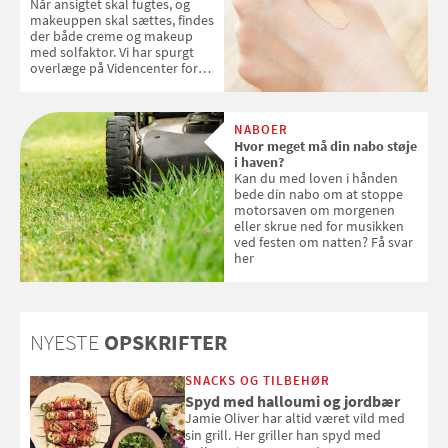
Når ansigtet skal fugtes, og
makeuppen skal sættes, findes
der både creme og makeup
med solfaktor. Vi har spurgt
overlæge på Videncenter for
Hudkræft, Stine Regin Wiegell,
om ansigtscreme og makeup
med SPF kan erstatte
NABOER
solcreme, når man bevæger
Hvor meget må din nabo støje
sig ud i solen
i haven?
Kan du med loven i hånden
bede din nabo om at stoppe
motorsaven om morgenen
eller skrue ned for musikken
ved festen om natten? Få svar
her
NYESTE
OPSKRIFTER
SNACKS OG TILBEHØR
Spyd med halloumi og jordbær
Jamie Oliver har altid været vild med
sin grill. Her griller han spyd med