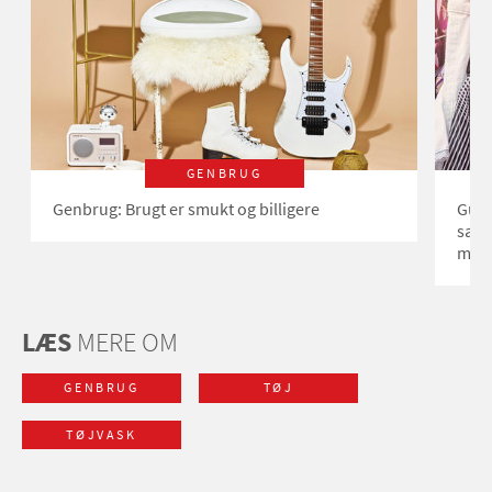
GENBRUG
Genbrug: Brugt er smukt og billigere
Guid
sælg
mav
LÆS
MERE OM
GENBRUG
TØJ
TØJVASK