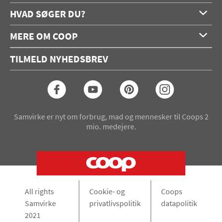
HVAD SØGER DU?
Forside
MERE OM COOP
Opskrifter
Om os
Konkurrencer
TILMELD NYHEDSBREV
Annoncering
Podcast
Coop.dk
Video
Coop medlem
Arkiv
Seneste Samvirke-magasin
Samvirke er nyt om forbrug, mad og mennesker til Coops 2
mio. medejere.
All rights
Cookie- og
Coops
Samvirke
privatlivspolitik
datapolitik
2021