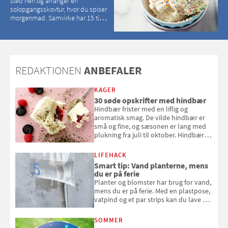
sted hen og arranger en
solopgangsskovtur, hvor du spiser
morgenmad. Samvirke har 15 tips
til, hvordan du kan have en
magisk ferie, uden at det koster
dig det vilde
REDAKTIONEN
ANBEFALER
KAGER
30 søde opskrifter med hindbær
Hindbær frister med en liflig og
aromatisk smag. De vilde hindbær er
små og fine, og sæsonen er lang med
plukning fra juli til oktober. Hindbær
kan spises direkte fra busken, eller du
kan bruge dine hindbær i alt fra
LIFEHACK
bagværk og salater til is og syltning.
Smart tip: Vand planterne, mens
du er på ferie
Planter og blomster har brug for vand,
mens du er på ferie. Med en plastpose,
vatpind og et par strips kan du lave dit
eget vandingssystem, så du slipper for
at bede naboen om at vande eller
SOMMER
komme hjem til døde planter