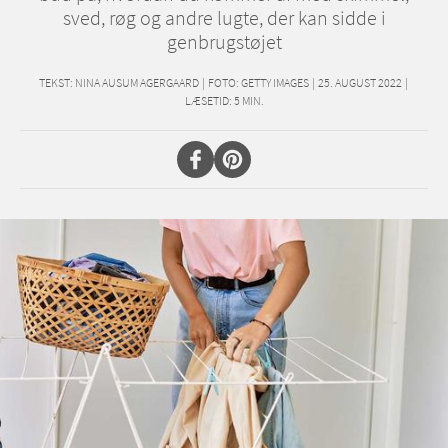
sved, røg og andre lugte, der kan sidde i
genbrugstøjet
TEKST:
NINA AUSUM AGERGAARD
|
FOTO: GETTY IMAGES
|
25. AUGUST 2022
|
LÆSETID:
5
MIN.