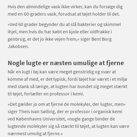
Hvis den almindelige vask ikke virker, kan du forsøge dig
med en 60-graders vask, forudsat at tøjet holder til det.
»Ved 60 grader begynder du at slå bakterier og skimmel
ihjel, men hvis du har købt en kjole eller uldfrakke i
genbrug, er det jo ikke vejen frem,« siger Bent Borg
Jakobsen.
Nogle lugte er næsten umulige at fjerne
Når en lugt i tøj kan være meget genstridig og svær at
komme af med, er det typisk, fordi tøjet har været i et miljø
med stank så længe, at lugten har bundet sig meget stærkt
til tøjet, fortæller en professor i kemi.
»Det gælder jo om at fjerne de molekyler, der lugter, men«
siger Theis Ivan Sølling, der er professor i organisk kemi
ved Københavns Universitet, »nogle gange binder de
lugtende molekyler sig så stærkt til tøjet, at lugten kan være
nærmest umulig at fjerne.«