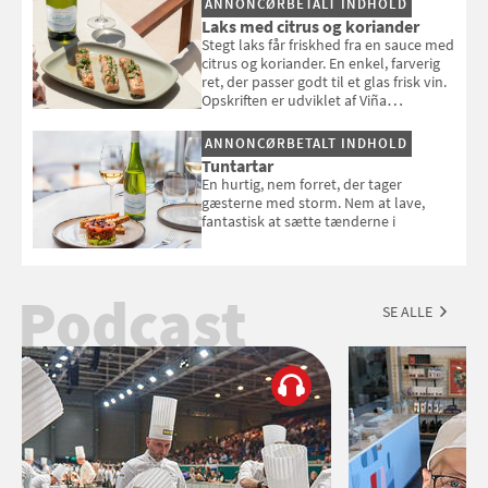
ANNONCØRBETALT INDHOLD
Louisa Lorangs kogebog "Salat".
Laks med citrus og koriander
Stegt laks får friskhed fra en sauce med
citrus og koriander. En enkel, farverig
ret, der passer godt til et glas frisk vin.
Opskriften er udviklet af Viña
Esmeralda.
ANNONCØRBETALT INDHOLD
Tuntartar
En hurtig, nem forret, der tager
gæsterne med storm. Nem at lave,
fantastisk at sætte tænderne i
Podcast
SE ALLE