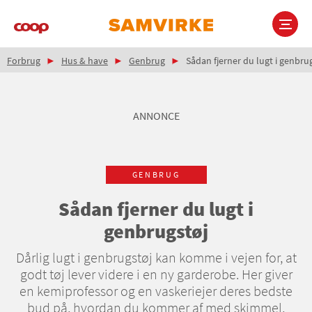
Gå
til
hovedindhold
Brødkrumme
Main
Forbrug
Hus & have
Genbrug
Sådan fjerner du lugt i genbru
navigation
ANNONCE
GENBRUG
Sådan fjerner du lugt i
genbrugstøj
Dårlig lugt i genbrugstøj kan komme i vejen for, at
godt tøj lever videre i en ny garderobe. Her giver
en kemiprofessor og en vaskeriejer deres bedste
bud på, hvordan du kommer af med skimmel,