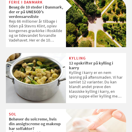
FERIE I DANMARK
tøjvasken
Besøg de 10 steder i Danmark,
der er på UNESCO’s
verdensarvsliste
Rejs 66 millioner år tilbage i
tiden på Stevns Klint, oplev
kongernes gravkirke i Roskilde
og se tidevandet forvandle
Vadehavet. Her er de 10
danske steder på UNESCO's
verdensarvsliste
KYLLING
12 opskrifter på kylling i
karry
Kylling i karry er en nem
løsning på aftensmaden. Vi har
samlet 12 varianter. Du kan
blandt andet prøve den
klassiske kylling i karry, en
spicy suppe eller kylling med
kokosris. Velbekomme!
SOL
Behøver du solcreme, hvis
din ansigtscreme og makeup
har solfaktor?