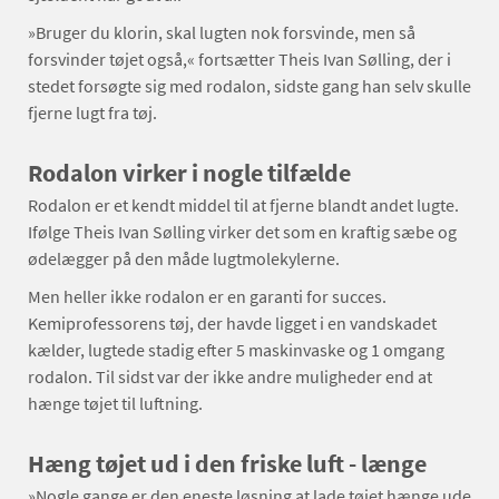
»Bruger du klorin, skal lugten nok forsvinde, men så
forsvinder tøjet også,« fortsætter Theis Ivan Sølling, der i
stedet forsøgte sig med rodalon, sidste gang han selv skulle
fjerne lugt fra tøj.
Rodalon virker i nogle tilfælde
Rodalon er et kendt middel til at fjerne blandt andet lugte.
Ifølge Theis Ivan Sølling virker det som en kraftig sæbe og
ødelægger på den måde lugtmolekylerne.
Men heller ikke rodalon er en garanti for succes.
Kemiprofessorens tøj, der havde ligget i en vandskadet
kælder, lugtede stadig efter 5 maskinvaske og 1 omgang
rodalon. Til sidst var der ikke andre muligheder end at
hænge tøjet til luftning.
Hæng tøjet ud i den friske luft - længe
»Nogle gange er den eneste løsning at lade tøjet hænge ude