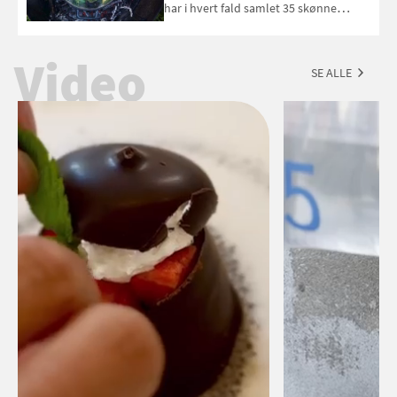
har i hvert fald samlet 35 skønne
forslag til en sommeraften i grillens
tegn.
Video
SE ALLE