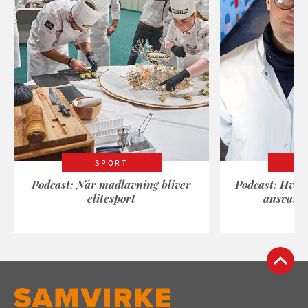
SPORT
Podcast: Når madlavning bliver
Podcast: Hvad
elitesport
ansvarli