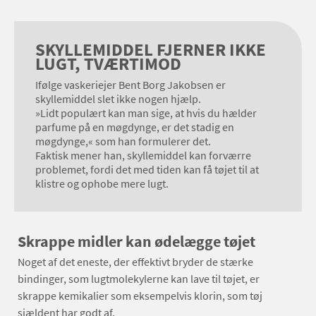
SKYLLEMIDDEL FJERNER IKKE
LUGT, TVÆRTIMOD
Ifølge vaskeriejer Bent Borg Jakobsen er
skyllemiddel slet ikke nogen hjælp.
»Lidt populært kan man sige, at hvis du hælder
parfume på en møgdynge, er det stadig en
møgdynge,« som han formulerer det.
Faktisk mener han, skyllemiddel kan forværre
problemet, fordi det med tiden kan få tøjet til at
klistre og ophobe mere lugt.
Skrappe midler kan ødelægge tøjet
Noget af det eneste, der effektivt bryder de stærke
bindinger, som lugtmolekylerne kan lave til tøjet, er
skrappe kemikalier som eksempelvis klorin, som tøj
sjældent har godt af.