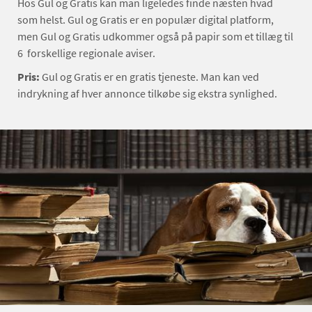
Hos Gul og Gratis kan man ligeledes finde næsten hvad
som helst. Gul og Gratis er en populær digital platform,
men Gul og Gratis udkommer også på papir som et tillæg til
6 forskellige regionale aviser.
Pris:
Gul og Gratis er en gratis tjeneste. Man kan ved
indrykning af hver annonce tilkøbe sig ekstra synlighed.