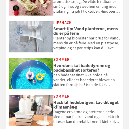
aromatisk smag. De vilde hindbær er
små og fine, og sæsonen er lang med
plukning fra juli til oktober. Hindbær
kan spises direkte fra busken, eller du
kan bruge dine hindbær i alt fra
LIFEHACK
bagværk og salater til is og syltning.
Smart tip: Vand planterne, mens
du er på ferie
Planter og blomster har brug for vand,
mens du er på ferie. Med en plastpose,
vatpind og et par strips kan du lave dit
eget vandingssystem, så du slipper for
at bede naboen om at vande eller
SOMMER
komme hjem til døde planter
Hvordan skal badedyrene og
badebassinet sorteres?
Kan badebassinet ikke holde på
vandet, eller er badedyret blevet en
slatten fornøjelse? Kan de ikke
repareres, skal du være særligt
opmærksom, når du smider
SOMMER
badebassinet eller et badedyr ud
Hack til hedebølgen: Lav dit eget
klimaanlæg
Dagene er varme og nætterne hede.
Med et par flasker vand og en elektrisk
blæser kan du relativt nemt fået koldt
pust, når der er varmt ude og inde. Klik