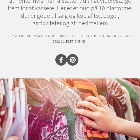
at hente, hvis man afsætter tid til at videresælge
frem for at kassere. Her er et bud på 10 platforme,
der er gode til salg og køb af tøj, bøger,
antikviteter og alt derimellem
TEKST:
LINE KØRNER OG ANNE FRØKJÆR DREIER
|
FOTO: COLOURBOX
|
22. JULI
2022
|
LÆSETID:
5
MIN.