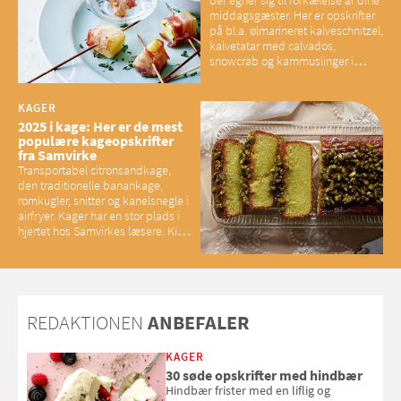
der egner sig til forkælelse af dine
middagsgæster. Her er opskrifter
på bl.a. ølmarineret kalveschnitzel,
kalvetatar med calvados,
snowcrab og kammuslinger i
brunet citronsmør og snacks til
baconelskere
KAGER
2025 i kage: Her er de mest
populære kageopskrifter
fra Samvirke
Transportabel citronsandkage,
den traditionelle banankage,
romkugler, snitter og kanelsnegle i
airfryer. Kager har en stor plads i
hjertet hos Samvirkes læsere. Kig
med og se alle favoritterne fra
2025
REDAKTIONEN
ANBEFALER
KAGER
30 søde opskrifter med hindbær
Hindbær frister med en liflig og