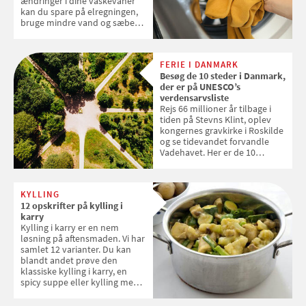
ændringer i dine vaskevaner
kan du spare på elregningen,
bruge mindre vand og sæbe
og forlænge vaskemaskinens
levetid. Samvirke har samlet 7
enkle råd til at spare penge på
FERIE I DANMARK
tøjvasken
Besøg de 10 steder i Danmark,
der er på UNESCO’s
verdensarvsliste
Rejs 66 millioner år tilbage i
tiden på Stevns Klint, oplev
kongernes gravkirke i Roskilde
og se tidevandet forvandle
Vadehavet. Her er de 10
danske steder på UNESCO's
verdensarvsliste
KYLLING
12 opskrifter på kylling i
karry
Kylling i karry er en nem
løsning på aftensmaden. Vi har
samlet 12 varianter. Du kan
blandt andet prøve den
klassiske kylling i karry, en
spicy suppe eller kylling med
kokosris. Velbekomme!