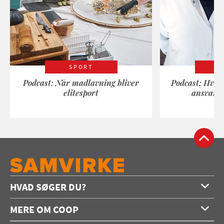
SPORT
Podcast: Når madlavning bliver
Podcast: Hvad
elitesport
ansvarli
HVAD SØGER DU?
Forside
MERE OM COOP
Opskrifter