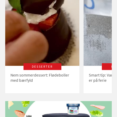
DESSERTER
LI
Nem sommerdessert: Flødeboller
Smart tip: Vand
med bærfyld
er på ferie