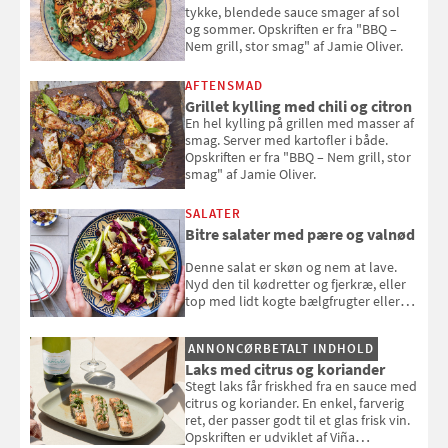
tykke, blendede sauce smager af sol
og sommer. Opskriften er fra "BBQ –
Nem grill, stor smag" af Jamie Oliver.
AFTENSMAD
Grillet kylling med chili og citron
En hel kylling på grillen med masser af
smag. Server med kartofler i både.
Opskriften er fra "BBQ – Nem grill, stor
smag" af Jamie Oliver.
SALATER
Bitre salater med pære og valnød
Denne salat er skøn og nem at lave.
Nyd den til kødretter og fjerkræ, eller
top med lidt kogte bælgfrugter eller
en rest kylling, og nyd den som et let,
selvstændigt måltid. Opskriften er fra
ANNONCØRBETALT INDHOLD
Louisa Lorangs kogebog "Salat".
Laks med citrus og koriander
Stegt laks får friskhed fra en sauce med
citrus og koriander. En enkel, farverig
ret, der passer godt til et glas frisk vin.
Opskriften er udviklet af Viña