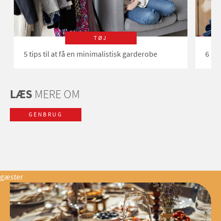
TØJ
5 tips til at få en minimalistisk garderobe
6 go
LÆS
MERE OM
GENBRUG
gæster