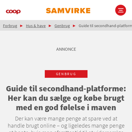
Gå
til
hovedindhold
Brødkrumme
Main
Forbrug
Hus & have
Genbrug
Guide til secondhand-platform
navigation
ANNONCE
GENBRUG
Guide til secondhand-platforme:
Her kan du sælge og købe brugt
med en god følelse i maven
Der kan være mange penge at spare ved at
handle brugt online – og ligeledes mange penge