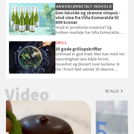
og se, hvordan du gør
ANNONCØRBETALT INDHOLD
Den iskolde og skønne vinquiz -
vind vine fra Viña Esmeralda til
499 kroner
Hvad er posidonia oceanica? Og
hvilken medalje har Viña Esmeralda
White fået ved Mundus vini i 2026? Gæt
med i Samvirkes skønne vinquiz, hvor
GRILL
du kan vinde 6 flasker vin fra Viña
35 gode grillopskrifter
Esmeralda. Konkurrencen slutter 1.
Grillmad er god mad. Man kan med ren
september 2026.
samvittighed lave både forret,
hovedret og dessert over kullene. Vi
har i hvert fald samlet 35 skønne
forslag til en sommeraften i grillens
tegn.
Video
SE ALLE