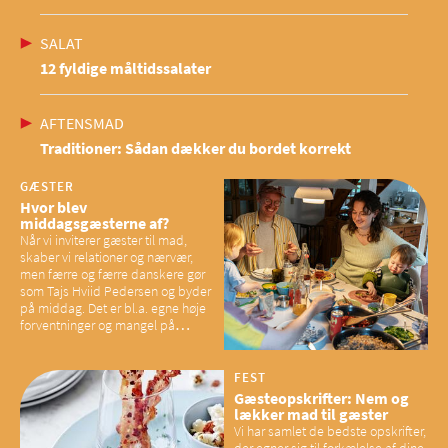
SALAT
12 fyldige måltidssalater
AFTENSMAD
Traditioner: Sådan dækker du bordet korrekt
GÆSTER
Hvor blev
middagsgæsterne af?
Når vi inviterer gæster til mad,
skaber vi relationer og nærvær,
men færre og færre danskere gør
som Tajs Hviid Pedersen og byder
på middag. Det er bl.a. egne høje
forventninger og mangel på
overskud, der spænder ben,
mener eksperter – og det kan
have konsekvenser for vores
FEST
sociale fællesskaber
Gæsteopskrifter: Nem og
lækker mad til gæster
Vi har samlet de bedste opskrifter,