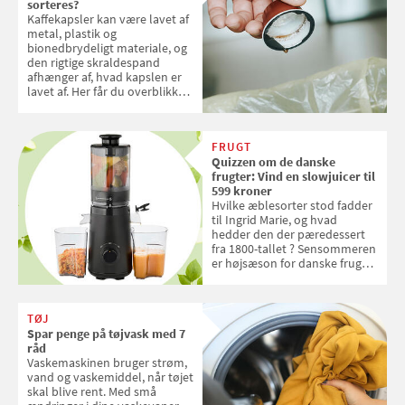
sorteres?
Kaffekapsler kan være lavet af
metal, plastik og
bionedbrydeligt materiale, og
den rigtige skraldespand
afhænger af, hvad kapslen er
lavet af. Her får du overblikket
over, hvordan kaffekapslerne
skal sorteres
FRUGT
Quizzen om de danske
frugter: Vind en slowjuicer til
599 kroner
Hvilke æblesorter stod fadder
til Ingrid Marie, og hvad
hedder den der pæredessert
fra 1800-tallet ? Sensommeren
er højsæson for danske fruger,
og lige nu kan du stemme om
dine danske og lokale
favoritter. Det fejrer Samvirke
TØJ
med en quiz om alt det danske
Spar penge på tøjvask med 7
frugt, vi elsker. Konkurrencen
råd
slutter fredag d. 18. september
Vaskemaskinen bruger strøm,
2026
vand og vaskemiddel, når tøjet
skal blive rent. Med små