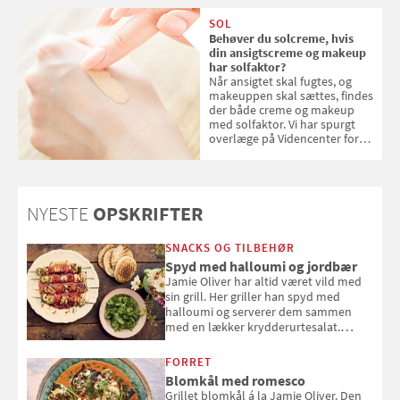
SOL
Behøver du solcreme, hvis
din ansigtscreme og makeup
har solfaktor?
Når ansigtet skal fugtes, og
makeuppen skal sættes, findes
der både creme og makeup
med solfaktor. Vi har spurgt
overlæge på Videncenter for
Hudkræft, Stine Regin Wiegell,
om ansigtscreme og makeup
med SPF kan erstatte
solcreme, når man bevæger
NYESTE
OPSKRIFTER
sig ud i solen
SNACKS OG TILBEHØR
Spyd med halloumi og jordbær
Jamie Oliver har altid været vild med
sin grill. Her griller han spyd med
halloumi og serverer dem sammen
med en lækker krydderurtesalat.
Opskriften er fra “BBQ – Nem grill, stor
smag" af Jamie Oliver.
FORRET
Blomkål med romesco
Grillet blomkål á la Jamie Oliver. Den