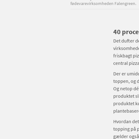
fødevarevirksomheden Falengreen.
40 proce
Det dufter de
virksomhede
friskbagt pi
central pizz
Der er umid
toppen, og d
Og netop dét
produktet sle
produktet ku
plantebasere
Hvordan det r
topping på p
gælder også 