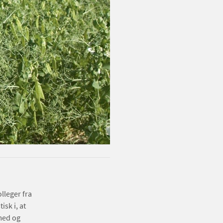
lleger fra
isk i, at
med og