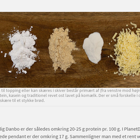
il topping eller kan skæres i skiver består primært af (fra venstre mod højre
tein, kasein og traditionel revet ost lavet på komælk. Der er små forskelle i 
veskære til et stykke brød.
lig Danbo er der således omkring 20-25 g protein pr. 100 g. I PlanetD
ede pendant er der omkring 17 g. Sammenligner man med et rent 