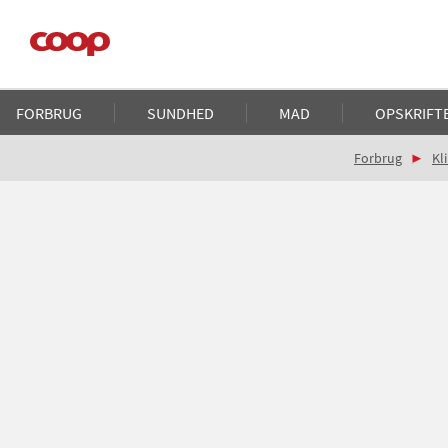
Gå
til
hovedindhold
Main
FORBRUG
SUNDHED
MAD
OPSKRIFT
navigation
Brødkrumme
Forbrug
Kl