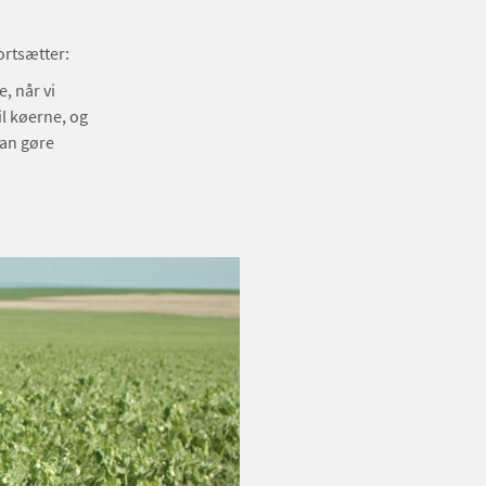
ortsætter:
, når vi
l køerne, og
kan gøre