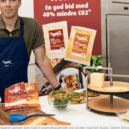
aard sælger den halvt plantebaserede ost under navnet Audu. Osten bliver