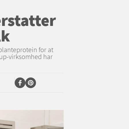
rstatter
lk
planteprotein for at
rtup-virksomhed har