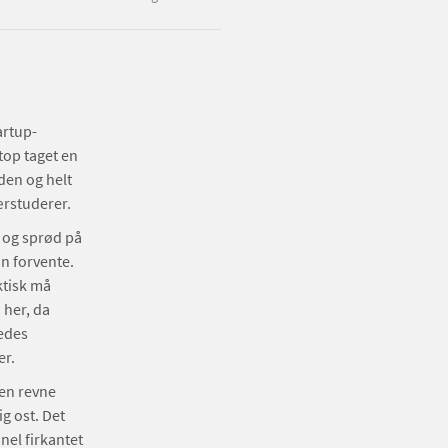
artup-
top taget en
den og helt
nærstuderer.
 og sprød på
an forvente.
ktisk må
 her, da
ledes
er.
den revne
g ost. Det
nel firkantet