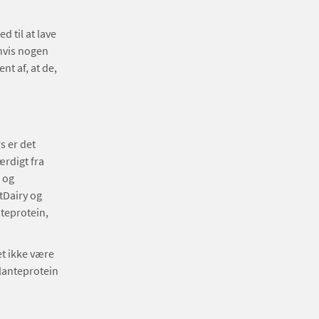
d til at lave
 hvis nogen
nt af, at de,
s er det
ærdigt fra
 og
tDairy og
teprotein,
et ikke være
lanteprotein
.