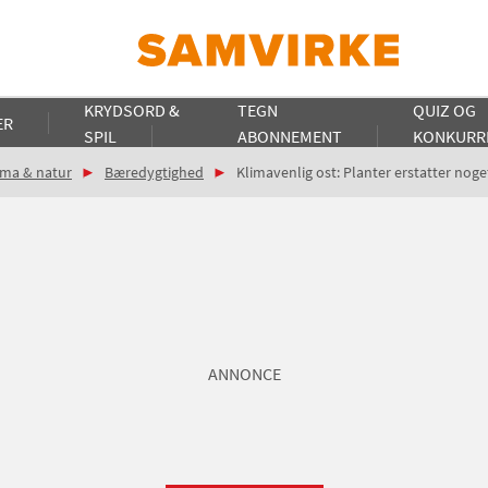
KRYDSORD &
TEGN
QUIZ OG
ER
SPIL
ABONNEMENT
KONKURR
ima & natur
Bæredygtighed
Klimavenlig ost: Planter erstatter nog
ANNONCE