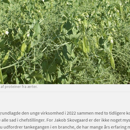
af proteiner fra ærter.
grundlagde den unge virksomhed i 2022 sammen med to tidligere ko
 alle sad i chefstillinger. For Jakob Skovgaard er der ikke noget myst
nu udfordrer tankegangen i en branche, de har mange års erfaring 