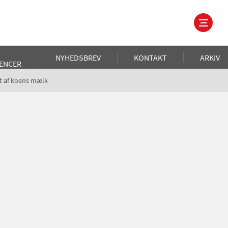
NYHEDSBREV
KONTAKT
ARKIV
ENCER
et af koens mælk