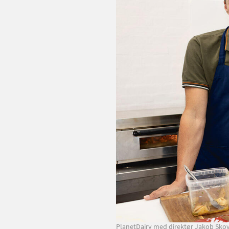
PlanetDairy med direktør Jakob Skovg