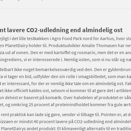
nt lavere CO2-udledning end almindelig ost
jligt i det lille testkøkken i Agro Food Park nord for Aarhus, hvor st
n PlanetDairy holder til. Produktudvikler Amalie Thomasen har ne
zza ud af ovnen. Den er med kartoffel og rosmarin, men det er en an
aingrediens, vi er interesserede i. Nemlig osten, som vi nu står og 
delbart ikke noget bemærkelsesværdig ved den. Den er gyldenbrun
a vi tager en bid, udfylder den sin rolle i smagsbilledet, som man k
 er interessant, for der er nemlig ikke tale om en almindelig ost. Fa
t ikke officielt kaldes ost, selvom vi kommer til at gøre det i artiklen
n delvist er baseret på komælk. Over halvdelen af produktet er så
t, og omkring 25 procent af proteinindholdet kommer fra gule ært
ent praktisk kan lade sig gøre, vender vi tilbage til. Pointen er, at 
izzaen er mindst 40 procent lavere på CO2-udledning end almindeli
PlanetDairys andet produkt: Et klimavenligt alternativ til en traditio