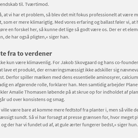
endskab til. Tværtimod.
, at vi har et problem, så blev det mit fokus professionelt at være me
, som er mere klimarigtig. Med vores erfaring og ballast føler vi, at
øre en forskel her, så kunne det lige så godt være os. Der er et eleme
n, de har også pligten,« siger han.
te fra to verdener
kke kun være klimavenlig. For Jakob Skovgaard og hans co-founder
 at lave et produkt, der ernæringsmæssigt ikke adskiller sig nævnev
st. Derfor spiller mælken med dens essentielle aminosyrer, calcium
adig en afgørende rolle, forklarer han. Men samtidig arbejder Plane
kler Amalie Thomasen løbende på at skrue op for indholdet af plan
går ud over konsistens og smag.
e ville være bare at komme mere fedtstof fra planter i, men så ville d
sigt sundt. Så vi har forsøgt at presse grænsen for, hvor meget p
, og der har vi fundet ud af, at gule ærter fungerer bedst,« siger hun