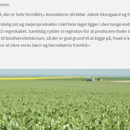
eost.
et, der er hele formålet,« konstaterer direktør Jakob Skovgaard og f
ndelig ost og mejeriprodukter i det hele taget ligger i den tunge ende
2-regnskabet. Samtidig rydder vi regnskov for at producere foder ti
til biodiversitetskrisen, så der er god grund til at kigge på, hvad vi 
or at sikre vores børn og børnebørns fremtid.«