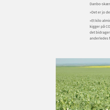
Danbo-skær
»Det er jo d
»Et kilo almi
kigger på CO
det bidrager 
anderledes f