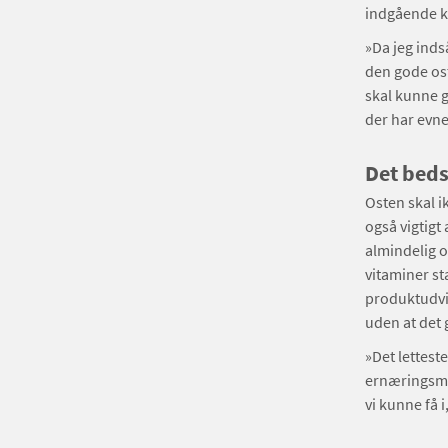
indgående k
»Da jeg indså
den gode ost
skal kunne g
der har evne
Det beds
Osten skal i
også vigtigt
almindelig o
vitaminer st
produktudvi
uden at det 
»Det lettest
ernæringsmæs
vi kunne få i