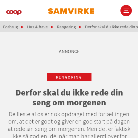
Gå
til
hovedindhold
Brødkrumme
Main
Forbrug
Hus & have
Rengøring
Derfor skal du ikke rede di
navigation
ANNONCE
RENGØRING
Derfor skal du ikke rede din
seng om morgenen
De fleste af os er nok opdraget med fortællingen
om, at det er godt og giver en god start på dagen
at rede sin seng om morgenen. Men det er faktisk
ikke så god en idé, når man har allergi over for