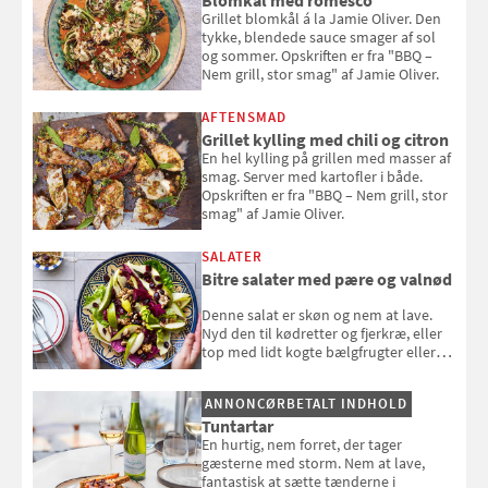
Grillet blomkål á la Jamie Oliver. Den
tykke, blendede sauce smager af sol
og sommer. Opskriften er fra "BBQ –
Nem grill, stor smag" af Jamie Oliver.
AFTENSMAD
Grillet kylling med chili og citron
En hel kylling på grillen med masser af
smag. Server med kartofler i både.
Opskriften er fra "BBQ – Nem grill, stor
smag" af Jamie Oliver.
SALATER
Bitre salater med pære og valnød
Denne salat er skøn og nem at lave.
Nyd den til kødretter og fjerkræ, eller
top med lidt kogte bælgfrugter eller
en rest kylling, og nyd den som et let,
selvstændigt måltid. Opskriften er fra
ANNONCØRBETALT INDHOLD
Louisa Lorangs kogebog "Salat".
Tuntartar
En hurtig, nem forret, der tager
gæsterne med storm. Nem at lave,
fantastisk at sætte tænderne i