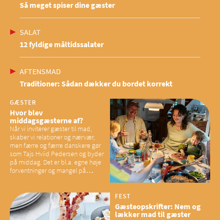
Så meget spiser dine gæster
SALAT
12 fyldige måltidssalater
AFTENSMAD
Traditioner: Sådan dækker du bordet korrekt
GÆSTER
Hvor blev
middagsgæsterne af?
Når vi inviterer gæster til mad,
skaber vi relationer og nærvær,
men færre og færre danskere gør
som Tajs Hviid Pedersen og byder
på middag. Det er bl.a. egne høje
forventninger og mangel på
overskud, der spænder ben,
mener eksperter – og det kan
have konsekvenser for vores
FEST
sociale fællesskaber
Gæsteopskrifter: Nem og
lækker mad til gæster