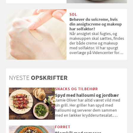
kokosris. Velbekomme!
SOL
Behøver du solcreme, hvis
din ansigtscreme og makeup
har solfaktor?
Når ansigtet skal fugtes, og
makeuppen skal sættes, findes
der både creme og makeup
med solfaktor. Vi har spurgt
overlæge på Videncenter for
Hudkræft, Stine Regin Wiegell,
om ansigtscreme og makeup
med SPF kan erstatte
solcreme, når man bevæger
NYESTE
OPSKRIFTER
sig ud i solen
SNACKS OG TILBEHØR
Spyd med halloumi og jordbær
Jamie Oliver har altid været vild med
sin grill. Her griller han spyd med
halloumi og serverer dem sammen
med en lækker krydderurtesalat.
Opskriften er fra “BBQ – Nem grill, stor
smag" af Jamie Oliver.
FORRET
Blomkål med romesco