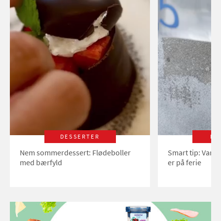
DESSERTER
LI
Nem sommerdessert: Flødeboller
Smart tip: Vand
med bærfyld
er på ferie