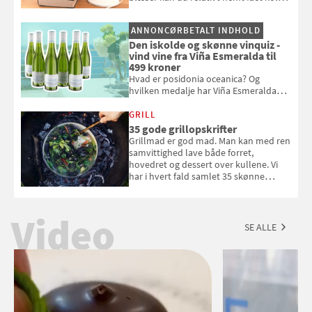
pust, når der er varmt ude og inde. Klik
og se, hvordan du gør
ANNONCØRBETALT INDHOLD
Den iskolde og skønne vinquiz -
vind vine fra Viña Esmeralda til
499 kroner
Hvad er posidonia oceanica? Og
hvilken medalje har Viña Esmeralda
White fået ved Mundus vini i 2026? Gæt
med i Samvirkes skønne vinquiz, hvor
GRILL
du kan vinde 6 flasker vin fra Viña
35 gode grillopskrifter
Esmeralda. Konkurrencen slutter 1.
Grillmad er god mad. Man kan med ren
september 2026.
samvittighed lave både forret,
hovedret og dessert over kullene. Vi
har i hvert fald samlet 35 skønne
forslag til en sommeraften i grillens
tegn.
Video
SE ALLE