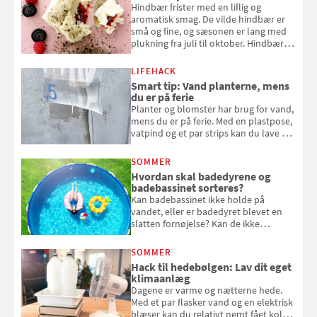
Hindbær frister med en liflig og
aromatisk smag. De vilde hindbær er
små og fine, og sæsonen er lang med
plukning fra juli til oktober. Hindbær
kan spises direkte fra busken, eller du
kan bruge dine hindbær i alt fra
LIFEHACK
bagværk og salater til is og syltning.
Smart tip: Vand planterne, mens
du er på ferie
Planter og blomster har brug for vand,
mens du er på ferie. Med en plastpose,
vatpind og et par strips kan du lave dit
eget vandingssystem, så du slipper for
at bede naboen om at vande eller
SOMMER
komme hjem til døde planter
Hvordan skal badedyrene og
badebassinet sorteres?
Kan badebassinet ikke holde på
vandet, eller er badedyret blevet en
slatten fornøjelse? Kan de ikke
repareres, skal du være særligt
opmærksom, når du smider
SOMMER
badebassinet eller et badedyr ud
Hack til hedebølgen: Lav dit eget
klimaanlæg
Dagene er varme og nætterne hede.
Med et par flasker vand og en elektrisk
blæser kan du relativt nemt fået koldt