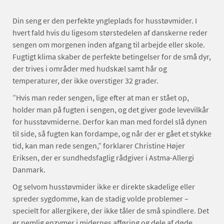
Din seng er den perfekte yngleplads for husstøvmider. I
hvert fald hvis du ligesom størstedelen af danskerne reder
sengen om morgenen inden afgang til arbejde eller skole.
Fugtigt klima skaber de perfekte betingelser for de små dyr,
der trives i områder med hudskæl samt hår og
temperaturer, der ikke overstiger 32 grader.
”Hvis man reder sengen, lige efter at man er stået op,
holder man på fugten i sengen, og det giver gode levevilkår
for husstøvmiderne. Derfor kan man med fordel slå dynen
til side, så fugten kan fordampe, og når der er gået et stykke
tid, kan man rede sengen,” forklarer Christine Højer
Eriksen, der er sundhedsfaglig rådgiver i Astma-Allergi
Danmark.
Og selvom husstøvmider ikke er direkte skadelige eller
spreder sygdomme, kan de stadig volde problemer –
specielt for allergikere, der ikke tåler de små spindlere. Det
er nemlig enzymer i midernes afføring og dele af døde