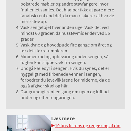
polstrede møbler og andre støvfangere, hvor
fnuller let samles. Det hjælper ikke at gøre mere
fanatisk rent end det, da man risikerer at hvirvle
mere støv op.
Vask sengetøjet hver anden uge. Vask det ved
mindst 60 grader, da husstøvmider dør ved 55
grader.
Vask dyne og hovedpude fire gange om året og
tør det i tørretumbleren.
Minimer rod og opbevaring under sengen, så
fugten kan slippe væk fra sengen.
Undgå kæledyr i sengen. Hvis du synes, det er
hyggeligt med firbenede venner i sengen,
forbedrer du levevilkårene for miderne, da de
også afgiver skæl og hår.
Gør grundigt rent en gang om ugen og luft ud
under og efter rengøringen.
Læs mere
10 tips til rens og rengøring af din