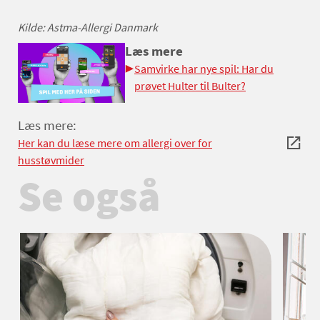
Kilde: Astma-Allergi Danmark
Læs mere
Samvirke har nye spil: Har du
prøvet Hulter til Bulter?
Læs mere:
Her kan du læse mere om allergi over for
husstøvmider
Se også