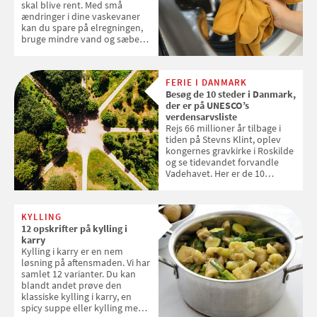
skal blive rent. Med små
ændringer i dine vaskevaner
kan du spare på elregningen,
bruge mindre vand og sæbe
og forlænge vaskemaskinens
levetid. Samvirke har samlet 7
enkle råd til at spare penge på
FERIE I DANMARK
tøjvasken
Besøg de 10 steder i Danmark,
der er på UNESCO’s
verdensarvsliste
Rejs 66 millioner år tilbage i
tiden på Stevns Klint, oplev
kongernes gravkirke i Roskilde
og se tidevandet forvandle
Vadehavet. Her er de 10
danske steder på UNESCO's
verdensarvsliste
KYLLING
12 opskrifter på kylling i
karry
Kylling i karry er en nem
løsning på aftensmaden. Vi har
samlet 12 varianter. Du kan
blandt andet prøve den
klassiske kylling i karry, en
spicy suppe eller kylling med