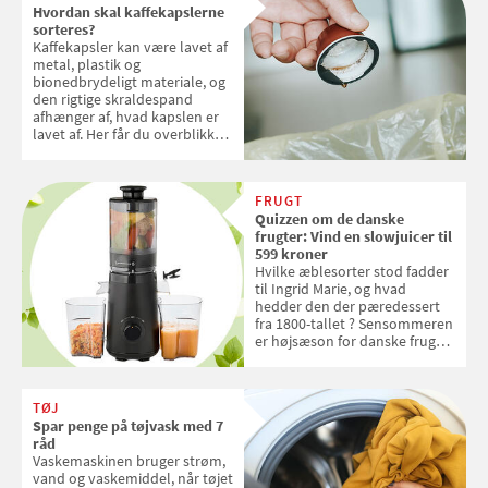
Hvordan skal kaffekapslerne
sorteres?
Kaffekapsler kan være lavet af
metal, plastik og
bionedbrydeligt materiale, og
den rigtige skraldespand
afhænger af, hvad kapslen er
lavet af. Her får du overblikket
over, hvordan kaffekapslerne
skal sorteres
FRUGT
Quizzen om de danske
frugter: Vind en slowjuicer til
599 kroner
Hvilke æblesorter stod fadder
til Ingrid Marie, og hvad
hedder den der pæredessert
fra 1800-tallet ? Sensommeren
er højsæson for danske fruger,
og lige nu kan du stemme om
dine danske og lokale
favoritter. Det fejrer Samvirke
TØJ
med en quiz om alt det danske
Spar penge på tøjvask med 7
frugt, vi elsker. Konkurrencen
råd
slutter fredag d. 18. september
Vaskemaskinen bruger strøm,
2026
vand og vaskemiddel, når tøjet