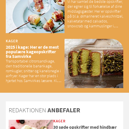
Vi har samlet de bedste opskrifter,
der egner sig til forkælelse af dine
middagsgæster. Her er opskrifter
på bl.a. ølmarineret kalveschnitzel,
kalvetatar med calvados,
snowcrab og kammuslinger i
brunet citronsmør og snacks til
baconelskere
KAGER
2025 i kage: Her er de mest
populære kageopskrifter
fra Samvirke
Transportabel citronsandkage,
den traditionelle banankage,
romkugler, snitter og kanelsnegle i
airfryer. Kager har en stor plads i
hjertet hos Samvirkes læsere. Kig
med og se alle favoritterne fra
2025
REDAKTIONEN
ANBEFALER
KAGER
30 søde opskrifter med hindbær