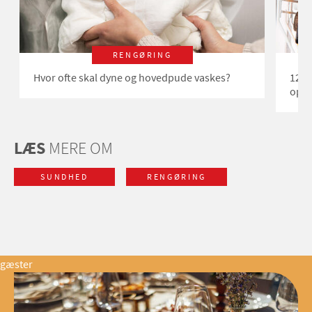
RENGØRING
Hvor ofte skal dyne og hovedpude vaskes?
12 o
opv
LÆS
MERE OM
SUNDHED
RENGØRING
gæster