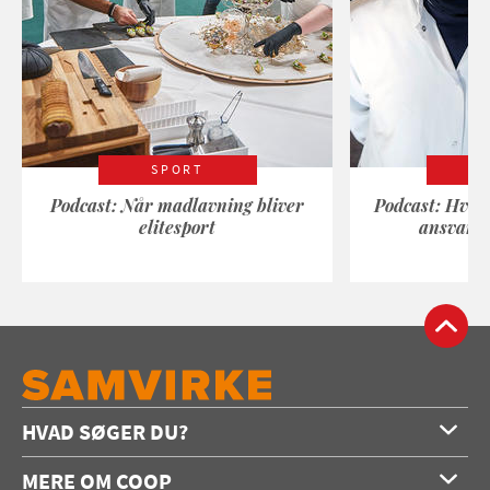
SPORT
Podcast: Når madlavning bliver
Podcast: Hvad
elitesport
ansvarli
HVAD SØGER DU?
Forside
MERE OM COOP