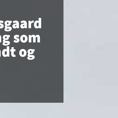
rsgaard
ong som
ndt og