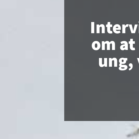
Interv
om at 
ung, 