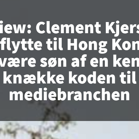
iew: Clement Kje
flytte til Hong K
være søn af en ke
knække koden til
mediebranchen