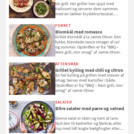
sin grill. Her griller han spyd med
halloumi og serverer dem sammen
med en lækker krydderurtesalat.
Opskriften er fra “BBQ – Nem grill, stor
smag" af Jamie Oliver.
FORRET
Blomkål med romesco
Grillet blomkål á la Jamie Oliver. Den
tykke, blendede sauce smager af sol
og sommer. Opskriften er fra "BBQ –
Nem grill, stor smag" af Jamie Oliver.
AFTENSMAD
Grillet kylling med chili og citron
En hel kylling på grillen med masser af
smag. Server med kartofler i både.
Opskriften er fra "BBQ – Nem grill, stor
smag" af Jamie Oliver.
SALATER
Bitre salater med pære og valnød
Denne salat er skøn og nem at lave.
Nyd den til kødretter og fjerkræ, eller
top med lidt kogte bælgfrugter eller
en rest kylling, og nyd den som et let,