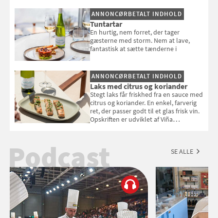
selvstændigt måltid. Opskriften er fra
ANNONCØRBETALT INDHOLD
Louisa Lorangs kogebog "Salat".
Tuntartar
En hurtig, nem forret, der tager
gæsterne med storm. Nem at lave,
fantastisk at sætte tænderne i
ANNONCØRBETALT INDHOLD
Laks med citrus og koriander
Stegt laks får friskhed fra en sauce med
citrus og koriander. En enkel, farverig
ret, der passer godt til et glas frisk vin.
Opskriften er udviklet af Viña
Esmeralda.
Podcast
SE ALLE