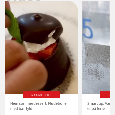
DESSERTER
LI
Nem sommerdessert: Flødeboller
Smart tip: Vand
med bærfyld
er på ferie