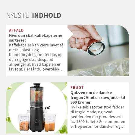
NYESTE
INDHOLD
AFFALD
Hvordan skal kaffekapslerne
sorteres?
Kaffekapsler kan være lavet af
metal, plastik og
bionedbrydeligt materiale, og
den rigtige skraldespand
afhænger af, hvad kapslen er
lavet af. Her får du overblikket
over, hvordan kaffekapslerne
skal sorteres
FRUGT
Quizzen om de danske
frugter: Vind en slowjuicer til
599 kroner
Hvilke æblesorter stod fadder
til Ingrid Marie, og hvad
hedder den der pæredessert
fra 1800-tallet ? Sensommeren
er højsæson for danske fruger,
og lige nu kan du stemme om