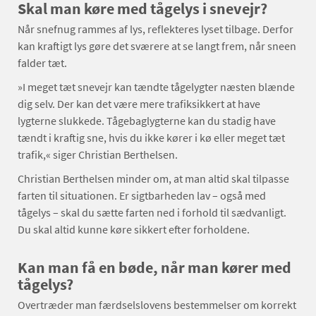
Skal man køre med tågelys i snevejr?
Når snefnug rammes af lys, reflekteres lyset tilbage. Derfor
kan kraftigt lys gøre det sværere at se langt frem, når sneen
falder tæt.
»I meget tæt snevejr kan tændte tågelygter næsten blænde
dig selv. Der kan det være mere trafiksikkert at have
lygterne slukkede. Tågebaglygterne kan du stadig have
tændt i kraftig sne, hvis du ikke kører i kø eller meget tæt
trafik,« siger Christian Berthelsen.
Christian Berthelsen minder om, at man altid skal tilpasse
farten til situationen. Er sigtbarheden lav – også med
tågelys – skal du sætte farten ned i forhold til sædvanligt.
Du skal altid kunne køre sikkert efter forholdene.
Kan man få en bøde, når man kører med
tågelys?
Overtræder man færdselslovens bestemmelser om korrekt