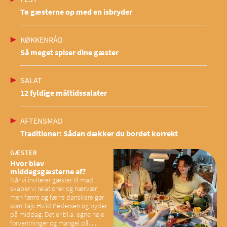
Tø gæsterne op med en isbryder
KØKKENRÅD
Så meget spiser dine gæster
SALAT
12 fyldige måltidssalater
AFTENSMAD
Traditioner: Sådan dækker du bordet korrekt
GÆSTER
Hvor blev
middagsgæsterne af?
Når vi inviterer gæster til mad,
skaber vi relationer og nærvær,
men færre og færre danskere gør
som Tajs Hviid Pedersen og byder
på middag. Det er bl.a. egne høje
forventninger og mangel på