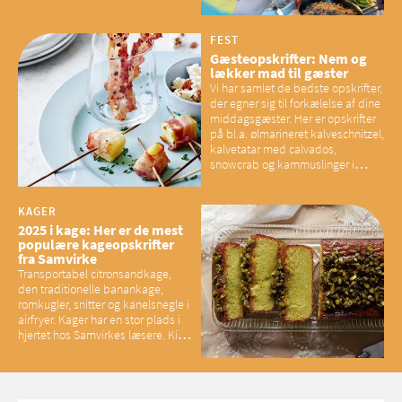
overskud, der spænder ben,
mener eksperter – og det kan
have konsekvenser for vores
FEST
sociale fællesskaber
Gæsteopskrifter: Nem og
lækker mad til gæster
Vi har samlet de bedste opskrifter,
der egner sig til forkælelse af dine
middagsgæster. Her er opskrifter
på bl.a. ølmarineret kalveschnitzel,
kalvetatar med calvados,
snowcrab og kammuslinger i
brunet citronsmør og snacks til
baconelskere
KAGER
2025 i kage: Her er de mest
populære kageopskrifter
fra Samvirke
Transportabel citronsandkage,
den traditionelle banankage,
romkugler, snitter og kanelsnegle i
airfryer. Kager har en stor plads i
hjertet hos Samvirkes læsere. Kig
med og se alle favoritterne fra
2025