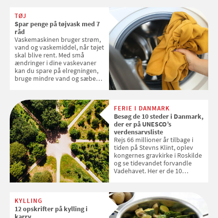
dine danske og lokale
favoritter. Det fejrer Samvirke
TØJ
med en quiz om alt det danske
Spar penge på tøjvask med 7
frugt, vi elsker. Konkurrencen
råd
slutter fredag d. 18. september
Vaskemaskinen bruger strøm,
2026
vand og vaskemiddel, når tøjet
skal blive rent. Med små
ændringer i dine vaskevaner
kan du spare på elregningen,
bruge mindre vand og sæbe
og forlænge vaskemaskinens
levetid. Samvirke har samlet 7
enkle råd til at spare penge på
FERIE I DANMARK
tøjvasken
Besøg de 10 steder i Danmark,
der er på UNESCO’s
verdensarvsliste
Rejs 66 millioner år tilbage i
tiden på Stevns Klint, oplev
kongernes gravkirke i Roskilde
og se tidevandet forvandle
Vadehavet. Her er de 10
danske steder på UNESCO's
verdensarvsliste
KYLLING
12 opskrifter på kylling i
karry