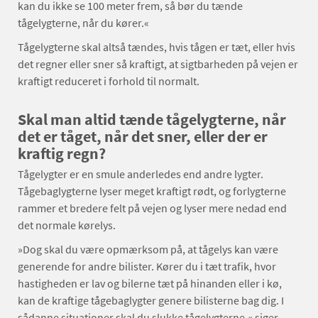
kan du ikke se 100 meter frem, så bør du tænde
tågelygterne, når du kører.«
Tågelygterne skal altså tændes, hvis tågen er tæt, eller hvis
det regner eller sner så kraftigt, at sigtbarheden på vejen er
kraftigt reduceret i forhold til normalt.
Skal man altid tænde tågelygterne, når
det er tåget, når det sner, eller der er
kraftig regn?
Tågelygter er en smule anderledes end andre lygter.
Tågebaglygterne lyser meget kraftigt rødt, og forlygterne
rammer et bredere felt på vejen og lyser mere nedad end
det normale kørelys.
»Dog skal du være opmærksom på, at tågelys kan være
generende for andre bilister. Kører du i tæt trafik, hvor
hastigheden er lav og bilerne tæt på hinanden eller i kø,
kan de kraftige tågebaglygter genere bilisterne bag dig. I
sådanne situationer skal du slukke tågelygterne,« siger