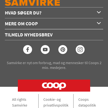
HVAD SØGER DU?
Forside
MERE OM COOP
Opskrifter
Om os
Konkurrencer
TILMELD NYHEDSBREV
Annoncering
Podcast
Coop.dk
Video
Coop medlem
Arkiv
Seneste Samvirke-magasin
Samvirke er nyt om forbrug, mad og mennesker til Coops 2
mio. medejere.
All rights
Cookie- og
Coops
Samvirke
privatlivspolitik
datapolitik