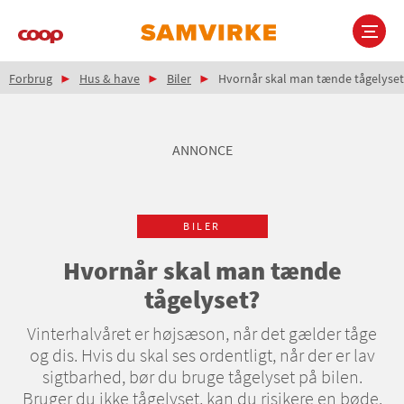
Gå
til
hovedindhold
Brødkrumme
Main
Forbrug
Hus & have
Biler
Hvornår skal man tænde tågelyset
navigation
ANNONCE
BILER
Hvornår skal man tænde
tågelyset?
Vinterhalvåret er højsæson, når det gælder tåge
og dis. Hvis du skal ses ordentligt, når der er lav
sigtbarhed, bør du bruge tågelyset på bilen.
Bruger du ikke tågelyset, kan du risikere en bøde.