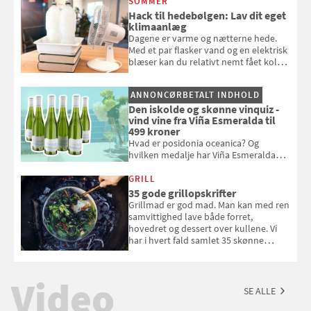
SOMMER
badebassinet eller et badedyr ud
Hack til hedebølgen: Lav dit eget
klimaanlæg
Dagene er varme og nætterne hede.
Med et par flasker vand og en elektrisk
blæser kan du relativt nemt fået koldt
pust, når der er varmt ude og inde. Klik
og se, hvordan du gør
ANNONCØRBETALT INDHOLD
Den iskolde og skønne vinquiz -
vind vine fra Viña Esmeralda til
499 kroner
Hvad er posidonia oceanica? Og
hvilken medalje har Viña Esmeralda
White fået ved Mundus vini i 2026? Gæt
med i Samvirkes skønne vinquiz, hvor
GRILL
du kan vinde 6 flasker vin fra Viña
35 gode grillopskrifter
Esmeralda. Konkurrencen slutter 1.
Grillmad er god mad. Man kan med ren
september 2026.
samvittighed lave både forret,
hovedret og dessert over kullene. Vi
har i hvert fald samlet 35 skønne
forslag til en sommeraften i grillens
tegn.
Video
SE ALLE