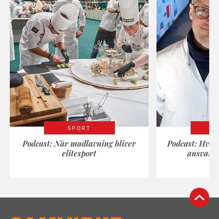
SPORT
Podcast: Når madlavning bliver
Podcast: Hvad
elitesport
ansvarli