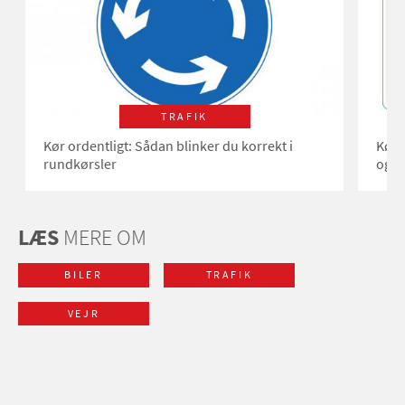
TRAFIK
Kør ordentligt: Sådan blinker du korrekt i
Kør 
rundkørsler
og v
LÆS
MERE OM
BILER
TRAFIK
VEJR