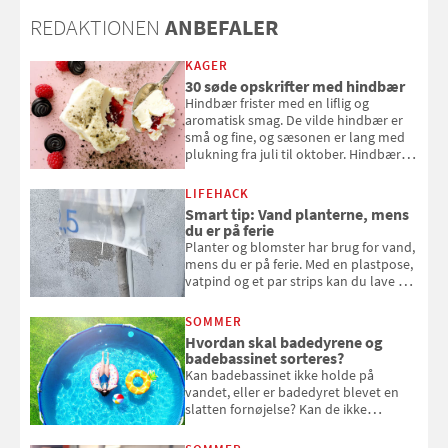
REDAKTIONEN
ANBEFALER
KAGER
30 søde opskrifter med hindbær
Hindbær frister med en liflig og
aromatisk smag. De vilde hindbær er
små og fine, og sæsonen er lang med
plukning fra juli til oktober. Hindbær
kan spises direkte fra busken, eller du
kan bruge dine hindbær i alt fra
LIFEHACK
bagværk og salater til is og syltning.
Smart tip: Vand planterne, mens
du er på ferie
Planter og blomster har brug for vand,
mens du er på ferie. Med en plastpose,
vatpind og et par strips kan du lave dit
eget vandingssystem, så du slipper for
at bede naboen om at vande eller
SOMMER
komme hjem til døde planter
Hvordan skal badedyrene og
badebassinet sorteres?
Kan badebassinet ikke holde på
vandet, eller er badedyret blevet en
slatten fornøjelse? Kan de ikke
repareres, skal du være særligt
opmærksom, når du smider