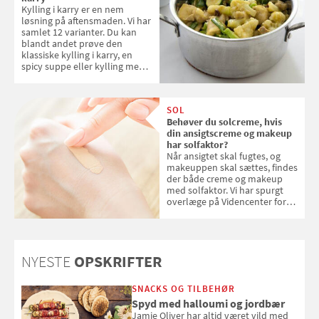
Kylling i karry er en nem
løsning på aftensmaden. Vi har
samlet 12 varianter. Du kan
blandt andet prøve den
klassiske kylling i karry, en
spicy suppe eller kylling med
kokosris. Velbekomme!
SOL
Behøver du solcreme, hvis
din ansigtscreme og makeup
har solfaktor?
Når ansigtet skal fugtes, og
makeuppen skal sættes, findes
der både creme og makeup
med solfaktor. Vi har spurgt
overlæge på Videncenter for
Hudkræft, Stine Regin Wiegell,
om ansigtscreme og makeup
med SPF kan erstatte
solcreme, når man bevæger
NYESTE
OPSKRIFTER
sig ud i solen
SNACKS OG TILBEHØR
Spyd med halloumi og jordbær
Jamie Oliver har altid været vild med