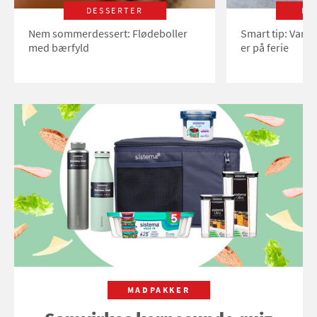
DESSERTER
LI
Nem sommerdessert: Flødeboller
Smart tip: Vand
med bærfyld
er på ferie
MADPAKKER