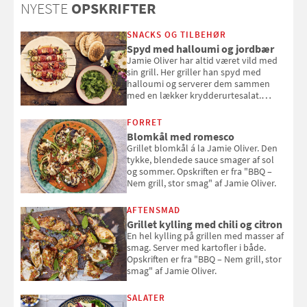
NYESTE
OPSKRIFTER
sig ud i solen
SNACKS OG TILBEHØR
Spyd med halloumi og jordbær
Jamie Oliver har altid været vild med
sin grill. Her griller han spyd med
halloumi og serverer dem sammen
med en lækker krydderurtesalat.
Opskriften er fra “BBQ – Nem grill, stor
smag" af Jamie Oliver.
FORRET
Blomkål med romesco
Grillet blomkål á la Jamie Oliver. Den
tykke, blendede sauce smager af sol
og sommer. Opskriften er fra "BBQ –
Nem grill, stor smag" af Jamie Oliver.
AFTENSMAD
Grillet kylling med chili og citron
En hel kylling på grillen med masser af
smag. Server med kartofler i både.
Opskriften er fra "BBQ – Nem grill, stor
smag" af Jamie Oliver.
SALATER