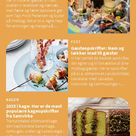
Når vi inviterer gæster til mad,
skaber vi relationer og nærvær,
men færre og færre danskere gør
som Tajs Hviid Pedersen og byder
på middag. Det er bl.a. egne høje
forventninger og mangel på
overskud, der spænder ben,
mener eksperter – og det kan
have konsekvenser for vores
FEST
sociale fællesskaber
Gæsteopskrifter: Nem og
lækker mad til gæster
Vi har samlet de bedste opskrifter,
der egner sig til forkælelse af dine
middagsgæster. Her er opskrifter
på bl.a. ølmarineret kalveschnitzel,
kalvetatar med calvados,
snowcrab og kammuslinger i
brunet citronsmør og snacks til
baconelskere
KAGER
2025 i kage: Her er de mest
populære kageopskrifter
fra Samvirke
Transportabel citronsandkage,
den traditionelle banankage,
romkugler, snitter og kanelsnegle i