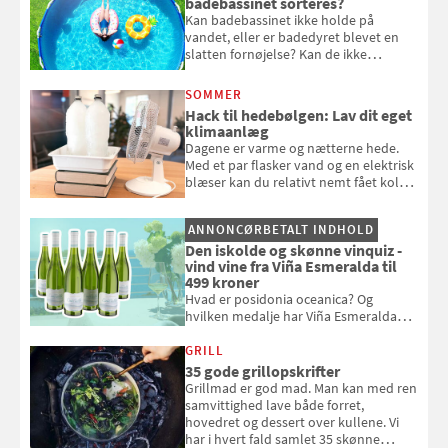
badebassinet sorteres?
Kan badebassinet ikke holde på
vandet, eller er badedyret blevet en
slatten fornøjelse? Kan de ikke
repareres, skal du være særligt
opmærksom, når du smider
SOMMER
badebassinet eller et badedyr ud
Hack til hedebølgen: Lav dit eget
klimaanlæg
Dagene er varme og nætterne hede.
Med et par flasker vand og en elektrisk
blæser kan du relativt nemt fået koldt
pust, når der er varmt ude og inde. Klik
og se, hvordan du gør
ANNONCØRBETALT INDHOLD
Den iskolde og skønne vinquiz -
vind vine fra Viña Esmeralda til
499 kroner
Hvad er posidonia oceanica? Og
hvilken medalje har Viña Esmeralda
White fået ved Mundus vini i 2026? Gæt
med i Samvirkes skønne vinquiz, hvor
GRILL
du kan vinde 6 flasker vin fra Viña
35 gode grillopskrifter
Esmeralda. Konkurrencen slutter 1.
Grillmad er god mad. Man kan med ren
september 2026.
samvittighed lave både forret,
hovedret og dessert over kullene. Vi
har i hvert fald samlet 35 skønne