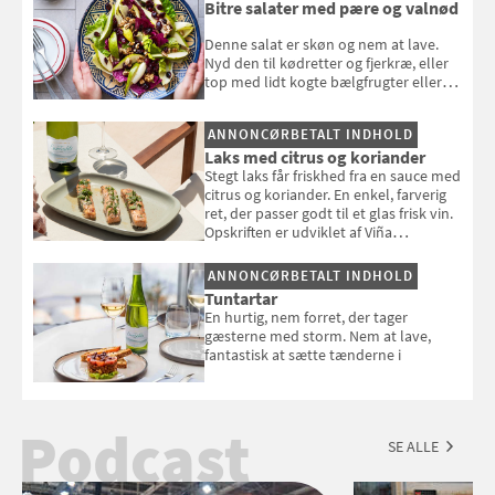
Bitre salater med pære og valnød
Denne salat er skøn og nem at lave.
Nyd den til kødretter og fjerkræ, eller
top med lidt kogte bælgfrugter eller
en rest kylling, og nyd den som et let,
selvstændigt måltid. Opskriften er fra
ANNONCØRBETALT INDHOLD
Louisa Lorangs kogebog "Salat".
Laks med citrus og koriander
Stegt laks får friskhed fra en sauce med
citrus og koriander. En enkel, farverig
ret, der passer godt til et glas frisk vin.
Opskriften er udviklet af Viña
Esmeralda.
ANNONCØRBETALT INDHOLD
Tuntartar
En hurtig, nem forret, der tager
gæsterne med storm. Nem at lave,
fantastisk at sætte tænderne i
Podcast
SE ALLE