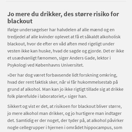
Jo mere du drikker, des større risiko for
blackout
Ifølge undersøgelser har halvdelen af alle mænd og en
tredjedel af alle kvinder oplevet at få et såkaldt alkoholisk
blackout, hvor de efter en våd aften med rigeligt under
vesten ikke kan huske, hvad de sagde og gjorde. Det er ikke
et usædvanligt fænomen, siger Anders Gade, lektor i
Psykologi ved Københavns Universitet.
»Der har dog været forbavsende lidt forskning omkring,
hvad der rent faktisk sker, når vi får hukommelsestab på
grund af alkohol. Man kan jo ikke rigtigt tillade sig at drikke
folk plørefulde i laboratoriet,« siger han.
Sikkert og vist er det, at risikoen for blackout bliver større,
jo mere alkohol man drikker, og jo hurtigere man indtager
det. Samtidig er der noget, der tyder på, at alkohol påvirker
nogle cellegrupper i hjernen i området hippocampus, som