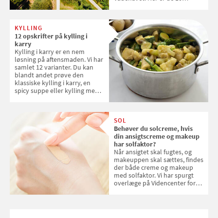
danske steder på UNESCO's
verdensarvsliste
KYLLING
12 opskrifter på kylling i
karry
Kylling i karry er en nem
løsning på aftensmaden. Vi har
samlet 12 varianter. Du kan
blandt andet prøve den
klassiske kylling i karry, en
spicy suppe eller kylling med
kokosris. Velbekomme!
SOL
Behøver du solcreme, hvis
din ansigtscreme og makeup
har solfaktor?
Når ansigtet skal fugtes, og
makeuppen skal sættes, findes
der både creme og makeup
med solfaktor. Vi har spurgt
overlæge på Videncenter for
Hudkræft, Stine Regin Wiegell,
om ansigtscreme og makeup
med SPF kan erstatte
solcreme, når man bevæger