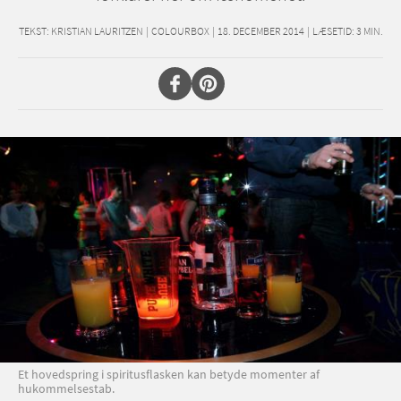
TEKST:
KRISTIAN LAURITZEN
|
COLOURBOX
|
18. DECEMBER 2014
|
LÆSETID:
3
MIN.
Et hovedspring i spiritusflasken kan betyde momenter af
hukommelsestab.