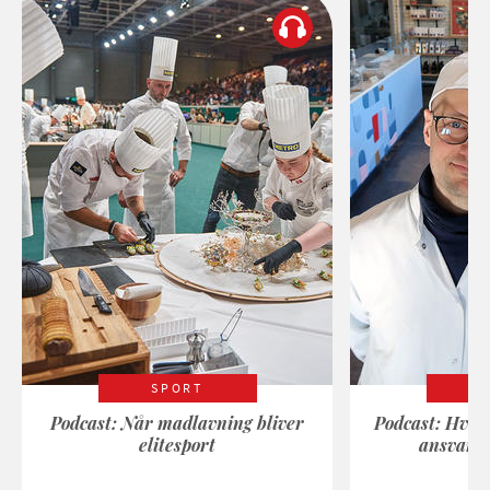
SPORT
Podcast: Når madlavning bliver
Podcast: Hvad
elitesport
ansvarli