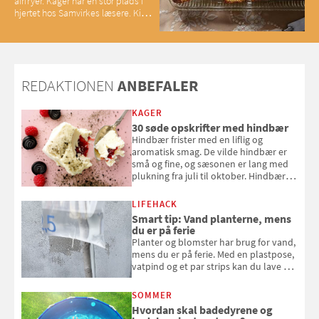
airfryer. Kager har en stor plads i
hjertet hos Samvirkes læsere. Kig
med og se alle favoritterne fra
2025
REDAKTIONEN
ANBEFALER
KAGER
30 søde opskrifter med hindbær
Hindbær frister med en liflig og
aromatisk smag. De vilde hindbær er
små og fine, og sæsonen er lang med
plukning fra juli til oktober. Hindbær
kan spises direkte fra busken, eller du
kan bruge dine hindbær i alt fra
LIFEHACK
bagværk og salater til is og syltning.
Smart tip: Vand planterne, mens
du er på ferie
Planter og blomster har brug for vand,
mens du er på ferie. Med en plastpose,
vatpind og et par strips kan du lave dit
eget vandingssystem, så du slipper for
at bede naboen om at vande eller
SOMMER
komme hjem til døde planter
Hvordan skal badedyrene og