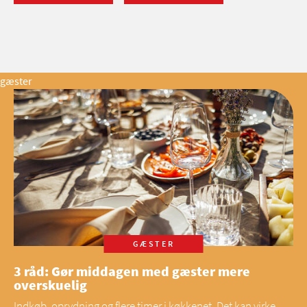
gæster
GÆSTER
3 råd: Gør middagen med gæster mere
overskuelig
Indkøb, oprydning og flere timer i køkkenet. Det kan virke