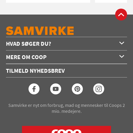
HVAD SØGER DU?
Forside
MERE OM COOP
Opskrifter
Om os
Konkurrencer
TILMELD NYHEDSBREV
Annoncering
Podcast
Coop.dk
Video
Coop medlem
Arkiv
Seneste Samvirke-magasin
Samvirke er nyt om forbrug, mad og mennesker til Coops 2
mio. medejere.