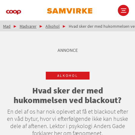
Gå
til
hovedindhold
Brødkrumme
Main
Mad
Madvarer
Alkohol
Hvad sker der med hukommelsen ve
navigation
ANNONCE
ALKOHOL
Hvad sker der med
hukommelsen ved blackout?
En del af os har nok oplevet at få et blackout efter
en våd bytur, hvor vi efterfølgende ikke kan huske
dele af aftenen. Lektor i psykologi Anders Gade
forklarer her om fænomenet.