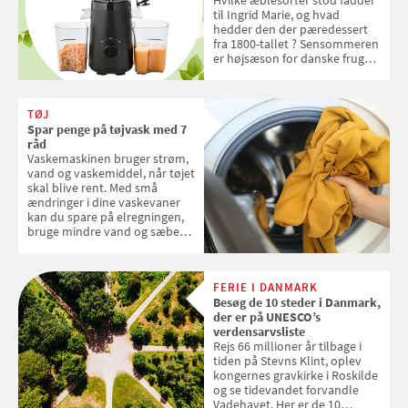
Hvilke æblesorter stod fadder
til Ingrid Marie, og hvad
hedder den der pæredessert
fra 1800-tallet ? Sensommeren
er højsæson for danske fruger,
og lige nu kan du stemme om
dine danske og lokale
favoritter. Det fejrer Samvirke
TØJ
med en quiz om alt det danske
Spar penge på tøjvask med 7
frugt, vi elsker. Konkurrencen
råd
slutter fredag d. 18. september
Vaskemaskinen bruger strøm,
2026
vand og vaskemiddel, når tøjet
skal blive rent. Med små
ændringer i dine vaskevaner
kan du spare på elregningen,
bruge mindre vand og sæbe
og forlænge vaskemaskinens
levetid. Samvirke har samlet 7
enkle råd til at spare penge på
FERIE I DANMARK
tøjvasken
Besøg de 10 steder i Danmark,
der er på UNESCO’s
verdensarvsliste
Rejs 66 millioner år tilbage i
tiden på Stevns Klint, oplev
kongernes gravkirke i Roskilde
og se tidevandet forvandle
Vadehavet. Her er de 10