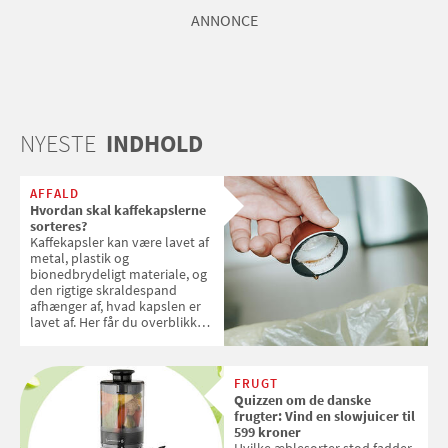
ANNONCE
NYESTE
INDHOLD
AFFALD
Hvordan skal kaffekapslerne
sorteres?
Kaffekapsler kan være lavet af
metal, plastik og
bionedbrydeligt materiale, og
den rigtige skraldespand
afhænger af, hvad kapslen er
lavet af. Her får du overblikket
over, hvordan kaffekapslerne
skal sorteres
FRUGT
Quizzen om de danske
frugter: Vind en slowjuicer til
599 kroner